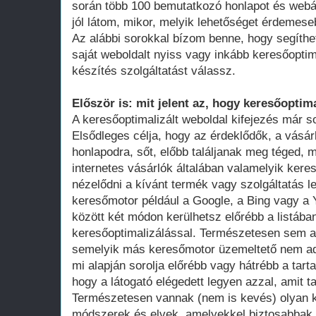
során több 100 bemutatkozó honlapot és webá
jól látom, mikor, melyik lehetőséget érdemese
Az alábbi sorokkal bízom benne, hogy segíthe
saját weboldalt nyiss vagy inkább keresőoptim
készítés szolgáltatást válassz.
Először is: mit jelent az, hogy keresőoptima
A keresőoptimalizált weboldal kifejezés már 
Elsődleges célja, hogy az érdeklődők, a vásár
honlapodra, sőt, előbb találjanak meg téged, 
internetes vásárlók általában valamelyik ker
nézelődni a kívánt termék vagy szolgáltatás le
keresőmotor például a Google, a Bing vagy a Y
között két módon kerülhetsz előrébb a listában
keresőoptimalizálással. Természetesen sem a
semelyik más keresőmotor üzemeltető nem adot
mi alapján sorolja előrébb vagy hátrébb a tarta
hogy a látogató elégedett legyen azzal, amit ta
Természetesen vannak (nem is kevés) olyan k
módszerek és elvek, amelyekkel biztosabbak 