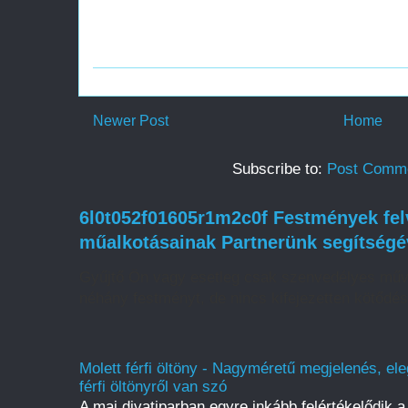
Newer Post
Home
Subscribe to:
Post Comme
6l0t052f01605r1m2c0f Festmények felv
műalkotásainak Partnerünk segítségé
Gyűjtő Ön vagy esetleg csak szenvedélyes műv
néhány festményt, de nincs kifejezetten kötődé
Molett férfi öltöny - Nagyméretű megjelenés, ele
férfi öltönyről van szó
A mai divatiparban egyre inkább felértékelődik a 