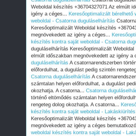
Weboldal készítés +36704327071 Az elmúlt i
igény a céges...
Keresőoptimalizált bérelhető 
weboldal - Csatorna duguláselhárítás
Csatorna
Keresőoptimalizált Weboldal készítés +36704
megnövekedett az igény a céges...
Keresőopti
készítés kontra saját weboldal - Csatorna dug
duguláselhárítás Keresőoptimalizált Webolda
elmúlt időszakban megnövekedett az igény a 
duguláselhárítás
A csatornarendszerben törté
előfordulhat, a dugulást pedig szintén rengeteg
Csatorna duguláselhárítás
A csatornarendszer
számtalan helyen előfordulhat, a dugulást ped
okozhatja. A csatorna...
Csatorna duguláselhár
történő eltömődés számtalan helyen előfordulh
rengeteg dolog okozhatja. A csatorna...
Kereső
készítés kontra saját weboldal - Lakáskiürítés
Keresőoptimalizált Weboldal készítés +36704
megnövekedett az igény a céges bemutatkozó
weboldal készítés kontra saját weboldal - Lak