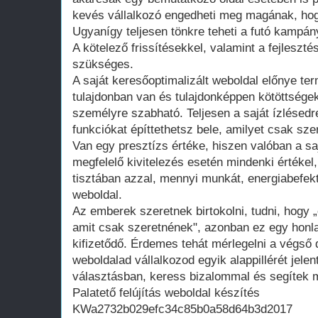
kevés vállalkozó engedheti meg magának, hogy
Ugyanígy teljesen tönkre teheti a futó kampán
A kötelező frissítésekkel, valamint a fejleszté
szükséges.
A saját keresőoptimalizált weboldal előnye te
tulajdonban van és tulajdonképpen kötöttsége
személyre szabható. Teljesen a saját ízlésedr
funkciókat építtethetsz bele, amilyet csak szer
Van egy presztízs értéke, hiszen valóban a saj
megfelelő kivitelezés esetén mindenki értékel
tisztában azzal, mennyi munkát, energiabefekte
weboldal.
Az emberek szeretnek birtokolni, tudni, hogy 
amit csak szeretnének", azonban ez egy honla
kifizetődő. Érdemes tehát mérlegelni a végső d
weboldalad vállalkozod egyik alappillérét jelen
választásban, keress bizalommal és segítek m
Palatető felújítás weboldal készítés
KWa2732b029efc34c85b0a58d64b3d2017