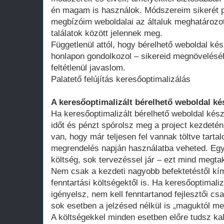
én magam is használok. Módszereim sikerét p
megbízóim weboldalai az általuk meghatározot
találatok között jelennek meg.
Függetlenül attól, hogy bérelhető weboldal kés
honlapon gondolkozol – sikereid megnövelésé
feltétlenül javaslom.
Palatető felújítás keresőoptimalizálás
A keresőoptimalizált bérelhető weboldal ké
Ha keresőoptimalizált bérelhető weboldal kész
időt és pénzt spórolsz meg a project kezdeté
van, hogy már teljesen fel vannak töltve tart
megrendelés napján használatba veheted. Egy 
költség, sok tervezéssel jár – ezt mind megtak
Nem csak a kezdeti nagyobb befektetéstől k
fenntartási költségektől is. Ha keresőoptimali
igényelsz, nem kell fenntartanod fejlesztői cs
sok esetben a jelzésed nélkül is „maguktól m
A költségekkel minden esetben előre tudsz kal