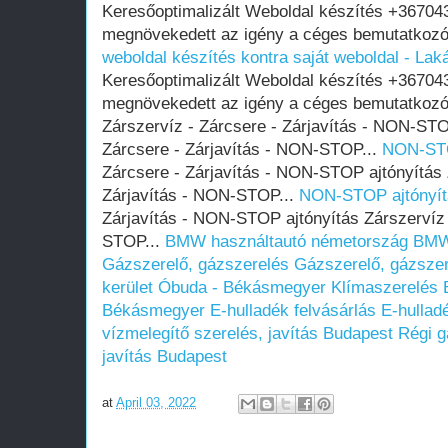
Keresőoptimalizált Weboldal készítés +36704
megnövekedett az igény a céges bemutatkozó
weboldal készítés kontra saját weboldal - Lak
Keresőoptimalizált Weboldal készítés +36704
megnövekedett az igény a céges bemutatkozó
Zárszervíz - Zárcsere - Zárjavítás - NON-STO
Zárcsere - Zárjavítás - NON-STOP...
NON-STO
Zárcsere - Zárjavítás - NON-STOP ajtónyítás 
Zárjavítás - NON-STOP...
NON-STOP ajtónyít
Zárjavítás - NON-STOP ajtónyítás Zárszervíz 
STOP...
BMW használtautó németország
BMW 
Gázszerelő, gázszerelés
Gázszerelő, gázsze
kerület Óbuda - Békásmegyer
Klímaszerelés 
Békásmegyer
E-hulladék felvásárlás
E-hullad
vízmelegítő szerelés, javítás Budapest
Régi g
javítás Budapest
at
April 03, 2022