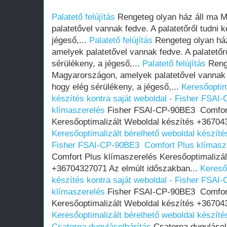
Palatető felújítás
Rengeteg olyan ház áll ma 
palatetővel vannak fedve. A palatetőről tudni k
jégeső,...
Palatető felújítás
Rengeteg olyan há
amelyek palatetővel vannak fedve. A palatetőrő
sérülékeny, a jégeső,...
Palatető felújítás
Renge
Magyarországon, amelyek palatetővel vannak fe
hogy elég sérülékeny, a jégeső,...
Keresőoptim
készítés kontra saját weboldal - Fisher FSA
klímaszerelés
Fisher FSAI-CP-90BE3 Comfort
Keresőoptimalizált Weboldal készítés +367043
Keresőoptimalizált bérelhető weboldal készítés
Fisher FSAI-CP-90BE3 Comfort Plus klímasz
Comfort Plus klímaszerelés Keresőoptimalizál
+36704327071 Az elmúlt időszakban...
Kereső
készítés kontra saját weboldal - Fisher FSA
klímaszerelés
Fisher FSAI-CP-90BE3 Comfort
Keresőoptimalizált Weboldal készítés +367043
Keresőoptimalizált bérelhető weboldal készítés
Csatorna duguláselhárítás
Csatorna duguláselh