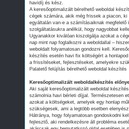
havidíj és kész.
A keresőoptimalizált bérelhető weboldal kész
cégek számára, akik még frissek a piacon, ki 
egyáltalán van-e a számításaiknak megfelelő 
szolgáltatásukra anélkül, hogy nagyobbat kell
Ugyanakkor kiválóan kiszolgálja azokat a cég
nap mint nap foglalkozni a weboldallal – hisze
weboldalt folyamatosan gondozni kell. Keresőo
készítés esetén havi fix költségért a honlap
a frissítéseket, fejlesztéseket, amelyekre szü
Palatető felújítás bérelhető weboldal készítés
Keresőoptimalizált weboldalkészítés előnye
Aki saját keresőoptimalizált weboldal készítés
számolnia havi bérleti díjjal. Természetesen ett
azokat a költségeket, amelyek egy honlap műk
szükségesek, ami a legtöbb esetben elenyésző
Hátránya, hogy folyamatosan gondoskodni kell
fejlesztő, aki rendelkezésre áll probléma ese
akárcsak egy bemutatkozó oldal esetében is 