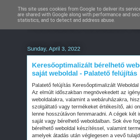
This site uses cookies from Google to deliver its servic
are shared with Google along with performance and secu
Weboldal készítés á
statistics, and to detect and address abuse.
Sunday, April 3, 2022
Keresőoptimalizált bérelhető web
saját weboldal - Palatető felújítás
Palatető felújítás Keresőoptimalizált Webold
Az elmúlt időszakban megnövekedett az igén
weboldalakra, valamint a webáruházakra, his
szolgáltató vagy termékeket értékesítő, aki on
lenne hosszútávon fennmaradni. A cégek két i
saját vagy bérelhető weboldalban. Sok éve fo
bérelhető weboldal készítéssel, valamint term
amelyek átadás után véglegesen a vevő tula