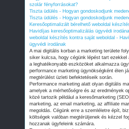
szolár fényforrásokat?
Tiszta üdülés - Hogyan gondoskodjunk medenc
Tiszta üdülés - Hogyan gondoskodjunk medenc
Keresőoptimalizált bérelhető weboldal készítés
Havidíjas keresőoptimalizálás ügyvédi irodán
weboldal készítés kontra saját weboldal - Hav
ügyvédi irodának
A mai digitális korban a marketing területe fol
siker kulcsa, hogy cégünk lépést tart ezekkel
a leghatékonyabb eszközöket alkalmazza ügy
performance marketing ügynökségként élen já
megtérülést üzleti befektetéseik során.
Performance marketing alatt olyan digitális ma
amelyek a mérhetőségre és az eredmények op
közé tartozik például a keresőmarketing (SE
marketing, az email marketing, az affiliate 
megoldás. Cégünk erre a szemléletre épít, bizt
költségek valóban megtérüljenek és kézzel fo
hozzanak ügyfeleink számára.