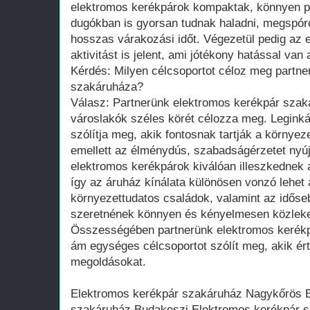
elektromos kerékpárok kompaktak, könnyen pa
dugókban is gyorsan tudnak haladni, megspór
hosszas várakozási időt. Végezetül pedig az 
aktivitást is jelent, ami jótékony hatással va
Kérdés: Milyen célcsoportot céloz meg partn
szakáruháza?
Válasz: Partnerünk elektromos kerékpár szak
városlakók széles körét célozza meg. Leginká
szólítja meg, akik fontosnak tartják a környez
emellett az élménydús, szabadságérzetet nyújt
elektromos kerékpárok kiválóan illeszkednek
így az áruház kínálata különösen vonzó lehet a
környezettudatos családok, valamint az időse
szeretnének könnyen és kényelmesen közleke
Összességében partnerünk elektromos kerékp
ám egységes célcsoportot szólít meg, akik érté
megoldásokat.
Elektromos kerékpár szakáruház Nagykőrös 
szakáruház Budakeszi Elektromos kerékpár 