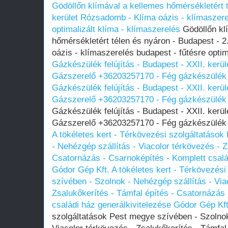
Gödöllőn klímával a kellemes hőmérsékletért t
kerület Rózsadomb - Klíma oázis - klímaszere
optimalizált klíma - klímaszerelés
Gödöllőn kl
hőmérsékletért télen és nyáron - Budapest - 
oázis - klímaszerelés budapest - fűtésre optim
Gázkészülék felújítás - Budapest - XXII. kerül
Gázszerelő +36203257170 - Fég gázkészülék 
Gázkészülék felújítás - Budapest - XXII. kerül
Gázszerelő +36203257170 - Fég gázkészülék 
Gázkészülék felújítás - Budapest - XXII. kerül
Gázszerelő +36203257170 - Fég gázkészülék 
A tökéletes kert - Térkövezési szolgáltatáso
- Nehézgép szállítás - Viacolor térkövezés - Z
Csatornázás - Csarnoképítés - Komplett csalá
Gódor Gép Kft.
A tökéletes kert - Térkövezés
szívében - Szolnok - Nehézgép szállítás - Via
Zsalukőkerítés - Támfal építés - Csatornázás
családi ház generálkivitelezése Gódor Gép Kft
szolgáltatások Pest megye szívében - Szolnok