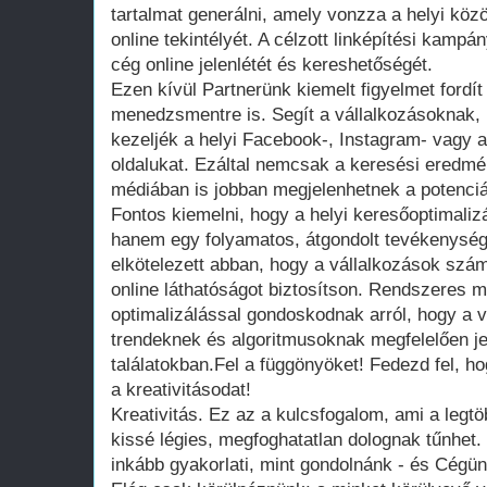
tartalmat generálni, amely vonzza a helyi közö
online tekintélyét. A célzott linképítési kampá
cég online jelenlétét és kereshetőségét.
Ezen kívül Partnerünk kiemelt figyelmet fordí
menedzsmentre is. Segít a vállalkozásoknak, 
kezeljék a helyi Facebook-, Instagram- vagy
oldalukat. Ezáltal nemcsak a keresési eredm
médiában is jobban megjelenhetnek a potenciál
Fontos kiemelni, hogy a helyi keresőoptimaliz
hanem egy folyamatos, átgondolt tevékenység
elkötelezett abban, hogy a vállalkozások szá
online láthatóságot biztosítson. Rendszeres 
optimalizálással gondoskodnak arról, hogy a v
trendeknek és algoritmusoknak megfelelően je
találatokban.Fel a függönyöket! Fedezd fel, h
a kreativitásodat!
Kreativitás. Ez az a kulcsfogalom, ami a leg
kissé légies, megfoghatatlan dolognak tűnhet. 
inkább gyakorlati, mint gondolnánk - és Cégün