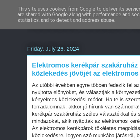
This site uses cookies from Google to deliver its servic
are shared with Google along with performance and secu
Weboldal készítés á
statistics, and to detect and address abuse.
Friday, July 26, 2024
Elektromos kerékpár szakáruház -
közlekedés jövőjét az elektromos
Az utóbbi években egyre többen fedezik fel a
nyújtotta előnyöket, és választják a környeze
kényelmes közlekedési módot. Ha te is szeret
forradalomnak, akkor jó hírünk van számodra!
kerékpár szakáruház széles választékkal és s
mindazokat, akik nyitottak az elektromos keré
Az elektromos kerékpárok tökéletes megoldást
közlekedésre, legyen szó munkába járásról, b