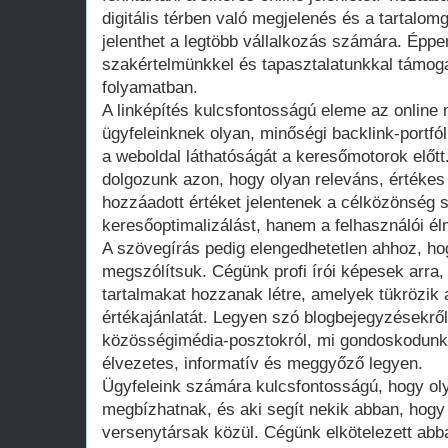
digitális térben való megjelenés és a tartalo
jelenthet a legtöbb vállalkozás számára. Éppe
szakértelmünkkel és tapasztalatunkkal támog
folyamatban.
A linképítés kulcsfontosságú eleme az online
ügyfeleinknek olyan, minőségi backlink-portfól
a weboldal láthatóságát a keresőmotorok előtt.
dolgozunk azon, hogy olyan releváns, értékes
hozzáadott értéket jelentenek a célközönség
keresőoptimalizálást, hanem a felhasználói élm
A szövegírás pedig elengedhetetlen ahhoz, ho
megszólítsuk. Cégünk profi írói képesek arra
tartalmakat hozzanak létre, amelyek tükrözik a
értékajánlatát. Legyen szó blogbejegyzésekről
közösségimédia-posztokról, mi gondoskodunk
élvezetes, informatív és meggyőző legyen.
Ügyfeleink számára kulcsfontosságú, hogy olya
megbízhatnak, és aki segít nekik abban, hogy
versenytársak közül. Cégünk elkötelezett abb