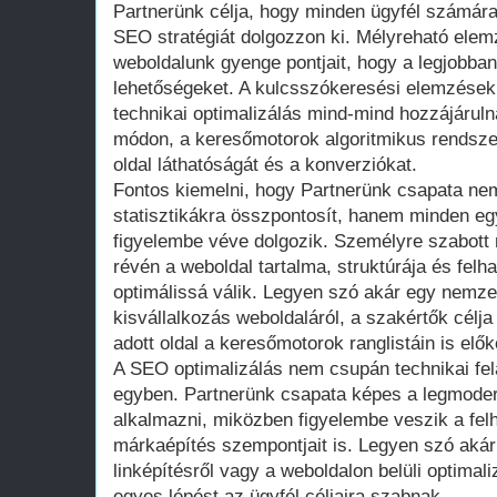
Partnerünk célja, hogy minden ügyfél számár
SEO stratégiát dolgozzon ki. Mélyreható elemz
weboldalunk gyenge pontjait, hogy a legjobba
lehetőségeket. A kulcsszókeresési elemzések,
technikai optimalizálás mind-mind hozzájárul
módon, a keresőmotorok algoritmikus rendsze
oldal láthatóságát és a konverziókat.
Fontos kiemelni, hogy Partnerünk csapata ne
statisztikákra összpontosít, hanem minden egy
figyelembe véve dolgozik. Személyre szabott
révén a weboldal tartalma, struktúrája és felha
optimálissá válik. Legyen szó akár egy nemze
kisvállalkozás weboldaláról, a szakértők célja
adott oldal a keresőmotorok ranglistáin is előke
A SEO optimalizálás nem csupán technikai fel
egyben. Partnerünk csapata képes a legmode
alkalmazni, miközben figyelembe veszik a fel
márkaépítés szempontjait is. Legyen szó akár 
linképítésről vagy a weboldalon belüli optimal
egyes lépést az ügyfél céljaira szabnak.