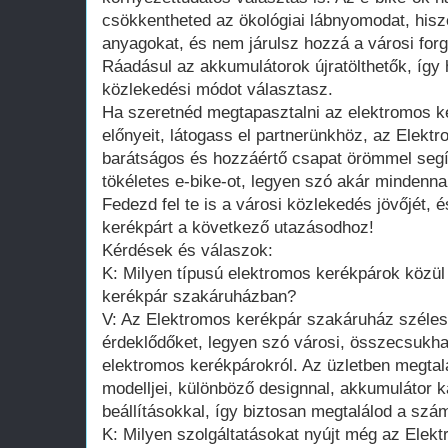
csökkentheted az ökológiai lábnyomodat, his
anyagokat, és nem járulsz hozzá a városi fo
Ráadásul az akkumulátorok újratölthetők, így 
közlekedési módot választasz.
Ha szeretnéd megtapasztalni az elektromos 
előnyeit, látogass el partnerünkhöz, az Elek
barátságos és hozzáértő csapat örömmel segí
tökéletes e-bike-ot, legyen szó akár mindennap
Fedezd fel te is a városi közlekedés jövőjét, 
kerékpárt a következő utazásodhoz!
Kérdések és válaszok:
K: Milyen típusú elektromos kerékpárok közül
kerékpár szakáruházban?
V: Az Elektromos kerékpár szakáruház széles 
érdeklődőket, legyen szó városi, összecsukha
elektromos kerékpárokról. Az üzletben megtal
modelljei, különböző designnal, akkumulátor 
beállításokkal, így biztosan megtalálod a szá
K: Milyen szolgáltatásokat nyújt még az Elek