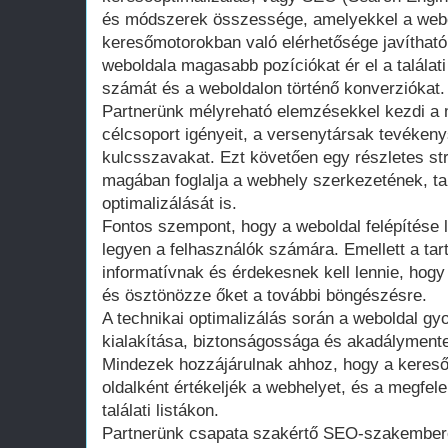
és módszerek összessége, amelyekkel a webol
keresőmotorokban való elérhetősége javíthat
weboldala magasabb pozíciókat ér el a találati 
számát és a weboldalon történő konverziókat.
Partnerünk mélyreható elemzésekkel kezdi a 
célcsoport igényeit, a versenytársak tevéken
kulcsszavakat. Ezt követően egy részletes str
magában foglalja a webhely szerkezetének, t
optimalizálását is.
Fontos szempont, hogy a weboldal felépítése 
legyen a felhasználók számára. Emellett a ta
informatívnak és érdekesnek kell lennie, hogy 
és ösztönözze őket a további böngészésre.
A technikai optimalizálás során a weboldal gy
kialakítása, biztonságossága és akadálymente
Mindezek hozzájárulnak ahhoz, hogy a keres
oldalként értékeljék a webhelyet, és a megfele
találati listákon.
Partnerünk csapata szakértő SEO-szakembere