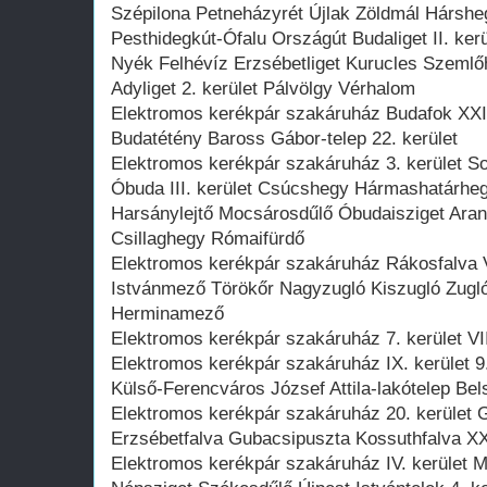
Szépilona Petneházyrét Újlak Zöldmál Hársh
Pesthidegkút-Ófalu Országút Budaliget II. ke
Nyék Felhévíz Erzsébetliget Kurucles Szeml
Adyliget 2. kerület Pálvölgy Vérhalom
Elektromos kerékpár szakáruház Budafok XXII
Budatétény Baross Gábor-telep 22. kerület
Elektromos kerékpár szakáruház 3. kerület 
Óbuda III. kerület Csúcshegy Hármashatárhe
Harsánylejtő Mocsárosdűlő Óbudaisziget Ar
Csillaghegy Rómaifürdő
Elektromos kerékpár szakáruház Rákosfalva Vá
Istvánmező Törökőr Nagyzugló Kiszugló Zugló
Herminamező
Elektromos kerékpár szakáruház 7. kerület VI
Elektromos kerékpár szakáruház IX. kerület 
Külső-Ferencváros József Attila-lakótelep Be
Elektromos kerékpár szakáruház 20. kerület 
Erzsébetfalva Gubacsipuszta Kossuthfalva XX
Elektromos kerékpár szakáruház IV. kerület