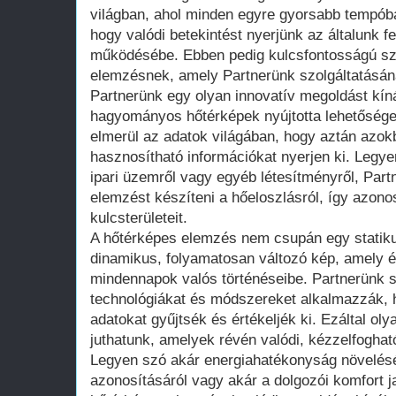
világban, ahol minden egyre gyorsabb tempóba
hogy valódi betekintést nyerjünk az általunk f
működésébe. Ebben pedig kulcsfontosságú sze
elemzésnek, amely Partnerünk szolgáltatásán
Partnerünk egy olyan innovatív megoldást kín
hagyományos hőtérképek nyújtotta lehetősége
elmerül az adatok világában, hogy aztán azok
hasznosítható információkat nyerjen ki. Legye
ipari üzemről vagy egyéb létesítményről, Part
elemzést készíteni a hőeloszlásról, így azon
kulcsterületeit.
A hőtérképes elemzés nem csupán egy statikus
dinamikus, folyamatosan változó kép, amely ér
mindennapok valós történéseibe. Partnerünk 
technológiákat és módszereket alkalmazzák, 
adatokat gyűjtsék és értékeljék ki. Ezáltal ol
juthatunk, amelyek révén valódi, kézzelfoghat
Legyen szó akár energiahatékonyság növelésé
azonosításáról vagy akár a dolgozói komfort j