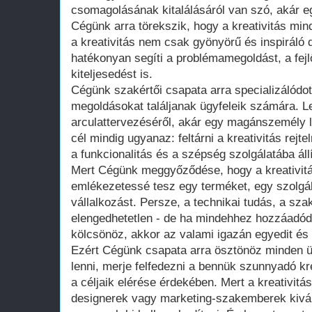
csomagolásának kitalálásáról van szó, akár egy
Cégünk arra törekszik, hogy a kreativitás mind
a kreativitás nem csak gyönyörű és inspiráló 
hatékonyan segíti a problémamegoldást, a fej
kiteljesedést is.
Cégünk szakértői csapata arra specializálódot
megoldásokat találjanak ügyfeleik számára. L
arculattervezéséről, akár egy magánszemély la
cél mindig ugyanaz: feltárni a kreativitás rejt
a funkcionalitás és a szépség szolgálatába állí
Mert Cégünk meggyőződése, hogy a kreativitá
emlékezetessé tesz egy terméket, egy szolgá
vállalkozást. Persze, a technikai tudás, a sza
elengedhetetlen - de ha mindehhez hozzáadódik
kölcsönöz, akkor az valami igazán egyedit és 
Ezért Cégünk csapata arra ösztönöz minden üg
lenni, merje felfedezni a bennük szunnyadó kr
a céljaik elérése érdekében. Mert a kreativi
designerek vagy marketing-szakemberek kivál