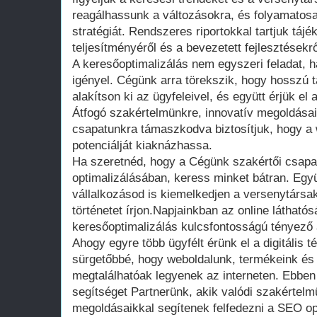
reagálhassunk a változásokra, és folyamatosa
stratégiát. Rendszeres riportokkal tartjuk tájé
teljesítményéről és a bevezetett fejlesztésekrő
A keresőoptimalizálás nem egyszeri feladat,
igényel. Cégünk arra törekszik, hogy hosszú t
alakítson ki az ügyfeleivel, és együtt érjük el
Átfogó szakértelmünkre, innovatív megoldásai
csapatunkra támaszkodva biztosítjuk, hogy a w
potenciálját kiaknázhassa.
Ha szeretnéd, hogy a Cégünk szakértői csapat
optimalizálásában, keress minket bátran. Együt
vállalkozásod is kiemelkedjen a versenytársak
történetet írjon.Napjainkban az online látható
keresőoptimalizálás kulcsfontosságú tényező
Ahogy egyre több ügyfélt érünk el a digitális t
sürgetőbbé, hogy weboldalunk, termékeink és
megtalálhatóak legyenek az interneten. Ebben 
segítséget Partnerünk, akik valódi szakértelm
megoldásaikkal segítenek felfedezni a SEO opt