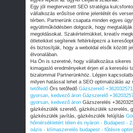
Egy jól megtervezett SEO stratégia kulcsfont
vállalkozás erősítse online jelenlétét és vers
térben. Partnerünk csapata minden egyes ügy
együttműködésben dolgozik, hogy megtalálják
megoldásokat. Szakértelmükkel, kreatív megkö
ötleteikkel segítenek feltérképezni a keresőopt
és biztosítják, hogy a weboldal elsők között j
élvonalában.
Ha Ön is szeretné, hogy vállalkozása sikeres 
kimagasló eredményeket érjen el a keresési tal
bizalommal Partnerünkhöz. Lépjen kapcsolatb
milyen hatással lehet a SEO optimalizálás az ü
tetőfedő
Örs tetőfedő
Gázszerelő +3620325717
gyorsan, kedvező áron
Gázszerelő +36203257
gyorsan, kedvező áron
Gázszerelés +36203257
gázkészülék szerelő, gázkészülék szerelés, 
gázkészülék javítás, gázkészülék felújítás
Göd
hőmérsékletért télen és nyáron - Budapest - 
oázis - klímaszerelés budapest - fűtésre optim