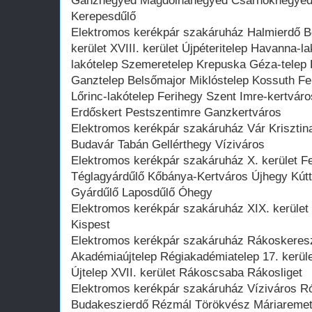
Ganznegyed Magdolnanegyed Csarnoknegyed 
Kerepesdűlő
Elektromos kerékpár szakáruház Halmierdő Bó
kerület XVIII. kerület Újpéteritelep Havanna-l
lakótelep Szemeretelep Krepuska Géza-telep
Ganztelep Belsőmajor Miklóstelep Kossuth Fer
Lőrinc-lakótelep Ferihegy Szent Imre-kertváro
Erdőskert Pestszentimre Ganzkertváros
Elektromos kerékpár szakáruház Vár Krisztinav
Budavár Tabán Gellérthegy Víziváros
Elektromos kerékpár szakáruház X. kerület Fe
Téglagyárdűlő Kőbánya-Kertváros Újhegy Kúttó
Gyárdűlő Laposdűlő Óhegy
Elektromos kerékpár szakáruház XIX. kerület 
Kispest
Elektromos kerékpár szakáruház Rákoskere
Akadémiaújtelep Régiakadémiatelep 17. kerü
Újtelep XVII. kerület Rákoscsaba Rákosliget
Elektromos kerékpár szakáruház Víziváros 
Budakeszierdő Rézmál Törökvész Máriaremete