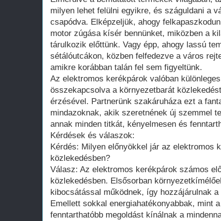
milyen lehet felülni egyikre, és száguldani a 
csapódva. Elképzeljük, ahogy felkapaszkodu
motor zúgása kísér bennünket, miközben a ki
tárulkozik előttünk. Vagy épp, ahogy lassú te
sétálóutcákon, közben felfedezve a város rejtet
amikre korábban talán fel sem figyeltünk.
Az elektromos kerékpárok valóban különleges
összekapcsolva a környezetbarát közlekedést
érzésével. Partnerünk szakáruháza ezt a fanta
mindazoknak, akik szeretnének új szemmel tek
annak minden titkát, kényelmesen és fenntart
Kérdések és válaszok:
Kérdés: Milyen előnyökkel jár az elektromos 
közlekedésben?
Válasz: Az elektromos kerékpárok számos elő
közlekedésben. Elsősorban környezetkímélőek
kibocsátással működnek, így hozzájárulnak a
Emellett sokkal energiahatékonyabbak, mint 
fenntarthatóbb megoldást kínálnak a mindenna