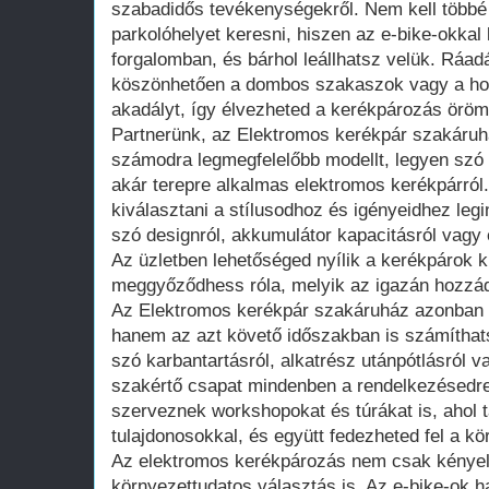
szabadidős tevékenységekről. Nem kell többé
parkolóhelyet keresni, hiszen az e-bike-okkal
forgalomban, és bárhol leállhatsz velük. Ráa
köszönhetően a dombos szakaszok vagy a ho
akadályt, így élvezheted a kerékpározás örömé
Partnerünk, az Elektromos kerékpár szakáruh
számodra legmegfelelőbb modellt, legyen szó
akár terepre alkalmas elektromos kerékpárról
kiválasztani a stílusodhoz és igényeidhez leg
szó designról, akkumulátor kapacitásról vagy 
Az üzletben lehetőséged nyílik a kerékpárok k
meggyőződhess róla, melyik az igazán hozzád
Az Elektromos kerékpár szakáruház azonban n
hanem az azt követő időszakban is számíthat
szó karbantartásról, alkatrész utánpótlásról 
szakértő csapat mindenben a rendelkezésedre
szerveznek workshopokat és túrákat is, ahol t
tulajdonosokkal, és együtt fedezheted fel a kör
Az elektromos kerékpározás nem csak kényel
környezettudatos választás is. Az e-bike-ok h