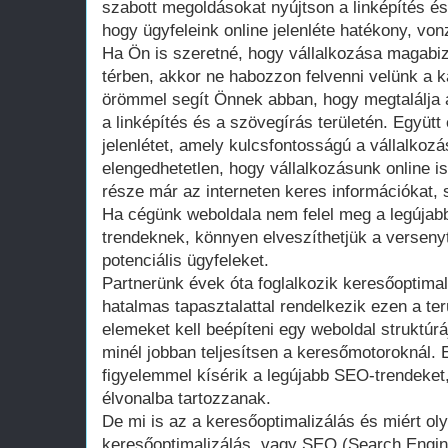
szabott megoldásokat nyújtson a linképítés és
hogy ügyfeleink online jelenléte hatékony, vo
Ha Ön is szeretné, hogy vállalkozása magabizt
térben, akkor ne habozzon felvenni velünk a 
örömmel segít Önnek abban, hogy megtalálja 
a linképítés és a szövegírás területén. Együtt é
jelenlétet, amely kulcsfontosságú a vállalko
elengedhetetlen, hogy vállalkozásunk online is 
része már az interneten keres információkat, 
Ha cégünk weboldala nem felel meg a legújabb
trendeknek, könnyen elveszíthetjük a versen
potenciális ügyfeleket.
Partnerünk évek óta foglalkozik keresőoptimali
hatalmas tapasztalattal rendelkezik ezen a ter
elemeket kell beépíteni egy weboldal struktúr
minél jobban teljesítsen a keresőmotoroknál. 
figyelemmel kísérik a legújabb SEO-trendeket,
élvonalba tartozzanak.
De mi is az a keresőoptimalizálás és miért ol
keresőoptimalizálás, vagy SEO (Search Engin