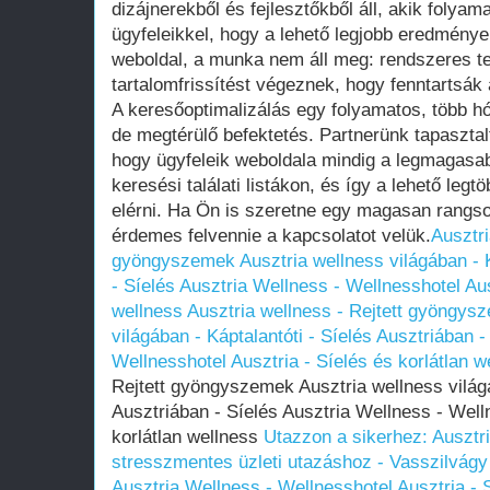
dizájnerekből és fejlesztőkből áll, akik foly
ügyfeleikkel, hogy a lehető legjobb eredmények
weboldal, a munka nem áll meg: rendszeres t
tartalomfrissítést végeznek, hogy fenntartsák 
A keresőoptimalizálás egy folyamatos, több 
de megtérülő befektetés. Partnerünk tapasztal
hogy ügyfeleik weboldala mindig a legmagasab
keresési találati listákon, és így a lehető legtö
elérni. Ha Ön is szeretne egy magasan rangsor
érdemes felvennie a kapcsolatot velük.
Ausztri
gyöngyszemek Ausztria wellness világában - K
- Síelés Ausztria Wellness - Wellnesshotel Aus
wellness
Ausztria wellness - Rejtett gyöngys
világában - Káptalantóti - Síelés Ausztriában 
Wellnesshotel Ausztria - Síelés és korlátlan w
Rejtett gyöngyszemek Ausztria wellness világá
Ausztriában - Síelés Ausztria Wellness - Well
korlátlan wellness
Utazzon a sikerhez: Ausztri
stresszmentes üzleti utazáshoz - Vasszilvágy 
Ausztria Wellness - Wellnesshotel Ausztria - S