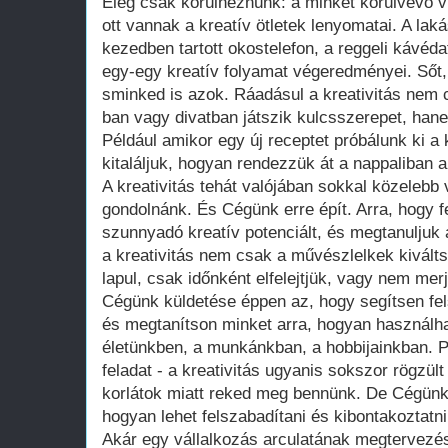
Elég csak körülnéznünk: a minket körülvevő 
ott vannak a kreatív ötletek lenyomatai. A laká
kezedben tartott okostelefon, a reggeli kávéd
egy-egy kreatív folyamat végeredményei. Sőt,
sminked is azok. Ráadásul a kreativitás nem
ban vagy divatban játszik kulcsszerepet, han
Például amikor egy új receptet próbálunk ki 
kitaláljuk, hogyan rendezzük át a nappaliban a
A kreativitás tehát valójában sokkal közelebb
gondolnánk. És Cégünk erre épít. Arra, hogy 
szunnyadó kreatív potenciált, és megtanuljuk a
a kreativitás nem csak a művészlelkek kivált
lapul, csak időnként elfelejtjük, vagy nem mer
Cégünk küldetése éppen az, hogy segítsen fels
és megtanítson minket arra, hogyan használha
életünkben, a munkánkban, a hobbijainkban. 
feladat - a kreativitás ugyanis sokszor rögzül
korlátok miatt reked meg bennünk. De Cégünk 
hogyan lehet felszabadítani és kibontakoztatn
Akár egy vállalkozás arculatának megtervezés