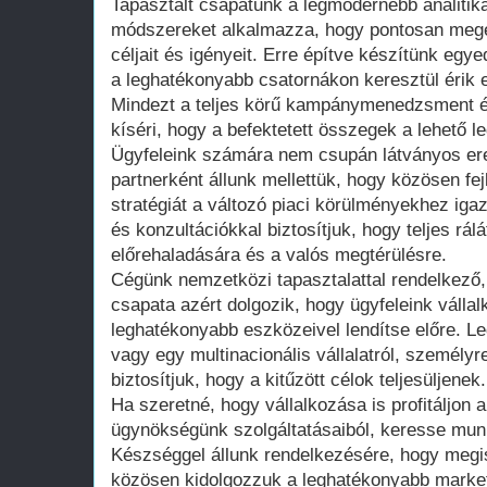
Tapasztalt csapatunk a legmodernebb analitik
módszereket alkalmazza, hogy pontosan megér
céljait és igényeit. Erre építve készítünk egye
a leghatékonyabb csatornákon keresztül érik e
Mindezt a teljes körű kampánymenedzsment és
kíséri, hogy a befektetett összegek a lehető 
Ügyfeleink számára nem csupán látványos er
partnerként állunk mellettük, hogy közösen fe
stratégiát a változó piaci körülményekhez iga
és konzultációkkal biztosítjuk, hogy teljes r
előrehaladására és a valós megtérülésre.
Cégünk nemzetközi tapasztalattal rendelkező,
csapata azért dolgozik, hogy ügyfeleink vállalk
leghatékonyabb eszközeivel lendítse előre. Le
vagy egy multinacionális vállalatról, személy
biztosítjuk, hogy a kitűzött célok teljesüljenek.
Ha szeretné, hogy vállalkozása is profitáljon
ügynökségünk szolgáltatásaiból, keresse mun
Készséggel állunk rendelkezésére, hogy megis
közösen kidolgozzuk a leghatékonyabb market