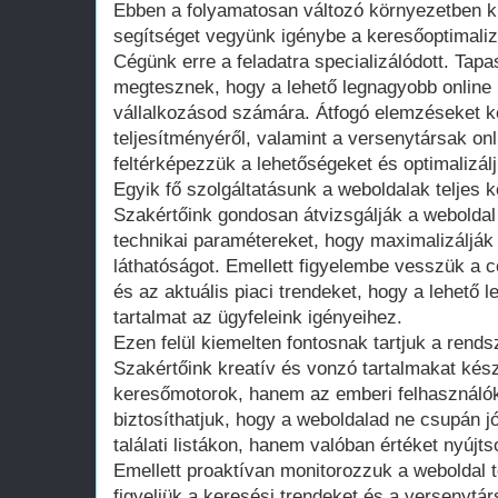
Ebben a folyamatosan változó környezetben k
segítséget vegyünk igénybe a keresőoptimalizá
Cégünk erre a feladatra specializálódott. Tap
megtesznek, hogy a lehető legnagyobb online l
vállalkozásod számára. Átfogó elemzéseket k
teljesítményéről, valamint a versenytársak onl
feltérképezzük a lehetőségeket és optimalizálj
Egyik fő szolgáltatásunk a weboldalak teljes 
Szakértőink gondosan átvizsgálják a weboldal s
technikai paramétereket, hogy maximalizálják 
láthatóságot. Emellett figyelembe vesszük a 
és az aktuális piaci trendeket, hogy a lehető 
tartalmat az ügyfeleink igényeihez.
Ezen felül kiemelten fontosnak tartjuk a rendsz
Szakértőink kreatív és vonzó tartalmakat ké
keresőmotorok, hanem az emberi felhasználók
biztosíthatjuk, hogy a weboldalad ne csupán jó
találati listákon, hanem valóban értéket nyújt
Emellett proaktívan monitorozzuk a weboldal 
figyeljük a keresési trendeket és a versenytár