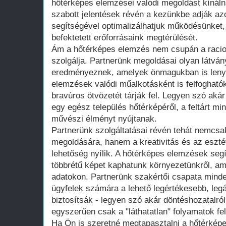
hőtérképes elemzései valódi megoldást kínáln
szabott jelentések révén a kezünkbe adják a
segítségével optimalizálhatjuk működésünket,
befektetett erőforrásaink megtérülését.
Ám a hőtérképes elemzés nem csupán a racion
szolgálja. Partnerünk megoldásai olyan látvány
eredményeznek, amelyek önmagukban is lenyű
elemzések valódi műalkotásként is felfogható
bravúros ötvözetét tárják fel. Legyen szó ak
egy egész település hőtérképéről, a feltárt mi
művészi élményt nyújtanak.
Partnerünk szolgáltatásai révén tehát nemcsa
megoldására, hanem a kreativitás és az eszté
lehetőség nyílik. A hőtérképes elemzések seg
többrétű képet kaphatunk környezetünkről, a
adatokon. Partnerünk szakértői csapata mind
ügyfelek számára a lehető legértékesebb, leg
biztosítsák - legyen szó akár döntéshozatalról
egyszerűen csak a "láthatatlan" folyamatok fe
Ha Ön is szeretné megtapasztalni a hőtérképe