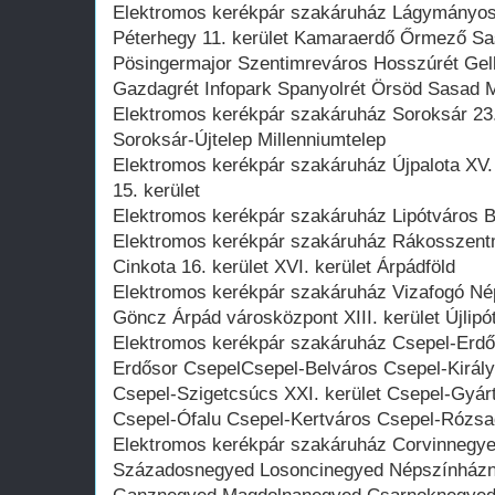
Elektromos kerékpár szakáruház Lágymányos N
Péterhegy 11. kerület Kamaraerdő Őrmező S
Pösingermajor Szentimreváros Hosszúrét Gell
Gazdagrét Infopark Spanyolrét Örsöd Sasad 
Elektromos kerékpár szakáruház Soroksár 23. 
Soroksár-Újtelep Millenniumtelep
Elektromos kerékpár szakáruház Újpalota XV. 
15. kerület
Elektromos kerékpár szakáruház Lipótváros Bel
Elektromos kerékpár szakáruház Rákosszent
Cinkota 16. kerület XVI. kerület Árpádföld
Elektromos kerékpár szakáruház Vizafogó Néps
Göncz Árpád városközpont XIII. kerület Újlipó
Elektromos kerékpár szakáruház Csepel-Erdőa
Erdősor CsepelCsepel-Belváros Csepel-Király
Csepel-Szigetcsúcs XXI. kerület Csepel-Gyárt
Csepel-Ófalu Csepel-Kertváros Csepel-Rózs
Elektromos kerékpár szakáruház Corvinnegyed
Századosnegyed Losoncinegyed Népszínházne