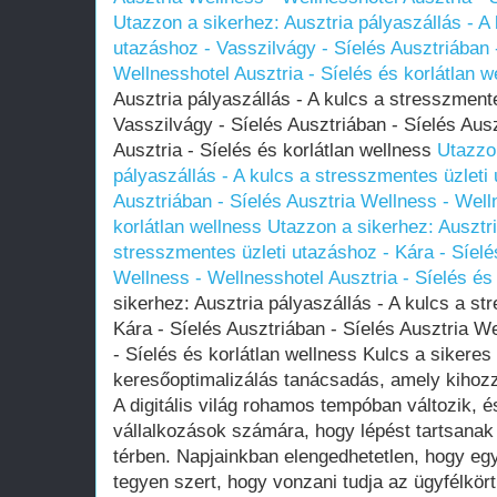
Utazzon a sikerhez: Ausztria pályaszállás - A
utazáshoz - Vasszilvágy - Síelés Ausztriában 
Wellnesshotel Ausztria - Síelés és korlátlan w
Ausztria pályaszállás - A kulcs a stresszment
Vasszilvágy - Síelés Ausztriában - Síelés Aus
Ausztria - Síelés és korlátlan wellness
Utazzon
pályaszállás - A kulcs a stresszmentes üzleti 
Ausztriában - Síelés Ausztria Wellness - Well
korlátlan wellness
Utazzon a sikerhez: Ausztri
stresszmentes üzleti utazáshoz - Kára - Síelé
Wellness - Wellnesshotel Ausztria - Síelés és 
sikerhez: Ausztria pályaszállás - A kulcs a st
Kára - Síelés Ausztriában - Síelés Ausztria W
- Síelés és korlátlan wellness Kulcs a sikeres 
keresőoptimalizálás tanácsadás, amely kihoz
A digitális világ rohamos tempóban változik, é
vállalkozások számára, hogy lépést tartsanak 
térben. Napjainkban elengedhetetlen, hogy egy 
tegyen szert, hogy vonzani tudja az ügyfélkör