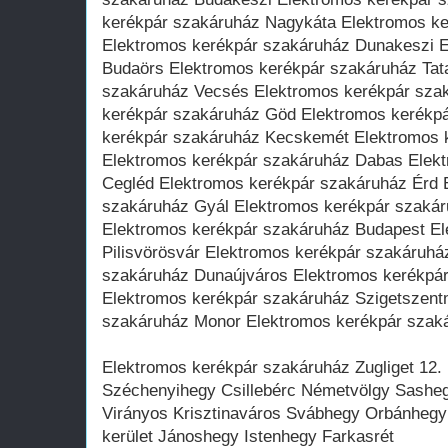
kerékpár szakáruház Nagykáta Elektromos k
Elektromos kerékpár szakáruház Dunakeszi 
Budaörs Elektromos kerékpár szakáruház Tat
szakáruház Vecsés Elektromos kerékpár szak
kerékpár szakáruház Göd Elektromos kerékp
kerékpár szakáruház Kecskemét Elektromos 
Elektromos kerékpár szakáruház Dabas Elek
Cegléd Elektromos kerékpár szakáruház Érd 
szakáruház Gyál Elektromos kerékpár szaká
Elektromos kerékpár szakáruház Budapest El
Pilisvörösvár Elektromos kerékpár szakáruhá
szakáruház Dunaújváros Elektromos kerékpá
Elektromos kerékpár szakáruház Szigetszent
szakáruház Monor Elektromos kerékpár szak
Elektromos kerékpár szakáruház Zugliget 12.
Széchenyihegy Csillebérc Németvölgy Sashe
Virányos Krisztinaváros Svábhegy Orbánhegy
kerület Jánoshegy Istenhegy Farkasrét