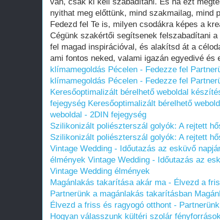
van, csak ki kell szabadítani. És ha ezt megt
nyithat meg előttünk, mind szakmailag, mind 
Fedezd fel Te is, milyen csodákra képes a kre
Cégünk szakértői segítsenek felszabadítani a b
fel magad inspirációval, és alakítsd át a célod
ami fontos neked, valami igazán egyedivé és
klímamegoldás Pécelen - Fedezze fel Partnerü
klímamegoldás Pécelen - Fedezze fel Partnerü
Keresőoptimalizált bérelhető weboldal készíté
fejegység
Keresőoptimalizált bérelhető webold
weboldal - 2DIN fejegység
Szilikonizált poliészterszál golyók: A rejtett
Szilikonizált poliészterszál golyók: A rejtett
Vintage Wedding - Időutazás az esküvő napjá
élmények
Vintage Wedding - Időutazás az esk
Vintage Wedding élmények
Magánlakás takarítása akár ma - Élvezd a fris
Partnerünk a magánlakás takarításban
Magánl
Élvezd a friss és ragyogó otthont - Partnerün
Hogyan válasszunk kültéri szolár fényforráso