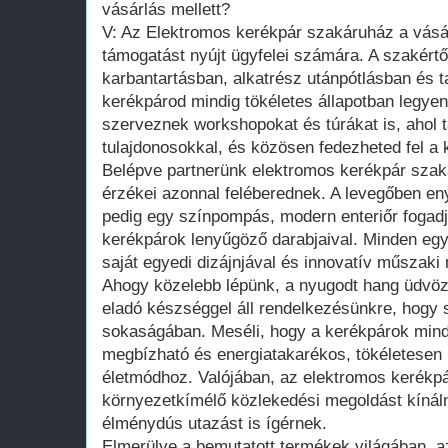
vásárlás mellett?
V: Az Elektromos kerékpár szakáruház a vásá
támogatást nyújt ügyfelei számára. A szakértő
karbantartásban, alkatrész utánpótlásban és
kerékpárod mindig tökéletes állapotban legye
szerveznek workshopokat és túrákat is, ahol 
tulajdonosokkal, és közösen fedezheted fel a k
Belépve partnerünk elektromos kerékpár szak
érzékei azonnal feléberednek. A levegőben enyh
pedig egy színpompás, modern enteriőr fogadja
kerékpárok lenyűgöző darabjaival. Minden egye
saját egyedi dizájnjával és innovatív műszaki
Ahogy közelebb lépünk, a nyugodt hang üdvöz
eladó készséggel áll rendelkezésünkre, hogy s
sokaságában. Meséli, hogy a kerékpárok mind
megbízható és energiatakarékos, tökéletesen 
életmódhoz. Valójában, az elektromos kerék
környezetkímélő közlekedési megoldást kínál
élménydús utazást is ígérnek.
Elmerülve a bemutatott termékek világában, a