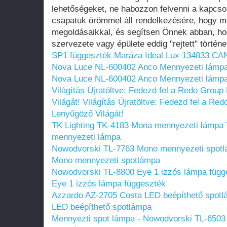
lehetőségeket, ne habozzon felvenni a kapcso
csapatuk örömmel áll rendelkezésére, hogy m
megoldásaikkal, és segítsen Önnek abban, ho
szervezete vagy épülete eddig "rejtett" történet
SP1 függeszték Maráza
Ideal Lux 134833 CA
Nova Luce NL-600402 Anco Mennyezeti lámpa
Nova Luce NL-600402 Anco Mennyezeti lámpa
Világítás Újratöltve: Fedezd fel a Redo Gro
Világát!
Világítás Újratöltve: Fedezd fel a R
Lenyűgöző Világát!
TK Lighting TK-4183 Mona mennyezeti lámpa
mennyezeti lámpa
Nowodvorski TL-7763 Mono mennyezeti spot
Mono mennyezeti spotlámpa
Nowodvorski TL-8800 Eye 1 izzós lámpa függ
Eye 1 izzós lámpa függeszték
Azzardo AZ-2705 Costa LED beépíthető spot
LED beépíthető spotlámpa
Mennyezti spot lámpa - Nowodvorski TL-650