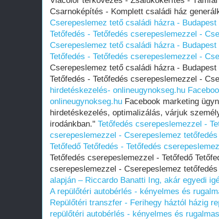
Viacolor térkövezés - Zsalukőkerítés - Támfal
Csarnoképítés - Komplett családi ház generál
Cserepeslemez tető családi házra - Budapest -
Tetőfedés - Tetőfedés cserepeslemezzel - Cs
Cserepeslemez tető családi házra - Budapest -
Tetőfedés - Tetőfedés cserepeslemezzel - Cs
Cserepeslemez tető családi házra - Budapest -
Tetőfedés - Tetőfedés cserepeslemezzel - Cs
hirdetéskezelés- onlineugynokseg.hu
Faceboo
onlineugynokseg.hu
Facebook marketing ügyn
hirdetéskezelés, optimalizálás, várjuk személ
irodánkban."
Tetőfedés cserepeslemezzel - Tet
cserepeslemezzel - Cserepeslemez tetőfedés
Tetőfedő Tetőfedés - Tetőfedés cserepesleme
Tetőfedés cserepeslemezzel - Tetőfedő Tetőfe
cserepeslemezzel - Cserepeslemez tetőfedé
alapján – Riccardo Banatti
Ing, akár egyedi ig
A repülőtéri autobérlés - kényelmes és rugal
Repülőtéri transzfer - Ferihegy háztól házig re
repülőtéri autobérlés - kényelmes és rugalma