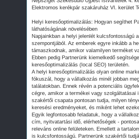
Népsziget Székesdűlő Újpest Istvántelek 4. ke
Elektromos kerékpár szakáruház VI. kerület T
Helyi keresőoptimalizálás: Hogyan segíthet Pa
láthatóságának növelésében
Napjainkban a helyi jelenlét kulcsfontosságú a
szempontjából. Az emberek egyre inkább a hel
támaszkodnak, amikor valamilyen terméket va
Ebben pedig Partnerünk kiemelkedő segítséget 
keresőoptimalizálás (local SEO) területén.
A helyi keresőoptimalizálás olyan online marke
fókuszál, hogy a vállalkozás minél jobban meg
találatokban. Ennek révén a potenciális ügyfe
cégre, amikor a termékei vagy szolgáltatásai 
szakértői csapata pontosan tudja, milyen tény
keresési eredményeket, és miként lehet ezeket
Egyik legfontosabb feladatuk, hogy a vállalkoz
cím, nyitvatartási idő, elérhetőségek - ponto
releváns online felületeken. Emellett a tartalom
is kulcsfontosságú. Partnerünk szakértői tudjá