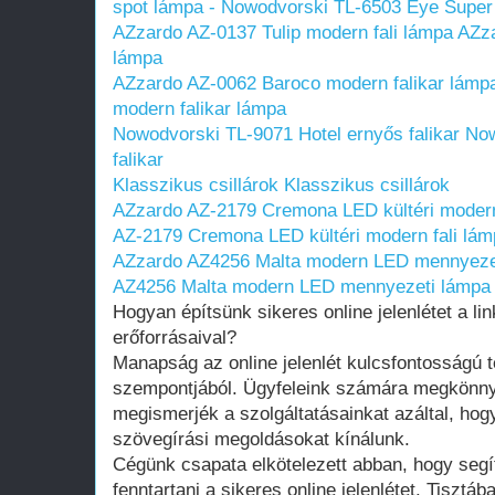
spot lámpa - Nowodvorski TL-6503 Eye Supe
AZzardo AZ-0137 Tulip modern fali lámpa
AZza
lámpa
AZzardo AZ-0062 Baroco modern falikar lámp
modern falikar lámpa
Nowodvorski TL-9071 Hotel ernyős falikar
Now
falikar
Klasszikus csillárok
Klasszikus csillárok
AZzardo AZ-2179 Cremona LED kültéri modern
AZ-2179 Cremona LED kültéri modern fali lá
AZzardo AZ4256 Malta modern LED mennyeze
AZ4256 Malta modern LED mennyezeti lámpa
Hogyan építsünk sikeres online jelenlétet a li
erőforrásaival?
Manapság az online jelenlét kulcsfontosságú 
szempontjából. Ügyfeleink számára megkönnyí
megismerjék a szolgáltatásainkat azáltal, hog
szövegírási megoldásokat kínálunk.
Cégünk csapata elkötelezett abban, hogy segít
fenntartani a sikeres online jelenlétet. Tisztá