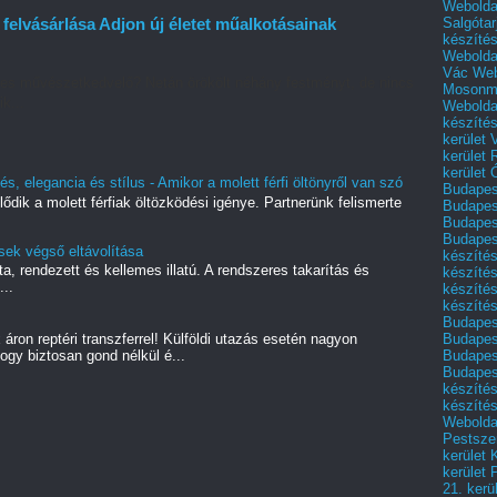
Webolda
Salgótar
elvásárlása Adjon új életet műalkotásainak
készíté
Webolda
Vác
Web
es művészetkedvelő? Netán örökölt néhány festményt, de nincs
Mosonm
k...
Webolda
készíté
kerület 
kerület
kerület
s, elegancia és stílus - Amikor a molett férfi öltönyről van szó
Budapest
lődik a molett férfiak öltözködési igénye. Partnerünk felismerte
Budapest
Budapest
Budapest
sek végső eltávolítása
készítés
a, rendezett és kellemes illatú. A rendszeres takarítás és
készítés
...
készíté
készítés
Budapes
Budapest
áron reptéri transzferrel! Külföldi utazás esetén nagyon
Budapest
ogy biztosan gond nélkül é...
Budapest
készítés
készítés
Weboldal
Pestszen
kerület 
kerület 
21. kerü