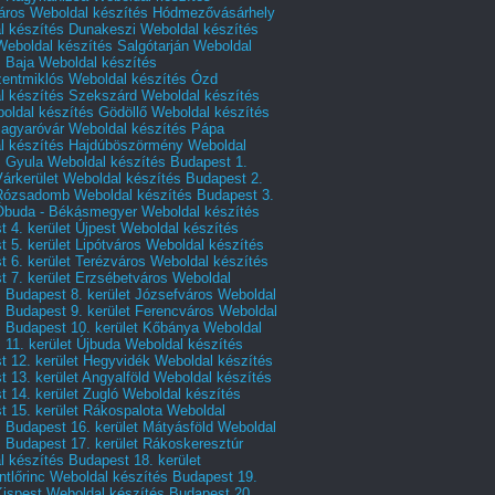
áros
Weboldal készítés Hódmezővásárhely
l készítés Dunakeszi
Weboldal készítés
Weboldal készítés Salgótarján
Weboldal
s Baja
Weboldal készítés
zentmiklós
Weboldal készítés Ózd
l készítés Szekszárd
Weboldal készítés
oldal készítés Gödöllő
Weboldal készítés
agyaróvár
Weboldal készítés Pápa
l készítés Hajdúböszörmény
Weboldal
s Gyula
Weboldal készítés Budapest 1.
Várkerület
Weboldal készítés Budapest 2.
 Rózsadomb
Weboldal készítés Budapest 3.
 Óbuda - Békásmegyer
Weboldal készítés
 4. kerület Újpest
Weboldal készítés
 5. kerület Lipótváros
Weboldal készítés
 6. kerület Terézváros
Weboldal készítés
 7. kerület Erzsébetváros
Weboldal
 Budapest 8. kerület Józsefváros
Weboldal
 Budapest 9. kerület Ferencváros
Weboldal
s Budapest 10. kerület Kőbánya
Weboldal
 11. kerület Újbuda
Weboldal készítés
t 12. kerület Hegyvidék
Weboldal készítés
 13. kerület Angyalföld
Weboldal készítés
 14. kerület Zugló
Weboldal készítés
 15. kerület Rákospalota
Weboldal
 Budapest 16. kerület Mátyásföld
Weboldal
 Budapest 17. kerület Rákoskeresztúr
 készítés Budapest 18. kerület
tlőrinc
Weboldal készítés Budapest 19.
Kispest
Weboldal készítés Budapest 20.