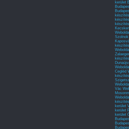
kerület 
Budapest
Budapes
készíté
készíté
készíté
Kecske
Webolda
Szolnok
Kaposvá
készíté
Webolda
Zalaege
készíté
Dunaújv
Webolda
Cegléd
készíté
Szigets
Webolda
Vác
Web
Mosonm
Webolda
készíté
kerület 
kerület
kerület
Budapest
Budapest
Budapest