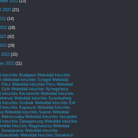
mber 2022
(13)
t 2022
(21)
2022
(14)
2022
(18)
022
(42)
2022
(19)
 2022
(15)
ary 2022
(11)
l készítés Budapest
Weboldal készítés
n
Weboldal készítés Szeged
Weboldal
s Pécs
Weboldal készítés Pécs
Weboldal
s Győr
Weboldal készítés Nyíregyháza
l készítés Kecskemét
Weboldal készítés
ehérvár
Weboldal készítés Szombathely
l készítés Szolnok
Weboldal készítés Érd
l készítés Kaposvár
Weboldal készítés
ya
Weboldal készítés Sopron
Weboldal
s Békéscsaba
Weboldal készítés Veszprém
l készítés Zalaegerszeg
Weboldal készítés
boldal készítés Nagykanizsa
Weboldal
s Dunaújváros
Weboldal készítés
vásárhely
Weboldal készítés Dunakeszi