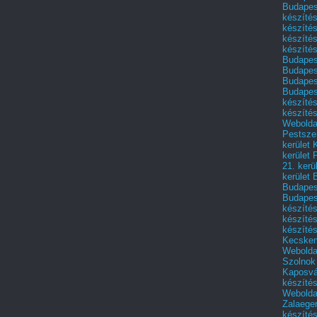
Budapest
készítés
készítés
készíté
készítés
Budapes
Budapest
Budapest
Budapest
készítés
készítés
Weboldal
Pestszen
kerület 
kerület 
21. kerü
kerület 
Budapest
Budapes
készíté
készíté
készíté
Kecske
Webolda
Szolnok
Kaposvá
készíté
Webolda
Zalaege
készíté