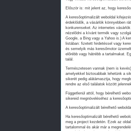
Először is: mit jelent az, hogy keresőo
A keresőoptimalizált weboldal kifejez
érdeklődők, a vásárlók könnyebben ráta
konkurenseket. Az internetes vásárlók
nézelődni a kívánt termék vagy szolgál
Google, a Bing vagy a Yahoo is.) A ker
listában: fizetett hirdetéssel vagy k
és semelyik más keresőmotor üzemeltet
előrébb vagy hátrébb a tartalmakat. Eg
talál.
Természetesen vannak (nem is kevés) 
amelyekkel biztosabbak lehetünk a s
sikerét pedig alátámasztja, hogy megb
rendre az első találatok között jelenn
Függetlenül attól, hogy bérelhető webo
sikereid megnöveléséhez a keresőoptim
A keresőoptimalizált bérelhető webolda
Ha keresőoptimalizált bérelhető webold
meg a project kezdetén. Ezek az oldal
tartalommal és akár már a megrendelés