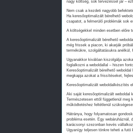
nagy költség, sok tervezéssel jár – ez
Nem csak a kezdeti nagyobb befekteté
Ha keresőoptimalizált bérelhető webold
csapatot, a felmerülő problémák sok e
A költségekkel minden esetben előre tu
A keresőoptimalizált bérelhető webold
még frissek a piacon, ki akarják próbá
termékükre, szolgáltatásukra anélkül,
Ugyanakkor kiválóan kiszolgálja azoka
foglalkozni a weboldallal – hiszen fon
Keresőoptimalizált bérelhető weboldal 
megkapja azokat a frissítéseket, fejl
Keresőoptimalizált weboldalkészítés e
Aki saját keresőoptimalizált weboldal k
Természetesen ettől függetlenül meg k
működtetéshez feltétlenül szükségesek
Hátránya, hogy folyamatosan gondoskodn
probléma esetén. Egy webáruháznál, d
karácsonyi szezonban kevés vállalkoz
Ugyanígy teljesen tönkre teheti a futó