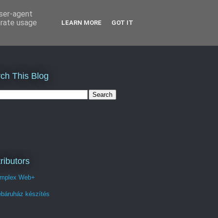
user-agent
erate usage
LEARN MORE
GOT IT
ch This Blog
ributors
mplex Web+
báruház készítés