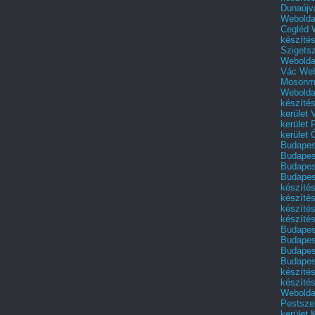
Dunaújv
Webolda
Cegléd
készíté
Szigets
Webolda
Vác
Web
Mosonm
Webolda
készíté
kerület 
kerület
kerület
Budapest
Budapest
Budapest
Budapest
készítés
készítés
készíté
készítés
Budapes
Budapest
Budapest
Budapest
készítés
készítés
Weboldal
Pestszen
kerület 