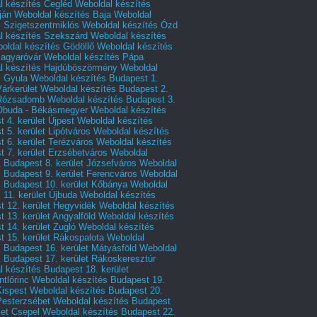
l készítés Cegléd
Weboldal készítés
ján
Weboldal készítés Baja
Weboldal
s Szigetszentmiklós
Weboldal készítés Ózd
l készítés Szekszárd
Weboldal készítés
oldal készítés Gödöllő
Weboldal készítés
agyaróvár
Weboldal készítés Pápa
l készítés Hajdúböszörmény
Weboldal
s Gyula
Weboldal készítés Budapest 1.
Várkerület
Weboldal készítés Budapest 2.
 Rózsadomb
Weboldal készítés Budapest 3.
 Óbuda - Békásmegyer
Weboldal készítés
 4. kerület Újpest
Weboldal készítés
 5. kerület Lipótváros
Weboldal készítés
 6. kerület Terézváros
Weboldal készítés
 7. kerület Erzsébetváros
Weboldal
 Budapest 8. kerület Józsefváros
Weboldal
 Budapest 9. kerület Ferencváros
Weboldal
s Budapest 10. kerület Kőbánya
Weboldal
 11. kerület Újbuda
Weboldal készítés
t 12. kerület Hegyvidék
Weboldal készítés
 13. kerület Angyalföld
Weboldal készítés
 14. kerület Zugló
Weboldal készítés
 15. kerület Rákospalota
Weboldal
 Budapest 16. kerület Mátyásföld
Weboldal
 Budapest 17. kerület Rákoskeresztúr
 készítés Budapest 18. kerület
tlőrinc
Weboldal készítés Budapest 19.
Kispest
Weboldal készítés Budapest 20.
Pesterzsébet
Weboldal készítés Budapest
let Csepel
Weboldal készítés Budapest 22.