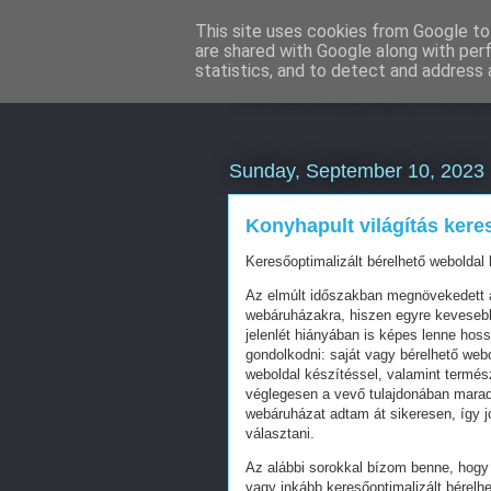
This site uses cookies from Google to 
are shared with Google along with per
Weboldal kés
statistics, and to detect and address 
Sunday, September 10, 2023
Konyhapult világítás kere
Keresőoptimalizált bérelhető weboldal 
Az elmúlt időszakban megnövekedett a
webáruházakra, hiszen egyre kevesebb 
jelenlét hiányában is képes lenne hos
gondolkodni: saját vagy bérelhető web
weboldal készítéssel, valamint termés
véglegesen a vevő tulajdonában mara
webáruházat adtam át sikeresen, így j
választani.
Az alábbi sorokkal bízom benne, hogy 
vagy inkább keresőoptimalizált bérelhe