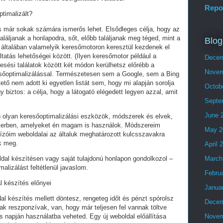
Repo
ptimalizált?
és már sokak számára ismerős lehet. Elsődleges célja, hogy az
láljanak a honlapodra, sőt, előbb találjanak meg téged, mint a
Blog
 általában valamelyik keresőmotoron keresztül kezdenek el
tatás lehetőségei között. (Ilyen keresőmotor például a
Decem
esési találatok között két módon kerülhetsz előrébb a
Novem
eresőoptimalizálással. Természetesen sem a Google, sem a Bing
ő nem adott ki egyetlen listát sem, hogy mi alapján sorolja
Octob
y biztos: a célja, hogy a látogató elégedett legyen azzal, amit
Septe
June 
olyan keresőoptimalizálási eszközök, módszerek és elvek,
ikerben, amelyeket én magam is használok. Módszereim
May 2
ízóim weboldalai az általuk meghatározott kulcsszavakra
ek meg.
April 
ldal készítésen vagy saját tulajdonú honlapon gondolkozol –
March
alizálást feltétlenül javaslom.
Febru
l készítés előnyei
Janua
al készítés mellett döntesz, rengeteg időt és pénzt spórolsz
Decem
ak reszponzívak, van, hogy már teljesen fel vannak töltve
 napján használatba veheted. Egy új weboldal előállítása
Novem