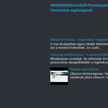
6l0t052f01605r1m2c0f Festmények f
Partnerünk segítségével!
Gyűjtő Ön vagy esetleg csak szenvedély
kifejezetten kötődése hozzájuk? Bármelyi
Molett férfi öltöny - Nagyméretű megjelené
A mai divatiparban egyre inkább felértéke
ezt a növekvő keresletet, és szakt...
Szőnyeg mélytisztítása - A szennyeződé
Mindannyian szeretjük, ha otthonunk tiszt
porszívózás elengedhetetlen a higiénikus
Reptéri utasszállítás
Utazzon biztonságosan, fix 
sokaknak jelent stresszt, h