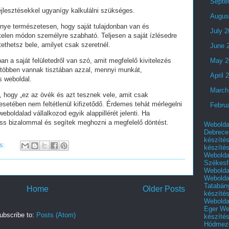
Septe
fejlesztésekkel ugyanígy kalkulálni szükséges.
Augus
lőnye természetesen, hogy saját tulajdonban van és
July 
telen módon személyre szabható. Teljesen a saját ízlésedre
tethetsz bele, amilyet csak szeretnél.
June 
an a saját felületedről van szó, amit megfelelő kivitelezés
May 2
 többen vannak tisztában azzal, mennyi munkát,
April 
s weboldal.
March
i, hogy „ez az övék és azt tesznek vele, amit csak
setében nem feltétlenül kifizetődő. Érdemes tehát mérlegelni
Febru
eboldalad vállalkozod egyik alappillérét jelenti. Ha
ess bizalommal és segítek meghozni a megfelelő döntést.
Webolda
Debrece
készíté
s:
készíté
Webolda
Székesf
Webolda
Webolda
Tatabán
Home
Older Posts
készíté
Webolda
Eger
We
ubscribe to:
Posts (Atom)
készíté
Hódmező