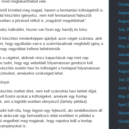
t mind megtakaríthatod vele.
Octob
stől kíméled meg magad, hanem a fenntartási költségektől is.
Septe
al készítést igényelsz, nem kell fenntartanod fejlesztői
setben a jelzésed nélkül is „maguktól megoldódnak".
Augus
dsz kalkulálni, hiszen van fixen egy havidíj és kész.
July 
June 
al készítést mindenképpen ajánljuk azon cégek számára, akik
lni, hogy egyáltalán van-e a számításaiknak megfelelő igény a
May 2
 hogy nagyobbat kellene befektetniük.
Janua
t a cégeket, akiknek nincs kapacitásuk nap mint nap
tos tudni, hogy egy weboldalt folyamatosan gondozni kell.
Septe
készítés esetén havi fix költségért a honlapod folyamatosan
Augus
esztéseket, amelyekre szükséged lehet.
July 
lőnyei
June 
észítés mellett dönt, nem kell számolnia havi bérleti díjjal.
ell fizetni azokat a költségeket, amelyek egy honlap
May 2
, ami a legtöbb esetben elenyésző (tárhely például).
April 
i kell róla, hogy legyen egy fejlesztő, aki rendelkezésre áll
Novem
e akárcsak egy bemutatkozó oldal esetében is például a
ó engedheti meg magának, hogy napokra leáll a honlap.
Octob
 kampányokat is.