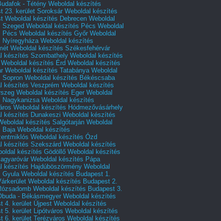
Budafok - Tétény
Weboldal készítés
 23. kerület Soroksár
Weboldal készítés
t
Weboldal készítés Debrecen
Weboldal
s Szeged
Weboldal készítés Pécs
Weboldal
s Pécs
Weboldal készítés Győr
Weboldal
s Nyíregyháza
Weboldal készítés
mét
Weboldal készítés Székesfehérvár
l készítés Szombathely
Weboldal készítés
Weboldal készítés Érd
Weboldal készítés
r
Weboldal készítés Tatabánya
Weboldal
s Sopron
Weboldal készítés Békéscsaba
l készítés Veszprém
Weboldal készítés
rszeg
Weboldal készítés Eger
Weboldal
s Nagykanizsa
Weboldal készítés
áros
Weboldal készítés Hódmezővásárhely
l készítés Dunakeszi
Weboldal készítés
Weboldal készítés Salgótarján
Weboldal
s Baja
Weboldal készítés
zentmiklós
Weboldal készítés Ózd
l készítés Szekszárd
Weboldal készítés
oldal készítés Gödöllő
Weboldal készítés
agyaróvár
Weboldal készítés Pápa
l készítés Hajdúböszörmény
Weboldal
s Gyula
Weboldal készítés Budapest 1.
Várkerület
Weboldal készítés Budapest 2.
 Rózsadomb
Weboldal készítés Budapest 3.
 Óbuda - Békásmegyer
Weboldal készítés
 4. kerület Újpest
Weboldal készítés
 5. kerület Lipótváros
Weboldal készítés
 6. kerület Terézváros
Weboldal készítés