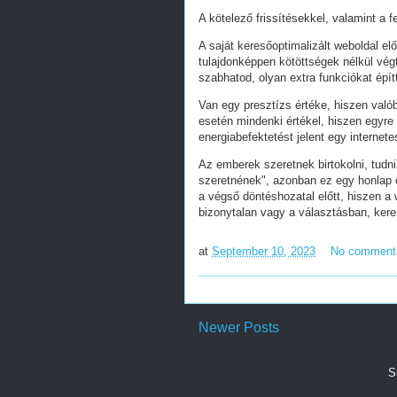
A kötelező frissítésekkel, valamint a 
A saját keresőoptimalizált weboldal e
tulajdonképpen kötöttségek nélkül vég
szabhatod, olyan extra funkciókat épít
Van egy presztízs értéke, hiszen valób
esetén mindenki értékel, hiszen egyre
energiabefektetést jelent egy internete
Az emberek szeretnek birtokolni, tudn
szeretnének", azonban ez egy honlap e
a végső döntéshozatal előtt, hiszen a w
bizonytalan vagy a választásban, ker
at
September 10, 2023
No comment
Newer Posts
S