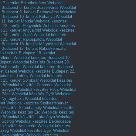
 7. kerület Erzsébetváros
Weboldal
 Budapest 8. kerület Józsefváros
Weboldal
 Budapest 9. kerület Ferencváros
Weboldal
s Budapest 10. kerület Kőbánya
Weboldal
 11. kerület Újbuda
Weboldal készítés
t 12. kerület Hegyvidék
Weboldal készítés
 13. kerület Angyalföld
Weboldal készítés
 14. kerület Zugló
Weboldal készítés
 15. kerület Rákospalota
Weboldal
 Budapest 16. kerület Mátyásföld
Weboldal
 Budapest 17. kerület Rákoskeresztúr
 készítés Budapest 18. kerület
tlőrinc
Weboldal készítés Budapest 19.
Kispest
Weboldal készítés Budapest 20.
Pesterzsébet
Weboldal készítés Budapest
let Csepel
Weboldal készítés Budapest 22.
Budafok - Tétény
Weboldal készítés
 23. kerület Soroksár
Weboldal készítés
t
Weboldal készítés Debrecen
Weboldal
s Szeged
Weboldal készítés Pécs
Weboldal
s Pécs
Weboldal készítés Győr
Weboldal
s Nyíregyháza
Weboldal készítés
mét
Weboldal készítés Székesfehérvár
l készítés Szombathely
Weboldal készítés
Weboldal készítés Érd
Weboldal készítés
r
Weboldal készítés Tatabánya
Weboldal
s Sopron
Weboldal készítés Békéscsaba
l készítés Veszprém
Weboldal készítés
rszeg
Weboldal készítés Eger
Weboldal
s Nagykanizsa
Weboldal készítés