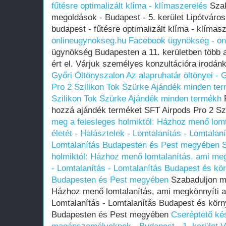
fűtésre optimalizált klíma - klímaszerelés
Szak
megoldások - Budapest - 5. kerület Lipótváros
budapest - fűtésre optimalizált klíma - klímas
onlineugynokseg.hu
Facebook ügynökség - on
ügynökség Budapesten a 11. kerületben több a
ért el. Várjuk személyes konzultációra irodán
Győri Öltönyszalon
Az alapruhatár öltönyei - 
Pro 2 Szilikon Tok Szürke Ajándék minden te
Szilikon Tok Szürke Ajándék minden termékh
R
hozzá ajándék terméket SFT Airpods Pro 2 Sz
meg a felesleges holmiktól: Házhoz menő lomt
életét - Halásztelek - Lomtalanítás - Lomtala
Lomtalanítás Budapesten és Pest megyében
S
holmiktól: Házhoz menő lomtalanítás, ami megk
- Lomtalanítás - Lomtalanítás Budapest és kö
Budapesten és Pest megyében
Szabaduljon me
Házhoz menő lomtalanítás, ami megkönnyíti az
Lomtalanítás - Lomtalanítás Budapest és körn
Budapesten és Pest megyében
Cseréptető kés