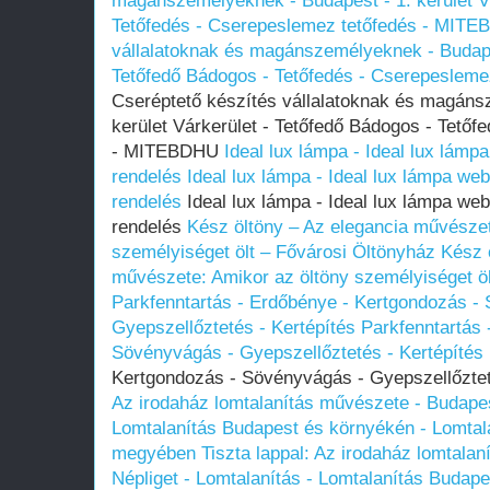
magánszemélyeknek - Budapest - 1. kerület Vá
Tetőfedés - Cserepeslemez tetőfedés - MIT
vállalatoknak és magánszemélyeknek - Budapes
Tetőfedő Bádogos - Tetőfedés - Cserepeslem
Cseréptető készítés vállalatoknak és magáns
kerület Várkerület - Tetőfedő Bádogos - Tető
- MITEBDHU
Ideal lux lámpa - Ideal lux lámp
rendelés
Ideal lux lámpa - Ideal lux lámpa we
rendelés
Ideal lux lámpa - Ideal lux lámpa web
rendelés
Kész öltöny – Az elegancia művészet
személyiséget ölt – Fővárosi Öltönyház
Kész 
művészete: Amikor az öltöny személyiséget öl
Parkfenntartás - Erdőbénye - Kertgondozás -
Gyepszellőztetés - Kertépítés
Parkfenntartás 
Sövényvágás - Gyepszellőztetés - Kertépítés
Kertgondozás - Sövényvágás - Gyepszellőztet
Az irodaház lomtalanítás művészete - Budapest
Lomtalanítás Budapest és környékén - Lomtal
megyében
Tiszta lappal: Az irodaház lomtala
Népliget - Lomtalanítás - Lomtalanítás Budap