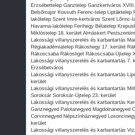
Erzsébettelep Ganztelep Ganzkertváros XVIII. 
Belsőmajor Kossuth Ferenc-telep Liptáktelep
lakótelep Szent Imre-kertváros Szent Lőrinc-la
Havanna-lakótelep Ferihegy Bélatelep Krepus
Miklóstelep 18. kerület Almáskert Pestszenti
Lakossági villanyszerelés és karbantartás M
Régiakadémiatelep Rákoshegy 17. kerület Rá
Rákoscsaba Rákosliget Rákoscsaba-Újtelep XV
Lakossági villanyszerelés és karbantartás 7. ke
Erzsébetváros
Lakossági villanyszerelés és karbantartás Lipó
kerület
Lakossági villanyszerelés és karbantartás Mill
Soroksár Soroksár-Újtelep 23. kerület
Lakossági villanyszerelés és karbantartás Ker
Ganznegyed Palotanegyed Magdolnanegyed 
Corvinnegyed Népszínháznegyed Losoncinegye
kerület
Lakossági villanyszerelés és karbantartás V