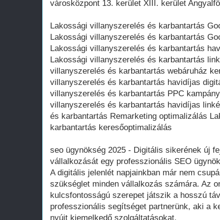
városközpont 13. kerület XIII. kerület Angyalf
Lakossági villanyszerelés és karbantartás G
Lakossági villanyszerelés és karbantartás Go
Lakossági villanyszerelés és karbantartás hav
Lakossági villanyszerelés és karbantartás lin
villanyszerelés és karbantartás webáruház ke
villanyszerelés és karbantartás havidíjas dig
villanyszerelés és karbantartás PPC kampán
villanyszerelés és karbantartás havidíjas link
és karbantartás Remarketing optimalizálás La
karbantartás keresőoptimalizálás
seo ügynökség 2025 - Digitális sikerének új fe
vállalkozását egy professzionális SEO ügynö
A digitális jelenlét napjainkban már nem csup
szükséglet minden vállalkozás számára. Az on
kulcsfontosságú szerepet játszik a hosszú táv
professzionális segítséget partnerünk, aki a k
nyújt kiemelkedő szolgáltatásokat.