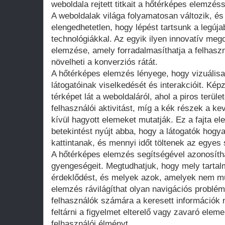
weboldala rejtett titkait a hőtérképes elemzéss
A weboldalak világa folyamatosan változik, és
elengedhetetlen, hogy lépést tartsunk a legúja
technológiákkal. Az egyik ilyen innovatív meg
elemzése, amely forradalmasíthatja a felhaszn
növelheti a konverziós rátát.
A hőtérképes elemzés lényege, hogy vizuálisa
látogatóinak viselkedését és interakcióit. Képz
térképet lát a weboldaláról, ahol a piros terüle
felhasználói aktivitást, míg a kék részek a k
kívül hagyott elemeket mutatják. Ez a fajta e
betekintést nyújt abba, hogy a látogatók hogy
kattintanak, és mennyi időt töltenek az egye
A hőtérképes elemzés segítségével azonosítha
gyengeségeit. Megtudhatjuk, hogy mely tartal
érdeklődést, és melyek azok, amelyek nem m
elemzés rávilágíthat olyan navigációs problé
felhasználók számára a keresett információk 
feltárni a figyelmet elterelő vagy zavaró elem
felhasználói élményt.