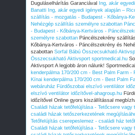
Duguláselhárítás Garanciával
Ing, akár egyed
Banatti
Ing, akár egyedi igények alapján – Ric
szállítás - mozgatás - Budapest - Kőbánya-Ke
Nehézgép szállítás személyre szabottan
Pánc
- Budapest - Kőbánya-Kertváros - Páncélszek
személyre szabottan
Páncélszekrény szállítás
Kőbánya-Kertváros - Páncélszekrény és Nehé
szabottan
Sorfal Bábú Összecsukható Aktivsp
Összecsukható Aktivsport sportmedical.hu
So
Aktivsport A legjobb áron nálunk! Sportmedica
kenderpálma 170/200 cm - Best Palm Farm - 
Kínai kenderpálma 170/200 cm - Best Palm Fa
webáruház
Fürdőszobai elszívó ventilátor idő
elszívó ventilátor időzítővel-ahagroup.hu
Fürdő
időzítővel Online gyors kiszállítással megbí
Családi házak tetőfelújítása - Tetőcsere vagy t
családi házak tetőszerkezetének megújításáh
Tetőfelújítás cserepeslemez - családi ház tet
Családi házak tetőfelújítása - Tetőcsere vagy t
családi házak tetőszerkezetének megújításáh