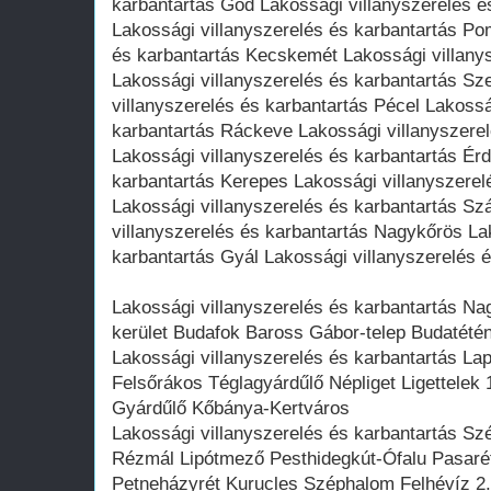
karbantartás Göd Lakossági villanyszerelés é
Lakossági villanyszerelés és karbantartás Po
és karbantartás Kecskemét Lakossági villany
Lakossági villanyszerelés és karbantartás Sz
villanyszerelés és karbantartás Pécel Lakossá
karbantartás Ráckeve Lakossági villanyszere
Lakossági villanyszerelés és karbantartás Érd
karbantartás Kerepes Lakossági villanyszerel
Lakossági villanyszerelés és karbantartás S
villanyszerelés és karbantartás Nagykőrös La
karbantartás Gyál Lakossági villanyszerelés é
Lakossági villanyszerelés és karbantartás Nag
kerület Budafok Baross Gábor-telep Budatété
Lakossági villanyszerelés és karbantartás Lap
Felsőrákos Téglagyárdűlő Népliget Ligettelek 
Gyárdűlő Kőbánya-Kertváros
Lakossági villanyszerelés és karbantartás Sz
Rézmál Lipótmező Pesthidegkút-Ófalu Pasaré
Petneházyrét Kurucles Széphalom Felhévíz 2.