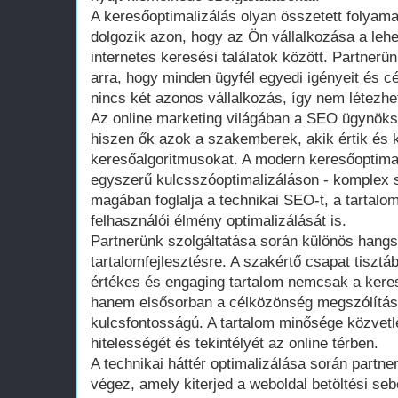
A keresőoptimalizálás olyan összetett folyam
dolgozik azon, hogy az Ön vállalkozása a lehet
internetes keresési találatok között. Partnerün
arra, hogy minden ügyfél egyedi igényeit és c
nincs két azonos vállalkozás, így nem létezh
Az online marketing világában a SEO ügynök
hiszen ők azok a szakemberek, akik értik és 
keresőalgoritmusokat. A modern keresőoptima
egyszerű kulcsszóoptimalizáláson - komplex 
magában foglalja a technikai SEO-t, a tartalo
felhasználói élmény optimalizálását is.
Partnerünk szolgáltatása során különös hangsú
tartalomfejlesztésre. A szakértő csapat tisztá
értékes és engaging tartalom nemcsak a kere
hanem elsősorban a célközönség megszólítás
kulcsfontosságú. A tartalom minősége közvetle
hitelességét és tekintélyét az online térben.
A technikai háttér optimalizálása során partn
végez, amely kiterjed a weboldal betöltési se