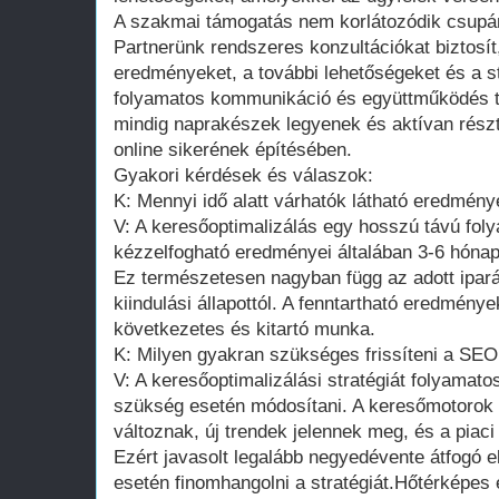
A szakmai támogatás nem korlátozódik csupán
Partnerünk rendszeres konzultációkat biztosít
eredményeket, a további lehetőségeket és a st
folyamatos kommunikáció és együttműködés te
mindig naprakészek legyenek és aktívan rész
online sikerének építésében.
Gyakori kérdések és válaszok:
K: Mennyi idő alatt várhatók látható eredmén
V: A keresőoptimalizálás egy hosszú távú fol
kézzelfogható eredményei általában 3-6 hóna
Ez természetesen nagyban függ az adott ipará
kiindulási állapottól. A fenntartható eredmén
következetes és kitartó munka.
K: Milyen gyakran szükséges frissíteni a SEO 
V: A keresőoptimalizálási stratégiát folyamatos
szükség esetén módosítani. A keresőmotorok 
változnak, új trendek jelennek meg, és a piaci
Ezért javasolt legalább negyedévente átfogó 
esetén finomhangolni a stratégiát.Hőtérképes