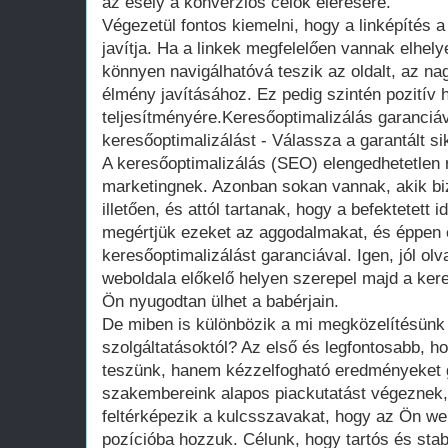
az esély a konverziós célok elérésére.
Végezetül fontos kiemelni, hogy a linképítés 
javítja. Ha a linkek megfelelően vannak elhel
könnyen navigálhatóvá teszik az oldalt, az na
élmény javításához. Ez pedig szintén pozitív 
teljesítményére.Keresőoptimalizálás garanciáv
keresőoptimalizálást - Válassza a garantált si
A keresőoptimalizálás (SEO) elengedhetetlen r
marketingnek. Azonban sokan vannak, akik b
illetően, és attól tartanak, hogy a befektetett
megértjük ezeket az aggodalmakat, és éppen e
keresőoptimalizálást garanciával. Igen, jól ol
weboldala előkelő helyen szerepel majd a ker
Ön nyugodtan ülhet a babérjain.
De miben is különbözik a mi megközelítésü
szolgáltatásoktól? Az első és legfontosabb, h
teszünk, hanem kézzelfogható eredményeket g
szakembereink alapos piackutatást végeznek,
feltérképezik a kulcsszavakat, hogy az Ön web
pozícióba hozzuk. Célunk, hogy tartós és sta