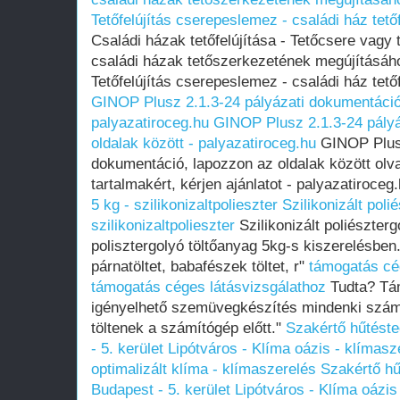
Tetőfelújítás cserepeslemez - családi ház tet
Családi házak tetőfelújítása - Tetőcsere vagy t
családi házak tetőszerkezetének megújításáh
Tetőfelújítás cserepeslemez - családi ház tet
GINOP Plusz 2.1.3-24 pályázati dokumentáció,
palyazatiroceg.hu
GINOP Plusz 2.1.3-24 pályá
oldalak között - palyazatiroceg.hu
GINOP Plusz
dokumentáció, lapozzon az oldalak között olv
tartalmakért, kérjen ajánlatot - palyazatiroceg
5 kg - szilikonizaltpolieszter
Szilikonizált poli
szilikonizaltpolieszter
Szilikonizált poliészterg
polisztergolyó töltőanyag 5kg-s kiszerelésben
párnatöltet, babafészek töltet, r"
támogatás cé
támogatás céges látásvizsgálathoz
Tudta? Tám
igényelhető szemüvegkészítés mindenki számár
töltenek a számítógép előtt."
Szakértő hűtést
- 5. kerület Lipótváros - Klíma oázis - klímasz
optimalizált klíma - klímaszerelés
Szakértő hű
Budapest - 5. kerület Lipótváros - Klíma oázis