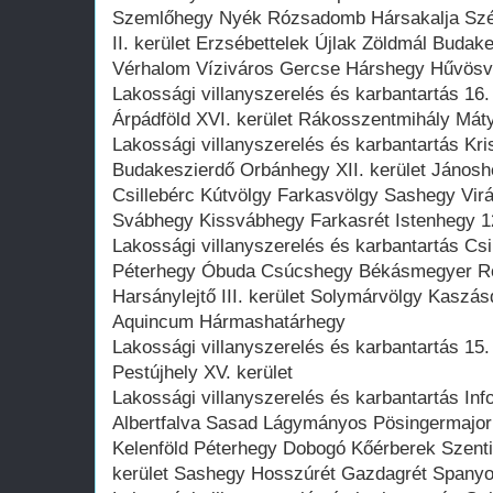
Szemlőhegy Nyék Rózsadomb Hársakalja Szépv
II. kerület Erzsébettelek Újlak Zöldmál Budak
Vérhalom Víziváros Gercse Hárshegy Hűvösv
Lakossági villanyszerelés és karbantartás 16
Árpádföld XVI. kerület Rákosszentmihály Mát
Lakossági villanyszerelés és karbantartás Kr
Budakeszierdő Orbánhegy XII. kerület János
Csillebérc Kútvölgy Farkasvölgy Sashegy Vir
Svábhegy Kissvábhegy Farkasrét Istenhegy 12
Lakossági villanyszerelés és karbantartás C
Péterhegy Óbuda Csúcshegy Békásmegyer Ró
Harsánylejtő III. kerület Solymárvölgy Kaszás
Aquincum Hármashatárhegy
Lakossági villanyszerelés és karbantartás 15.
Pestújhely XV. kerület
Lakossági villanyszerelés és karbantartás Inf
Albertfalva Sasad Lágymányos Pösingermaj
Kelenföld Péterhegy Dobogó Kőérberek Szenti
kerület Sashegy Hosszúrét Gazdagrét Spanyol