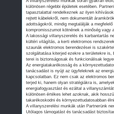
A villanyszerelési munkák során gyakran előfo
különösen régebbi épületek esetében. Partne
tapasztalattal rendelkeznek az ilyen kihívás
rejtett kábelekről, nem dokumentált áramkörök
adottságokról, mindig megtalálják a megfelelő
kompromisszumot kötnének a minőség vagy a 
A lakossági villanyszerelés és karbantartás ne
kültéri világítás, a kerti elektromos rendsze
szaunák elektromos berendezései is szakérte
szolgáltatása kiterjed ezekre a területekre is,
terei is biztonságosak és funkcionálisak legye
Az energiatakarékosság és a környezettudato
tanácsadást is nyújt az ügyfeleknek az ener
kapcsolatban. Ez nem csak az elektromos be
terjed ki, hanem olyan stratégiákra is, amelye
energiafogyasztást és ezáltal a villanyszámlát
különösen értékes lehet azoknak, akik hossz
takarékoskodni és környezettudatosabban élni
A villanyszerelési munkák után Partnerünk ne
Utólagos támogatást és tanácsadást biztosíta