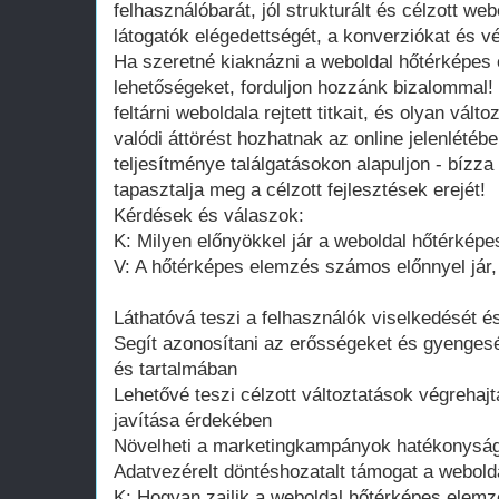
felhasználóbarát, jól strukturált és célzott web
látogatók elégedettségét, a konverziókat és v
Ha szeretné kiaknázni a weboldal hőtérképes
lehetőségeket, forduljon hozzánk bizalommal!
feltárni weboldala rejtett titkait, és olyan vál
valódi áttörést hozhatnak az online jelenlétéb
teljesítménye találgatásokon alapuljon - bízz
tapasztalja meg a célzott fejlesztések erejét!
Kérdések és válaszok:
K: Milyen előnyökkel jár a weboldal hőtérkép
V: A hőtérképes elemzés számos előnnyel jár,
Láthatóvá teszi a felhasználók viselkedését és
Segít azonosítani az erősségeket és gyengesé
és tartalmában
Lehetővé teszi célzott változtatások végrehaj
javítása érdekében
Növelheti a marketingkampányok hatékonyságá
Adatvezérelt döntéshozatalt támogat a webold
K: Hogyan zajlik a weboldal hőtérképes elemz