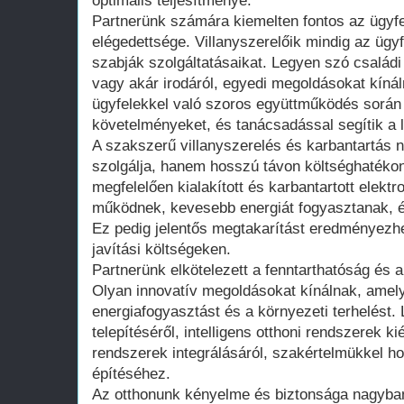
optimális teljesítménye.
Partnerünk számára kiemelten fontos az ügyf
elégedettsége. Villanyszerelőik mindig az ügyf
szabják szolgáltatásaikat. Legyen szó családi 
vagy akár irodáról, egyedi megoldásokat kíná
ügyfelekkel való szoros együttműködés során 
követelményeket, és tanácsadással segítik a 
A szakszerű villanyszerelés és karbantartás 
szolgálja, hanem hosszú távon költséghatékony
megfelelően kialakított és karbantartott ele
működnek, kevesebb energiát fogyasztanak, é
Ez pedig jelentős megtakarítást eredményezh
javítási költségeken.
Partnerünk elkötelezett a fenntarthatóság és 
Olyan innovatív megoldásokat kínálnak, amel
energiafogyasztást és a környezeti terhelést.
telepítéséről, intelligens otthoni rendszerek 
rendszerek integrálásáról, szakértelmükkel h
építéséhez.
Az otthonunk kényelme és biztonsága nagyba