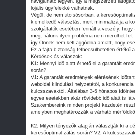
navigálható legyen. Így a megszerzett látogat
lojális ügyfelekké válhatnak.
Végül, de nem utolsósorban, a keresőoptimaliz
kiemelkedő választás, mert minimalizálja a 
szolgáltatók esetében fennáll a veszély, hogy 
meg, nálunk ilyen probléma nem merülhet fel.
így Önnek nem kell aggódnia amiatt, hogy esetl
Ez a fajta biztonság felbecsülhetetlen értékű 
Kérdések és válaszok:
K1: Mennyi idő alatt érhető el a garantált ere
során?
V1: A garantált eredmények elérésének időtar
weboldal kiindulási helyzetétől, a konkurencia
kulcsszavaktól. Általában 3-6 hónapos időinte
egyes esetekben akár rövidebb idő alatt is lát
Szakembereink minden projekt kezdetén részl
amelyben meghatározzák a várható mérföldkö
K2: Milyen tényezők alapján választják ki a c
keresőoptimalizálás során? V2: A kulcsszavak