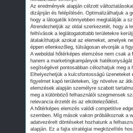
Az eredmények alapján célzott változtatásoka
dizájnján és felépítésén. Optimalizálhatjuk a 
hogy a látogatók könnyebben megtalálják a sz
Átrendezhetjük az oldal szerkezetét, hogy a l
felhívások a leglátogatottabb területekre kerül
átalakíthatjuk azokat az elemeket, amelyek n
éppen ellenkezőleg, túlságosan elvonják a fig
A weboldal hőtérképes elemzése nem csak a fe
hanem a marketingkampányok hatékonyságát i
segítségével pontosabban célozhatjuk meg a hi
Elhelyezhetjük a kulcsfontosságú üzeneteket
figyelmet kapó területeken, így növelve az átka
elemzések alapján személyre szabott tartalmak
meg a különböző felhasználói szegmensek szá
relevancia érzetét és az elköteleződést.
A hőtérképes elemzés valódi competitive edge-
szemben. Míg mások vakon próbálkoznak a web
adatvezérelt döntéseket hozhatunk a felhaszn
alapján. Ez a fajta stratégiai megközelítés ho