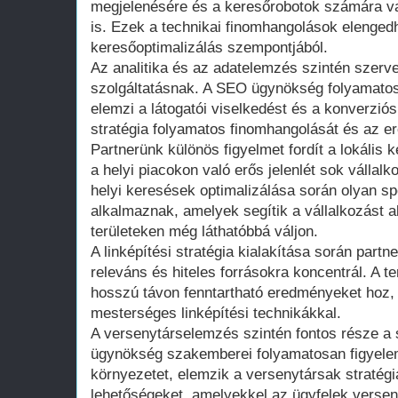
megjelenésére és a keresőrobotok számára v
is. Ezek a technikai finomhangolások elenged
keresőoptimalizálás szempontjából.
Az analitika és az adatelemzés szintén szerv
szolgáltatásnak. A SEO ügynökség folyamatos
elemzi a látogatói viselkedést és a konverziós
stratégia folyamatos finomhangolását és az 
Partnerünk különös figyelmet fordít a lokális 
a helyi piacokon való erős jelenlét sok vállal
helyi keresések optimalizálása során olyan sp
alkalmaznak, amelyek segítik a vállalkozást a
területeken még láthatóbbá váljon.
A linképítési stratégia kialakítása során partn
releváns és hiteles forrásokra koncentrál. A te
hosszú távon fenntartható eredményeket hoz,
mesterséges linképítési technikákkal.
A versenytárselemzés szintén fontos része a 
ügynökség szakemberei folyamatosan figyelem
környezetet, elemzik a versenytársak stratégiá
lehetőségeket, amelyekkel az ügyfelek versen