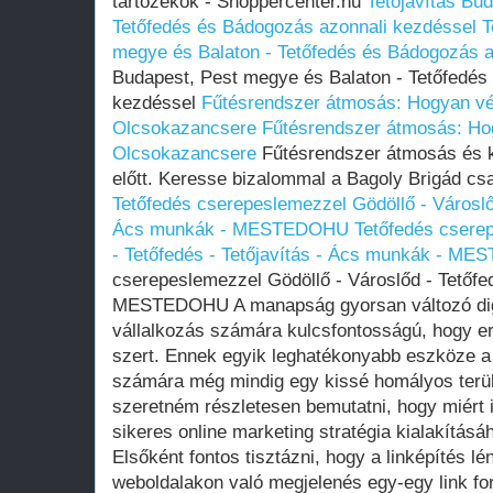
tartozékok - Shoppercenter.hu
Tetőjavítás Bu
Tetőfedés és Bádogozás azonnali kezdéssel
T
megye és Balaton - Tetőfedés és Bádogozás a
Budapest, Pest megye és Balaton - Tetőfedés
kezdéssel
Fűtésrendszer átmosás: Hogyan vé
Olcsokazancsere
Fűtésrendszer átmosás: Ho
Olcsokazancsere
Fűtésrendszer átmosás és k
előtt. Keresse bizalommal a Bagoly Brigád csa
Tetőfedés cserepeslemezzel Gödöllő - Városlőd
Ács munkák - MESTEDOHU
Tetőfedés csere
- Tetőfedés - Tetőjavítás - Ács munkák - M
cserepeslemezzel Gödöllő - Városlőd - Tetőfe
MESTEDOHU A manapság gyorsan változó digi
vállalkozás számára kulcsfontosságú, hogy erő
szert. Ennek egyik leghatékonyabb eszköze a 
számára még mindig egy kissé homályos terü
szeretném részletesen bemutatni, hogy miért i
sikeres online marketing stratégia kialakításá
Elsőként fontos tisztázni, hogy a linképítés
weboldalakon való megjelenés egy-egy link fo