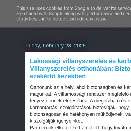
This site uses cookies from Google to deliver its servic
are shared with Google along with performance and secu
Weboldal készítés á
statistics, and to detect and address abuse.
Friday, February 28, 2025
Lakossági villanyszerelés és karb
Villanyszerelés otthonában: Bizt
szakértő kezekben
Otthonunk az a hely, ahol biztonságban és k
magunkat. A villamossági rendszer megfelelő
tényező ennek eléréséhez. A megbízható és sz
karbantartási szolgáltatások biztosítják, hog
biztonságosan és hatékonyan működjenek, val
kiszolgálják igényeinket.
Partnerünk elkötelezett amellett, hogy kiváló