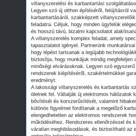
villanyszerelési és karbantartási szolgáltatás
Legyen szó új otthon építéséről, felújításról
karbantartásáról, szakképzett villanyszerelői
feladatra. Céljuk, hogy minden ügyfelük eléged
és hosszú távú, bizalmi kapcsolatot alakítsana
A villanyszerelés komplex feladat, amely spec
tapasztalatot igényel. Partnerünk munkatársa
hogy lépést tartsanak a legújabb technológiá
biztosítja, hogy munkájuk mindig megfeleljen
minőségi elvárásoknak. Legyen szó egyszerű j
rendszerek kiépítéséről, szakértelmükkel gara
eredményt.
A lakossági villanyszerelés és karbantartás sz
ölelnek fel. Vállalják új elektromos hálózatok
bővítését és korszerűsítését, valamint hibaker
különös figyelmet fordítanak a megelőző karb
elengedhetetlen az elektromos rendszerek ho
működéséhez. Rendszeres ellenőrzéssel és k
váratlan meghibásodások, és biztosítható az