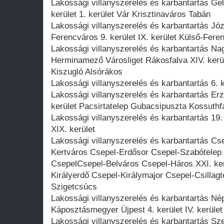
Lakossági villanyszerelés és karbantartás Gel
kerület 1. kerület Vár Krisztinaváros Tabán
Lakossági villanyszerelés és karbantartás Józs
Ferencváros 9. kerület IX. kerület Külső-Fe
Lakossági villanyszerelés és karbantartás N
Herminamező Városliget Rákosfalva XIV. kerül
Kiszugló Alsórákos
Lakossági villanyszerelés és karbantartás 6. k
Lakossági villanyszerelés és karbantartás Erz
kerület Pacsirtatelep Gubacsipuszta Kossuth
Lakossági villanyszerelés és karbantartás 19.
XIX. kerület
Lakossági villanyszerelés és karbantartás Cse
Kertváros Csepel-Erdősor Csepel-Szabótele
CsepelCsepel-Belváros Csepel-Háros XXI. ker
Királyerdő Csepel-Királymajor Csepel-Csillagt
Szigetcsúcs
Lakossági villanyszerelés és karbantartás Nép
Káposztásmegyer Újpest 4. kerület IV. kerül
Lakossági villanyszerelés és karbantartás Sz