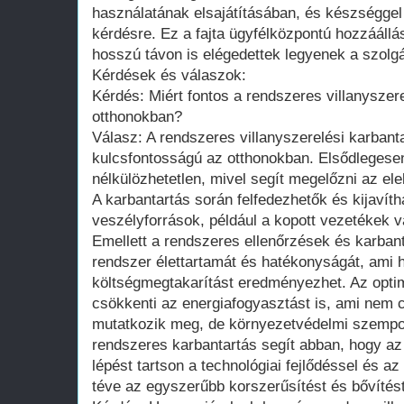
használatának elsajátításában, és készséggel
kérdésre. Ez a fajta ügyfélközpontú hozzáállás
hosszú távon is elégedettek legyenek a szolgá
Kérdések és válaszok:
Kérdés: Miért fontos a rendszeres villanyszer
otthonokban?
Válasz: A rendszeres villanyszerelési karbant
kulcsfontosságú az otthonokban. Elsődlegesen
nélkülözhetetlen, mivel segít megelőzni az el
A karbantartás során felfedezhetők és kijavíth
veszélyforrások, például a kopott vezetékek 
Emellett a rendszeres ellenőrzések és karban
rendszer élettartamát és hatékonyságát, ami 
költségmegtakarítást eredményezhet. Az opti
csökkenti az energiafogyasztást is, ami nem 
mutatkozik meg, de környezetvédelmi szempon
rendszeres karbantartás segít abban, hogy az
lépést tartson a technológiai fejlődéssel és az
téve az egyszerűbb korszerűsítést és bővítést