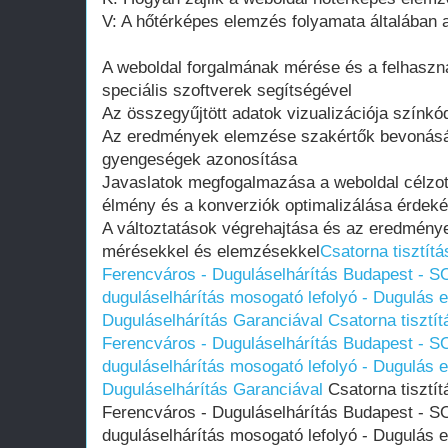
V: A hőtérképes elemzés folyamata általában a
A weboldal forgalmának mérése és a felhaszná
speciális szoftverek segítségével
Az összegyűjtött adatok vizualizációja színkó
Az eredmények elemzése szakértők bevonásá
gyengeségek azonosítása
Javaslatok megfogalmazása a weboldal célzott 
élmény és a konverziók optimalizálása érdek
A változtatások végrehajtása és az eredmény
mérésekkel és elemzésekkel
Csatorna tisztítá
Ferencváros - Duguláselhárítás Budapest - SO
duguláselhárítás mosogató lefolyó - Dugulás el
Duguláselhárítás Garanciával
Csatorna tisztít
Ferencváros - Duguláselhárítás Budapest - SO
duguláselhárítás mosogató lefolyó - Dugulás el
Duguláselhárítás Garanciával
Csatorna tisztít
Ferencváros - Duguláselhárítás Budapest - SO
duguláselhárítás mosogató lefolyó - Dugulás el