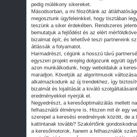
pedig múlékony sikereket.
Másodsorban, a mi filozófiánk az átláthatóság
megosztunk ügyfeleinkkel, hogy tisztában leg
teszünk a siker érdekében. Rendszeres jelen
bemutatjuk a fejlődést és az elért mérföldköv
bizalmat épít, és lehetővé teszi partnereink 
átlássák a folyamatot.
Harmadrészt, cégünk a hosszú távú partners
egyszeri projekt erejéig dolgozunk együtt ügy
azon munkálkodunk, hogy weboldaluk a keres
maradjon. Követjük az algoritmusok változásai
alkalmazkodunk az új trendekhez, így biztosítv
bizalmát és lojalitását a kiváló szolgáltatásai
eredményekkel nyerjük el.
Negyedrészt, a keresőoptimalizálás mellett na
felhasználói élményre is. Hiszen mit ér egy we
szerepel a keresési eredmények között, de a 
kattintanak tovább? Szakértőink gondoskodnak
a keresőmotorok, hanem a felhasználók szám