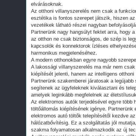
elvárásoknak.
Az otthoni villanyszerelés nem csak a funkcio
esztétika is fontos szerepet játszik, hiszen 
vezetékek látható részei nagyban befolyásoljá
Partnerünk nagy hangsúlyt fektet arra, hogy a
az otthon ne csak biztonságos, de szép is legy
kapcsolók és konnektorok ízléses elhelyezése
harmonikus megjelenéséhez.
A modern otthonokban egyre nagyobb szerepe
A lakossági villanyszerelés ma már nem csa
kiépítését jelenti, hanem az intelligens otthoni
Partnerünk szakemberei járatosak a legújabb
segítenek az ügyfeleknek kiválasztani és tele
amelyek leginkább megfelelnek az életstílusu
Az elektromos autók terjedésével egyre több h
töltőállomás kiépítésének igénye. Partnerünk e
elektromos autó töltők telepítésétől kezdve 
hálózatbővítésig. Ez a szolgáltatás jól mutatja
szakma folyamatosan alkalmazkodik az új tec