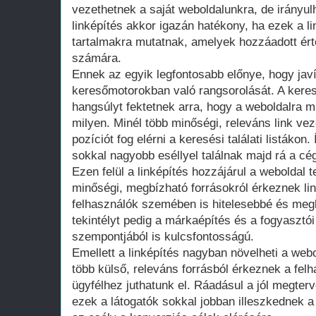
vezethetnek a saját weboldalunkra, de irányulh
linképítés akkor igazán hatékony, ha ezek a l
tartalmakra mutatnak, amelyek hozzáadott ért
számára.
Ennek az egyik legfontosabb előnye, hogy javí
keresőmotorokban való rangsorolását. A kere
hangsúlyt fektetnek arra, hogy a weboldalra 
milyen. Minél több minőségi, releváns link ve
pozíciót fog elérni a keresési találati listákon.
sokkal nagyobb eséllyel találnak majd rá a cé
Ezen felül a linképítés hozzájárul a weboldal 
minőségi, megbízható forrásokról érkeznek li
felhasználók szemében is hitelesebbé és megb
tekintélyt pedig a márkaépítés és a fogyasztó
szempontjából is kulcsfontosságú.
Emellett a linképítés nagyban növelheti a webol
több külső, releváns forrásból érkeznek a felh
ügyfélhez juthatunk el. Ráadásul a jól megterve
ezek a látogatók sokkal jobban illeszkednek 