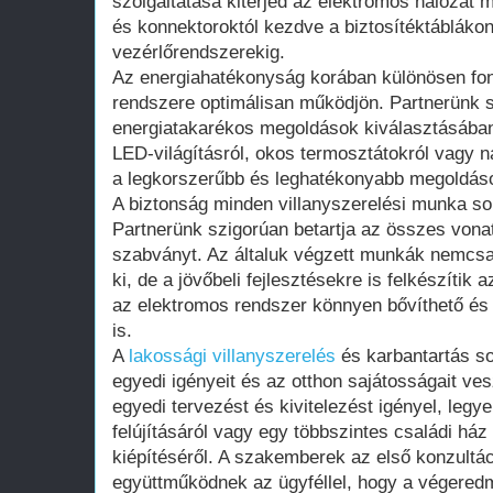
szolgáltatása kiterjed az elektromos hálózat 
és konnektoroktól kezdve a biztosítéktábláko
vezérlőrendszerekig.
Az energiahatékonyság korában különösen fon
rendszere optimálisan működjön. Partnerünk 
energiatakarékos megoldások kiválasztásában
LED-világításról, okos termosztátokról vagy 
a legkorszerűbb és leghatékonyabb megoldások
A biztonság minden villanyszerelési munka s
Partnerünk szigorúan betartja az összes vonat
szabványt. Az általuk végzett munkák nemcsak 
ki, de a jövőbeli fejlesztésekre is felkészítik a
az elektromos rendszer könnyen bővíthető és 
is.
A
lakossági villanyszerelés
és karbantartás so
egyedi igényeit és az otthon sajátosságait ves
egyedi tervezést és kivitelezést igényel, legy
felújításáról vagy egy többszintes családi há
kiépítéséről. A szakemberek az első konzultá
együttműködnek az ügyféllel, hogy a végered