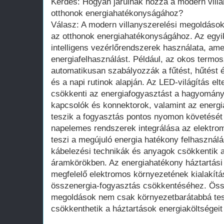
Kérdés: Hogyan járulnak hozzá a modern vill
otthonok energiahatékonyságához?
Válasz: A modern villanyszerelési megoldás
az otthonok energiahatékonyságához. Az egyi
intelligens vezérlőrendszerek használata, ame
energiafelhasználást. Például, az okos termos
automatikusan szabályozzák a fűtést, hűtést és
és a napi rutinok alapján. Az LED-világítás elt
csökkenti az energiafogyasztást a hagyomány
kapcsolók és konnektorok, valamint az energi
teszik a fogyasztás pontos nyomon követését 
napelemes rendszerek integrálása az elektrom
teszi a megújuló energia hatékony felhasználá
kábelezési technikák és anyagok csökkentik 
áramkörökben. Az energiahatékony háztartási
megfelelő elektromos környezetének kialakítá
összenergia-fogyasztás csökkentéséhez. Ös
megoldások nem csak környezetbarátabbá tesz
csökkenthetik a háztartások energiaköltségeit 