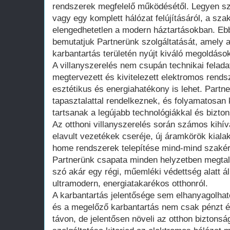
rendszerek megfelelő működésétől. Legyen sz
vagy egy komplett hálózat felújításáról, a sza
elengedhetetlen a modern háztartásokban. Eb
bemutatjuk Partnerünk szolgáltatását, amely a
karbantartás területén nyújt kiváló megoldások
A villanyszerelés nem csupán technikai felada
megtervezett és kivitelezett elektromos rend
esztétikus és energiahatékony is lehet. Part
tapasztalattal rendelkeznek, és folyamatosan
tartsanak a legújabb technológiákkal és bizton
Az otthoni villanyszerelés során számos kihí
elavult vezetékek cseréje, új áramkörök kiala
home rendszerek telepítése mind-mind szakért
Partnerünk csapata minden helyzetben megtalá
szó akár egy régi, műemléki védettség alatt ál
ultramodern, energiatakarékos otthonról.
A karbantartás jelentősége sem elhanyagolhat
és a megelőző karbantartás nem csak pénzt é
távon, de jelentősen növeli az otthon biztonsá