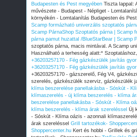
Budapesten és Pest megyében
Tiszta lappal: 
művészete - Budapest - Népliget - Lomtalanít
környékén - Lomtalanítás Budapesten és Pe
Scamp formázható univerzális szoptatós párna
Scamp PárnaShop
Szoptatós párna | Scamp f
párna pamut huzattal /BlueStarBear | Scamp
szoptatós párna, macis mintával. A Scamp uni
Használható a terhesség alatt:* Szoptatásho
+36203257170 - Fég gázkészülék javítás gyo
+36203257170 - Fég gázkészülék javítás gyo
+36203257170 - gázszerelő, Fég V4, gázkészü
szerelés, gázkészülék szerviz, gázkészülék ja
klíma beszerelése panellakásba - Sóskút - Klí
klímaszerelés - új klíma beszerelés - klíma á
beszerelése panellakásba - Sóskút - Klíma oáz
klíma beszerelés - klíma árak szereléssel
Új 
- Sóskút - Klíma oázis - azonnali klímaszerelé
árak szereléssel
Grill tartozékok- Shoppercen
Shoppercenter.hu
Kert és hobbi - Grillek és gri