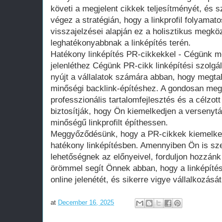
követi a megjelent cikkek teljesítményét, és
végez a stratégián, hogy a linkprofil folyamat
visszajelzései alapján ez a holisztikus megköz
leghatékonyabbnak a linképítés terén.
Hatékony linképítés PR-cikkekkel - Cégünk me
jelenléthez Cégünk PR-cikk linképítési szolg
nyújt a vállalatok számára abban, hogy megtal
minőségi backlink-építéshez. A gondosan megt
professzionális tartalomfejlesztés és a célzot
biztosítják, hogy Ön kiemelkedjen a versenytá
minőségű linkprofilt építhessen.
Meggyőződésünk, hogy a PR-cikkek kiemelked
hatékony linképítésben. Amennyiben Ön is sze
lehetőségnek az előnyeivel, forduljon hozzán
örömmel segít Önnek abban, hogy a linképíté
online jelenétét, és sikerre vigye vállalkozását
at
December 16, 2025