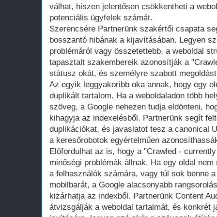
válhat, hiszen jelentősen csökkentheti a webol
potenciális ügyfelek számát.
Szerencsére Partnerünk szakértői csapata seg
bosszantó hibának a kijavításában. Legyen sz
problémáról vagy összetettebb, a weboldal str
tapasztalt szakembereik azonosítják a "Crawle
státusz okát, és személyre szabott megoldást
Az egyik leggyakoribb oka annak, hogy egy ol
duplikált tartalom. Ha a weboldaladon több he
szöveg, a Google nehezen tudja eldönteni, hog
kihagyja az indexelésből. Partnerünk segít fel
duplikációkat, és javaslatot tesz a canonical 
a keresőrobotok egyértelműen azonosíthassák 
Előfordulhat az is, hogy a "Crawled - currentl
minőségi problémák állnak. Ha egy oldal nem n
a felhasználók számára, vagy túl sok benne a 
mobilbarát, a Google alacsonyabb rangsorolást
kizárhatja az indexből. Partnerünk Content Au
átvizsgálják a weboldal tartalmát, és konkrét