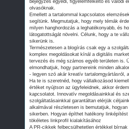
bejegyzés egyedi, figyelemfelkeltő és valódi é
olvasóknak.
Emellett a tartalommal kapcsolatos elemzések
segítünk. Megmutatjuk, hogy mely témák érde
milyen hanghordozás a leghatékonyabb, és ho
látogatottságát növelni. Célunk, hogy a te vál
sikerünk is.
Természetesen a blogírás csak egy a szolgált
komplex megoldásokat kínál a digitális marketi
tervezés és még számos egyéb területen is. Ü
elmondhatjuk, hogy partnereink minden alkal
- legyen szó akár kreatív tartalomgyártásról, a
Ha te is szeretnéd, hogy vállalkozásod kiemelk
értéket nyújtson az ügyfeleidnek, akkor érde
kapcsolatot. Innovatív megoldásainkkal és sz
szolgáltatásainkkal garantáltan elérjük céljai
alkalmával részletesen is bemutatjuk, hogyan
sikerben.
Hogyan építhet hatékony linképítést
tökéletes linkprofil kialakításához
A PR-cikkek felbecsülhetetlen értékkel bírnak