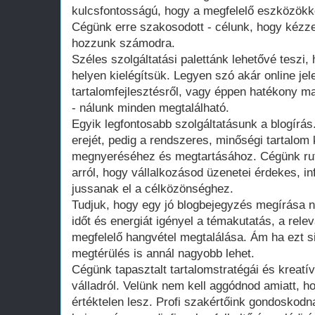
kulcsfontosságú, hogy a megfelelő eszközökk
Cégünk erre szakosodott - célunk, hogy kézz
hozzunk számodra.
Széles szolgáltatási palettánk lehetővé teszi
helyen kielégítsük. Legyen szó akár online jele
tartalomfejlesztésről, vagy éppen hatékony 
- nálunk minden megtalálható.
Egyik legfontosabb szolgáltatásunk a blogírá
erejét, pedig a rendszeres, minőségi tartalom
megnyeréséhez és megtartásához. Cégünk rut
arról, hogy vállalkozásod üzenetei érdekes, 
jussanak el a célközönséghez.
Tudjuk, hogy egy jó blogbejegyzés megírása 
időt és energiát igényel a témakutatás, a rele
megfelelő hangvétel megtalálása. Ám ha ezt s
megtérülés is annál nagyobb lehet.
Cégünk tapasztalt tartalomstratégái és kreatív
válladról. Velünk nem kell aggódnod amiatt, 
értéktelen lesz. Profi szakértőink gondoskod