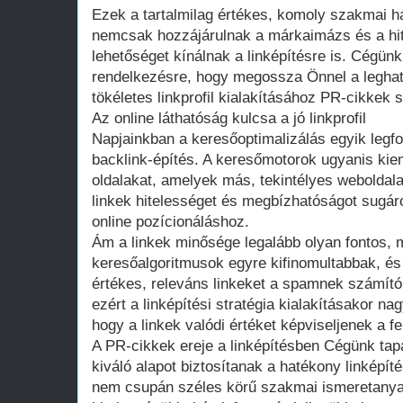
Ezek a tartalmilag értékes, komoly szakmai há
nemcsak hozzájárulnak a márkaimázs és a hit
lehetőséget kínálnak a linképítésre is. Cégünk
rendelkezésre, hogy megossza Önnel a leghat
tökéletes linkprofil kialakításához PR-cikkek 
Az online láthatóság kulcsa a jó linkprofil
Napjainkban a keresőoptimalizálás egyik legf
backlink-építés. A keresőmotorok ugyanis kiem
oldalakat, amelyek más, tekintélyes weboldala
linkek hitelességet és megbízhatóságot sugár
online pozícionáláshoz.
Ám a linkek minősége legalább olyan fontos, 
keresőalgoritmusok egyre kifinomultabbak, é
értékes, releváns linkeket a spamnek számító, 
ezért a linképítési stratégia kialakításakor nag
hogy a linkek valódi értéket képviseljenek a 
A PR-cikkek ereje a linképítésben Cégünk tap
kiváló alapot biztosítanak a hatékony linképí
nem csupán széles körű szakmai ismeretanya