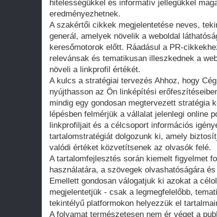
hitelességükkel és informatív jellegükkel ma
eredményezhetnek.
A szakértői cikkek megjelentetése neves, teki
generál, amelyek növelik a weboldal láthatóság
keresőmotorok előtt. Ráadásul a PR-cikkekhe
relevánsak és tematikusan illeszkednek a web
növeli a linkprofil értékét.
A kulcs a stratégiai tervezés Ahhoz, hogy Cég
nyújthasson az Ön linképítési erőfeszítéseib
mindig egy gondosan megtervezett stratégia k
lépésben felmérjük a vállalat jelenlegi online 
linkprofiljait és a célcsoport információs igén
tartalomstratégiát dolgozunk ki, amely biztos
valódi értéket közvetítsenek az olvasók felé.
A tartalomfejlesztés során kiemelt figyelmet f
használatára, a szövegek olvashatóságára és 
Emellett gondosan válogatjuk ki azokat a célo
megjelentetjük - csak a legmegfelelőbb, tema
tekintélyű platformokon helyezzük el tartalmai
A folyamat természetesen nem ér véget a pub