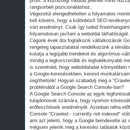
profil, a közösségi médiás jelenlét mind hozzá
rangsorbeli pozicionáláshoz.
Végezetül elengedhetetlen a folyamatos monit
kell követni, hogy a különböző SEO-tevéken
várt eredményt. Csak így tudod finomhangolni, 
folyamatosan javítani a weboldal láthatóságát.
Cégünk évek óta foglalkozik vállalkozások Go
rengeteg tapasztalattal rendelkezünk a témáb
kutatja a legújabb trendeket és algoritmus-vá
mindig a legkorszerűbb és leghatékonyabb meg
is szeretnéd, hogy weboldaladat könnyebben m
a Google-keresésekben, keresd munkatársain
segíthetünk!
Hogyan szabadulj meg a "Crawled 
problémától a Google Search Console-ban?
A Google Search Console az egyik legfontosa
tulajdonosok számára, hogy nyomon kövessék 
erőfeszítéseik eredményét. Azonban néha előf
Console "Crawled - currently not indexed" stát
ami azt jelenti, hogy a Google beindexelte az 
mégsem jelenik meg a keresési találatok közöt