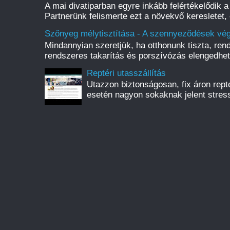
A mai divatiparban egyre inkább felértékelődik a 
Partnerünk felismerte ezt a növekvő keresletet, 
Szőnyeg mélytisztítása - A szennyeződések vég
Mindannyian szeretjük, ha otthonunk tiszta, rend
rendszeres takarítás és porszívózás elengedhete
Reptéri utasszállítás
Utazzon biztonságosan, fix áron reptér
esetén nagyon sokaknak jelent stress