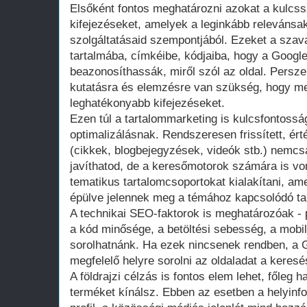
Elsőként fontos meghatározni azokat a kulcs
kifejezéseket, amelyek a leginkább relevánsa
szolgáltatásaid szempontjából. Ezeket a szava
tartalmába, címkéibe, kódjaiba, hogy a Googl
beazonosíthassák, miről szól az oldal. Persz
kutatásra és elemzésre van szükség, hogy meg
leghatékonyabb kifejezéseket.
Ezen túl a tartalommarketing is kulcsfontoss
optimalizálásnak. Rendszeresen frissített, ér
(cikkek, blogbejegyzések, videók stb.) nemcs
javíthatod, de a keresőmotorok számára is vo
tematikus tartalomcsoportokat kialakítani, a
épülve jelennek meg a témához kapcsolódó ta
A technikai SEO-faktorok is meghatározóak - 
a kód minősége, a betöltési sebesség, a mobil
sorolhatnánk. Ha ezek nincsenek rendben, a 
megfelelő helyre sorolni az oldaladat a keresés
A földrajzi célzás is fontos elem lehet, főleg h
terméket kínálsz. Ebben az esetben a helyin