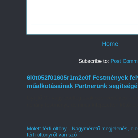
Home
Subscribe to:
Post Comme
6l0t052f01605r1m2c0f Festmények felv
műalkotásainak Partnerünk segítségé
Gyűjtő Ön vagy esetleg csak szenvedélyes műv
néhány festményt, de nincs kifejezetten kötődé
Molett férfi öltöny - Nagyméretű megjelenés, ele
férfi öltönyről van szó