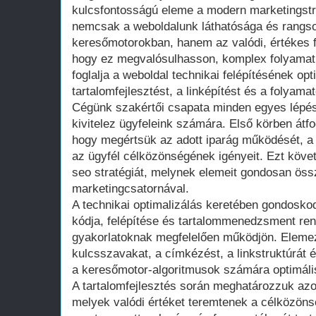
kulcsfontosságú eleme a modern marketingstr
nemcsak a weboldalunk láthatósága és rangso
keresőmotorokban, hanem az valódi, értékes f
hogy ez megvalósulhasson, komplex folyama
foglalja a weboldal technikai felépítésének opt
tartalomfejlesztést, a linképítést és a folyama
Cégünk szakértői csapata minden egyes lépé
kivitelez ügyfeleink számára. Első körben át
hogy megértsük az adott iparág működését, a 
az ügyfél célközönségének igényeit. Ezt köve
seo stratégiát, melynek elemeit gondosan öss
marketingcsatornával.
A technikai optimalizálás keretében gondosko
kódja, felépítése és tartalommenedzsment ren
gyakorlatoknak megfelelően működjön. Eleme
kulcsszavakat, a címkézést, a linkstruktúrát é
a keresőmotor-algoritmusok számára optimális 
A tartalomfejlesztés során meghatározzuk azo
melyek valódi értéket teremtenek a célközö