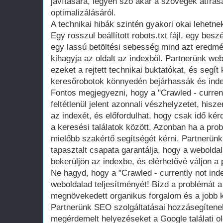
javítására, legyen szó akár a szövegek átírás
optimalizálásáról.
A technikai hibák szintén gyakori okai lehetn
Egy rosszul beállított robots.txt fájl, egy be
egy lassú betöltési sebesség mind azt eredm
kihagyja az oldalt az indexből. Partnerünk webo
ezeket a rejtett technikai buktatókat, és segít 
keresőrobotok könnyedén bejárhassák és inde
Fontos megjegyezni, hogy a "Crawled - curren
feltétlenül jelent azonnali vészhelyzetet, hisz
az indexét, és előfordulhat, hogy csak idő kér
a keresési találatok között. Azonban ha a pro
mielőbb szakértő segítségét kérni. Partnerünk
tapasztalt csapata garantálja, hogy a webolda
bekerüljön az indexbe, és elérhetővé váljon a
Ne hagyd, hogy a "Crawled - currently not in
weboldalad teljesítményét! Bízd a problémát a
megnövekedett organikus forgalom és a jobb k
Partnerünk SEO szolgáltatásai hozzásegítenek
megérdemelt helyezéseket a Google találati ol