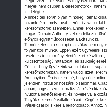
megtervezett, releváns és fogyasztóbarát tarta
melyek nem csupán a keresőmotorok, hanem a
is kielégítik.
A linképítés során olyan minőségi, tematikusan 
hozunk létre, mely tovább erősíti a weboldal hi
keresőmotorok szemében. Ennek érdekében ka
magas Domain Authority-vel rendelkező külső
előnyös együttműködéseket alakítsunk ki.
Természetesen a seo optimalizálás nem egy e
folyamatos munka. Éppen ezért ügyfeleink sz
részletes teljesítményjelentéseket készítünk
kulcsfontosságú mutatókat, és szükség esetén
Célunk, hogy ügyfeleink weboldala ne csupán j
keresőmotorokban, hanem valódi üzleti eredmé
Amennyiben Ön is szeretné, hogy cége online 
jelentsen, forduljon hozzánk bizalommal. Cs
abban, hogy a seo optimalizálás révén kiaknáz
nyújtotta lehetőségeket, és növelje vállalkozá
Tegyük sikeressé vállalkozásod - Cégünk kre
Vállalkozásod sikere a legfontosabb. Ahhoz, h