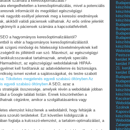
áltatók számára a keresőoptimalizálás?
Budapest
ra elengedhetetlen a keresőoptimalizálás, mivel a potenciális
készítés
 keresnek információt és megoldást egészségügyi
készítés
készíté
elyek nagyobb eséllyel jelennek meg a keresési eredmények
készítés
ak, akikből valódi páciensek válhatnak. Az erős online jelenlét
Budapes
egkönnyíti a páciensek számára a kapcsolatfelvételt.
Budapest
Budapest
 SEO a hagyományos keresőoptimalizálástól?
Budapest
készítés
ból is eltér a hagyományos keresőoptimalizálástól.
készítés
ak szigorú minőségi és hitelességi követelményeknek kell
Weboldal
zségéről és jóllétéről van szó. Másrészt, az egészségügyi
Pestszen
farokkulcsszavakat tartalmaznak, amelyek speciális
kerület 
k. Harmadrészt, az egészségügyi weboldalaknak HIPAA-
kerület 
21. kerü
figyelmet kell fordítaniuk az adatvédelemre és biztonságra.
kerület 
ökség ismeri ezeket a sajátosságokat, és testre szabott
Budapest
ka: Tökéletes megjelenés egyedi szabású öltönyben
Az
Budapes
és egyedi szabású öltönyben
A SEO, azaz a
készíté
és stratégiák összessége, amelyek révén a weboldalak jobban
készíté
készíté
dául a Google találati listáin. Ennek köszönhetően a
Kecske
álhatnak cégünkre, amikor a szolgáltatásainkra vagy
Webolda
Szolnok
etes elemzést készítenek a weboldalról, hogy feltárják a
Kaposvá
lásra szoruló területeket. Ezt követően kidolgozzák a
készíté
Webolda
an foglalja a kulcsszó-elemzést, a tartalom-optimalizálást, a
Zalaege
készíté