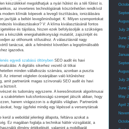
n készülékkel megoldhatjuk a nyári hűtést és a téli fűtést is.
Octob
karékos, az inverteres technológiának köszönhetően rendkívül
Septe
 modern klímák képesek a levegő tisztítására, ionizálására
sen javítják a beltéri levegőminőséget. K: Milyen szempontokat
Augus
ndezés kiválasztásakor? V: A klíma kiválasztásánál fontos
igetelése és tájolása, hiszen ezek befolyásolják a szükséges
July 
ni a készülék energiahatékonysági mutatóit, zajszintjét és
June 
zkedjen az otthonunk stílusához. A választásnál nagy
kértő tanácsai, akik a felmérést követően a legoptimálisabb
May 2
nkhez igazodva.
Janua
lenés egyedi szabású öltönyben
SEO audit és havi
Septe
alizálás: A digitális sikerhez vezető út titkai
gedhetetlen minden vállalkozás számára, azonban a puszta
Augus
ő. Az internet végtelen óceánjában való kitűnéshez
July 
ég, amit partnerünk magas színvonalú SEO audit és havi
a biztosít.
June 
űvészet és tudomány egyszerre. A keresőmotorok algoritmusai
May 2
y a szakértelem kulcsfontosságú szerepet játszik abban, hogy
zzen, hanem virágozzon is a digitális világban. Partnerünk
April 
zásokat, hogy ügyfelei mindig egy lépéssel a versenytársak
Novem
kerül a weboldal jelenlegi állapota, feltárva azokat a
Octob
ség. Ez magában foglalja a technikai háttér vizsgálatát, a
használói élmény értékelését, valamint a mobilbarát