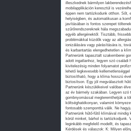
illeszkednek bármilyen lakberendezéshe
mobilapplikáción keresztül is vezérelhe
éppen nem tartózkodunk otthon. Sőt, 
helyiségben, és automatikusan a komfo
javításában is fontos szerepet töltenek
szűrőrendszereknek hála megszabadulha
egyéb allergénektől. Tisztább, frisseb
problémákkal küzdők vagy az allergi
ionizálására vagy párásítására is, tov
és karbantartás elengedhetetlen a k
Partnerünk tapasztalt szakemberei gon
adott ingatlanhoz, legyen szó családi h
kivitelezésig minden folyamatot profi
lehető legkevesebb kellemetlenséggel 
biztosítható, hogy a klíma hosszú éve
biztosítson. Egy jól megválasztott hű
Partnerünk készülékeivel valóban élve
az év bármely szakában. Legyen szó ti
gombnyomással megteremthetjük a töké
költséghatékonyan, valamint környeze
fontosabb szemponttá válik. Ne hagyju
Partnerünk hűtő-fűtő klímáival mindig
körül minket, bárhol is tartózkodjunk
leginkább megfelelő modellt, és tapas
Kérdések és válaszok: K: Milyen előny