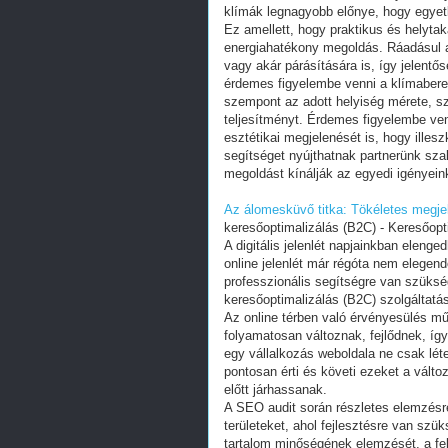
klímák legnagyobb előnye, hogy egyetle
Ez amellett, hogy praktikus és helyta
energiahatékony megoldás. Ráadásul a
vagy akár párásítására is, így jelentő
érdemes figyelembe venni a klímabere
szempont az adott helyiség mérete, sz
teljesítményt. Érdemes figyelembe ven
esztétikai megjelenését is, hogy illes
segítséget nyújthatnak partnerünk sza
megoldást kínálják az egyedi igényei
Az álomesküvő titka: Tökéletes megje
keresőoptimalizálás (B2C) - Keresőoptim
A digitális jelenlét napjainkban elen
online jelenlét már régóta nem elegend
professzionális segítségre van szüks
keresőoptimalizálás (B2C) szolgáltatás
Az online térben való érvényesülés m
folyamatosan változnak, fejlődnek, íg
egy vállalkozás weboldala ne csak léte
pontosan érti és követi ezeket a válto
előtt járhassanak.
A SEO audit során részletes elemzésre 
területeket, ahol fejlesztésre van szük
tartalom minőségének elemzését, a fel