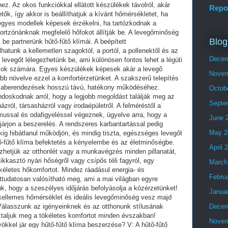
z. Az okos funkciókkal ellátott készülékek távolról, akár
Repo
tők, így akkor is beállíthatjuk a kívánt hőmérsékletet, ha
egyes modellek képesek érzékelni, ha tartózkodnak a
rtzónánknak megfelelő hőfokot állítják be. A levegőminőség
Blog
 be partnerünk hűtő-fűtő klímái. A beépített
tunk a kellemetlen szagoktól, a portól, a pollenektől és az
Decem
b levegőt lélegezhetünk be, ami különösen fontos lehet a légúti
ások számára. Egyes készülékek képesek akár a levegő
Novem
ább növelve ezzel a komfortérzetünket. A szakszerű telepítés
límaberendezések hosszú távú, hatékony működéséhez.
Octob
doskodnak arról, hogy a legjobb megoldást találják meg az
Septe
ázról, társasházról vagy irodaépületről. A felméréstől a
zmussal és odafigyeléssel végeznek, ügyelve arra, hogy a
June 
járjon a beszerelés. A rendszeres karbantartással pedig
May 2
kig hibátlanul működjön, és mindig tiszta, egészséges levegőt
tő-fűtő klíma befektetés a kényelembe és az életminőségbe.
April 
zhetjük az otthonlét vagy a munkavégzés minden pillanatát,
kkasztó nyári hőségről vagy csípős téli fagyról, egy
March
letes hőkomfortot. Mindez ráadásul energia- és
Febru
ttudatosan valósítható meg, ami a mai világban egyre
k, hogy a szeszélyes időjárás befolyásolja a közérzetünket!
Janua
 kellemes hőmérséklet és ideális levegőminőség vesz majd
. Válasszunk az igényeinknek és az otthonunk stílusának
Decem
ztaljuk meg a tökéletes komfortot minden évszakban!
Novem
ökkel jár egy hűtő-fűtő klíma beszerzése? V: A hűtő-fűtő