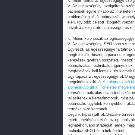
K: Miért fontos az egészségügyi szolg
V: Az egészségügyi szolgáltatók számá
páciensek egyre inkább az interneten
problémáikra. A jól optimalizált webh
élén, így több célzott látogatót vonzan
növeli a szolgáltató hitelességét és m
K: Miben különbözik az egészségügyi
V: Az egészségügyi SEO több szempont
Egyrészt, az egészségügyi tartalmakn
megfelelniük, hiszen a páciensek egés
keresések gyakran összetett, hosszú 
optimalizálási technikákat igényelne
megfelelőnek kell lenniük, és kiemelt 
Egy tapasztalt egészségügyi SEO ügyn
megoldásokat kínál.
Az álomesküvő tit
álomesküvő titka: Tökéletes megjelen
keresőoptimalizálás olyan technikák 
teljesítenek a keresőmotorok, mint pél
potenciális ügyfelek könnyebben rátal
termékeinkre keresnek.
Cégünk tapasztalt SEO-szakértői részl
rejtett lehetőségeket és az optimalizá
leghatékonyabb stratégiát, amely magáb
technikai SEO-t és a link-építést.