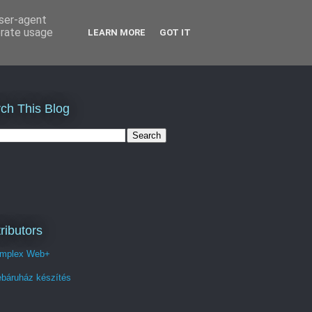
user-agent
erate usage
LEARN MORE
GOT IT
ch This Blog
ributors
mplex Web+
báruház készítés