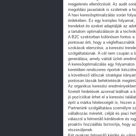
megjelenés ellenőrzését. Az audit sor
megoldási javaslatok is születnek a h
A havi keresőoptimalizálás során foly
érdekében. Ez egy komplex folyamat, 
trendeket és ezeket adaptálják az ado
a tartalom optimalizáláson át a technik
A B2C szektorban különösen fontos a 
pontosan érti, hogy a végfelhasználók 
szokások elemzése, a keresési trende
szolgáltatásnak. A cél nem csupán a 
generálása, amely valódi üzleti ered
A keresőoptimalizálás egy folyamatos 
keretében rendszeres riportok készül
a következő időszak stratégiai iránya
pontosan lássák befektetésük megtérü
Az organikus keresési eredményekben 
fizetett hirdetések azonnal leállnak a
jó pozíciókat érhet el a keresési tal
építi a márka hitelességét is, hiszen 
Partnerünk szolgáltatása személyre sz
vállalkozás méretét, célját és piaci h
válaszol a felmerülő kérdésekre és r
proaktív hozzáállás biztosítja, hogy 
részesüljenek.
Két gyakran felmerülő kérdés és válas