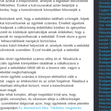
ük azokat a kifejezéseket, amelyek a legjobban illeszkednek
Dunaújv
félköréhez. Ezeket a kulcsszavakat aztán beépítjük a
Webolda
alomba, hogy a keresőmotorok könnyebben felismerjék a
Cegléd
készíté
Szigets
doskodunk arról, hogy a weboldalon található szövegek, képek
Webolda
ókat közvetítsenek az ügyfelek számára. Emellett ügyelünk
Vác
Web
eszkedjenek a célközönség érdeklődési köréhez és igényeihez.
Mosonm
zetét és kódolását optimalizáljuk annak érdekében, hogy a
Webolda
készíté
ssák és rangsorolhassák a weboldalt. Ennek része a gyors
kerület 
a felhasználóbarát navigáció biztosítása.
kerület
leváns külső linkeket helyezünk el, amelyek növelik a weboldal
kerület
esőmotorok szemében. Ezzel tovább javítjuk a weboldal
Budapest
Budapest
Budapest
álás révén ügyfeleinket számos előny éri el. Növekszik a
Budapest
ciális ügyfelek könnyebben rátalálnak a vállalkozásra a
készítés
avul a weboldalon töltött idő és a bounce rate, vagyis a
készítés
weboldal megbízhatóságát.
készíté
révén ügyfelei számára is könnyen elérhetővé válik a
készítés
Budapes
tát, vagyis az értékesítést és az üzleti forgalmat. Ráadásul a
Budapest
tartható előnyöket biztosít, mivel a keresőmotorok
Budapest
asan reagál.
Budapest
álás tehát komplex, átfogó megoldást kínál arra, hogy
készítés
gitális versenyben, és sikeresen elérje a célközönséget.
készítés
Weboldal
v szemlélettel dolgoznak azon, hogy ügyfeleink online jelenléte
Pestszen
s gyarapodjon.
Az álomesküvő titka: Tökéletes megjelenés
kerület 