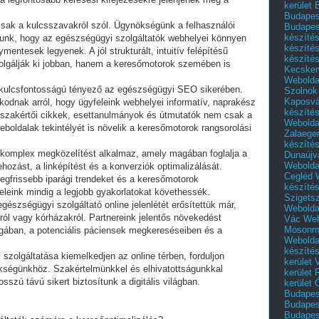
kerület 
Budapest
k a kulcsszavakról szól. Ügynökségünk a felhasználói
Budapes
készíté
élunk, hogy az egészségügyi szolgáltatók webhelyei könnyen
készíté
entesek legyenek. A jól strukturált, intuitív felépítésű
készíté
olgálják ki jobban, hanem a keresőmotorok szemében is
Kecske
Webolda
n kulcsfontosságú tényező az egészségügyi SEO sikerében.
Szolnok
Kaposvá
kodnak arról, hogy ügyfeleink webhelyei informatív, naprakész
készíté
A szakértői cikkek, esettanulmányok és útmutatók nem csak a
Webolda
eboldalak tekintélyét is növelik a keresőmotorok rangsorolási
Zalaege
készíté
omplex megközelítést alkalmaz, amely magában foglalja a
Dunaújv
Webolda
rehozást, a linképítést és a konverziók optimalizálását.
Cegléd
egfrissebb iparági trendeket és a keresőmotorok
készíté
feleink mindig a legjobb gyakorlatokat követhessék.
Szigets
szségügyi szolgáltató online jelenlétét erősítettük már,
Webolda
król vagy kórházakról. Partnereink jelentős növekedést
Vác
Web
Mosonm
ágában, a potenciális páciensek megkereséseiben és a
Webolda
készíté
szolgáltatása kiemelkedjen az online térben, forduljon
kerület 
égünkhöz. Szakértelmünkkel és elhivatottságunkkal
kerület
osszú távú sikert biztosítunk a digitális világban.
kerület
Budapest
Budapest
Budapest