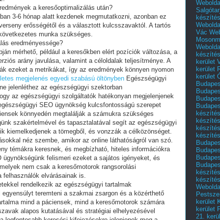
Webolda
 eredmények a keresőoptimalizálás után?
Salgótar
lában 3-6 hónap alatt kezdenek megmutatkozni, azonban ez
készíté
Webolda
 verseny erősségétől és a választott kulcsszavaktól. A tartós
Vác
Web
 következetes munka szükséges.
Mosonm
álás eredményessége?
Webolda
án mérhető, például a keresőkben elért pozíciók változása, a
készíté
ziós arány javulása, valamint a céloldalak teljesítménye. A
kerület 
kerület
zzák ezeket a metrikákat, így az eredmények könnyen nyomon
kerület
letes megjelenés egyedi szabású öltönyben
Egészségügyi
Budapest
ine jelenléthez az egészségügyi szektorban
Budapest
 hogy az egészségügyi szolgáltatók hatékonyan megjelenjenek
Budapest
 egészségügyi SEO ügynökség kulcsfontosságú szerepet
Budapest
készítés
áciensek könnyedén megtalálják a számukra szükséges
készítés
günk szakértelmével és tapasztalatával segít az egészségügyi
készíté
ik kiemelkedjenek a tömegből, és vonzzák a célközönséget.
készítés
ásokkal néz szembe, amikor az online láthatóságról van szó.
Budapes
eny témákra keresnek, és megbízható, hiteles információkra
Budapest
Budapest
ügynökségünk felismeri ezeket a sajátos igényeket, és
Budapest
, amelyek nem csak a keresőmotorok rangsorolási
készítés
felhasználók elvárásainak is.
készítés
tekkel rendelkezik az egészségügyi tartalmak
Weboldal
l egyensúlyt teremteni a szakmai zsargon és a közérthető
Pestszen
kerület 
tartalma mind a páciensek, mind a keresőmotorok számára
kerület 
szavak alapos kutatásával és stratégiai elhelyezésével
21. kerü
 a legfontosabb keresési kifejezésekre jelenjenek meg a