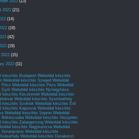
mber 2022
(13)
t 2022
(21)
2022
(14)
2022
(18)
022
(42)
2022
(19)
 2022
(15)
ary 2022
(11)
l készítés Budapest
Weboldal készítés
n
Weboldal készítés Szeged
Weboldal
s Pécs
Weboldal készítés Pécs
Weboldal
s Győr
Weboldal készítés Nyíregyháza
l készítés Kecskemét
Weboldal készítés
ehérvár
Weboldal készítés Szombathely
l készítés Szolnok
Weboldal készítés Érd
l készítés Kaposvár
Weboldal készítés
ya
Weboldal készítés Sopron
Weboldal
s Békéscsaba
Weboldal készítés Veszprém
l készítés Zalaegerszeg
Weboldal készítés
boldal készítés Nagykanizsa
Weboldal
s Dunaújváros
Weboldal készítés
vásárhely
Weboldal készítés Dunakeszi