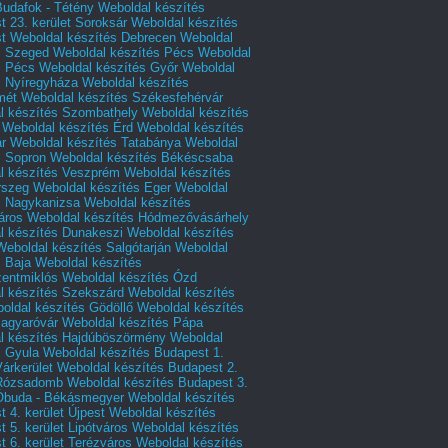
Budafok - Tétény
Weboldal készítés
 23. kerület Soroksár
Weboldal készítés
t
Weboldal készítés Debrecen
Weboldal
s Szeged
Weboldal készítés Pécs
Weboldal
s Pécs
Weboldal készítés Győr
Weboldal
s Nyíregyháza
Weboldal készítés
mét
Weboldal készítés Székesfehérvár
l készítés Szombathely
Weboldal készítés
Weboldal készítés Érd
Weboldal készítés
r
Weboldal készítés Tatabánya
Weboldal
s Sopron
Weboldal készítés Békéscsaba
l készítés Veszprém
Weboldal készítés
rszeg
Weboldal készítés Eger
Weboldal
s Nagykanizsa
Weboldal készítés
áros
Weboldal készítés Hódmezővásárhely
l készítés Dunakeszi
Weboldal készítés
Weboldal készítés Salgótarján
Weboldal
s Baja
Weboldal készítés
zentmiklós
Weboldal készítés Ózd
l készítés Szekszárd
Weboldal készítés
oldal készítés Gödöllő
Weboldal készítés
agyaróvár
Weboldal készítés Pápa
l készítés Hajdúböszörmény
Weboldal
s Gyula
Weboldal készítés Budapest 1.
Várkerület
Weboldal készítés Budapest 2.
 Rózsadomb
Weboldal készítés Budapest 3.
 Óbuda - Békásmegyer
Weboldal készítés
 4. kerület Újpest
Weboldal készítés
 5. kerület Lipótváros
Weboldal készítés
 6. kerület Terézváros
Weboldal készítés