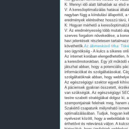
K: Mennyi idő alatt láthatóak az első
V: A keresőoptimalizálás hatásai álta
nagyban függ a kiindulási állapottól, a
eredmények eléréséhez hosszú távú,
K: Hogyan mérhető a keresőoptimaliz
V: Az eredményesség több mutató alapj
szerves forgalom növekedése, a konver
havi jelentések részletesen tartalma
követhetők.
Az álomesküvő titka: Töké
seo ügynökség - A kulcs a sikeres onl
Az internet korában elengedhetetlen,
a keresőmotorokban. Egy jól működő
játszhat abban, hogy a potenciális p
információkat és szolgáltatásokat. Cé
szolgáltatóknak abban, hogy webhelye
Az egészségügyi szektor egyedi kihív
A páciensek gyakran összetett, érzék
van szükségük. Az egészségügyi SEO 
testre szabott stratégiákat dolgoz ki
szempontjainak felelnek meg, hanem a 
Szakértő csapatunk mélyreható ismere
optimalizálásában. Tudjuk, hogyan kel
nyelvezet között, hogy a weboldalak 
érthetővé és relevánsá váljon. A kulcs
biztosítjuk, hogy ügyfeleink webhelyei