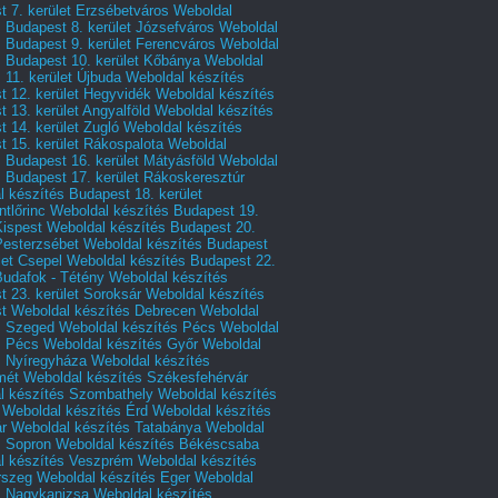
 7. kerület Erzsébetváros
Weboldal
 Budapest 8. kerület Józsefváros
Weboldal
 Budapest 9. kerület Ferencváros
Weboldal
s Budapest 10. kerület Kőbánya
Weboldal
 11. kerület Újbuda
Weboldal készítés
t 12. kerület Hegyvidék
Weboldal készítés
 13. kerület Angyalföld
Weboldal készítés
 14. kerület Zugló
Weboldal készítés
 15. kerület Rákospalota
Weboldal
 Budapest 16. kerület Mátyásföld
Weboldal
 Budapest 17. kerület Rákoskeresztúr
 készítés Budapest 18. kerület
tlőrinc
Weboldal készítés Budapest 19.
Kispest
Weboldal készítés Budapest 20.
Pesterzsébet
Weboldal készítés Budapest
let Csepel
Weboldal készítés Budapest 22.
Budafok - Tétény
Weboldal készítés
 23. kerület Soroksár
Weboldal készítés
t
Weboldal készítés Debrecen
Weboldal
s Szeged
Weboldal készítés Pécs
Weboldal
s Pécs
Weboldal készítés Győr
Weboldal
s Nyíregyháza
Weboldal készítés
mét
Weboldal készítés Székesfehérvár
l készítés Szombathely
Weboldal készítés
Weboldal készítés Érd
Weboldal készítés
r
Weboldal készítés Tatabánya
Weboldal
s Sopron
Weboldal készítés Békéscsaba
l készítés Veszprém
Weboldal készítés
rszeg
Weboldal készítés Eger
Weboldal
s Nagykanizsa
Weboldal készítés