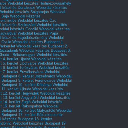
áros
Weboldal készítés Hódmezővásárhely
l készítés Dunakeszi
Weboldal készítés
Weboldal készítés Salgótarján
Weboldal
s Baja
Weboldal készítés
zentmiklós
Weboldal készítés Ózd
l készítés Szekszárd
Weboldal készítés
oldal készítés Gödöllő
Weboldal készítés
agyaróvár
Weboldal készítés Pápa
l készítés Hajdúböszörmény
Weboldal
s Gyula
Weboldal készítés Budapest 1.
Várkerület
Weboldal készítés Budapest 2.
 Rózsadomb
Weboldal készítés Budapest 3.
 Óbuda - Békásmegyer
Weboldal készítés
 4. kerület Újpest
Weboldal készítés
 5. kerület Lipótváros
Weboldal készítés
 6. kerület Terézváros
Weboldal készítés
 7. kerület Erzsébetváros
Weboldal
 Budapest 8. kerület Józsefváros
Weboldal
 Budapest 9. kerület Ferencváros
Weboldal
s Budapest 10. kerület Kőbánya
Weboldal
 11. kerület Újbuda
Weboldal készítés
t 12. kerület Hegyvidék
Weboldal készítés
 13. kerület Angyalföld
Weboldal készítés
 14. kerület Zugló
Weboldal készítés
 15. kerület Rákospalota
Weboldal
 Budapest 16. kerület Mátyásföld
Weboldal
 Budapest 17. kerület Rákoskeresztúr
 készítés Budapest 18. kerület
tlőrinc
Weboldal készítés Budapest 19.
Kispest
Weboldal készítés Budapest 20.