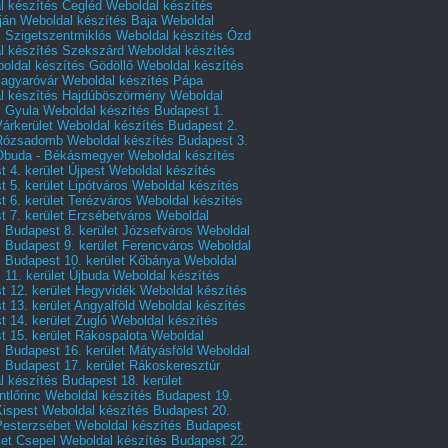
l készítés Cegléd
Weboldal készítés
ján
Weboldal készítés Baja
Weboldal
s Szigetszentmiklós
Weboldal készítés Ózd
l készítés Szekszárd
Weboldal készítés
oldal készítés Gödöllő
Weboldal készítés
agyaróvár
Weboldal készítés Pápa
l készítés Hajdúböszörmény
Weboldal
s Gyula
Weboldal készítés Budapest 1.
Várkerület
Weboldal készítés Budapest 2.
 Rózsadomb
Weboldal készítés Budapest 3.
 Óbuda - Békásmegyer
Weboldal készítés
 4. kerület Újpest
Weboldal készítés
 5. kerület Lipótváros
Weboldal készítés
 6. kerület Terézváros
Weboldal készítés
 7. kerület Erzsébetváros
Weboldal
 Budapest 8. kerület Józsefváros
Weboldal
 Budapest 9. kerület Ferencváros
Weboldal
s Budapest 10. kerület Kőbánya
Weboldal
 11. kerület Újbuda
Weboldal készítés
t 12. kerület Hegyvidék
Weboldal készítés
 13. kerület Angyalföld
Weboldal készítés
 14. kerület Zugló
Weboldal készítés
 15. kerület Rákospalota
Weboldal
 Budapest 16. kerület Mátyásföld
Weboldal
 Budapest 17. kerület Rákoskeresztúr
 készítés Budapest 18. kerület
tlőrinc
Weboldal készítés Budapest 19.
Kispest
Weboldal készítés Budapest 20.
Pesterzsébet
Weboldal készítés Budapest
let Csepel
Weboldal készítés Budapest 22.