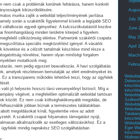
Septe
án nem csak a problémák kerülnek feltárásra, hanem konkrét
iányosságok kiküszöbölésére.
Augus
amatos munka zajlik a weboldal teljesítményének javítása
July 
amely során a szakértők figyelemmel kísérik a legújabb SEO
tt vállalkozás egyedi igényeihez. A kulcsszókutatástól kezdve
June 
ai finomhangolásig minden területre kiterjed a figyelem.
May 2
megfelelő célközönség elérése. Partnerünk szakértői csapata
megszólítása speciális megközelítést igényel. A vásárlói
April 
k követése és a célzott tartalmak készítése mind része a
látogatottság növelése, hanem olyan minőségi forgalom
March
ményekben mutatkozik meg.
Febru
utazás, nem pedig egyszeri beavatkozás. A havi szolgáltatás
nek, amelyek részletesen bemutatják az elért eredményeket és
Webolda
it. Ez a transzparens működés lehetővé teszi, hogy az ügyfelek
Debrece
lését.
készíté
való jó helyezés hosszú távú versenyelőnyt biztosít. Míg a
készíté
 kampány végével, a megfelelően optimalizált weboldal tartósan
Webolda
Székesf
álatok között. Ez nem csak költséghatékonyabb megoldás, de
Webolda
a felhasználók jobban bíznak a természetes találatokban.
Webolda
abott megoldásokat kínál, figyelembe véve az adott
Tatabán
elyzetét. A szakértői csapat folyamatos támogatást nyújt,
készíté
ugalmasan alkalmazkodik az esetleges változásokhoz. Ez a
Webolda
Eger
We
az ügyfelek mindig naprakész SEO szolgáltatásban
készíté
Hódmező
z: