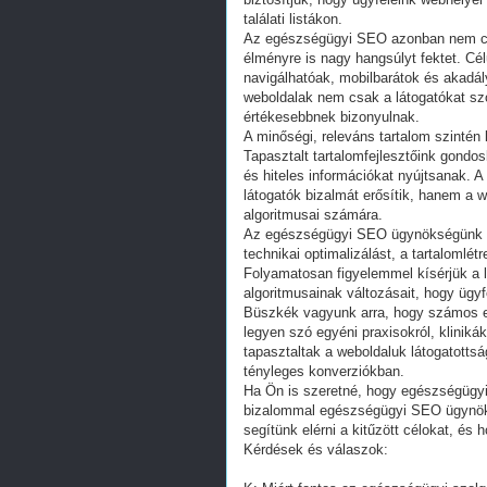
találati listákon.
Az egészségügyi SEO azonban nem csa
élményre is nagy hangsúlyt fektet. C
navigálhatóak, mobilbarátok és akadálym
weboldalak nem csak a látogatókat sz
értékesebbnek bizonyulnak.
A minőségi, releváns tartalom szinté
Tapasztalt tartalomfejlesztőink gondos
és hiteles információkat nyújtsanak. 
látogatók bizalmát erősítik, hanem a w
algoritmusai számára.
Az egészségügyi SEO ügynökségünk k
technikai optimalizálást, a tartalomlét
Folyamatosan figyelemmel kísérjük a l
algoritmusainak változásait, hogy ügy
Büszkék vagyunk arra, hogy számos egé
legyen szó egyéni praxisokról, kliniká
tapasztaltak a weboldaluk látogatotts
tényleges konverziókban.
Ha Ön is szeretné, hogy egészségügyi 
bizalommal egészségügyi SEO ügynöks
segítünk elérni a kitűzött célokat, és h
Kérdések és válaszok: