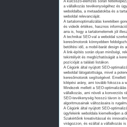
A kulcsszó-elemzés során feltérképezz
a vállalkozás tevékenységéhez és ügy
weboldalba, a metaadatokba és a tart
weboldal relevanciáját.
A tartalomoptimalizálás keretében gon
és videók értékes, hasznos informáci
arra is, hogy a tartalomelemek jól ill
A technikai SEO-val a weboldal szerke
keresőmotorok könnyebben feldolgozha
betöltési idő, a mobil-barát design és 
A link-építés során olyan minőségi, re
tekintélyét és megbízhatóságát a ker
pozícióját a találati listákon.
A Cégünk által nyújtott SEO-optimaliz
weboldal látogatottsága, mivel a poten
keresőmotorok segítségével. Emellett j
kilépési arány, ami tovább fokozza a 
Mindezek mellett a SEO-optimalizálás 
vállalkozás, ami növeli a konverziós rá
SEO-tevékenység hosszú távon is fenn
algoritmusainak változásaira is rugalm
A Cégünk által nyújtott SEO-optimaliz
ügyfeleink weboldala kiemelkedjen a di
Szakértőink kreativitással és innovatí
virágozzon, és ezáltal a vállalkozás i