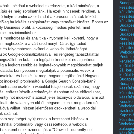
Budapest
zóak - például a weboldal szerkezete, a kód minősége, a
készítés
akítás és még sorolhatnánk. Ha ezek nincsenek rendben, a
készítés
készíté
helyre sorolni az oldaladat a keresési találatok között.
készítés
, főleg ha lokális szolgáltatást vagy terméket kínálsz. Ebben az
Budapes
y Business profil, a közösségi médiás jelenlét mind
Budapest
rbeli pozicionáláshoz.
Budapest
s monitorozás és analitika - nyomon kell követni, hogy a
Budapest
készítés
 meghozzák-e a várt eredményt. Csak így tudod
készítés
át és folyamatosan javítani a weboldal láthatóságát.
Weboldal
sok Google-optimalizálásával, és rengeteg tapasztalattal
Pestszen
szállottan kutatja a legújabb trendeket és algoritmus-
kerület 
dig a legkorszerűbb és leghatékonyabb megoldásokat tudjuk
kerület 
21. kerü
oldaladat könnyebben megtalálják a potenciális vevők a
kerület 
rsainkat és beszéljük meg, hogyan segíthetünk!
Hogyan
Budapest
not indexed" problémától a Google Search Console-ban?
Budapes
fontosabb eszköz a weboldal tulajdonosok számára, hogy
készíté
si erőfeszítéseik eredményét. Azonban néha előfordulhat,
készíté
készíté
ntly not indexed" státuszt jelez bizonyos oldalakra, ami azt
Kecske
oldalt, de valamilyen okból mégsem jelenik meg a keresési
Webolda
rálóvá válhat, hiszen jelentősen csökkentheti a weboldal
Szolnok
lek számát.
Kaposvá
pata segítséget nyújt ennek a bosszantó hibának a
készíté
Webolda
chnikai problémáról vagy összetettebb, a weboldal
Zalaege
lt szakembereik azonosítják a "Crawled - currently not
készíté