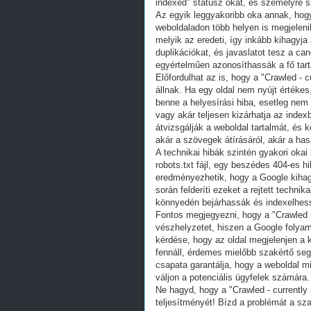
indexed" státusz okát, és személyre s
Az egyik leggyakoribb oka annak, hogy 
weboldaladon több helyen is megjelen
melyik az eredeti, így inkább kihagyja
duplikációkat, és javaslatot tesz a ca
egyértelműen azonosíthassák a fő tart
Előfordulhat az is, hogy a "Crawled - 
állnak. Ha egy oldal nem nyújt értékes
benne a helyesírási hiba, esetleg nem
vagy akár teljesen kizárhatja az index
átvizsgálják a weboldal tartalmát, és 
akár a szövegek átírásáról, akár a has
A technikai hibák szintén gyakori okai
robots.txt fájl, egy beszédes 404-es 
eredményezhetik, hogy a Google kihagy
során felderíti ezeket a rejtett technik
könnyedén bejárhassák és indexelhess
Fontos megjegyezni, hogy a "Crawled - 
vészhelyzetet, hiszen a Google folyama
kérdése, hogy az oldal megjelenjen a 
fennáll, érdemes mielőbb szakértő segí
csapata garantálja, hogy a weboldal m
váljon a potenciális ügyfelek számára.
Ne hagyd, hogy a "Crawled - currently
teljesítményét! Bízd a problémát a sz