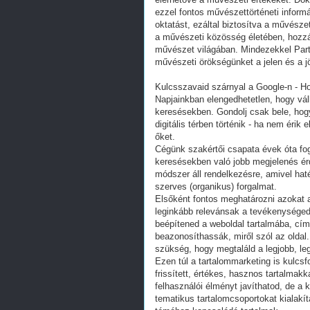
Kulcsszavaid szárnyal a Google-n - Ho
Napjainkban elengedhetetlen, hogy vál
keresésekben. Gondolj csak bele, hogy
digitális térben történik - ha nem érik
őket.
Cégünk szakértői csapata évek óta fogl
keresésekben való jobb megjelenés é
módszer áll rendelkezésre, amivel hat
szerves (organikus) forgalmat.
Elsőként fontos meghatározni azokat 
leginkább relevánsak a tevékenységed,
beépítened a weboldal tartalmába, cí
beazonosíthassák, miről szól az oldal
szükség, hogy megtaláld a legjobb, le
Ezen túl a tartalommarketing is kulc
frissített, értékes, hasznos tartalmak
felhasználói élményt javíthatod, de a
tematikus tartalomcsoportokat kialakí