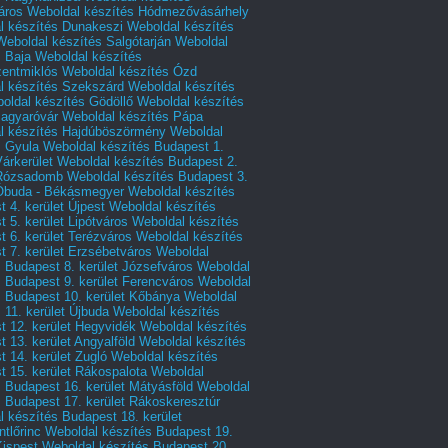
áros
Weboldal készítés Hódmezővásárhely
l készítés Dunakeszi
Weboldal készítés
Weboldal készítés Salgótarján
Weboldal
s Baja
Weboldal készítés
zentmiklós
Weboldal készítés Ózd
l készítés Szekszárd
Weboldal készítés
oldal készítés Gödöllő
Weboldal készítés
agyaróvár
Weboldal készítés Pápa
l készítés Hajdúböszörmény
Weboldal
s Gyula
Weboldal készítés Budapest 1.
Várkerület
Weboldal készítés Budapest 2.
 Rózsadomb
Weboldal készítés Budapest 3.
 Óbuda - Békásmegyer
Weboldal készítés
 4. kerület Újpest
Weboldal készítés
 5. kerület Lipótváros
Weboldal készítés
 6. kerület Terézváros
Weboldal készítés
 7. kerület Erzsébetváros
Weboldal
 Budapest 8. kerület Józsefváros
Weboldal
 Budapest 9. kerület Ferencváros
Weboldal
s Budapest 10. kerület Kőbánya
Weboldal
 11. kerület Újbuda
Weboldal készítés
t 12. kerület Hegyvidék
Weboldal készítés
 13. kerület Angyalföld
Weboldal készítés
 14. kerület Zugló
Weboldal készítés
 15. kerület Rákospalota
Weboldal
 Budapest 16. kerület Mátyásföld
Weboldal
 Budapest 17. kerület Rákoskeresztúr
 készítés Budapest 18. kerület
tlőrinc
Weboldal készítés Budapest 19.
Kispest
Weboldal készítés Budapest 20.