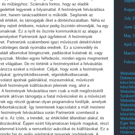
Septe
Augus
July 
June 
May 2
April 
March
Febru
Webolda
Debrece
készíté
készíté
Webolda
Székesf
Webolda
Webolda
Tatabán
készíté
Webolda
Eger
We
készíté
Hódmező