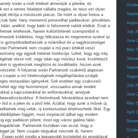
Octob
Septe
Augus
July 
June 
May 2
Janua
Septe
Augus
July 
June 
May 2
April 
Novem
Octob