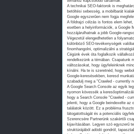
témához kapcsolódó tartalmak.
A technikai SEO-faktorok is meghatáro
betöltési sebesség, a mobilbarát kial
Google egyszerűen nem fogja megfelelő 
A földrajzi célzás is fontos elem lehet
esetben a helyinformációk, a Google M
hozzájárulhatnak a jobb Google-rangso
Végezetül elengedhetetlen a folyamato
különböző SEO-tevékenységek valóban
finomhangolni, optimalizálni a stratégi
Cégünk évek óta foglalkozik vállalkozá
rendelkezünk a témában. Csapatunk meg
változásokat, hogy ügyfeleinknek min
kínálni. Ha te is szeretnéd, hogy web
Google-keresésekben, keresd munkatá
szabadulj meg a "Crawled - currently 
A Google Search Console az egyik leg
nyomon kövessék a keresőoptimalizálá
hogy a Search Console "Crawled - curre
jelenti, hogy a Google beindexelte az 
találatok között. Ez a probléma fruszt
látogatottságát és a potenciális ügyfe
Szerencsére Partnerünk szakértői csa
kijavításában. Legyen szó egyszerű te
struktúrájából adódó gondról, tapaszta