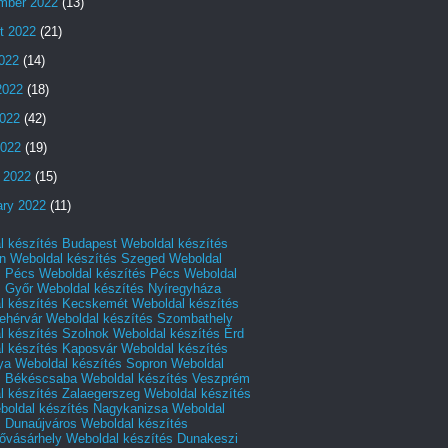
mber 2022
(13)
t 2022
(21)
2022
(14)
2022
(18)
022
(42)
2022
(19)
 2022
(15)
ary 2022
(11)
l készítés Budapest
Weboldal készítés
n
Weboldal készítés Szeged
Weboldal
s Pécs
Weboldal készítés Pécs
Weboldal
s Győr
Weboldal készítés Nyíregyháza
l készítés Kecskemét
Weboldal készítés
ehérvár
Weboldal készítés Szombathely
l készítés Szolnok
Weboldal készítés Érd
l készítés Kaposvár
Weboldal készítés
ya
Weboldal készítés Sopron
Weboldal
s Békéscsaba
Weboldal készítés Veszprém
l készítés Zalaegerszeg
Weboldal készítés
boldal készítés Nagykanizsa
Weboldal
s Dunaújváros
Weboldal készítés
vásárhely
Weboldal készítés Dunakeszi