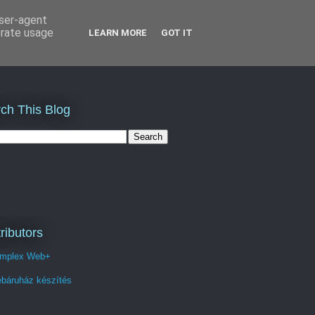
user-agent
erate usage
LEARN MORE
GOT IT
ch This Blog
ributors
mplex Web+
báruház készítés