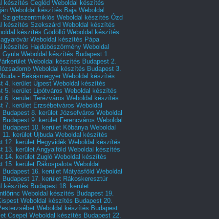
l készítés Cegléd
Weboldal készítés
ján
Weboldal készítés Baja
Weboldal
s Szigetszentmiklós
Weboldal készítés Ózd
l készítés Szekszárd
Weboldal készítés
oldal készítés Gödöllő
Weboldal készítés
agyaróvár
Weboldal készítés Pápa
l készítés Hajdúböszörmény
Weboldal
s Gyula
Weboldal készítés Budapest 1.
Várkerület
Weboldal készítés Budapest 2.
 Rózsadomb
Weboldal készítés Budapest 3.
 Óbuda - Békásmegyer
Weboldal készítés
 4. kerület Újpest
Weboldal készítés
 5. kerület Lipótváros
Weboldal készítés
 6. kerület Terézváros
Weboldal készítés
 7. kerület Erzsébetváros
Weboldal
 Budapest 8. kerület Józsefváros
Weboldal
 Budapest 9. kerület Ferencváros
Weboldal
s Budapest 10. kerület Kőbánya
Weboldal
 11. kerület Újbuda
Weboldal készítés
t 12. kerület Hegyvidék
Weboldal készítés
 13. kerület Angyalföld
Weboldal készítés
 14. kerület Zugló
Weboldal készítés
 15. kerület Rákospalota
Weboldal
 Budapest 16. kerület Mátyásföld
Weboldal
 Budapest 17. kerület Rákoskeresztúr
 készítés Budapest 18. kerület
tlőrinc
Weboldal készítés Budapest 19.
Kispest
Weboldal készítés Budapest 20.
Pesterzsébet
Weboldal készítés Budapest
let Csepel
Weboldal készítés Budapest 22.