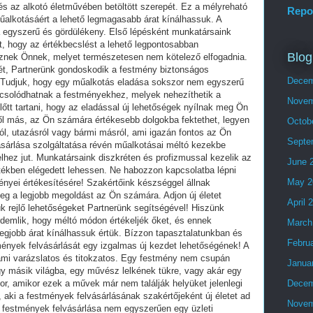
Repo
Blog
Decem
Novem
Octob
Septe
June 
May 2
April 
March
Febru
Janua
Decem
Novem