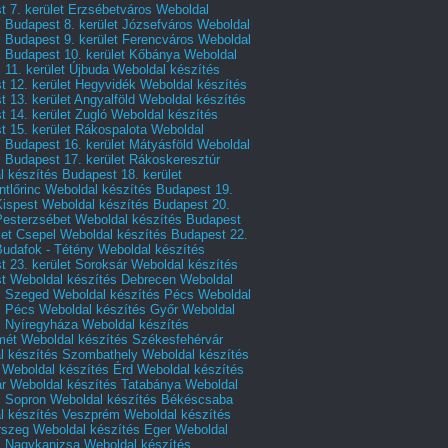
 7. kerület Erzsébetváros
Weboldal
 Budapest 8. kerület Józsefváros
Weboldal
 Budapest 9. kerület Ferencváros
Weboldal
s Budapest 10. kerület Kőbánya
Weboldal
 11. kerület Újbuda
Weboldal készítés
t 12. kerület Hegyvidék
Weboldal készítés
 13. kerület Angyalföld
Weboldal készítés
 14. kerület Zugló
Weboldal készítés
 15. kerület Rákospalota
Weboldal
 Budapest 16. kerület Mátyásföld
Weboldal
 Budapest 17. kerület Rákoskeresztúr
 készítés Budapest 18. kerület
tlőrinc
Weboldal készítés Budapest 19.
Kispest
Weboldal készítés Budapest 20.
Pesterzsébet
Weboldal készítés Budapest
let Csepel
Weboldal készítés Budapest 22.
Budafok - Tétény
Weboldal készítés
 23. kerület Soroksár
Weboldal készítés
t
Weboldal készítés Debrecen
Weboldal
s Szeged
Weboldal készítés Pécs
Weboldal
s Pécs
Weboldal készítés Győr
Weboldal
s Nyíregyháza
Weboldal készítés
mét
Weboldal készítés Székesfehérvár
l készítés Szombathely
Weboldal készítés
Weboldal készítés Érd
Weboldal készítés
r
Weboldal készítés Tatabánya
Weboldal
s Sopron
Weboldal készítés Békéscsaba
l készítés Veszprém
Weboldal készítés
rszeg
Weboldal készítés Eger
Weboldal
s Nagykanizsa
Weboldal készítés