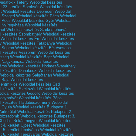
Budafok - Tétény
Weboldal készítés
 23. kerület Soroksár
Weboldal készítés
t
Weboldal készítés Debrecen
Weboldal
s Szeged
Weboldal készítés Pécs
Weboldal
s Pécs
Weboldal készítés Győr
Weboldal
s Nyíregyháza
Weboldal készítés
mét
Weboldal készítés Székesfehérvár
l készítés Szombathely
Weboldal készítés
Weboldal készítés Érd
Weboldal készítés
r
Weboldal készítés Tatabánya
Weboldal
s Sopron
Weboldal készítés Békéscsaba
l készítés Veszprém
Weboldal készítés
rszeg
Weboldal készítés Eger
Weboldal
s Nagykanizsa
Weboldal készítés
áros
Weboldal készítés Hódmezővásárhely
l készítés Dunakeszi
Weboldal készítés
Weboldal készítés Salgótarján
Weboldal
s Baja
Weboldal készítés
zentmiklós
Weboldal készítés Ózd
l készítés Szekszárd
Weboldal készítés
oldal készítés Gödöllő
Weboldal készítés
agyaróvár
Weboldal készítés Pápa
l készítés Hajdúböszörmény
Weboldal
s Gyula
Weboldal készítés Budapest 1.
Várkerület
Weboldal készítés Budapest 2.
 Rózsadomb
Weboldal készítés Budapest 3.
 Óbuda - Békásmegyer
Weboldal készítés
 4. kerület Újpest
Weboldal készítés
 5. kerület Lipótváros
Weboldal készítés
 6. kerület Terézváros
Weboldal készítés