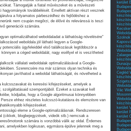
kerület 
Budapest
Budapes
készíté
készíté
készíté
Kecske
Webolda
gyan optimalizálhatod weboldaladat a láthatóság növelésére"
Szolnok
Kaposvá
lalkozásod weboldala jól látható legyen a Google-
készíté
 potenciális ügyfeleiddel első találkozásuk legtöbbször a
Webolda
 el könnyen a céged weboldalát, nagy eséllyel el is veszítheted
Zalaege
készíté
alkozik vállalati weboldalak optimalizálásával a Google-
Dunaújv
Webolda
rdekében. Szerencsére ma már számos olyan technika és
Cegléd
ékonyan javíthatod a weboldal láthatóságát, és növelheted a
készíté
Szigets
a kulcsszavakat és keresési kifejezéseket, amelyek a
Webolda
 szolgáltatásaid szempontjából. Ezeket a szavakat kell
Vác
Web
Mosonm
mkéibe, kódjaiba, hogy a Google algoritmusai könnyebben
Webolda
. Persze ehhez részletes kulcsszó-kutatásra és elemzésre van
készíté
ghatékonyabb kifejezéseket.
kerület 
sfontosságú eleme a Google-optimalizálásnak. Rendszeresen
kerület
kal (cikkek, blogbejegyzések, videók stb.) nemcsak a
kerület
Budapest
 keresőmotorok számára is vonzóbbá válik az oldal. Érdemes
Budapest
tani, amelyekben logikusan, egymásra épülve jelennek meg a
Budapest