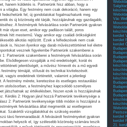
Webolda
Salgótar
készíté
Webolda
Vác
Web
Mosonm
Webolda
készíté
kerület 
kerület
kerület
Budapest
Budapest
Budapest
Budapest
készítés
készítés
készíté
készítés
Budapes
Budapest
Budapest
Budapest
készítés
készítés
Weboldal
Pestszen
kerület 
kerület 
21. kerü