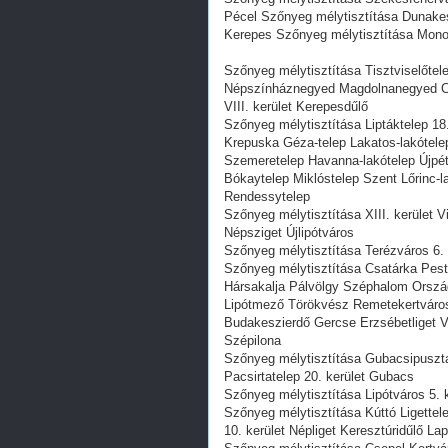
Pécel Szőnyeg mélytisztítása Dunake
Kerepes Szőnyeg mélytisztítása Mono
Szőnyeg mélytisztítása Tisztviselőte
Népszínháznegyed Magdolnanegyed C
VIII. kerület Kerepesdűlő
Szőnyeg mélytisztítása Liptáktelep 18
Krepuska Géza-telep Lakatos-lakótelep
Szemeretelep Havanna-lakótelep Újpéte
Bókaytelep Miklóstelep Szent Lőrinc-l
Rendessytelep
Szőnyeg mélytisztítása XIII. kerület 
Népsziget Újlipótváros
Szőnyeg mélytisztítása Terézváros 6. k
Szőnyeg mélytisztítása Csatárka Pes
Hársakalja Pálvölgy Széphalom Orszá
Lipótmező Törökvész Remetekertváros
Budakeszierdő Gercse Erzsébetliget V
Szépilona
Szőnyeg mélytisztítása Gubacsipuszta
Pacsirtatelep 20. kerület Gubacs
Szőnyeg mélytisztítása Lipótváros 5. k
Szőnyeg mélytisztítása Kúttó Ligettel
10. kerület Népliget Keresztúridűlő L