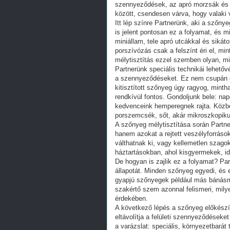
szennyeződések, az apró morzsák és a
között, csendesen várva, hogy valaki vé
Itt lép színre Partnerünk, aki a szőn
is jelent pontosan ez a folyamat, és 
miniállam, tele apró utcákkal és sikát
porszívózás csak a felszínt éri el, min
mélytisztítás ezzel szemben olyan, m
Partnerünk speciális technikái lehetőv
a szennyeződéseket. Ez nem csupán es
kitisztított szőnyeg úgy ragyog, minth
rendkívül fontos. Gondoljunk bele: na
kedvenceink hemperegnek rajta. Közbe
porszemcsék, sőt, akár mikroszkopiku
A szőnyeg mélytisztítása során Partne
hanem azokat a rejtett veszélyforrásoka
válthatnak ki, vagy kellemetlen szag
háztartásokban, ahol kisgyermekek, id
De hogyan is zajlik ez a folyamat? Pa
állapotát. Minden szőnyeg egyedi, és 
gyapjú szőnyegek például más bánásmó
szakértő szem azonnal felismeri, mil
érdekében.
A következő lépés a szőnyeg előkészí
eltávolítja a felületi szennyeződéseket
a varázslat: speciális, környezetbará