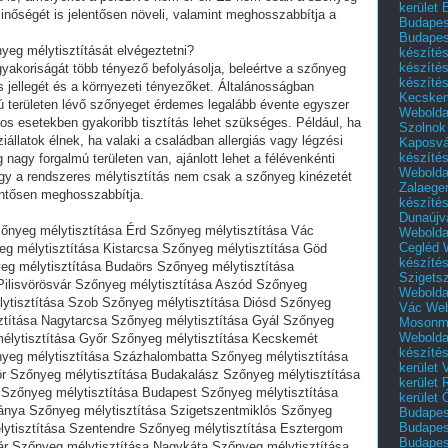
kerület 
minőségét is jelentősen növeli, valamint meghosszabbítja a
Budapest
Budapes
yeg mélytisztítását elvégeztetni?
készíté
készíté
yakoriságát több tényező befolyásolja, beleértve a szőnyeg
készíté
s jellegét és a környezeti tényezőket. Általánosságban
Kecske
ú területen lévő szőnyeget érdemes legalább évente egyszer
Webolda
yos esetekben gyakoribb tisztítás lehet szükséges. Például, ha
Szolnok
állatok élnek, ha valaki a családban allergiás vagy légzési
Kaposvá
készíté
agy forgalmú területen van, ajánlott lehet a félévenkénti
Webolda
ogy a rendszeres mélytisztítás nem csak a szőnyeg kinézetét
Zalaege
lentősen meghosszabbítja.
készíté
Dunaújv
zőnyeg mélytisztítása Érd Szőnyeg mélytisztítása Vác
Webolda
Cegléd
g mélytisztítása Kistarcsa Szőnyeg mélytisztítása Göd
készíté
eg mélytisztítása Budaörs Szőnyeg mélytisztítása
Szigets
Pilisvörösvár Szőnyeg mélytisztítása Aszód Szőnyeg
Webolda
lytisztítása Szob Szőnyeg mélytisztítása Diósd Szőnyeg
Vác
Web
ztítása Nagytarcsa Szőnyeg mélytisztítása Gyál Szőnyeg
Mosonm
Webolda
mélytisztítása Győr Szőnyeg mélytisztítása Kecskemét
készíté
yeg mélytisztítása Százhalombatta Szőnyeg mélytisztítása
kerület 
r Szőnyeg mélytisztítása Budakalász Szőnyeg mélytisztítása
kerület
 Szőnyeg mélytisztítása Budapest Szőnyeg mélytisztítása
kerület
bánya Szőnyeg mélytisztítása Szigetszentmiklós Szőnyeg
Budapest
Budapest
lytisztítása Szentendre Szőnyeg mélytisztítása Esztergom
Budapest
ár Szőnyeg mélytisztítása Nagykáta Szőnyeg mélytisztítása