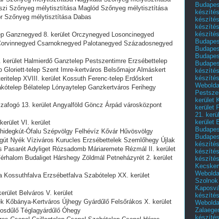
Budapest
szi Szőnyeg mélytisztítása Maglód Szőnyeg mélytisztítása
készítés
r Szőnyeg mélytisztítása Dabas
készítés
készíté
készítés
lep Ganznegyed 8. kerület Orczynegyed Losoncinegyed
Budapes
orvinnegyed Csarnoknegyed Palotanegyed Századosnegyed
Budapest
Budapest
. kerület Halmierdő Ganztelep Pestszentimre Erzsébettelep
Budapest
 Gloriett-telep Szent Imre-kertváros Belsőmajor Almáskert
készítés
készítés
ritelep XVIII. kerület Kossuth Ferenc-telep Erdőskert
Weboldal
akótelep Bélatelep Lónyaytelep Ganzkertváros Ferihegy
Pestszen
kerület 
Vizafogó 13. kerület Angyalföld Göncz Árpád városközpont
kerület 
21. kerü
kerület 
erület VI. kerület
Budapest
thidegkút-Ófalu Szépvölgy Felhévíz Kővár Hűvösvölgy
Budapes
gút Nyék Víziváros Kurucles Erzsébettelek Szemlőhegy Újlak
készíté
 Pasarét Adyliget Rózsadomb Máriaremete Rézmál II. kerület
készíté
érhalom Budaliget Hárshegy Zöldmál Petneházyrét 2. kerület
készíté
Kecske
Webolda
 Kossuthfalva Erzsébetfalva Szabótelep XX. kerület
Szolnok
Kaposvá
erület Belváros V. kerület
készíté
ek Kőbánya-Kertváros Újhegy Gyárdűlő Felsőrákos X. kerület
Webolda
Zalaege
aposdűlő Téglagyárdűlő Óhegy
készíté