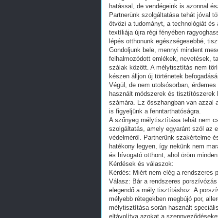
hatással, de vendégeink is azonnal és
Partnerünk szolgáltatása tehát jóval 
ötvözi a tudományt, a technológiát és
textíliája újra régi fényében ragyogh
lépés otthonunk egészségesebbé, tisz
Gondoljunk bele, mennyi mindent mesé
felhalmozódott emlékek, nevetések, ta
szálak között. A mélytisztítás nem törl
készen álljon új történetek befogadásá
Végül, de nem utolsósorban, érdemes m
használt módszerek és tisztítószerek 
számára. Ez összhangban van azzal a
is figyeljünk a fenntarthatóságra.
A szőnyeg mélytisztítása tehát nem 
szolgáltatás, amely egyaránt szól az 
védelméről. Partnerünk szakértelme é
hatékony legyen, így nekünk nem marad
és hívogató otthont, ahol öröm minden
Kérdések és válaszok:
Kérdés: Miért nem elég a rendszeres 
Válasz: Bár a rendszeres porszívózá
elegendő a mély tisztításhoz. A porszí
mélyebb rétegekben megbújó por, alle
mélytisztítása során használt speciál
eltávolítva azokat a szennyeződéseke