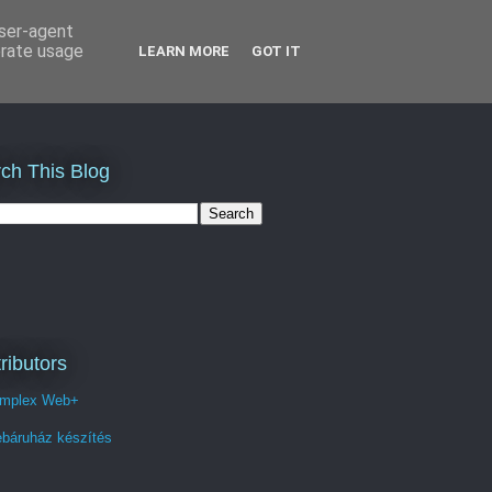
user-agent
erate usage
LEARN MORE
GOT IT
ch This Blog
ributors
mplex Web+
báruház készítés