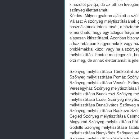
kinézetét javítja, de az otthon levegő
szőnyeg élettartamát.
Kérdés: Milyen gyakran ajánlott a szőn
Válasz: A szőnyeg mélytisztításának g
használatának intenzitását, a háztartá
elmondható, hogy egy átlagos forgalm
alaposan kitisztíttatni. Azonban bizon
a háztartásban kisgyermekek vagy házi
problémákkal küzd, vagy ha a szőnyeg n
mélytisztítás. Fontos megjegyezni, h
őrzi meg, de annak élettartamát is je
Szőnyeg mélytisztítása Törökbálint S
Szőnyeg mélytisztítása Pomáz Szőnye
Szőnyeg mélytisztítása Vecsés Szőny
Veresegyház Szőnyeg mélytisztítása 
mélytisztítása Budakeszi Szőnyeg mé
mélytisztítása Ecser Szőnyeg mélytis
mélytisztítása Dunaújváros Szőnyeg 
Szőnyeg mélytisztítása Ráckeve Szőn
Cegléd Szőnyeg mélytisztítása Csömö
Mogyoród Szőnyeg mélytisztítása Fót
Gödöllő Szőnyeg mélytisztítása Tata
mélytisztítása Nagykőrös Szőnyeg mé
Szőnyeg mélytisztítása Székesfehérv