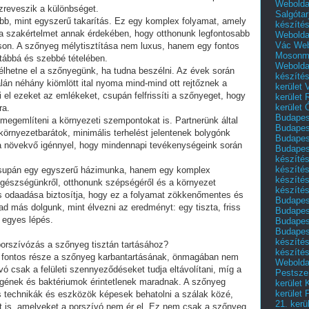
Webolda
zreveszik a különbséget.
Salgótar
több, mint egyszerű takarítás. Ez egy komplex folyamat, amely
készíté
 a szakértelmet annak érdekében, hogy otthonunk legfontosabb
Webolda
Vác
Web
asson. A szőnyeg mélytisztítása nem luxus, hanem egy fontos
Mosonm
tábbá és szebbé tételében.
Webolda
lhetne el a szőnyegünk, ha tudna beszélni. Az évek során
készíté
lán néhány kiömlött ital nyoma mind-mind ott rejtőznek a
kerület 
i el ezeket az emlékeket, csupán felfrissíti a szőnyeget, hogy
kerület
kerület
ra.
Budapest
egemlíteni a környezeti szempontokat is. Partnerünk által
Budapest
környezetbarátok, minimális terhelést jelentenek bolygónk
Budapest
 növekvő igénnyel, hogy mindennapi tevékenységeink során
Budapest
készítés
készítés
csupán egy egyszerű házimunka, hanem egy komplex
készíté
egészségünkről, otthonunk szépségéről és a környezet
készítés
s odaadása biztosítja, hogy ez a folyamat zökkenőmentes és
Budapes
 más dolgunk, mint élvezni az eredményt: egy tiszta, friss
Budapest
 egyes lépés.
Budapest
Budapest
készítés
porszívózás a szőnyeg tisztán tartásához?
készítés
s fontos része a szőnyeg karbantartásának, önmagában nem
Weboldal
vó csak a felületi szennyeződéseket tudja eltávolítani, míg a
Pestszen
rgének és baktériumok érintetlenek maradnak. A szőnyeg
kerület 
kerület 
is technikák és eszközök képesek behatolni a szálak közé,
21. kerü
t is, amelyeket a porszívó nem ér el. Ez nem csak a szőnyeg