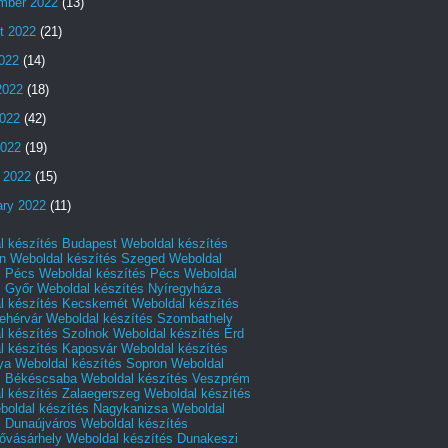
mber 2022
(13)
t 2022
(21)
2022
(14)
2022
(18)
022
(42)
2022
(19)
 2022
(15)
ary 2022
(11)
l készítés Budapest
Weboldal készítés
n
Weboldal készítés Szeged
Weboldal
s Pécs
Weboldal készítés Pécs
Weboldal
s Győr
Weboldal készítés Nyíregyháza
l készítés Kecskemét
Weboldal készítés
ehérvár
Weboldal készítés Szombathely
l készítés Szolnok
Weboldal készítés Érd
l készítés Kaposvár
Weboldal készítés
ya
Weboldal készítés Sopron
Weboldal
s Békéscsaba
Weboldal készítés Veszprém
l készítés Zalaegerszeg
Weboldal készítés
boldal készítés Nagykanizsa
Weboldal
s Dunaújváros
Weboldal készítés
vásárhely
Weboldal készítés Dunakeszi