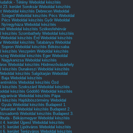
Budafok - Tétény
Weboldal készítés
 23. kerület Soroksár
Weboldal készítés
t
Weboldal készítés Debrecen
Weboldal
s Szeged
Weboldal készítés Pécs
Weboldal
s Pécs
Weboldal készítés Győr
Weboldal
s Nyíregyháza
Weboldal készítés
mét
Weboldal készítés Székesfehérvár
l készítés Szombathely
Weboldal készítés
Weboldal készítés Érd
Weboldal készítés
r
Weboldal készítés Tatabánya
Weboldal
s Sopron
Weboldal készítés Békéscsaba
l készítés Veszprém
Weboldal készítés
rszeg
Weboldal készítés Eger
Weboldal
s Nagykanizsa
Weboldal készítés
áros
Weboldal készítés Hódmezővásárhely
l készítés Dunakeszi
Weboldal készítés
Weboldal készítés Salgótarján
Weboldal
s Baja
Weboldal készítés
zentmiklós
Weboldal készítés Ózd
l készítés Szekszárd
Weboldal készítés
oldal készítés Gödöllő
Weboldal készítés
agyaróvár
Weboldal készítés Pápa
l készítés Hajdúböszörmény
Weboldal
s Gyula
Weboldal készítés Budapest 1.
Várkerület
Weboldal készítés Budapest 2.
 Rózsadomb
Weboldal készítés Budapest 3.
 Óbuda - Békásmegyer
Weboldal készítés
 4. kerület Újpest
Weboldal készítés
 5. kerület Lipótváros
Weboldal készítés
 6. kerület Terézváros
Weboldal készítés