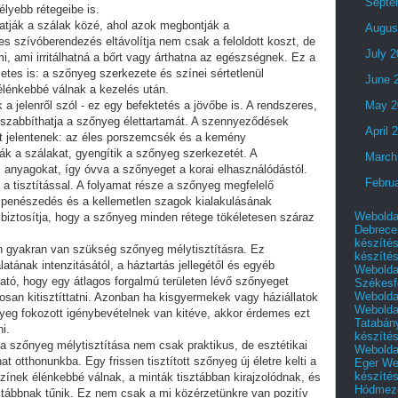
Septe
lyebb rétegeibe is.
tatják a szálak közé, ahol azok megbontják a
Augus
s szívóberendezés eltávolítja nem csak a feloldott koszt, de
July 
i, ami irritálhatná a bőrt vagy árthatna az egészségnek. Ez a
tes is: a szőnyeg szerkezete és színei sértetlenül
June 
lénkebbé válnak a kezelés után.
 jelenről szól - ez egy befektetés a jövőbe is. A rendszeres,
May 2
sszabbíthatja a szőnyeg élettartamát. A szennyeződések
April 
t jelentenek: az éles porszemcsék és a kemény
k a szálakat, gyengítik a szőnyeg szerkezetét. A
March
os anyagokat, így óvva a szőnyeget a korai elhasználódástól.
Febru
 a tisztítással. A folyamat része a szőnyeg megfelelő
a penészedés és a kellemetlen szagok kialakulásának
Webolda
biztosítja, hogy a szőnyeg minden rétege tökéletesen száraz
Debrece
készíté
n gyakran van szükség szőnyeg mélytisztításra. Ez
készíté
tának intenzitásától, a háztartás jellegétől és egyéb
Webolda
tó, hogy egy átlagos forgalmú területen lévő szőnyeget
Székesf
Webolda
san kitisztíttatni. Azonban ha kisgyermekek vagy háziállatok
Webolda
yeg fokozott igénybevételnek van kitéve, akkor érdemes ezt
Tatabán
i.
készíté
a szőnyeg mélytisztítása nem csak praktikus, de esztétikai
Webolda
t otthonunkba. Egy frissen tisztított szőnyeg új életre kelti a
Eger
We
készíté
A színek élénkebbé válnak, a minták tisztábban kirajzolódnak, és
Hódmező
ztábbnak tűnik. Ez nem csak a mi közérzetünkre van pozitív