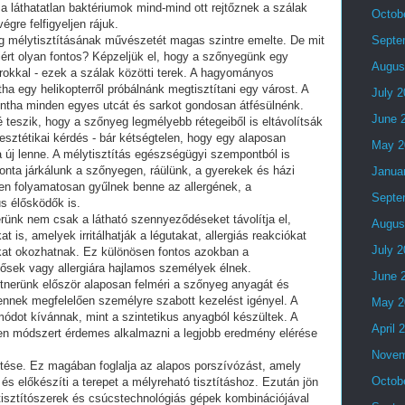
 láthatatlan baktériumok mind-mind ott rejtőznek a szálak
Octob
gre felfigyeljen rájuk.
yeg mélytisztításának művészetét magas szintre emelte. De mit
Septe
miért olyan fontos? Képzeljük el, hogy a szőnyegünk egy
Augus
orokkal - ezek a szálak közötti terek. A hagyományos
tha egy helikopterről próbálnánk megtisztítani egy várost. A
July 
intha minden egyes utcát és sarkot gondosan átfésülnénk.
June 
é teszik, hogy a szőnyeg legmélyebb rétegeiből is eltávolítsák
ztétikai kérdés - bár kétségtelen, hogy egy alaposan
May 2
a új lenne. A mélytisztítás egészségügyi szempontból is
ponta járkálunk a szőnyegen, ráülünk, a gyerekek és házi
Janua
n folyamatosan gyűlnek benne az allergének, a
Septe
s élősködők is.
rünk nem csak a látható szennyeződéseket távolítja el,
Augus
t is, amelyek irritálhatják a légutakat, allergiás reakciókat
July 
okat okozhatnak. Ez különösen fontos azokban a
ősek vagy allergiára hajlamos személyek élnek.
June 
rtnerünk először alaposan felméri a szőnyeg anyagát és
ennek megfelelően személyre szabott kezelést igényel. A
May 2
dot kívánnak, mint a szintetikus anyagból készültek. A
April 
yen módszert érdemes alkalmazni a legjobb eredmény elérése
Novem
tése. Ez magában foglalja az alapos porszívózást, amely
Octob
 és előkészíti a terepet a mélyreható tisztításhoz. Ezután jön
t tisztítószerek és csúcstechnológiás gépek kombinációjával