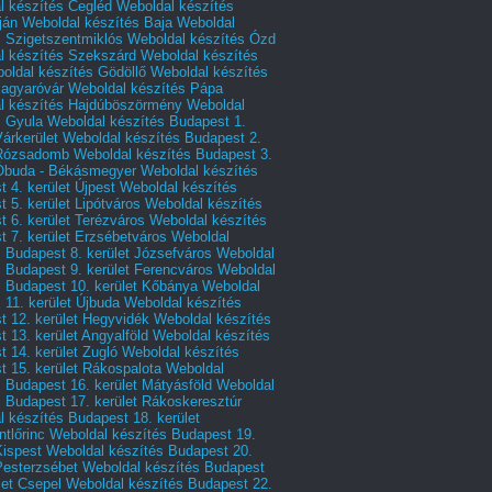
l készítés Cegléd
Weboldal készítés
ján
Weboldal készítés Baja
Weboldal
s Szigetszentmiklós
Weboldal készítés Ózd
l készítés Szekszárd
Weboldal készítés
oldal készítés Gödöllő
Weboldal készítés
agyaróvár
Weboldal készítés Pápa
l készítés Hajdúböszörmény
Weboldal
s Gyula
Weboldal készítés Budapest 1.
Várkerület
Weboldal készítés Budapest 2.
 Rózsadomb
Weboldal készítés Budapest 3.
 Óbuda - Békásmegyer
Weboldal készítés
 4. kerület Újpest
Weboldal készítés
 5. kerület Lipótváros
Weboldal készítés
 6. kerület Terézváros
Weboldal készítés
 7. kerület Erzsébetváros
Weboldal
 Budapest 8. kerület Józsefváros
Weboldal
 Budapest 9. kerület Ferencváros
Weboldal
s Budapest 10. kerület Kőbánya
Weboldal
 11. kerület Újbuda
Weboldal készítés
t 12. kerület Hegyvidék
Weboldal készítés
 13. kerület Angyalföld
Weboldal készítés
 14. kerület Zugló
Weboldal készítés
 15. kerület Rákospalota
Weboldal
 Budapest 16. kerület Mátyásföld
Weboldal
 Budapest 17. kerület Rákoskeresztúr
 készítés Budapest 18. kerület
tlőrinc
Weboldal készítés Budapest 19.
Kispest
Weboldal készítés Budapest 20.
Pesterzsébet
Weboldal készítés Budapest
let Csepel
Weboldal készítés Budapest 22.