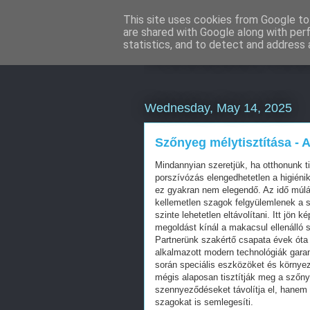
This site uses cookies from Google to 
are shared with Google along with per
Weboldal kés
statistics, and to detect and address 
Wednesday, May 14, 2025
Szőnyeg mélytisztítása - 
Mindannyian szeretjük, ha otthonunk ti
porszívózás elengedhetetlen a higién
ez gyakran nem elegendő. Az idő múl
kellemetlen szagok felgyülemlenek a
szinte lehetetlen eltávolítani. Itt jön
megoldást kínál a makacsul ellenálló 
Partnerünk szakértő csapata évek óta 
alkalmazott modern technológiák garan
során speciális eszközöket és környez
mégis alaposan tisztítják meg a szőny
szennyeződéseket távolítja el, hanem 
szagokat is semlegesíti.