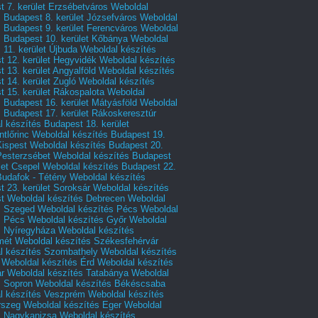
 7. kerület Erzsébetváros
Weboldal
 Budapest 8. kerület Józsefváros
Weboldal
 Budapest 9. kerület Ferencváros
Weboldal
s Budapest 10. kerület Kőbánya
Weboldal
 11. kerület Újbuda
Weboldal készítés
t 12. kerület Hegyvidék
Weboldal készítés
 13. kerület Angyalföld
Weboldal készítés
 14. kerület Zugló
Weboldal készítés
 15. kerület Rákospalota
Weboldal
 Budapest 16. kerület Mátyásföld
Weboldal
 Budapest 17. kerület Rákoskeresztúr
 készítés Budapest 18. kerület
tlőrinc
Weboldal készítés Budapest 19.
Kispest
Weboldal készítés Budapest 20.
Pesterzsébet
Weboldal készítés Budapest
let Csepel
Weboldal készítés Budapest 22.
Budafok - Tétény
Weboldal készítés
 23. kerület Soroksár
Weboldal készítés
t
Weboldal készítés Debrecen
Weboldal
s Szeged
Weboldal készítés Pécs
Weboldal
s Pécs
Weboldal készítés Győr
Weboldal
s Nyíregyháza
Weboldal készítés
mét
Weboldal készítés Székesfehérvár
l készítés Szombathely
Weboldal készítés
Weboldal készítés Érd
Weboldal készítés
r
Weboldal készítés Tatabánya
Weboldal
s Sopron
Weboldal készítés Békéscsaba
l készítés Veszprém
Weboldal készítés
rszeg
Weboldal készítés Eger
Weboldal
s Nagykanizsa
Weboldal készítés