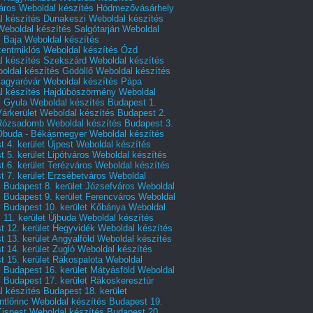
áros
Weboldal készítés Hódmezővásárhely
l készítés Dunakeszi
Weboldal készítés
Weboldal készítés Salgótarján
Weboldal
s Baja
Weboldal készítés
zentmiklós
Weboldal készítés Ózd
l készítés Szekszárd
Weboldal készítés
oldal készítés Gödöllő
Weboldal készítés
agyaróvár
Weboldal készítés Pápa
l készítés Hajdúböszörmény
Weboldal
s Gyula
Weboldal készítés Budapest 1.
Várkerület
Weboldal készítés Budapest 2.
 Rózsadomb
Weboldal készítés Budapest 3.
 Óbuda - Békásmegyer
Weboldal készítés
 4. kerület Újpest
Weboldal készítés
 5. kerület Lipótváros
Weboldal készítés
 6. kerület Terézváros
Weboldal készítés
 7. kerület Erzsébetváros
Weboldal
 Budapest 8. kerület Józsefváros
Weboldal
 Budapest 9. kerület Ferencváros
Weboldal
s Budapest 10. kerület Kőbánya
Weboldal
 11. kerület Újbuda
Weboldal készítés
t 12. kerület Hegyvidék
Weboldal készítés
 13. kerület Angyalföld
Weboldal készítés
 14. kerület Zugló
Weboldal készítés
 15. kerület Rákospalota
Weboldal
 Budapest 16. kerület Mátyásföld
Weboldal
 Budapest 17. kerület Rákoskeresztúr
 készítés Budapest 18. kerület
tlőrinc
Weboldal készítés Budapest 19.
Kispest
Weboldal készítés Budapest 20.