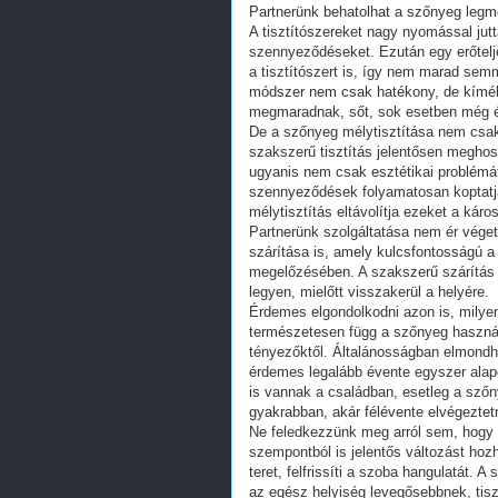
Partnerünk behatolhat a szőnyeg legmé
A tisztítószereket nagy nyomással jut
szennyeződéseket. Ezután egy erőtelje
a tisztítószert is, így nem marad semm
módszer nem csak hatékony, de kíméle
megmaradnak, sőt, sok esetben még é
De a szőnyeg mélytisztítása nem csak a
szakszerű tisztítás jelentősen megho
ugyanis nem csak esztétikai problémá
szennyeződések folyamatosan koptatjá
mélytisztítás eltávolítja ezeket a kár
Partnerünk szolgáltatása nem ér véget
szárítása is, amely kulcsfontosságú 
megelőzésében. A szakszerű szárítás 
legyen, mielőtt visszakerül a helyére.
Érdemes elgondolkodni azon is, milye
természetesen függ a szőnyeg használa
tényezőktől. Általánosságban elmondha
érdemes legalább évente egyszer alapo
is vannak a családban, esetleg a szőn
gyakrabban, akár félévente elvégeztetn
Ne feledkezzünk meg arról sem, hogy 
szempontból is jelentős változást hozha
teret, felfrissíti a szoba hangulatát. 
az egész helyiség levegősebbnek, tis