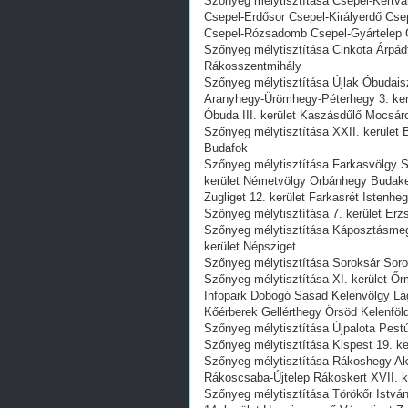
Szőnyeg mélytisztítása Csepel-Kertvá
Csepel-Erdősor Csepel-Királyerdő Csep
Csepel-Rózsadomb Csepel-Gyártelep C
Szőnyeg mélytisztítása Cinkota Árpádf
Rákosszentmihály
Szőnyeg mélytisztítása Újlak Óbudai
Aranyhegy-Ürömhegy-Péterhegy 3. ker
Óbuda III. kerület Kaszásdűlő Mocsár
Szőnyeg mélytisztítása XXII. kerület 
Budafok
Szőnyeg mélytisztítása Farkasvölgy 
kerület Németvölgy Orbánhegy Budak
Zugliget 12. kerület Farkasrét Istenheg
Szőnyeg mélytisztítása 7. kerület Erzs
Szőnyeg mélytisztítása Káposztásmegy
kerület Népsziget
Szőnyeg mélytisztítása Soroksár Soroks
Szőnyeg mélytisztítása XI. kerület 
Infopark Dobogó Sasad Kelenvölgy Lá
Kőérberek Gellérthegy Örsöd Kelenföld
Szőnyeg mélytisztítása Újpalota Pestú
Szőnyeg mélytisztítása Kispest 19. ke
Szőnyeg mélytisztítása Rákoshegy Ak
Rákoscsaba-Újtelep Rákoskert XVII. k
Szőnyeg mélytisztítása Törökőr Istvá