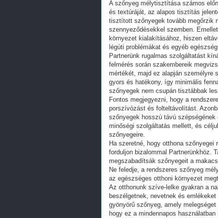
A szőnyeg mélytisztítása számos előnny
és textúráját, az alapos tisztítás jel
tisztított szőnyegek tovább megőrzik 
szennyeződésekkel szemben. Emellett 
környezet kialakításához, hiszen eltá
légúti problémákat és egyéb egészsé
Partnerünk rugalmas szolgáltatást kín
felmérés során szakembereik megvizsg
mértékét, majd ez alapján személyre sz
gyors és hatékony, így minimális fen
szőnyegek nem csupán tisztábbak leszn
Fontos megjegyezni, hogy a rendszeres
porszívózást és folteltávolítást. Azon
szőnyegek hosszú távú szépségének és
minőségi szolgáltatás mellett, és cél
szőnyegeire.
Ha szeretné, hogy otthona szőnyegei r
forduljon bizalommal Partnerünkhöz. 
megszabadítsák szőnyegeit a makacs s
Ne feledje, a rendszeres szőnyeg mély
az egészséges otthoni környezet megt
Az otthonunk szíve-lelke gyakran a na
beszélgetnek, nevetnek és emlékeket 
gyönyörű szőnyeg, amely melegséget és
hogy ez a mindennapos használatban lé