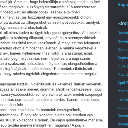
el jár. Amellett, hogy helyreállítja a szőnyeg eredeti színét
Repo
entősen megnöveli a szőnyeg élettartamát is. A rendszeresen
minőségüket, és ellenállóbbak lesznek a jövőbeni
a mélytisztítás hozzájárul egy egészségesebb otthoni
volítja azokat az allergéneket és szennyeződéseket, amelyek
Blog
gügyi panaszokat okozhatnak.
ál, alkalmazkodva az ügyfelek egyedi igényeihez. A helyszíni
Decem
álják a szőnyeg állapotát, anyagát és a szennyeződések
Novem
abott tisztítási tervet készítenek. A mélytisztítás folyamata
nakadást okoz a mindennapi életben. A munka végeztével a
Octob
ek, hanem kellemesen friss illatot is árasztanak majd.
Septe
 szőnyeg mélytisztítás nem helyettesíti a napi szintű
ban a szakszerű, időszakos mélytisztítás elengedhetetlen a
June 
 higiéniájának megőrzéséhez. Partnerünk elkötelezett a
juk, hogy minden ügyfelük elégedetten tekinthessen megújult
May 2
April 
agyogóan tiszták, higiénikusak és kellemes illatúak legyenek,
Tapasztalt szakembereik örömmel állnak rendelkezésére, hogy
March
zennyeződésektől, és helyreállítsák azok eredeti szépségét.
Febru
tisztítás nem csupán esztétikai kérdés, hanem fontos lépés
eremtése felé.
Janua
ppali, ahol családunk és barátaink összegyűlnek,
teremtenek. E helyiség központi eleme sok esetben egy
Decem
 stílust kölcsönöz a térnek. De vajon gondoltunk-e már arra,
Novem
vő textília mennyi mindent rejt magában? A por, a