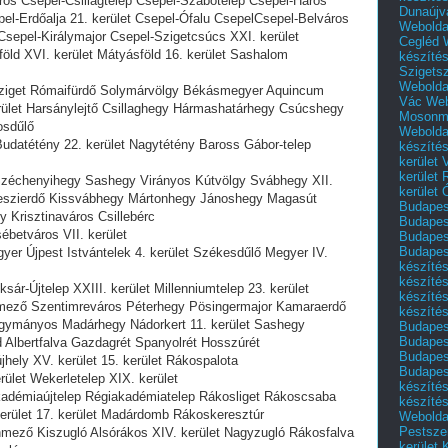
ros Csepel-Csillagtelep Csepel-Szabótelep Csepel-Háros
Dunaújv
el-Erdőalja 21. kerület Csepel-Ófalu CsepelCsepel-Belváros
Webolda
sepel-Királymajor Csepel-Szigetcsúcs XXI. kerület
Cegléd
öld XVI. kerület Mátyásföld 16. kerület Sashalom
készíté
Szigets
Webolda
sziget Rómaifürdő Solymárvölgy Békásmegyer Aquincum
Vác
Web
ület Harsánylejtő Csillaghegy Hármashatárhegy Csúcshegy
Mosonm
osdűlő
Webolda
Budatétény 22. kerület Nagytétény Baross Gábor-telep
készíté
kerület 
kerület
Széchenyihegy Sashegy Virányos Kútvölgy Svábhegy XII.
kerület
eszierdő Kissvábhegy Mártonhegy Jánoshegy Magasút
Budapest
y Krisztinaváros Csillebérc
Budapest
ébetváros VII. kerület
Budapest
Budapest
er Újpest Istvántelek 4. kerület Székesdűlő Megyer IV.
készítés
készítés
ár-Újtelep XXIII. kerület Millenniumtelep 23. kerület
készíté
Őrmező Szentimreváros Péterhegy Pösingermajor Kamaraerdő
készítés
gymányos Madárhegy Nádorkert 11. kerület Sashegy
Budapes
Budapest
 Albertfalva Gazdagrét Spanyolrét Hosszúrét
Budapest
jhely XV. kerület 15. kerület Rákospalota
Budapest
rület Wekerletelep XIX. kerület
készítés
adémiaújtelep Régiakadémiatelep Rákosliget Rákoscsaba
készítés
erület 17. kerület Madárdomb Rákoskeresztúr
Weboldal
Pestszen
nmező Kiszugló Alsórákos XIV. kerület Nagyzugló Rákosfalva
kerület 