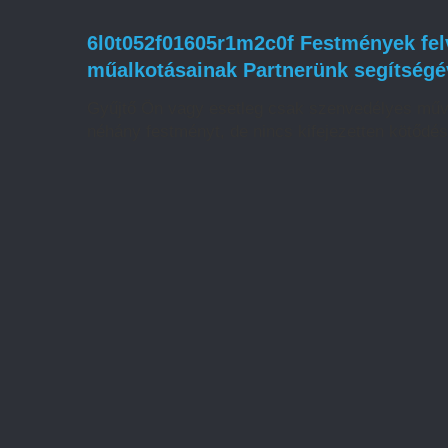
6l0t052f01605r1m2c0f Festmények felv
műalkotásainak Partnerünk segítségé
Gyűjtő Ön vagy esetleg csak szenvedélyes műv
néhány festményt, de nincs kifejezetten kötődé