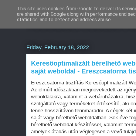
This site uses cookies from Google to deliver its servic
are shared with Google along with performance and secu
Weboldal készítés á
statistics, and to detect and address abuse.
Friday, February 18, 2022
Keresőoptimalizált bérelhető web
saját weboldal - Ereszcsatorna tis
Ereszcsatorna tisztítás Keresőoptimalizált W
Az elmúlt időszakban megnövekedett az igén
weboldalakra, valamint a webáruházakra, his
szolgáltató vagy termékeket értékesítő, aki on
lenne hosszútávon fennmaradni. A cégek két i
saját vagy bérelhető weboldalban. Sok éve fo
bérelhető weboldal készítéssel, valamint term
amelyek átadás után véglegesen a vevő tula