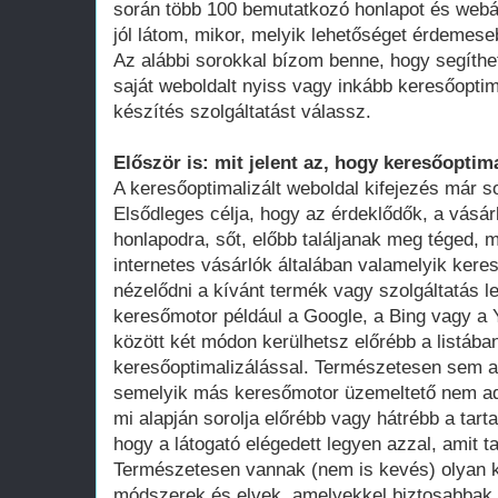
során több 100 bemutatkozó honlapot és webá
jól látom, mikor, melyik lehetőséget érdemese
Az alábbi sorokkal bízom benne, hogy segíthe
saját weboldalt nyiss vagy inkább keresőoptim
készítés szolgáltatást válassz.
Először is: mit jelent az, hogy keresőoptima
A keresőoptimalizált weboldal kifejezés már 
Elsődleges célja, hogy az érdeklődők, a vásár
honlapodra, sőt, előbb találjanak meg téged, 
internetes vásárlók általában valamelyik ker
nézelődni a kívánt termék vagy szolgáltatás le
keresőmotor például a Google, a Bing vagy a Y
között két módon kerülhetsz előrébb a listában
keresőoptimalizálással. Természetesen sem a
semelyik más keresőmotor üzemeltető nem adot
mi alapján sorolja előrébb vagy hátrébb a tarta
hogy a látogató elégedett legyen azzal, amit ta
Természetesen vannak (nem is kevés) olyan k
módszerek és elvek, amelyekkel biztosabbak 