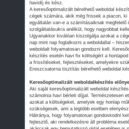
havidíj és kész.
A keresőoptimalizált bérelhető weboldal kész
cégek számára, akik még frissek a piacon, ki 
egyáltalán van-e a számításaiknak megfelelő 
szolgáltatásukra anélkül, hogy nagyobbat kell
Ugyanakkor kiválóan kiszolgálja azokat a cég
nap mint nap foglalkozni a weboldallal – hisze
weboldalt folyamatosan gondozni kell. Keresőo
készítés esetén havi fix költségért a honlap
a frissítéseket, fejlesztéseket, amelyekre szü
Ereszcsatorna tisztítás bérelhető weboldal ké
Keresőoptimalizált weboldalkészítés előnye
Aki saját keresőoptimalizált weboldal készítés
számolnia havi bérleti díjjal. Természetesen ett
azokat a költségeket, amelyek egy honlap műk
szükségesek, ami a legtöbb esetben elenyésző
Hátránya, hogy folyamatosan gondoskodni kell
fejlesztő, aki rendelkezésre áll probléma ese
akárcsak egy bemutatkozó oldal esetében is 