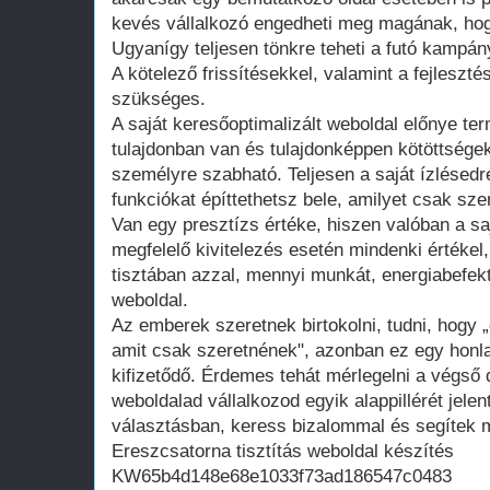
kevés vállalkozó engedheti meg magának, hogy
Ugyanígy teljesen tönkre teheti a futó kampán
A kötelező frissítésekkel, valamint a fejleszté
szükséges.
A saját keresőoptimalizált weboldal előnye te
tulajdonban van és tulajdonképpen kötöttsége
személyre szabható. Teljesen a saját ízlésedr
funkciókat építtethetsz bele, amilyet csak szer
Van egy presztízs értéke, hiszen valóban a saj
megfelelő kivitelezés esetén mindenki értékel
tisztában azzal, mennyi munkát, energiabefekte
weboldal.
Az emberek szeretnek birtokolni, tudni, hogy 
amit csak szeretnének", azonban ez egy honla
kifizetődő. Érdemes tehát mérlegelni a végső d
weboldalad vállalkozod egyik alappillérét jelen
választásban, keress bizalommal és segítek m
Ereszcsatorna tisztítás weboldal készítés
KW65b4d148e68e1033f73ad186547c0483