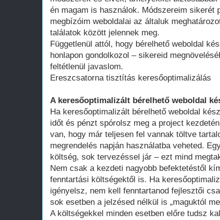
én magam is használok. Módszereim sikerét p
megbízóim weboldalai az általuk meghatározot
találatok között jelennek meg.
Függetlenül attól, hogy bérelhető weboldal kés
honlapon gondolkozol – sikereid megnövelésé
feltétlenül javaslom.
Ereszcsatorna tisztítás keresőoptimalizálás
A keresőoptimalizált bérelhető weboldal ké
Ha keresőoptimalizált bérelhető weboldal kész
időt és pénzt spórolsz meg a project kezdeté
van, hogy már teljesen fel vannak töltve tart
megrendelés napján használatba veheted. Egy 
költség, sok tervezéssel jár – ezt mind megtak
Nem csak a kezdeti nagyobb befektetéstől k
fenntartási költségektől is. Ha keresőoptimali
igényelsz, nem kell fenntartanod fejlesztői cs
sok esetben a jelzésed nélkül is „maguktól m
A költségekkel minden esetben előre tudsz kal