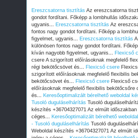
Ereszcsatorna tisztítás
Az ereszcsatorna tiszt
gondot fordítani. Főképp a lombhullás idősza
ugyanis...
Ereszcsatorna tisztítás
Az ereszcsat
fontos nagy gondot fordítani. Főképp a lombh
figyelmet, ugyanis...
Ereszcsatorna tisztítás
Az
különösen fontos nagy gondot fordítani. Főké
kíván nagyobb figyelmet, ugyanis...
Flexicső 
csere A szigorított előírásoknak megfelelő flex
régi bekötőcsövet és...
Flexicső csere
Flexics
szigorított előírásoknak megfelelő flexibilis b
bekötőcsövet és...
Flexicső csere
Flexicső cse
előírásoknak megfelelő flexibilis bekötőcsőre 
és...
Keresőoptimalizált bérelhető weboldal kés
Tusoló duguláselhárítás
Tusoló duguláselhárít
készítés +36704327071 Az elmúlt időszakban
céges...
Keresőoptimalizált bérelhető weboldal
- Tusoló duguláselhárítás
Tusoló duguláselhárí
Weboldal készítés +36704327071 Az elmúlt i
igény a céges...
Keresőoptimalizált bérelhető 