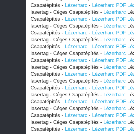
Csapatépítés -
Lézerharc
-
Lézerharc PDF
Lé
lasertag - Céges Csapatépítés -
Lézerharc
Léz
Csapatépítés -
Lézerharc
-
Lézerharc PDF
Lé
lasertag - Céges Csapatépítés -
Lézerharc
Léz
Csapatépítés -
Lézerharc
-
Lézerharc PDF
Lé
lasertag - Céges Csapatépítés -
Lézerharc
Léz
Csapatépítés -
Lézerharc
-
Lézerharc PDF
Lé
lasertag - Céges Csapatépítés -
Lézerharc
Léz
Csapatépítés -
Lézerharc
-
Lézerharc PDF
Lé
lasertag - Céges Csapatépítés -
Lézerharc
Léz
Csapatépítés -
Lézerharc
-
Lézerharc PDF
Lé
lasertag - Céges Csapatépítés -
Lézerharc
Léz
Csapatépítés -
Lézerharc
-
Lézerharc PDF
Lé
lasertag - Céges Csapatépítés -
Lézerharc
Léz
Csapatépítés -
Lézerharc
-
Lézerharc PDF
Lé
lasertag - Céges Csapatépítés -
Lézerharc
Léz
Csapatépítés -
Lézerharc
-
Lézerharc PDF
Lé
lasertag - Céges Csapatépítés -
Lézerharc
Léz
Csapatépítés -
Lézerharc
-
Lézerharc PDF
Lé