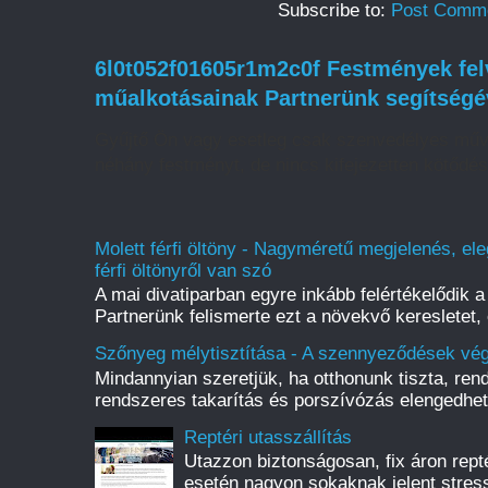
Subscribe to:
Post Comme
6l0t052f01605r1m2c0f Festmények felv
műalkotásainak Partnerünk segítségé
Gyűjtő Ön vagy esetleg csak szenvedélyes műv
néhány festményt, de nincs kifejezetten kötődé
Molett férfi öltöny - Nagyméretű megjelenés, ele
férfi öltönyről van szó
A mai divatiparban egyre inkább felértékelődik a 
Partnerünk felismerte ezt a növekvő keresletet, 
Szőnyeg mélytisztítása - A szennyeződések vég
Mindannyian szeretjük, ha otthonunk tiszta, rend
rendszeres takarítás és porszívózás elengedhete
Reptéri utasszállítás
Utazzon biztonságosan, fix áron reptér
esetén nagyon sokaknak jelent stress