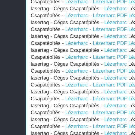
Csapatépítés -
Lézerharc
-
Lézerharc PDF
Lé
lasertag - Céges Csapatépítés -
Lézerharc
Léz
Csapatépítés -
Lézerharc
-
Lézerharc PDF
Lé
lasertag - Céges Csapatépítés -
Lézerharc
Léz
Csapatépítés -
Lézerharc
-
Lézerharc PDF
Lé
lasertag - Céges Csapatépítés -
Lézerharc
Léz
Csapatépítés -
Lézerharc
-
Lézerharc PDF
Lé
lasertag - Céges Csapatépítés -
Lézerharc
Léz
Csapatépítés -
Lézerharc
-
Lézerharc PDF
Lé
lasertag - Céges Csapatépítés -
Lézerharc
Léz
Csapatépítés -
Lézerharc
-
Lézerharc PDF
Lé
lasertag - Céges Csapatépítés -
Lézerharc
Léz
Csapatépítés -
Lézerharc
-
Lézerharc PDF
Lé
lasertag - Céges Csapatépítés -
Lézerharc
Léz
Csapatépítés -
Lézerharc
-
Lézerharc PDF
Lé
lasertag - Céges Csapatépítés -
Lézerharc
Léz
Csapatépítés -
Lézerharc
-
Lézerharc PDF
Lé
lasertag - Céges Csapatépítés -
Lézerharc
Léz
Csapatépítés -
Lézerharc
-
Lézerharc PDF
Lé
lasertag - Céges Csapatépítés -
Lézerharc
Léz