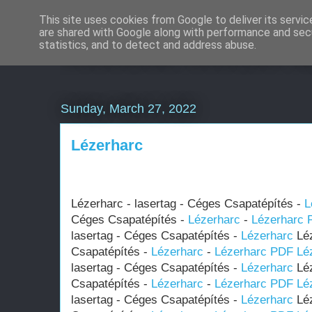
This site uses cookies from Google to deliver its servic
are shared with Google along with performance and secu
Weboldal készítés á
statistics, and to detect and address abuse.
Sunday, March 27, 2022
Lézerharc
Lézerharc - lasertag - Céges Csapatépítés -
L
Céges Csapatépítés -
Lézerharc
-
Lézerharc 
lasertag - Céges Csapatépítés -
Lézerharc
Léz
Csapatépítés -
Lézerharc
-
Lézerharc PDF
Lé
lasertag - Céges Csapatépítés -
Lézerharc
Léz
Csapatépítés -
Lézerharc
-
Lézerharc PDF
Lé
lasertag - Céges Csapatépítés -
Lézerharc
Léz