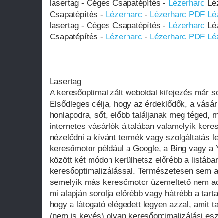
lasertag - Céges Csapatépítés -
Lézerharc
Léz
Csapatépítés -
Lézerharc
-
Lézerharc PDF
Lé
lasertag - Céges Csapatépítés -
Lézerharc
Léz
Csapatépítés -
Lézerharc
-
Lézerharc PDF
Lé
Lasertag
A keresőoptimalizált weboldal kifejezés már 
Elsődleges célja, hogy az érdeklődők, a vásár
honlapodra, sőt, előbb találjanak meg téged, 
internetes vásárlók általában valamelyik ker
nézelődni a kívánt termék vagy szolgáltatás le
keresőmotor például a Google, a Bing vagy a Y
között két módon kerülhetsz előrébb a listában
keresőoptimalizálással. Természetesen sem a
semelyik más keresőmotor üzemeltető nem adot
mi alapján sorolja előrébb vagy hátrébb a tarta
hogy a látogató elégedett legyen azzal, amit 
(nem is kevés) olyan keresőoptimalizálási es