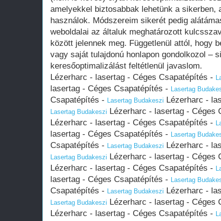
amelyekkel biztosabbak lehetünk a sikerben,
használok. Módszereim sikerét pedig alátáma
weboldalai az általuk meghatározott kulcsszav
között jelennek meg. Függetlenül attól, hogy 
vagy saját tulajdonú honlapon gondolkozol – 
keresőoptimalizálást feltétlenül javaslom.
Lézerharc - lasertag - Céges Csapatépítés -
L
lasertag - Céges Csapatépítés -
Lasertag Budake
Csapatépítés -
Lézerharc - la
Lasertag Budakeszi
Lézerharc - lasertag - Céges 
Lasertag Budakeszi
Lézerharc - lasertag - Céges Csapatépítés -
L
lasertag - Céges Csapatépítés -
Lasertag Budake
Csapatépítés -
Lézerharc - la
Lasertag Budakeszi
Lézerharc - lasertag - Céges 
Lasertag Budakeszi
Lézerharc - lasertag - Céges Csapatépítés -
L
lasertag - Céges Csapatépítés -
Lasertag Budake
Csapatépítés -
Lézerharc - la
Lasertag Budakeszi
Lézerharc - lasertag - Céges 
Lasertag Budakeszi
Lézerharc - lasertag - Céges Csapatépítés -
L