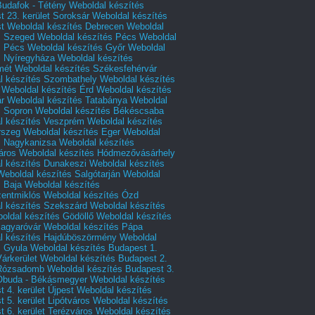
Budafok - Tétény
Weboldal készítés
 23. kerület Soroksár
Weboldal készítés
t
Weboldal készítés Debrecen
Weboldal
s Szeged
Weboldal készítés Pécs
Weboldal
s Pécs
Weboldal készítés Győr
Weboldal
s Nyíregyháza
Weboldal készítés
mét
Weboldal készítés Székesfehérvár
l készítés Szombathely
Weboldal készítés
Weboldal készítés Érd
Weboldal készítés
r
Weboldal készítés Tatabánya
Weboldal
s Sopron
Weboldal készítés Békéscsaba
l készítés Veszprém
Weboldal készítés
rszeg
Weboldal készítés Eger
Weboldal
s Nagykanizsa
Weboldal készítés
áros
Weboldal készítés Hódmezővásárhely
l készítés Dunakeszi
Weboldal készítés
Weboldal készítés Salgótarján
Weboldal
s Baja
Weboldal készítés
zentmiklós
Weboldal készítés Ózd
l készítés Szekszárd
Weboldal készítés
oldal készítés Gödöllő
Weboldal készítés
agyaróvár
Weboldal készítés Pápa
l készítés Hajdúböszörmény
Weboldal
s Gyula
Weboldal készítés Budapest 1.
Várkerület
Weboldal készítés Budapest 2.
 Rózsadomb
Weboldal készítés Budapest 3.
 Óbuda - Békásmegyer
Weboldal készítés
 4. kerület Újpest
Weboldal készítés
 5. kerület Lipótváros
Weboldal készítés
 6. kerület Terézváros
Weboldal készítés