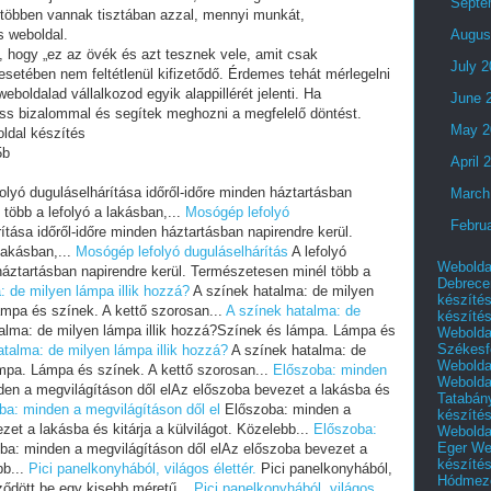
Septe
 többen vannak tisztában azzal, mennyi munkát,
s weboldal.
Augus
i, hogy „ez az övék és azt tesznek vele, amit csak
July 
setében nem feltétlenül kifizetődő. Érdemes tehát mérlegelni
eboldalad vállalkozod egyik alappillérét jelenti. Ha
June 
ess bizalommal és segítek meghozni a megfelelő döntést.
May 2
ldal készítés
5b
April 
olyó duguláselhárítása időről-időre minden háztartásban
March
több a lefolyó a lakásban,...
Mosógép lefolyó
Febru
ítása időről-időre minden háztartásban napirendre kerül.
lakásban,...
Mosógép lefolyó duguláselhárítás
A lefolyó
Webolda
 háztartásban napirendre kerül. Természetesen minél több a
Debrece
: de milyen lámpa illik hozzá?
A színek hatalma: de milyen
készíté
ámpa és színek. A kettő szorosan...
A színek hatalma: de
készíté
alma: de milyen lámpa illik hozzá?Színek és lámpa. Lámpa és
Webolda
Székesf
atalma: de milyen lámpa illik hozzá?
A színek hatalma: de
Webolda
ámpa. Lámpa és színek. A kettő szorosan...
Előszoba: minden
Webolda
en a megvilágításon dől elAz előszoba bevezet a lakásba és
Tatabán
ba: minden a megvilágításon dől el
Előszoba: minden a
készíté
et a lakásba és kitárja a külvilágot. Közelebb...
Előszoba:
Webolda
Eger
We
a: minden a megvilágításon dől elAz előszoba bevezet a
készíté
bb...
Pici panelkonyhából, világos élettér.
Pici panelkonyhából,
Hódmező
eződött be egy kisebb méretű...
Pici panelkonyhából, világos