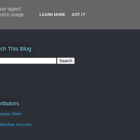
user-agent
erate usage
LEARN MORE
GOT IT
ch This Blog
ributors
mplex Web+
báruház készítés