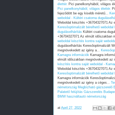
élettér.
Pici panelkonyhából, világos él
Pici panelkonyhából, világos élettér.
Pi
fejeződött be egy kisebb méretű...
Ker
weboldal - Kültéri csatorna duguláselhá
Weboldal készítés +36704327071 Az e
Keresőoptimalizált bérelhető weboldal 
duguláselhárítás
Kültéri csatorna dugu
+36704327071 Az elmúlt időszakban m
weboldal készítés kontra saját webolda
duguláselhárítás Keresőoptimalizált 
megnövekedett az igény a...
Keresőopt
Kamagra információk
Kamagra informá
elmúlt időszakban megnövekedett az i
készítés kontra saját weboldal - Kama
Weboldal készítés +36704327071 Az e
Keresőoptimalizált bérelhető weboldal
Kamagra információk Keresőoptimaliz
megnövekedett az igény a céges...
Te
németország
Megbízható gázszerelő 
Palatető felújítás
Gázszerelés Budape
BMW használtautó németország
at
April 27, 2022