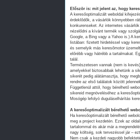
Először is: mit jelent az, hogy kere
A keresőoptimalizált weboldal kifejez
érdeklődők, a vásárlók könnyebben ráta
konkurenseket. Az internetes vásárlók
nézelődni a kívánt termék vagy szolgál
Google, a Bing vagy a Yahoo is.) A ker
listában: fizetett hirdetéssel vagy k
és semelyik más keresőmotor üzemeltet
előrébb vagy hátrébb a tartalmakat. Eg
talál.
Természetesen vannak (nem is kevés) 
amelyekkel biztosabbak lehetünk a s
sikerét pedig alátámasztja, hogy megb
rendre az első találatok között jelenn
Függetlenül attól, hogy bérelhető webo
sikereid megnöveléséhez a keresőoptim
Mosógép lefolyó duguláselhárítás kere
A keresőoptimalizált bérelhető webo
Ha keresőoptimalizált bérelhető webold
meg a project kezdetén. Ezek az oldal
tartalommal és akár már a megrendelés
nagy költség, sok tervezéssel jár – ez
Nem csak a kezdeti nagyobb befekteté