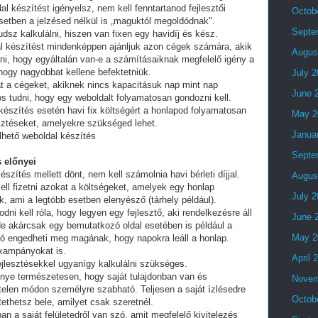
al készítést igényelsz, nem kell fenntartanod fejlesztői
Octob
setben a jelzésed nélkül is „maguktól megoldódnak".
Septe
dsz kalkulálni, hiszen van fixen egy havidíj és kész.
al készítést mindenképpen ajánljuk azon cégek számára, akik
Augus
lni, hogy egyáltalán van-e a számításaiknak megfelelő igény a
 hogy nagyobbat kellene befektetniük.
July 
t a cégeket, akiknek nincs kapacitásuk nap mint nap
June 
tos tudni, hogy egy weboldalt folyamatosan gondozni kell.
készítés esetén havi fix költségért a honlapod folyamatosan
May 2
esztéseket, amelyekre szükséged lehet.
Janua
lhető weboldal készítés
Septe
 előnyei
észítés mellett dönt, nem kell számolnia havi bérleti díjjal.
Augus
ell fizetni azokat a költségeket, amelyek egy honlap
July 
, ami a legtöbb esetben elenyésző (tárhely például).
i kell róla, hogy legyen egy fejlesztő, aki rendelkezésre áll
June 
e akárcsak egy bemutatkozó oldal esetében is például a
May 2
ó engedheti meg magának, hogy napokra leáll a honlap.
 kampányokat is.
April 
fejlesztésekkel ugyanígy kalkulálni szükséges.
lőnye természetesen, hogy saját tulajdonban van és
Novem
telen módon személyre szabható. Teljesen a saját ízlésedre
Octob
tethetsz bele, amilyet csak szeretnél.
an a saját felületedről van szó, amit megfelelő kivitelezés