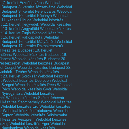
 7. kerület Erzsébetváros
Weboldal
 Budapest 8. kerület Józsefváros
Weboldal
 Budapest 9. kerület Ferencváros
Weboldal
s Budapest 10. kerület Kőbánya
Weboldal
 11. kerület Újbuda
Weboldal készítés
t 12. kerület Hegyvidék
Weboldal készítés
 13. kerület Angyalföld
Weboldal készítés
 14. kerület Zugló
Weboldal készítés
 15. kerület Rákospalota
Weboldal
 Budapest 16. kerület Mátyásföld
Weboldal
 Budapest 17. kerület Rákoskeresztúr
 készítés Budapest 18. kerület
tlőrinc
Weboldal készítés Budapest 19.
Kispest
Weboldal készítés Budapest 20.
Pesterzsébet
Weboldal készítés Budapest
let Csepel
Weboldal készítés Budapest 22.
Budafok - Tétény
Weboldal készítés
 23. kerület Soroksár
Weboldal készítés
t
Weboldal készítés Debrecen
Weboldal
s Szeged
Weboldal készítés Pécs
Weboldal
s Pécs
Weboldal készítés Győr
Weboldal
s Nyíregyháza
Weboldal készítés
mét
Weboldal készítés Székesfehérvár
l készítés Szombathely
Weboldal készítés
Weboldal készítés Érd
Weboldal készítés
r
Weboldal készítés Tatabánya
Weboldal
s Sopron
Weboldal készítés Békéscsaba
l készítés Veszprém
Weboldal készítés
rszeg
Weboldal készítés Eger
Weboldal
s Nagykanizsa
Weboldal készítés