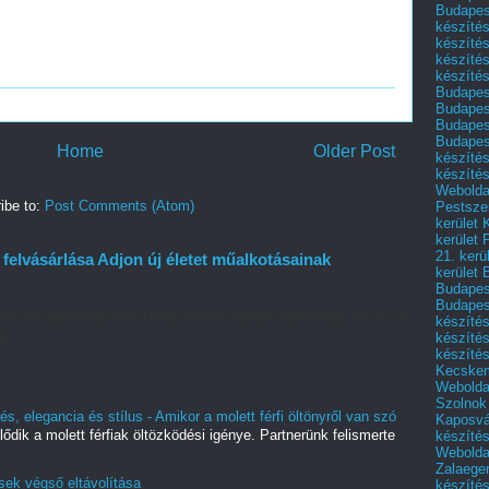
Budapest
készítés
készítés
készíté
készítés
Budapes
Budapest
Budapest
Budapest
Home
Older Post
készítés
készítés
Weboldal
ibe to:
Post Comments (Atom)
Pestszen
kerület 
kerület 
21. kerü
elvásárlása Adjon új életet műalkotásainak
kerület 
Budapest
Budapes
es művészetkedvelő? Netán örökölt néhány festményt, de nincs
készíté
k...
készíté
készíté
Kecske
Webolda
Szolnok
s, elegancia és stílus - Amikor a molett férfi öltönyről van szó
Kaposvá
lődik a molett férfiak öltözködési igénye. Partnerünk felismerte
készíté
Webolda
Zalaege
sek végső eltávolítása
készíté