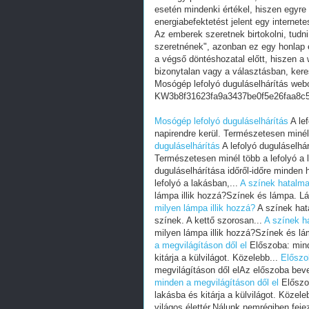
esetén mindenki értékel, hiszen egyre
energiabefektetést jelent egy internete
Az emberek szeretnek birtokolni, tudn
szeretnének", azonban ez egy honlap e
a végső döntéshozatal előtt, hiszen a w
bizonytalan vagy a választásban, ker
Mosógép lefolyó duguláselhárítás webo
KW3b8f31623fa9a3437be0f5e26faa8c
Mosógép lefolyó duguláselhárítás
A lef
napirendre kerül. Természetesen minél 
duguláselhárítás
A lefolyó duguláselhár
Természetesen minél több a lefolyó a 
duguláselhárítása időről-időre minden
lefolyó a lakásban,...
A színek hatalma
lámpa illik hozzá?Színek és lámpa. L
milyen lámpa illik hozzá?
A színek hat
színek. A kettő szorosan...
A színek h
milyen lámpa illik hozzá?Színek és l
a megvilágításon dől el
Előszoba: mind
kitárja a külvilágot. Közelebb...
Előszo
megvilágításon dől elAz előszoba bevez
minden a megvilágításon dől el
Előszob
lakásba és kitárja a külvilágot. Közele
világos élettér.Nálunk nemrégiben fej