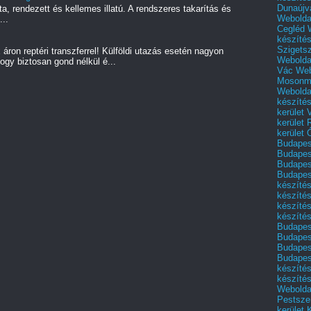
Dunaújv
a, rendezett és kellemes illatú. A rendszeres takarítás és
Webolda
...
Cegléd
készíté
Szigets
áron reptéri transzferrel! Külföldi utazás esetén nagyon
Webolda
ogy biztosan gond nélkül é...
Vác
Web
Mosonm
Webolda
készíté
kerület 
kerület
kerület
Budapest
Budapest
Budapest
Budapest
készítés
készítés
készíté
készítés
Budapes
Budapest
Budapest
Budapest
készítés
készítés
Weboldal
Pestszen
kerület 