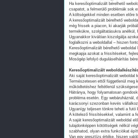
Ha keresőoptimalizált bérelhető webold
csapatot, a felmerülő problémák sok e
A költségekkel minden esetben előre tu
A keresőoptimalizált bérelhető webold
még frissek a piacon, ki akarják próbá
termékükre, szolgáltatásukra anélkül,
Ugyanakkor kiválóan kiszolgálja azoka
foglalkozni a weboldallal – hiszen fon
Keresőoptimalizált bérelhető weboldal 
megkapja azokat a frissítéseket, fejl
Mosógép lefolyó duguláselhárítás bére
Keresőoptimalizált weboldalkészítés
Aki saját keresőoptimalizált weboldal k
Természetesen ettől függetlenül meg k
működtetéshez feltétlenül szükségesek
Hátránya, hogy folyamatosan gondoskodn
probléma esetén. Egy webáruháznál, d
karácsonyi szezonban kevés vállalkoz
Ugyanígy teljesen tönkre teheti a futó
A kötelező frissítésekkel, valamint a 
A saját keresőoptimalizált weboldal e
tulajdonképpen kötöttségek nélkül vég
szabhatod, olyan extra funkciókat épít
Van egy presztízs értéke, hiszen valób