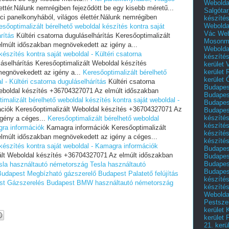
Webolda
ettér.Nálunk nemrégiben fejeződött be egy kisebb méretű...
Salgótar
ci panelkonyhából, világos élettér.Nálunk nemrégiben
készíté
Webolda
esőoptimalizált bérelhető weboldal készítés kontra saját
Vác
Web
rítás
Kültéri csatorna duguláselhárítás Keresőoptimalizált
Mosonm
lmúlt időszakban megnövekedett az igény a...
Webolda
készítés kontra saját weboldal - Kültéri csatorna
készíté
láselhárítás Keresőoptimalizált Weboldal készítés
kerület 
kerület
egnövekedett az igény a...
Keresőoptimalizált bérelhető
kerület
l - Kültéri csatorna duguláselhárítás
Kültéri csatorna
Budapest
Weboldal készítés +36704327071 Az elmúlt időszakban
Budapest
imalizált bérelhető weboldal készítés kontra saját weboldal -
Budapest
ciók Keresőoptimalizált Weboldal készítés +36704327071 Az
Budapest
készítés
gény a céges...
Keresőoptimalizált bérelhető weboldal
készítés
gra információk
Kamagra információk Keresőoptimalizált
készíté
lmúlt időszakban megnövekedett az igény a céges...
készítés
 készítés kontra saját weboldal - Kamagra információk
Budapes
ált Weboldal készítés +36704327071 Az elmúlt időszakban
Budapest
Budapest
sla használtautó németország
Tesla használtautó
Budapest
Budapest
Megbízható gázszerelő Budapest
Palatető felújítás
készítés
st
Gázszerelés Budapest
BMW használtautó németország
készítés
Weboldal
Pestszen
kerület 
kerület 
21. kerü