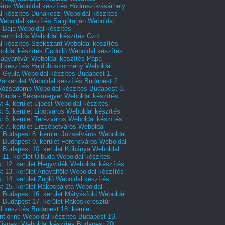
áros
Weboldal készítés Hódmezővásárhely
l készítés Dunakeszi
Weboldal készítés
Weboldal készítés Salgótarján
Weboldal
s Baja
Weboldal készítés
zentmiklós
Weboldal készítés Ózd
l készítés Szekszárd
Weboldal készítés
oldal készítés Gödöllő
Weboldal készítés
agyaróvár
Weboldal készítés Pápa
l készítés Hajdúböszörmény
Weboldal
s Gyula
Weboldal készítés Budapest 1.
Várkerület
Weboldal készítés Budapest 2.
 Rózsadomb
Weboldal készítés Budapest 3.
 Óbuda - Békásmegyer
Weboldal készítés
 4. kerület Újpest
Weboldal készítés
 5. kerület Lipótváros
Weboldal készítés
 6. kerület Terézváros
Weboldal készítés
 7. kerület Erzsébetváros
Weboldal
 Budapest 8. kerület Józsefváros
Weboldal
 Budapest 9. kerület Ferencváros
Weboldal
s Budapest 10. kerület Kőbánya
Weboldal
 11. kerület Újbuda
Weboldal készítés
t 12. kerület Hegyvidék
Weboldal készítés
 13. kerület Angyalföld
Weboldal készítés
 14. kerület Zugló
Weboldal készítés
 15. kerület Rákospalota
Weboldal
 Budapest 16. kerület Mátyásföld
Weboldal
 Budapest 17. kerület Rákoskeresztúr
 készítés Budapest 18. kerület
tlőrinc
Weboldal készítés Budapest 19.
Kispest
Weboldal készítés Budapest 20.