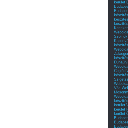
kerület 
Budapest
Budapes
készíté
készíté
készíté
Kecske
Webolda
Szolnok
Kaposvá
készíté
Webolda
Zalaege
készíté
Dunaújv
Webolda
Cegléd
készíté
Szigets
Webolda
Vác
Web
Mosonm
Webolda
készíté
kerület 
kerület
kerület
Budapest
Budapest
Budapest