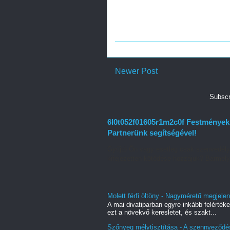
Newer Post
Subscr
6l0t052f01605r1m2c0f Festmények f
Partnerünk segítségével!
Gyűjtő Ön vagy esetleg csak szenvedély
kifejezetten kötődése hozzájuk? Bármelyi
Molett férfi öltöny - Nagyméretű megjelené
A mai divatiparban egyre inkább felértéke
ezt a növekvő keresletet, és szakt...
Szőnyeg mélytisztítása - A szennyeződé