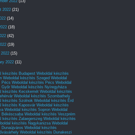
mber 2022
(13)
t 2022
(21)
2022
(14)
2022
(18)
022
(42)
2022
(19)
 2022
(15)
ary 2022
(11)
l készítés Budapest
Weboldal készítés
n
Weboldal készítés Szeged
Weboldal
s Pécs
Weboldal készítés Pécs
Weboldal
s Győr
Weboldal készítés Nyíregyháza
l készítés Kecskemét
Weboldal készítés
ehérvár
Weboldal készítés Szombathely
l készítés Szolnok
Weboldal készítés Érd
l készítés Kaposvár
Weboldal készítés
ya
Weboldal készítés Sopron
Weboldal
s Békéscsaba
Weboldal készítés Veszprém
l készítés Zalaegerszeg
Weboldal készítés
boldal készítés Nagykanizsa
Weboldal
s Dunaújváros
Weboldal készítés
vásárhely
Weboldal készítés Dunakeszi