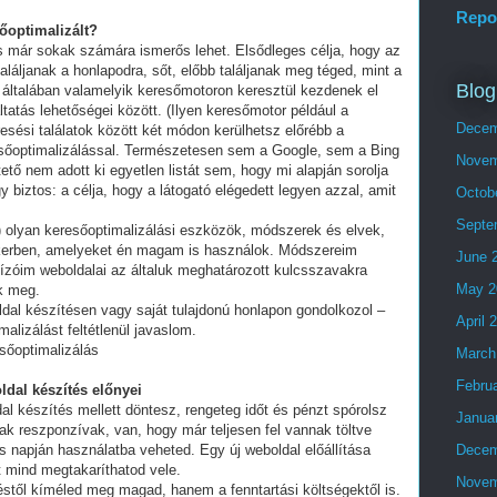
Repo
sőoptimalizált?
és már sokak számára ismerős lehet. Elsődleges célja, hogy az
láljanak a honlapodra, sőt, előbb találjanak meg téged, mint a
Blog
 általában valamelyik keresőmotoron keresztül kezdenek el
tatás lehetőségei között. (Ilyen keresőmotor például a
Decem
esési találatok között két módon kerülhetsz előrébb a
eresőoptimalizálással. Természetesen sem a Google, sem a Bing
Novem
ő nem adott ki egyetlen listát sem, hogy mi alapján sorolja
y biztos: a célja, hogy a látogató elégedett legyen azzal, amit
Octob
Septe
olyan keresőoptimalizálási eszközök, módszerek és elvek,
ikerben, amelyeket én magam is használok. Módszereim
June 
ízóim weboldalai az általuk meghatározott kulcsszavakra
May 2
ek meg.
ldal készítésen vagy saját tulajdonú honlapon gondolkozol –
April 
alizálást feltétlenül javaslom.
sőoptimalizálás
March
Febru
ldal készítés előnyei
al készítés mellett döntesz, rengeteg időt és pénzt spórolsz
Janua
ak reszponzívak, van, hogy már teljesen fel vannak töltve
 napján használatba veheted. Egy új weboldal előállítása
Decem
t mind megtakaríthatod vele.
Novem
stől kíméled meg magad, hanem a fenntartási költségektől is.