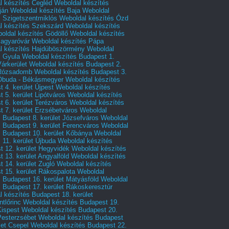
l készítés Cegléd
Weboldal készítés
ján
Weboldal készítés Baja
Weboldal
s Szigetszentmiklós
Weboldal készítés Ózd
l készítés Szekszárd
Weboldal készítés
oldal készítés Gödöllő
Weboldal készítés
agyaróvár
Weboldal készítés Pápa
l készítés Hajdúböszörmény
Weboldal
s Gyula
Weboldal készítés Budapest 1.
Várkerület
Weboldal készítés Budapest 2.
 Rózsadomb
Weboldal készítés Budapest 3.
 Óbuda - Békásmegyer
Weboldal készítés
 4. kerület Újpest
Weboldal készítés
 5. kerület Lipótváros
Weboldal készítés
 6. kerület Terézváros
Weboldal készítés
 7. kerület Erzsébetváros
Weboldal
 Budapest 8. kerület Józsefváros
Weboldal
 Budapest 9. kerület Ferencváros
Weboldal
s Budapest 10. kerület Kőbánya
Weboldal
 11. kerület Újbuda
Weboldal készítés
t 12. kerület Hegyvidék
Weboldal készítés
 13. kerület Angyalföld
Weboldal készítés
 14. kerület Zugló
Weboldal készítés
 15. kerület Rákospalota
Weboldal
 Budapest 16. kerület Mátyásföld
Weboldal
 Budapest 17. kerület Rákoskeresztúr
 készítés Budapest 18. kerület
tlőrinc
Weboldal készítés Budapest 19.
Kispest
Weboldal készítés Budapest 20.
Pesterzsébet
Weboldal készítés Budapest
let Csepel
Weboldal készítés Budapest 22.