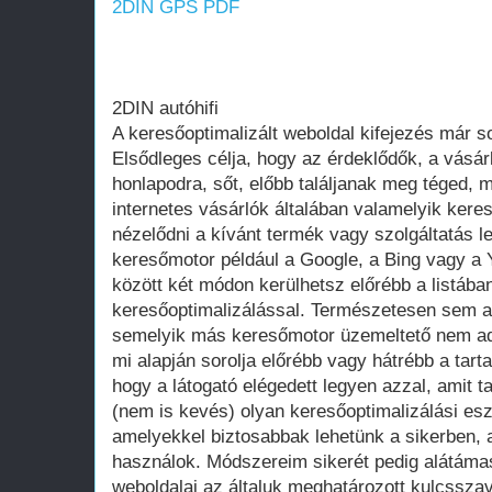
2DIN GPS PDF
2DIN autóhifi
A keresőoptimalizált weboldal kifejezés már 
Elsődleges célja, hogy az érdeklődők, a vásár
honlapodra, sőt, előbb találjanak meg téged, 
internetes vásárlók általában valamelyik ker
nézelődni a kívánt termék vagy szolgáltatás le
keresőmotor például a Google, a Bing vagy a Y
között két módon kerülhetsz előrébb a listában
keresőoptimalizálással. Természetesen sem a
semelyik más keresőmotor üzemeltető nem adot
mi alapján sorolja előrébb vagy hátrébb a tarta
hogy a látogató elégedett legyen azzal, amit 
(nem is kevés) olyan keresőoptimalizálási es
amelyekkel biztosabbak lehetünk a sikerben,
használok. Módszereim sikerét pedig alátáma
weboldalai az általuk meghatározott kulcsszav