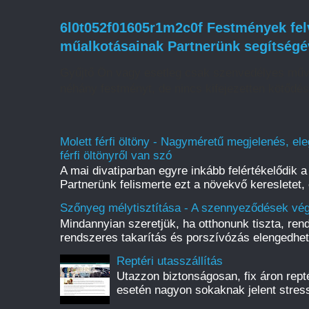
6l0t052f01605r1m2c0f Festmények felv
műalkotásainak Partnerünk segítségé
Gyűjtő Ön vagy esetleg csak szenvedélyes műv
néhány festményt, de nincs kifejezetten kötődé
Molett férfi öltöny - Nagyméretű megjelenés, ele
férfi öltönyről van szó
A mai divatiparban egyre inkább felértékelődik a 
Partnerünk felismerte ezt a növekvő keresletet, 
Szőnyeg mélytisztítása - A szennyeződések vég
Mindannyian szeretjük, ha otthonunk tiszta, rend
rendszeres takarítás és porszívózás elengedhete
Reptéri utasszállítás
Utazzon biztonságosan, fix áron reptér
esetén nagyon sokaknak jelent stress