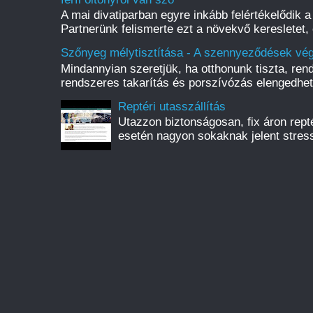
A mai divatiparban egyre inkább felértékelődik a 
Partnerünk felismerte ezt a növekvő keresletet, 
Szőnyeg mélytisztítása - A szennyeződések vég
Mindannyian szeretjük, ha otthonunk tiszta, rend
rendszeres takarítás és porszívózás elengedhete
Reptéri utasszállítás
Utazzon biztonságosan, fix áron reptér
esetén nagyon sokaknak jelent stress