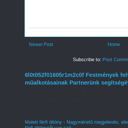
Newer Post
Home
Subscribe to:
Post Comme
6l0t052f01605r1m2c0f Festmények felv
műalkotásainak Partnerünk segítségé
Gyűjtő Ön vagy esetleg csak szenvedélyes műv
néhány festményt, de nincs kifejezetten kötődé
Molett férfi öltöny - Nagyméretű megjelenés, ele
férfi öltönyről van szó