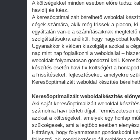
A költségekkel minden esetben előre tudsz kal
havidíj és kész.
A keresőoptimalizált bérelhető weboldal kész
cégek számára, akik még frissek a piacon, ki 
egyáltalán van-e a számításaiknak megfelelő 
szolgáltatásukra anélkül, hogy nagyobbat kell
Ugyanakkor kiválóan kiszolgálja azokat a cég
nap mint nap foglalkozni a weboldallal – hisze
weboldalt folyamatosan gondozni kell. Keresőo
készítés esetén havi fix költségért a honlap
a frissítéseket, fejlesztéseket, amelyekre szü
Keresőoptimalizált weboldal készítés bérelhet
Keresőoptimalizált weboldalkészítés előnye
Aki saját keresőoptimalizált weboldal készítés
számolnia havi bérleti díjjal. Természetesen ett
azokat a költségeket, amelyek egy honlap műk
szükségesek, ami a legtöbb esetben elenyésző
Hátránya, hogy folyamatosan gondoskodni kell
fejlesztő, aki rendelkezésre áll probléma ese