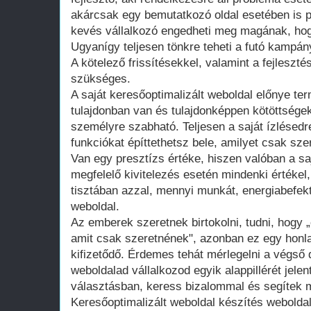
akárcsak egy bemutatkozó oldal esetében is 
kevés vállalkozó engedheti meg magának, hogy
Ugyanígy teljesen tönkre teheti a futó kampán
A kötelező frissítésekkel, valamint a fejleszté
szükséges.
A saját keresőoptimalizált weboldal előnye te
tulajdonban van és tulajdonképpen kötöttsége
személyre szabható. Teljesen a saját ízlésedr
funkciókat építtethetsz bele, amilyet csak szer
Van egy presztízs értéke, hiszen valóban a saj
megfelelő kivitelezés esetén mindenki értékel
tisztában azzal, mennyi munkát, energiabefekte
weboldal.
Az emberek szeretnek birtokolni, tudni, hogy 
amit csak szeretnének", azonban ez egy honla
kifizetődő. Érdemes tehát mérlegelni a végső d
weboldalad vállalkozod egyik alappillérét jelen
választásban, keress bizalommal és segítek m
Keresőoptimalizált weboldal készítés webolda