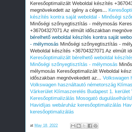
Keresőoptimalizált Weboldal készítés +36704
megnövekedett az igény a céges...
Keresőopti
készítés kontra saját weboldal - Minőségi sz
Minőségi szőnyegtisztítás - mélymosás Keres
+36704327071 Az elmúlt időszakban megnövek
bérelhető weboldal készítés kontra saját webo
- mélymosás
Minőségi szőnyegtisztítás - mél
Weboldal készítés +36704327071 Az elmúlt i
Keresőoptimalizált bérelhető weboldal készítés
Minőségi szőnyegtisztítás - mélymosás
Minősé
mélymosás Keresőoptimalizált Weboldal kész
időszakban megnövekedett az...
Volkswagen 
Volkswagen használtautó németország
Klímas
Várkerület
Klímaszerelés Budapest 1. kerület 
Keresőoptimalizálás
Mosogató duguláselhárít
Havidíjas webáruház keresőoptimalizálás
Hav
keresőoptimalizálás
at
May 18, 2022