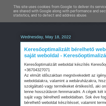
This site uses cookies from Google to deliver its servic
are shared with Google along with performance and secu
Weboldal készítés á
statistics, and to detect and address abuse.
Wednesday, May 18, 2022
Keresőoptimalizált bérelhető web
saját weboldal - Keresőoptimalizá
Keresőoptimalizált weboldal készítés Keresőo
+36704327071
Az elmúlt időszakban megnövekedett az igén
weboldalakra, valamint a webáruházakra, his
szolgáltató vagy termékeket értékesítő, aki on
lenne hosszútávon fennmaradni. A cégek két i
saját vagy bérelhető weboldalban. Sok éve fo
bérelhető weboldal készítéssel, valamint term