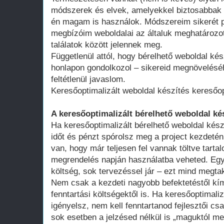
módszerek és elvek, amelyekkel biztosabbak 
én magam is használok. Módszereim sikerét p
megbízóim weboldalai az általuk meghatározot
találatok között jelennek meg.
Függetlenül attól, hogy bérelhető weboldal kés
honlapon gondolkozol – sikereid megnövelésé
feltétlenül javaslom.
Keresőoptimalizált weboldal készítés keresőo
A keresőoptimalizált bérelhető weboldal ké
Ha keresőoptimalizált bérelhető weboldal kész
időt és pénzt spórolsz meg a project kezdeté
van, hogy már teljesen fel vannak töltve tart
megrendelés napján használatba veheted. Egy 
költség, sok tervezéssel jár – ezt mind megtak
Nem csak a kezdeti nagyobb befektetéstől k
fenntartási költségektől is. Ha keresőoptimali
igényelsz, nem kell fenntartanod fejlesztői cs
sok esetben a jelzésed nélkül is „maguktól m