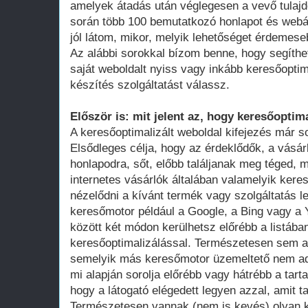
amelyek átadás után véglegesen a vevő tula
során több 100 bemutatkozó honlapot és webá
jól látom, mikor, melyik lehetőséget érdemese
Az alábbi sorokkal bízom benne, hogy segíthe
saját weboldalt nyiss vagy inkább keresőoptim
készítés szolgáltatást válassz.
Először is: mit jelent az, hogy keresőoptima
A keresőoptimalizált weboldal kifejezés már 
Elsődleges célja, hogy az érdeklődők, a vásár
honlapodra, sőt, előbb találjanak meg téged, 
internetes vásárlók általában valamelyik ker
nézelődni a kívánt termék vagy szolgáltatás le
keresőmotor például a Google, a Bing vagy a Y
között két módon kerülhetsz előrébb a listában
keresőoptimalizálással. Természetesen sem a
semelyik más keresőmotor üzemeltető nem adot
mi alapján sorolja előrébb vagy hátrébb a tarta
hogy a látogató elégedett legyen azzal, amit ta
Természetesen vannak (nem is kevés) olyan k