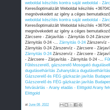
weboldal készítés kontra saját weboldal - Zár
Keresőoptimalizált Weboldal készítés +36704
megnövekedett az igény a céges bemutatkozó
weboldal készítés kontra saját weboldal - Zár
Keresőoptimalizált Weboldal készítés +36704
megnövekedett az igény a céges bemutatkozó
Zárcsere - Zárjavítás - Zárnyitás 0-24 Zárszer
Zárnyitás 0-24 -...
Zárnyitás 0-24
Zárszervíz - 
Zárnyitás 0-24 Zárszervíz - Zárcsere - Zárjavít
Zárnyitás 0-24
Zárszervíz - Zárcsere - Zárjaví
- Zárcsere - Zárjavítás - Zárnyitás 0-24 -...
Fű
Fűtésszerelő, gázszerelő
Mosogató dugulásel
duguláselhárítás
Zuhanytálca duguláselhárítá
Gázszerelő és FÉG gázkazán javítás Budapest
Gázszerelő és FÉG gázkazán javítás Budapest
felvásárlás - Arany eladás - Elittgold
Arany fel
Elittgold
at
June 08, 2022