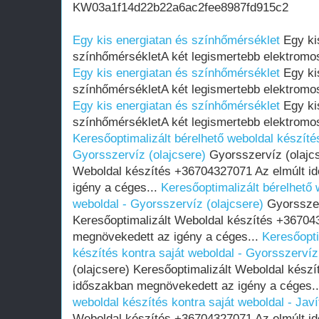
KW03a1f14d22b22a6ac2fee8987fd915c2
Egy kis energiatan és színhőmérséklet
Egy ki
színhőmérsékletA két legismertebb elektromos
Egy kis energiatan és színhőmérséklet
Egy ki
színhőmérsékletA két legismertebb elektromos
Egy kis energiatan és színhőmérséklet
Egy ki
színhőmérsékletA két legismertebb elektromos
Keresőoptimalizált bérelhető weboldal készítés
Gyorsszervíz (olajcsere)
Gyorsszervíz (olajcs
Weboldal készítés +36704327071 Az elmúlt i
igény a céges...
Keresőoptimalizált bérelhető 
weboldal - Gyorsszervíz (olajcsere)
Gyorsszer
Keresőoptimalizált Weboldal készítés +36704
megnövekedett az igény a céges...
Keresőopti
készítés kontra saját weboldal - Gyorsszervíz
(olajcsere) Keresőoptimalizált Weboldal kész
időszakban megnövekedett az igény a céges.
weboldal készítés kontra saját weboldal - Javí
Weboldal készítés +36704327071 Az elmúlt i