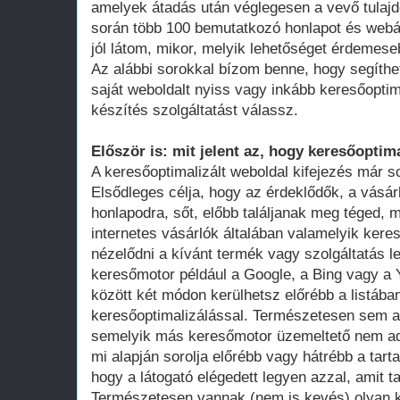
amelyek átadás után véglegesen a vevő tula
során több 100 bemutatkozó honlapot és webá
jól látom, mikor, melyik lehetőséget érdemese
Az alábbi sorokkal bízom benne, hogy segíthe
saját weboldalt nyiss vagy inkább keresőoptim
készítés szolgáltatást válassz.
Először is: mit jelent az, hogy keresőoptima
A keresőoptimalizált weboldal kifejezés már 
Elsődleges célja, hogy az érdeklődők, a vásár
honlapodra, sőt, előbb találjanak meg téged, 
internetes vásárlók általában valamelyik ker
nézelődni a kívánt termék vagy szolgáltatás le
keresőmotor például a Google, a Bing vagy a Y
között két módon kerülhetsz előrébb a listában
keresőoptimalizálással. Természetesen sem a
semelyik más keresőmotor üzemeltető nem adot
mi alapján sorolja előrébb vagy hátrébb a tarta
hogy a látogató elégedett legyen azzal, amit ta
Természetesen vannak (nem is kevés) olyan k