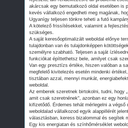
akárcsak egy bemutatkozó oldal esetében is 
kevés vállalkozó engedheti meg magának, hogy
Ugyanígy teljesen tönkre teheti a futó kampán
A kötelező frissítésekkel, valamint a fejleszté
szükséges.
A saját keresőoptimalizált weboldal előnye te
tulajdonban van és tulajdonképpen kötöttsége
személyre szabható. Teljesen a saját ízlésedr
funkciókat építtethetsz bele, amilyet csak szer
Van egy presztízs értéke, hiszen valóban a saj
megfelelő kivitelezés esetén mindenki értékel
tisztában azzal, mennyi munkát, energiabefekte
weboldal.
Az emberek szeretnek birtokolni, tudni, hogy 
amit csak szeretnének", azonban ez egy honla
kifizetődő. Érdemes tehát mérlegelni a végső d
weboldalad vállalkozod egyik alappillérét jelen
választásban, keress bizalommal és segítek m
Egy kis energiatan és színhőmérséklet webold