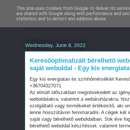
This site uses cookies from Google to deliver its servic
are shared with Google along with performance and secu
Weboldal készítés á
statistics, and to detect and address abuse.
Wednesday, June 8, 2022
Keresőoptimalizált bérelhető web
saját weboldal - Egy kis energiat
Egy kis energiatan és színhőmérséklet Kereső
+36704327071
Az elmúlt időszakban megnövekedett az igén
weboldalakra, valamint a webáruházakra, his
szolgáltató vagy termékeket értékesítő, aki on
lenne hosszútávon fennmaradni. A cégek két i
saját vagy bérelhető weboldalban. Sok éve fo
bérelhető weboldal készítéssel, valamint term