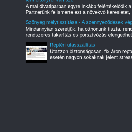
A mai divatiparban egyre inkább felértékelődik a 
Partnerünk felismerte ezt a növekvő keresletet, 
Szőnyeg mélytisztítása - A szennyeződések vég
Mindannyian szeretjük, ha otthonunk tiszta, rend
rendszeres takarítás és porszívózás elengedhete
Reptéri utasszállítás
Utazzon biztonságosan, fix áron reptér
esetén nagyon sokaknak jelent stress