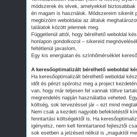
módszerek és elvek, amelyekkel biztosabbak 
én magam is használok. Módszereim sikerét p
megbízóim weboldalai az általuk meghatározot
találatok között jelennek meg.
Függetlenül attól, hogy bérelhető weboldal kés
honlapon gondolkozol – sikereid megnövelésé
feltétlenül javaslom.
Egy kis energiatan és színhőmérséklet kereső
A keresőoptimalizált bérelhető weboldal ké
Ha keresőoptimalizált bérelhető weboldal kész
időt és pénzt spórolsz meg a project kezdeté
van, hogy már teljesen fel vannak töltve tart
megrendelés napján használatba veheted. Egy 
költség, sok tervezéssel jár – ezt mind megtak
Nem csak a kezdeti nagyobb befektetéstől k
fenntartási költségektől is. Ha keresőoptimali
igényelsz, nem kell fenntartanod fejlesztői cs
sok esetben a jelzésed nélkül is „maguktól m