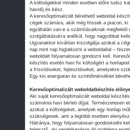
A költségekkel minden esetben előre tudsz kal
havidíj és kész.
A keresőoptimalizált bérelhető weboldal kész
cégek számára, akik még frissek a piacon, ki 
egyáltalán van-e a számításaiknak megfelelő 
szolgáltatásukra anélkül, hogy nagyobbat kell
Ugyanakkor kiválóan kiszolgálja azokat a cég
nap mint nap foglalkozni a weboldallal – hisze
weboldalt folyamatosan gondozni kell. Keresőo
készítés esetén havi fix költségért a honlap
a frissítéseket, fejlesztéseket, amelyekre szü
Egy kis energiatan és színhőmérséklet bérelh
Keresőoptimalizált weboldalkészítés előnye
Aki saját keresőoptimalizált weboldal készítés
számolnia havi bérleti díjjal. Természetesen ett
azokat a költségeket, amelyek egy honlap műk
szükségesek, ami a legtöbb esetben elenyésző
Hátránya, hogy folyamatosan gondoskodni kell
fejlesztő, aki rendelkezésre áll probléma ese