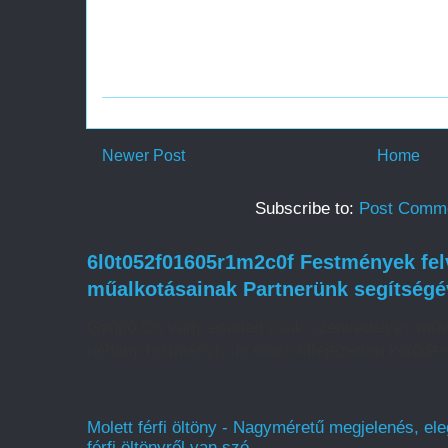
Newer Post
Home
Subscribe to:
Post Comme
6l0t052f01605r1m2c0f Festmények felv
műalkotásainak Partnerünk segítségé
Gyűjtő Ön vagy esetleg csak szenvedélyes műv
néhány festményt, de nincs kifejezetten kötődé
Molett férfi öltöny - Nagyméretű megjelenés, ele
férfi öltönyről van szó