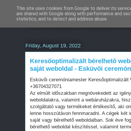
This site uses cookies from Google to deliver its servic
are shared with Google along with performance and secu
Weboldal készítés á
statistics, and to detect and address abuse.
Friday, August 19, 2022
Keresőoptimalizált bérelhető web
saját weboldal - Esküvői ceremó
Esküvői ceremóniamester Keresőoptimalizált 
+36704327071
Az elmúlt időszakban megnövekedett az igén
weboldalakra, valamint a webáruházakra, his
szolgáltató vagy termékeket értékesítő, aki on
lenne hosszútávon fennmaradni. A cégek két i
saját vagy bérelhető weboldalban. Sok éve fo
bérelhető weboldal készítéssel, valamint term