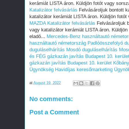
kerámiát LISTA áron. Küldjön fotót vagy sorsz
Katalizátor felvásárlás
Felvásároljuk bontott ka
katalizátor kerámiát LISTA áron. Küldjön fotót
MAZDA Katalizátor felvásárlás
Felvásároljuk bo
vagy katalizátor kerámiát LISTA áron. Küldjön
eladó...
Mercedes-Benz használtautó németo
használtautó németország
Padlóösszefolyó du
duguláselhárítás
Mosdó duguláselhárítás
Mosd
és FÉG gázkazán javítás Budapest 10. kerüle
gázkazán javítás Budapest 10. kerület Kőbán
Ügynökség
Havidíjas keresőmarketing Ügynö
at
August 19, 2022
No comments:
Post a Comment