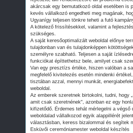
akárcsak egy bemutatkozó oldal esetében is 
kevés vállalkozó engedheti meg magának, hogy
Ugyanígy teljesen tönkre teheti a futó kampán
A kötelező frissítésekkel, valamint a fejleszté
szükséges.
A saját keresőoptimalizált weboldal előnye te
tulajdonban van és tulajdonképpen kötöttsége
személyre szabható. Teljesen a saját ízlésedr
funkciókat építtethetsz bele, amilyet csak szer
Van egy presztízs értéke, hiszen valóban a saj
megfelelő kivitelezés esetén mindenki értékel
tisztában azzal, mennyi munkát, energiabefekte
weboldal.
Az emberek szeretnek birtokolni, tudni, hogy 
amit csak szeretnének", azonban ez egy honla
kifizetődő. Érdemes tehát mérlegelni a végső d
weboldalad vállalkozod egyik alappillérét jelen
választásban, keress bizalommal és segítek m
Esküvői ceremóniamester weboldal készítés