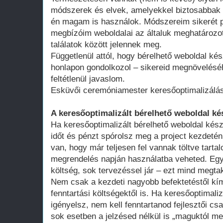
módszerek és elvek, amelyekkel biztosabbak 
én magam is használok. Módszereim sikerét p
megbízóim weboldalai az általuk meghatározot
találatok között jelennek meg.
Függetlenül attól, hogy bérelhető weboldal kés
honlapon gondolkozol – sikereid megnövelésé
feltétlenül javaslom.
Esküvői ceremóniamester keresőoptimalizálá
A keresőoptimalizált bérelhető weboldal ké
Ha keresőoptimalizált bérelhető weboldal kész
időt és pénzt spórolsz meg a project kezdeté
van, hogy már teljesen fel vannak töltve tart
megrendelés napján használatba veheted. Egy 
költség, sok tervezéssel jár – ezt mind megtak
Nem csak a kezdeti nagyobb befektetéstől k
fenntartási költségektől is. Ha keresőoptimali
igényelsz, nem kell fenntartanod fejlesztői cs
sok esetben a jelzésed nélkül is „maguktól m