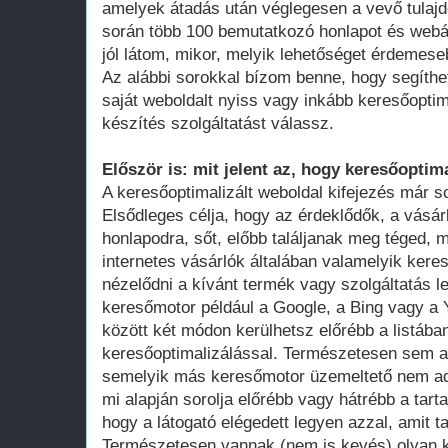
amelyek átadás után véglegesen a vevő tula
során több 100 bemutatkozó honlapot és webá
jól látom, mikor, melyik lehetőséget érdemese
Az alábbi sorokkal bízom benne, hogy segíthe
saját weboldalt nyiss vagy inkább keresőoptim
készítés szolgáltatást válassz.
Először is: mit jelent az, hogy keresőoptima
A keresőoptimalizált weboldal kifejezés már 
Elsődleges célja, hogy az érdeklődők, a vásár
honlapodra, sőt, előbb találjanak meg téged, 
internetes vásárlók általában valamelyik ker
nézelődni a kívánt termék vagy szolgáltatás le
keresőmotor például a Google, a Bing vagy a Y
között két módon kerülhetsz előrébb a listában
keresőoptimalizálással. Természetesen sem a
semelyik más keresőmotor üzemeltető nem adot
mi alapján sorolja előrébb vagy hátrébb a tarta
hogy a látogató elégedett legyen azzal, amit ta
Természetesen vannak (nem is kevés) olyan k