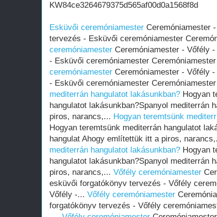
KW84ce3264679375d565af00d0a1568f8d
Esküvői ceremóniamester
Ceremóniamester - 
tervezés - Esküvői ceremóniamester Ceremóni
ceremóniamester
Ceremóniamester - Vőfély - 
- Esküvői ceremóniamester Ceremóniamester -
ceremóniamester
Ceremóniamester - Vőfély - 
- Esküvői ceremóniamester Ceremóniamester -
mediterrán hangulatot lakásunkban?
Hogyan te
hangulatot lakásunkban?Spanyol mediterrán han
piros, narancs,...
Hogyan teremtsünk mediterr
Hogyan teremtsünk mediterrán hangulatot la
hangulat Ahogy említettük itt a piros, narancs,
mediterrán hangulatot lakásunkban?
Hogyan te
hangulatot lakásunkban?Spanyol mediterrán han
piros, narancs,...
Vőfély ceremóniamester
Cer
esküvői forgatókönyv tervezés - Vőfély cere
Vőfély -...
Vőfély ceremóniamester
Ceremóniam
forgatókönyv tervezés - Vőfély ceremóniames
-...
Vőfély ceremóniamester
Ceremóniamester -