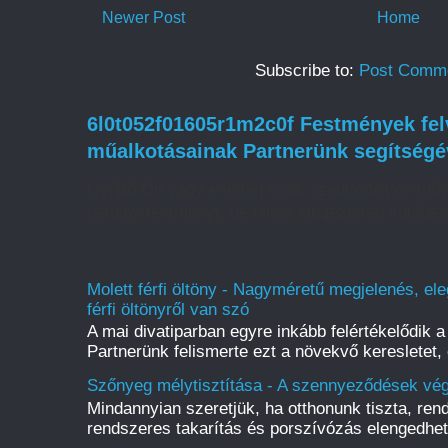
Newer Post
Home
Subscribe to:
Post Comme
6l0t052f01605r1m2c0f Festmények felv
műalkotásainak Partnerünk segítségé
Gyűjtő Ön vagy esetleg csak szenvedélyes műv
néhány festményt, de nincs kifejezetten kötődé
Molett férfi öltöny - Nagyméretű megjelenés, ele
férfi öltönyről van szó
A mai divatiparban egyre inkább felértékelődik a 
Partnerünk felismerte ezt a növekvő keresletet, 
Szőnyeg mélytisztítása - A szennyeződések vég
Mindannyian szeretjük, ha otthonunk tiszta, rend
rendszeres takarítás és porszívózás elengedhete