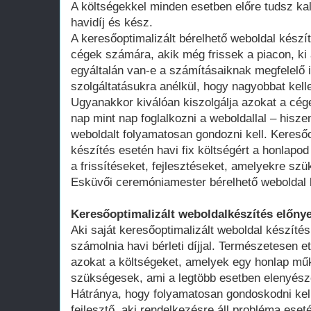
A költségekkel minden esetben előre tudsz kal
havidíj és kész.
A keresőoptimalizált bérelhető weboldal kész
cégek számára, akik még frissek a piacon, ki 
egyáltalán van-e a számításaiknak megfelelő 
szolgáltatásukra anélkül, hogy nagyobbat kell
Ugyanakkor kiválóan kiszolgálja azokat a cég
nap mint nap foglalkozni a weboldallal – hisze
weboldalt folyamatosan gondozni kell. Keresőo
készítés esetén havi fix költségért a honlap
a frissítéseket, fejlesztéseket, amelyekre szü
Esküvői ceremóniamester bérelhető weboldal 
Keresőoptimalizált weboldalkészítés előnye
Aki saját keresőoptimalizált weboldal készítés
számolnia havi bérleti díjjal. Természetesen ett
azokat a költségeket, amelyek egy honlap műk
szükségesek, ami a legtöbb esetben elenyésző
Hátránya, hogy folyamatosan gondoskodni kell
fejlesztő, aki rendelkezésre áll probléma ese