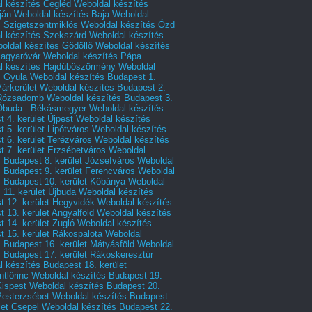
l készítés Cegléd
Weboldal készítés
ján
Weboldal készítés Baja
Weboldal
s Szigetszentmiklós
Weboldal készítés Ózd
l készítés Szekszárd
Weboldal készítés
oldal készítés Gödöllő
Weboldal készítés
agyaróvár
Weboldal készítés Pápa
l készítés Hajdúböszörmény
Weboldal
s Gyula
Weboldal készítés Budapest 1.
Várkerület
Weboldal készítés Budapest 2.
 Rózsadomb
Weboldal készítés Budapest 3.
 Óbuda - Békásmegyer
Weboldal készítés
 4. kerület Újpest
Weboldal készítés
 5. kerület Lipótváros
Weboldal készítés
 6. kerület Terézváros
Weboldal készítés
 7. kerület Erzsébetváros
Weboldal
 Budapest 8. kerület Józsefváros
Weboldal
 Budapest 9. kerület Ferencváros
Weboldal
s Budapest 10. kerület Kőbánya
Weboldal
 11. kerület Újbuda
Weboldal készítés
t 12. kerület Hegyvidék
Weboldal készítés
 13. kerület Angyalföld
Weboldal készítés
 14. kerület Zugló
Weboldal készítés
 15. kerület Rákospalota
Weboldal
 Budapest 16. kerület Mátyásföld
Weboldal
 Budapest 17. kerület Rákoskeresztúr
 készítés Budapest 18. kerület
tlőrinc
Weboldal készítés Budapest 19.
Kispest
Weboldal készítés Budapest 20.
Pesterzsébet
Weboldal készítés Budapest
let Csepel
Weboldal készítés Budapest 22.