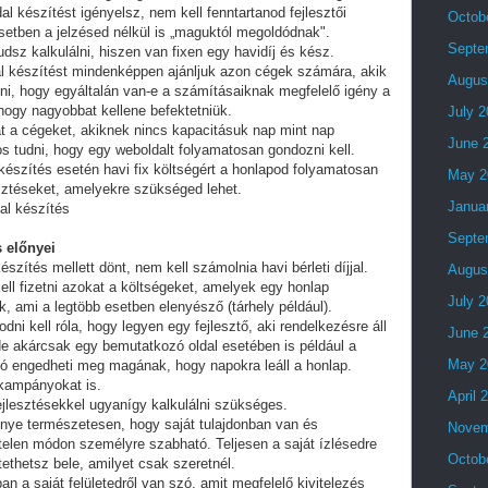
al készítést igényelsz, nem kell fenntartanod fejlesztői
Octob
setben a jelzésed nélkül is „maguktól megoldódnak".
Septe
dsz kalkulálni, hiszen van fixen egy havidíj és kész.
al készítést mindenképpen ajánljuk azon cégek számára, akik
Augus
lni, hogy egyáltalán van-e a számításaiknak megfelelő igény a
 hogy nagyobbat kellene befektetniük.
July 
t a cégeket, akiknek nincs kapacitásuk nap mint nap
June 
tos tudni, hogy egy weboldalt folyamatosan gondozni kell.
készítés esetén havi fix költségért a honlapod folyamatosan
May 2
esztéseket, amelyekre szükséged lehet.
Janua
al készítés
Septe
 előnyei
észítés mellett dönt, nem kell számolnia havi bérleti díjjal.
Augus
ell fizetni azokat a költségeket, amelyek egy honlap
July 
, ami a legtöbb esetben elenyésző (tárhely például).
i kell róla, hogy legyen egy fejlesztő, aki rendelkezésre áll
June 
e akárcsak egy bemutatkozó oldal esetében is például a
May 2
ó engedheti meg magának, hogy napokra leáll a honlap.
 kampányokat is.
April 
fejlesztésekkel ugyanígy kalkulálni szükséges.
lőnye természetesen, hogy saját tulajdonban van és
Novem
telen módon személyre szabható. Teljesen a saját ízlésedre
Octob
tethetsz bele, amilyet csak szeretnél.
an a saját felületedről van szó, amit megfelelő kivitelezés