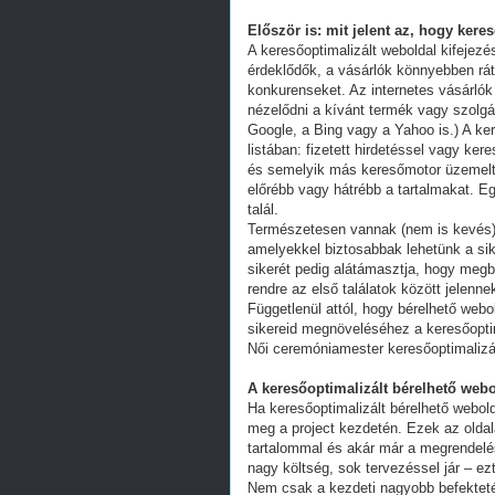
Először is: mit jelent az, hogy kere
A keresőoptimalizált weboldal kifejez
érdeklődők, a vásárlók könnyebben ráta
konkurenseket. Az internetes vásárlók
nézelődni a kívánt termék vagy szolgál
Google, a Bing vagy a Yahoo is.) A ker
listában: fizetett hirdetéssel vagy k
és semelyik más keresőmotor üzemeltet
előrébb vagy hátrébb a tartalmakat. Eg
talál.
Természetesen vannak (nem is kevés) 
amelyekkel biztosabbak lehetünk a s
sikerét pedig alátámasztja, hogy megb
rendre az első találatok között jelenn
Függetlenül attól, hogy bérelhető webo
sikereid megnöveléséhez a keresőoptim
Női ceremóniamester keresőoptimalizá
A keresőoptimalizált bérelhető webo
Ha keresőoptimalizált bérelhető webold
meg a project kezdetén. Ezek az oldal
tartalommal és akár már a megrendelés
nagy költség, sok tervezéssel jár – ez
Nem csak a kezdeti nagyobb befekteté