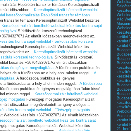
Webolda
malizálás Repülőtéri transzfer témában Keresőoptimalizált
Salgótar
lmúlt időszakban...
Keresőoptimalizált bérelhető weboldal
készíté
Webolda
ldal keresőoptimalizálás Repülőtéri transzfer témában
Vác
Web
ri transzfer témában Keresőoptimalizált Weboldal készítés
Mosonm
.
Keresőoptimalizált bérelhető weboldal készítés kontra saját
Webolda
nológiával
Sírkőtisztítás korszerű technológiával
készíté
 +36704327071 Az elmúlt időszakban megnövekedett az...
kerület 
kerület
készítés kontra saját weboldal - Sírkőtisztítás korszerű
kerület
 technológiával Keresőoptimalizált Weboldal készítés
Budapest
megnövekedett az...
Keresőoptimalizált bérelhető weboldal
Budapest
isztítás korszerű technológiával
Sírkőtisztítás korszerű
Budapest
boldal készítés +36704327071 Az elmúlt időszakban
Budapest
készítés
ktikus és igényes megvilágítása.
A fürdőszoba praktikus és
készítés
helyes de a fürdőszoba az a hely ahol minden reggel...
A
készíté
lágítása.
A fürdőszoba praktikus és igényes
készítés
e a fürdőszoba az a hely ahol minden reggel...
A fürdőszoba
Budapes
fürdőszoba praktikus és igényes megvilágítása.Talán kissé
Budapest
Budapest
hol minden reggel...
Keresőoptimalizált bérelhető weboldal
Budapest
észgép mozgatás
Fűrészgép mozgatás Keresőoptimalizált
készítés
lmúlt időszakban megnövekedett az igény a céges...
készítés
 készítés kontra saját weboldal - Fűrészgép mozgatás
Weboldal
lt Weboldal készítés +36704327071 Az elmúlt időszakban
Pestszen
kerület 
resőoptimalizált bérelhető weboldal készítés kontra saját
kerület 
gép mozgatás Keresőoptimalizált Weboldal készítés
21. kerü
egnövekedett az igény a céges...
Weboldal készítés