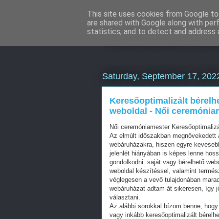
This site uses cookies from Google to 
are shared with Google along with per
Weboldal kés
statistics, and to detect and address 
Saturday, September 17, 202
Keresőoptimalizált bérelh
weboldal - Női ceremónia
Női ceremóniamester Keresőoptimaliz
Az elmúlt időszakban megnövekedett a
webáruházakra, hiszen egyre kevesebb 
jelenlét hiányában is képes lenne hos
gondolkodni: saját vagy bérelhető web
weboldal készítéssel, valamint termés
véglegesen a vevő tulajdonában mara
webáruházat adtam át sikeresen, így j
választani.
Az alábbi sorokkal bízom benne, hogy 
vagy inkább keresőoptimalizált bérelhe