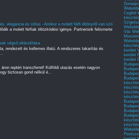
k...
Dunaújv
Webolda
Cegléd
készíté
Szigets
s, elegancia és stílus - Amikor a molett férfi öltönyről van szó
Webolda
lődik a molett férfiak öltözködési igénye. Partnerünk felismerte
Vác
Web
Mosonm
Webolda
sek végső eltávolítása
készíté
a, rendezett és kellemes illatú. A rendszeres takarítás és
kerület 
...
kerület
kerület
Budapest
áron reptéri transzferrel! Külföldi utazás esetén nagyon
Budapest
ogy biztosan gond nélkül é...
Budapest
Budapest
készítés
készítés
készíté
készítés
Budapes
Budapest
Budapest
Budapest
készítés
készítés
Weboldal
Pestszen
kerület 