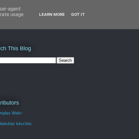
user-agent
erate usage
LEARN MORE
GOT IT
ch This Blog
ributors
mplex Web+
báruház készítés