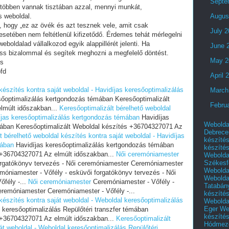
Septe
 többen vannak tisztában azzal, mennyi munkát,
s weboldal.
Augus
i, hogy „ez az övék és azt tesznek vele, amit csak
July 
setében nem feltétlenül kifizetődő. Érdemes tehát mérlegelni
eboldalad vállalkozod egyik alappillérét jelenti. Ha
June 
ess bizalommal és segítek meghozni a megfelelő döntést.
May 2
és
fd
April 
készítés kontra saját weboldal - Havidíjas keresőoptimalizálás
March
sőoptimalizálás kertgondozás témában Keresőoptimalizált
Febru
lmúlt időszakban...
Keresőoptimalizált bérelhető weboldal
díjas keresőoptimalizálás kertgondozás témában
Havidíjas
Webolda
mában Keresőoptimalizált Weboldal készítés +36704327071 Az
Debrece
t bérelhető weboldal készítés kontra saját weboldal - Havidíjas
készíté
mában
Havidíjas keresőoptimalizálás kertgondozás témában
készíté
 +36704327071 Az elmúlt időszakban...
Női ceremóniamester
Webolda
Székesf
orgatókönyv tervezés - Női ceremóniamester Ceremóniamester
Webolda
óniamester - Vőfély - esküvői forgatókönyv tervezés - Női
Webolda
fély -...
Női ceremóniamester
Ceremóniamester - Vőfély -
Tatabán
eremóniamester Ceremóniamester - Vőfély -...
készíté
készítés kontra saját weboldal - Weboldal keresőoptimalizálás
Webolda
Eger
We
keresőoptimalizálás Repülőtéri transzfer témában
készíté
 +36704327071 Az elmúlt időszakban...
Keresőoptimalizált
Hódmező
át weboldal - Weboldal keresőoptimalizálás Repülőtéri