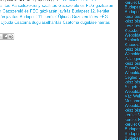
kerület 
llítás
Páncélszekrény szállítás
Gázszerelő és FÉG gázkazán
Budapest
k
Gázszerelő és FÉG gázkazán javítás Budapest 12. kerület
Budapes
készíté
n javítás Budapest 11. kerület Újbuda
Gázszerelő és FÉG
készíté
 Újbuda
Csatorna duguláselhárítás
Csatorna duguláselhárítás
készíté
Kecske
Webolda
Szolnok
Kaposvá
készíté
Webolda
Zalaege
készíté
Dunaújv
Webolda
Cegléd
készíté
Szigets
Webolda
Vác
Web
Mosonm
Webolda
készíté
kerület 
kerület
kerület
Budapest
Budapest
Budapest