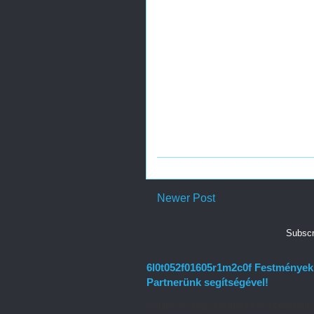
Newer Post
Subscr
6l0t052f01605r1m2c0f Festmények f
Partnerünk segítségével!
Gyűjtő Ön vagy esetleg csak szenvedély