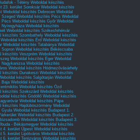
Budafok - Tétény
Weboldal készítés
 23. kerület Soroksár
Weboldal készítés
t
Weboldal készítés Debrecen
Weboldal
s Szeged
Weboldal készítés Pécs
Weboldal
s Pécs
Weboldal készítés Győr
Weboldal
s Nyíregyháza
Weboldal készítés
mét
Weboldal készítés Székesfehérvár
l készítés Szombathely
Weboldal készítés
Weboldal készítés Érd
Weboldal készítés
r
Weboldal készítés Tatabánya
Weboldal
s Sopron
Weboldal készítés Békéscsaba
l készítés Veszprém
Weboldal készítés
rszeg
Weboldal készítés Eger
Weboldal
s Nagykanizsa
Weboldal készítés
áros
Weboldal készítés Hódmezővásárhely
l készítés Dunakeszi
Weboldal készítés
Weboldal készítés Salgótarján
Weboldal
s Baja
Weboldal készítés
zentmiklós
Weboldal készítés Ózd
l készítés Szekszárd
Weboldal készítés
oldal készítés Gödöllő
Weboldal készítés
agyaróvár
Weboldal készítés Pápa
l készítés Hajdúböszörmény
Weboldal
s Gyula
Weboldal készítés Budapest 1.
Várkerület
Weboldal készítés Budapest 2.
 Rózsadomb
Weboldal készítés Budapest 3.
 Óbuda - Békásmegyer
Weboldal készítés
 4. kerület Újpest
Weboldal készítés
 5. kerület Lipótváros
Weboldal készítés
 6. kerület Terézváros
Weboldal készítés