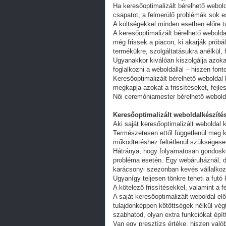
Ha keresőoptimalizált bérelhető webold
csapatot, a felmerülő problémák sok e
A költségekkel minden esetben előre tu
A keresőoptimalizált bérelhető webold
még frissek a piacon, ki akarják próbá
termékükre, szolgáltatásukra anélkül,
Ugyanakkor kiválóan kiszolgálja azoka
foglalkozni a weboldallal – hiszen fon
Keresőoptimalizált bérelhető weboldal 
megkapja azokat a frissítéseket, fejl
Női ceremóniamester bérelhető webold
Keresőoptimalizált weboldalkészítés
Aki saját keresőoptimalizált weboldal k
Természetesen ettől függetlenül meg k
működtetéshez feltétlenül szükségesek
Hátránya, hogy folyamatosan gondoskodn
probléma esetén. Egy webáruháznál, d
karácsonyi szezonban kevés vállalkoz
Ugyanígy teljesen tönkre teheti a futó
A kötelező frissítésekkel, valamint a 
A saját keresőoptimalizált weboldal e
tulajdonképpen kötöttségek nélkül vég
szabhatod, olyan extra funkciókat épít
Van egy presztízs értéke, hiszen valób