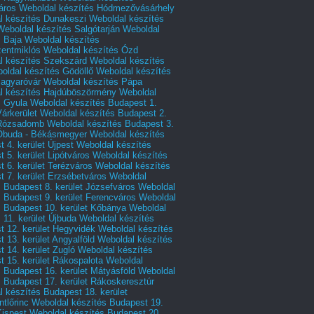
áros
Weboldal készítés Hódmezővásárhely
l készítés Dunakeszi
Weboldal készítés
Weboldal készítés Salgótarján
Weboldal
s Baja
Weboldal készítés
zentmiklós
Weboldal készítés Ózd
l készítés Szekszárd
Weboldal készítés
oldal készítés Gödöllő
Weboldal készítés
agyaróvár
Weboldal készítés Pápa
l készítés Hajdúböszörmény
Weboldal
s Gyula
Weboldal készítés Budapest 1.
Várkerület
Weboldal készítés Budapest 2.
 Rózsadomb
Weboldal készítés Budapest 3.
 Óbuda - Békásmegyer
Weboldal készítés
 4. kerület Újpest
Weboldal készítés
 5. kerület Lipótváros
Weboldal készítés
 6. kerület Terézváros
Weboldal készítés
 7. kerület Erzsébetváros
Weboldal
 Budapest 8. kerület Józsefváros
Weboldal
 Budapest 9. kerület Ferencváros
Weboldal
s Budapest 10. kerület Kőbánya
Weboldal
 11. kerület Újbuda
Weboldal készítés
t 12. kerület Hegyvidék
Weboldal készítés
 13. kerület Angyalföld
Weboldal készítés
 14. kerület Zugló
Weboldal készítés
 15. kerület Rákospalota
Weboldal
 Budapest 16. kerület Mátyásföld
Weboldal
 Budapest 17. kerület Rákoskeresztúr
 készítés Budapest 18. kerület
tlőrinc
Weboldal készítés Budapest 19.
Kispest
Weboldal készítés Budapest 20.