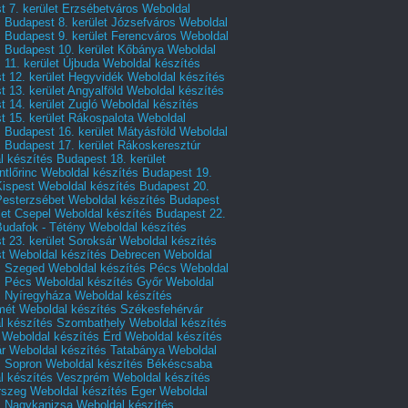
 7. kerület Erzsébetváros
Weboldal
 Budapest 8. kerület Józsefváros
Weboldal
 Budapest 9. kerület Ferencváros
Weboldal
s Budapest 10. kerület Kőbánya
Weboldal
 11. kerület Újbuda
Weboldal készítés
t 12. kerület Hegyvidék
Weboldal készítés
 13. kerület Angyalföld
Weboldal készítés
 14. kerület Zugló
Weboldal készítés
 15. kerület Rákospalota
Weboldal
 Budapest 16. kerület Mátyásföld
Weboldal
 Budapest 17. kerület Rákoskeresztúr
 készítés Budapest 18. kerület
tlőrinc
Weboldal készítés Budapest 19.
Kispest
Weboldal készítés Budapest 20.
Pesterzsébet
Weboldal készítés Budapest
let Csepel
Weboldal készítés Budapest 22.
Budafok - Tétény
Weboldal készítés
 23. kerület Soroksár
Weboldal készítés
t
Weboldal készítés Debrecen
Weboldal
s Szeged
Weboldal készítés Pécs
Weboldal
s Pécs
Weboldal készítés Győr
Weboldal
s Nyíregyháza
Weboldal készítés
mét
Weboldal készítés Székesfehérvár
l készítés Szombathely
Weboldal készítés
Weboldal készítés Érd
Weboldal készítés
r
Weboldal készítés Tatabánya
Weboldal
s Sopron
Weboldal készítés Békéscsaba
l készítés Veszprém
Weboldal készítés
rszeg
Weboldal készítés Eger
Weboldal
s Nagykanizsa
Weboldal készítés