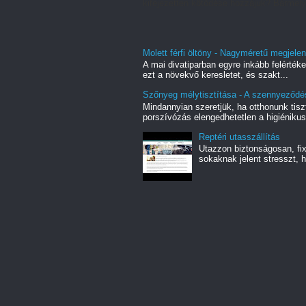
kifejezetten kötődése hozzájuk? Bármelyi
Molett férfi öltöny - Nagyméretű megjelené
A mai divatiparban egyre inkább felértéke
ezt a növekvő keresletet, és szakt...
Szőnyeg mélytisztítása - A szennyeződé
Mindannyian szeretjük, ha otthonunk tiszt
porszívózás elengedhetetlen a higiénikus
Reptéri utasszállítás
Utazzon biztonságosan, fix 
sokaknak jelent stresszt, h