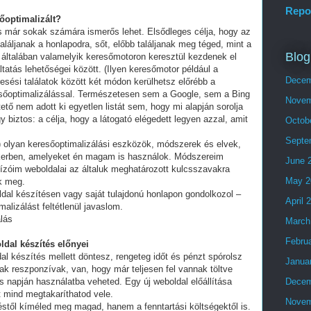
Repo
sőoptimalizált?
és már sokak számára ismerős lehet. Elsődleges célja, hogy az
láljanak a honlapodra, sőt, előbb találjanak meg téged, mint a
Blog
 általában valamelyik keresőmotoron keresztül kezdenek el
tatás lehetőségei között. (Ilyen keresőmotor például a
Decem
esési találatok között két módon kerülhetsz előrébb a
eresőoptimalizálással. Természetesen sem a Google, sem a Bing
Novem
ő nem adott ki egyetlen listát sem, hogy mi alapján sorolja
y biztos: a célja, hogy a látogató elégedett legyen azzal, amit
Octob
Septe
olyan keresőoptimalizálási eszközök, módszerek és elvek,
ikerben, amelyeket én magam is használok. Módszereim
June 
ízóim weboldalai az általuk meghatározott kulcsszavakra
May 2
ek meg.
ldal készítésen vagy saját tulajdonú honlapon gondolkozol –
April 
alizálást feltétlenül javaslom.
lás
March
Febru
ldal készítés előnyei
al készítés mellett döntesz, rengeteg időt és pénzt spórolsz
Janua
ak reszponzívak, van, hogy már teljesen fel vannak töltve
 napján használatba veheted. Egy új weboldal előállítása
Decem
t mind megtakaríthatod vele.
Novem
stől kíméled meg magad, hanem a fenntartási költségektől is.