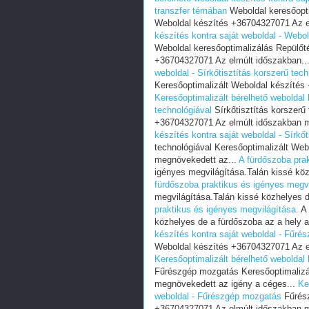
transzfer témában
Weboldal keresőopti
Weboldal készítés +36704327071 Az e
készítés kontra saját weboldal - Webo
Weboldal keresőoptimalizálás Repülőté
+36704327071 Az elmúlt időszakban..
weboldal - Sírkőtisztítás korszerű tech
Keresőoptimalizált Weboldal készítés
Keresőoptimalizált bérelhető weboldal 
technológiával
Sírkőtisztítás korszerű
+36704327071 Az elmúlt időszakban 
készítés kontra saját weboldal - Sírkőt
technológiával Keresőoptimalizált We
megnövekedett az...
A fürdőszoba pra
igényes megvilágítása.Talán kissé köz
fürdőszoba praktikus és igényes megvi
megvilágítása.Talán kissé közhelyes d
praktikus és igényes megvilágítása.
A 
közhelyes de a fürdőszoba az a hely a
készítés kontra saját weboldal - Fűr
Weboldal készítés +36704327071 Az e
Keresőoptimalizált bérelhető weboldal
Fűrészgép mozgatás Keresőoptimalizá
megnövekedett az igény a céges...
Ke
weboldal - Fűrészgép mozgatás
Fűrész
+36704327071 Az elmúlt időszakban m