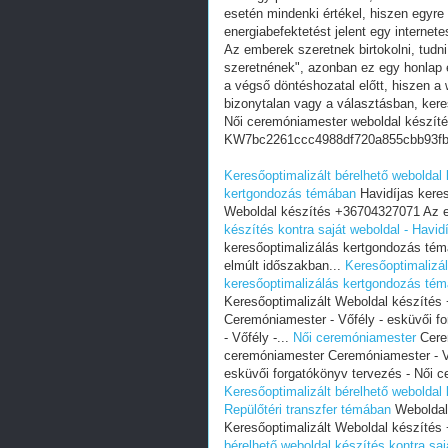
esetén mindenki értékel, hiszen egyre
energiabefektetést jelent egy internete
Az emberek szeretnek birtokolni, tudn
szeretnének", azonban ez egy honlap e
a végső döntéshozatal előtt, hiszen a w
bizonytalan vagy a választásban, ker
Női ceremóniamester weboldal készít
KW7bc2261ccc4988df720a855cbb93fb
Keresőoptimalizált bérelhető weboldal 
kertgondozás témában
Havidíjas kere
Weboldal készítés +36704327071 Az e
készítés kontra saját weboldal - Havi
keresőoptimalizálás kertgondozás té
elmúlt időszakban...
Keresőoptimalizál
keresőoptimalizálás kertgondozás té
Keresőoptimalizált Weboldal készítés
Ceremóniamester - Vőfély - esküvői f
- Vőfély -...
Női ceremóniamester
Cerem
ceremóniamester Ceremóniamester - Vő
esküvői forgatókönyv tervezés - Női c
Keresőoptimalizált bérelhető weboldal 
Repülőtéri transzfer témában
Weboldal 
Keresőoptimalizált Weboldal készítés
bérelhető weboldal készítés kontra saj