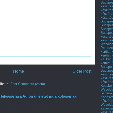
Budapest
készítés
készítés
készíté
készítés
Budapes
Budapest
Budapest
Budapest
készítés
készítés
Weboldal
Pestszen
kerület 
kerület 
21. kerü
kerület 
Budapest
Budapes
Home
Older Post
készíté
készíté
készíté
ibe to:
Post Comments (Atom)
Kecske
Webolda
Szolnok
elvásárlása Adjon új életet műalkotásainak
Kaposvá
készíté
Webolda
Zalaege
es művészetkedvelő? Netán örökölt néhány festményt, de nincs
készíté