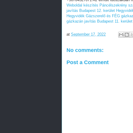
Weboldal készítés
Páncélszekrény szá
javítás Budapest 12. kerület Hegyvidé
Hegyvidék
Gázszerelő és FÉG gázkazá
gázkazán javítás Budapest 11. kerület
at
September 17, 2022
No comments:
Post a Comment