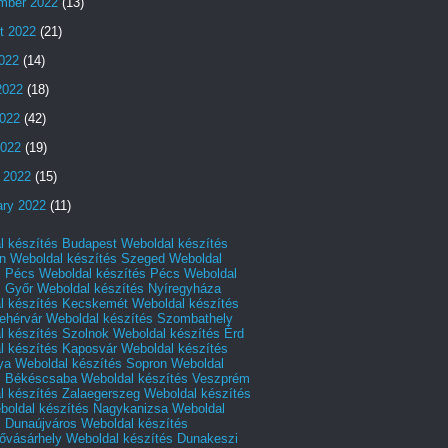
mber 2022
(13)
t 2022
(21)
2022
(14)
2022
(18)
022
(42)
2022
(19)
 2022
(15)
ary 2022
(11)
l készítés Budapest
Weboldal készítés
n
Weboldal készítés Szeged
Weboldal
s Pécs
Weboldal készítés Pécs
Weboldal
s Győr
Weboldal készítés Nyíregyháza
l készítés Kecskemét
Weboldal készítés
ehérvár
Weboldal készítés Szombathely
l készítés Szolnok
Weboldal készítés Érd
l készítés Kaposvár
Weboldal készítés
ya
Weboldal készítés Sopron
Weboldal
s Békéscsaba
Weboldal készítés Veszprém
l készítés Zalaegerszeg
Weboldal készítés
boldal készítés Nagykanizsa
Weboldal
s Dunaújváros
Weboldal készítés
vásárhely
Weboldal készítés Dunakeszi