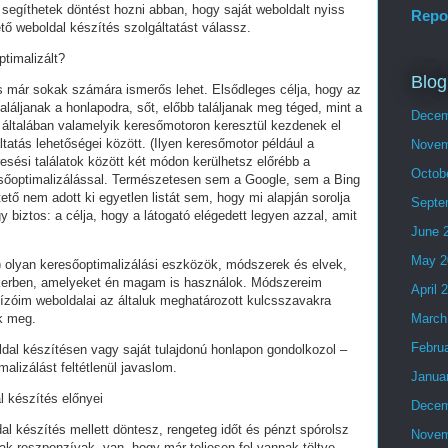
segíthetek döntést hozni abban, hogy saját weboldalt nyiss
Repo
tő weboldal készítés szolgáltatást válassz.
ptimalizált?
Blog
és már sokak számára ismerős lehet. Elsődleges célja, hogy az
láljanak a honlapodra, sőt, előbb találjanak meg téged, mint a
Decem
 általában valamelyik keresőmotoron keresztül kezdenek el
tatás lehetőségei között. (Ilyen keresőmotor például a
Novem
esési találatok között két módon kerülhetsz előrébb a
Octob
eresőoptimalizálással. Természetesen sem a Google, sem a Bing
ő nem adott ki egyetlen listát sem, hogy mi alapján sorolja
Septe
y biztos: a célja, hogy a látogató elégedett legyen azzal, amit
June 
May 2
olyan keresőoptimalizálási eszközök, módszerek és elvek,
ikerben, amelyeket én magam is használok. Módszereim
April 
ízóim weboldalai az általuk meghatározott kulcsszavakra
ek meg.
March
Febru
ldal készítésen vagy saját tulajdonú honlapon gondolkozol –
alizálást feltétlenül javaslom.
Janua
l készítés előnyei
Decem
al készítés mellett döntesz, rengeteg időt és pénzt spórolsz
Novem
ak reszponzívak, van, hogy már teljesen fel vannak töltve