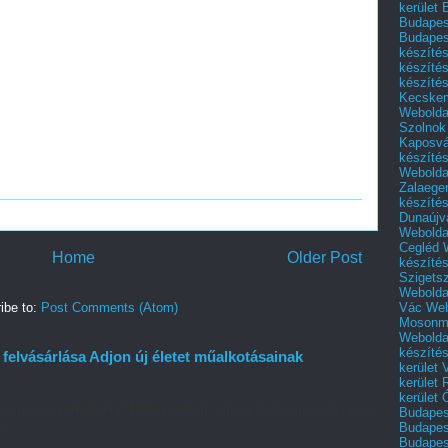
kerület 
Budapest
Budapes
készíté
készíté
készíté
Kecske
Webolda
Szolnok
Kaposvá
készíté
Webolda
Zalaege
készíté
Dunaújv
Webolda
Cegléd
Home
Older Post
készíté
Szigets
Webolda
Vác
Web
ibe to:
Post Comments (Atom)
Mosonm
Webolda
készíté
elvásárlása Adjon új életet műalkotásainak
kerület 
kerület
kerület
es művészetkedvelő? Netán örökölt néhány festményt, de nincs
Budapest
Budapest
k...
Budapest