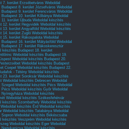
 7. kerület Erzsébetváros
Weboldal
 Budapest 8. kerület Józsefváros
Weboldal
 Budapest 9. kerület Ferencváros
Weboldal
s Budapest 10. kerület Kőbánya
Weboldal
 11. kerület Újbuda
Weboldal készítés
t 12. kerület Hegyvidék
Weboldal készítés
 13. kerület Angyalföld
Weboldal készítés
 14. kerület Zugló
Weboldal készítés
 15. kerület Rákospalota
Weboldal
 Budapest 16. kerület Mátyásföld
Weboldal
 Budapest 17. kerület Rákoskeresztúr
 készítés Budapest 18. kerület
tlőrinc
Weboldal készítés Budapest 19.
Kispest
Weboldal készítés Budapest 20.
Pesterzsébet
Weboldal készítés Budapest
let Csepel
Weboldal készítés Budapest 22.
Budafok - Tétény
Weboldal készítés
 23. kerület Soroksár
Weboldal készítés
t
Weboldal készítés Debrecen
Weboldal
s Szeged
Weboldal készítés Pécs
Weboldal
s Pécs
Weboldal készítés Győr
Weboldal
s Nyíregyháza
Weboldal készítés
mét
Weboldal készítés Székesfehérvár
l készítés Szombathely
Weboldal készítés
Weboldal készítés Érd
Weboldal készítés
r
Weboldal készítés Tatabánya
Weboldal
s Sopron
Weboldal készítés Békéscsaba
l készítés Veszprém
Weboldal készítés
rszeg
Weboldal készítés Eger
Weboldal
s Nagykanizsa
Weboldal készítés