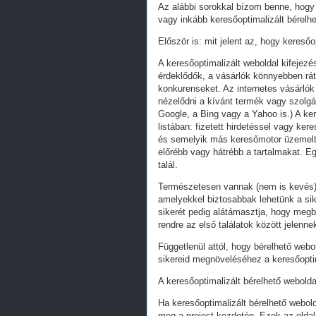
Az alábbi sorokkal bízom benne, hogy 
vagy inkább keresőoptimalizált bérelhe
Először is: mit jelent az, hogy keresőo
A keresőoptimalizált weboldal kifejez
érdeklődők, a vásárlók könnyebben ráta
konkurenseket. Az internetes vásárlók
nézelődni a kívánt termék vagy szolgál
Google, a Bing vagy a Yahoo is.) A ker
listában: fizetett hirdetéssel vagy k
és semelyik más keresőmotor üzemeltet
előrébb vagy hátrébb a tartalmakat. Eg
talál.
Természetesen vannak (nem is kevés) 
amelyekkel biztosabbak lehetünk a s
sikerét pedig alátámasztja, hogy megb
rendre az első találatok között jelenn
Függetlenül attól, hogy bérelhető webo
sikereid megnöveléséhez a keresőoptim
A keresőoptimalizált bérelhető webolda
Ha keresőoptimalizált bérelhető webold
meg a project kezdetén. Ezek az oldal