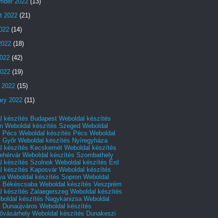
mber 2022
(13)
t 2022
(21)
2022
(14)
2022
(18)
022
(42)
2022
(19)
 2022
(15)
ary 2022
(11)
l készítés Budapest
Weboldal készítés
n
Weboldal készítés Szeged
Weboldal
s Pécs
Weboldal készítés Pécs
Weboldal
s Győr
Weboldal készítés Nyíregyháza
l készítés Kecskemét
Weboldal készítés
ehérvár
Weboldal készítés Szombathely
l készítés Szolnok
Weboldal készítés Érd
l készítés Kaposvár
Weboldal készítés
ya
Weboldal készítés Sopron
Weboldal
s Békéscsaba
Weboldal készítés Veszprém
l készítés Zalaegerszeg
Weboldal készítés
boldal készítés Nagykanizsa
Weboldal
s Dunaújváros
Weboldal készítés
vásárhely
Weboldal készítés Dunakeszi