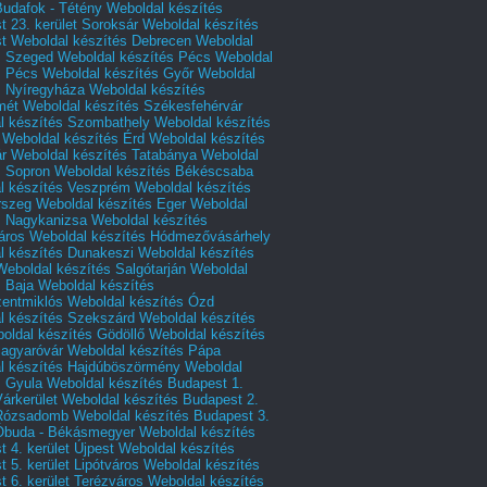
Budafok - Tétény
Weboldal készítés
 23. kerület Soroksár
Weboldal készítés
t
Weboldal készítés Debrecen
Weboldal
s Szeged
Weboldal készítés Pécs
Weboldal
s Pécs
Weboldal készítés Győr
Weboldal
s Nyíregyháza
Weboldal készítés
mét
Weboldal készítés Székesfehérvár
l készítés Szombathely
Weboldal készítés
Weboldal készítés Érd
Weboldal készítés
r
Weboldal készítés Tatabánya
Weboldal
s Sopron
Weboldal készítés Békéscsaba
l készítés Veszprém
Weboldal készítés
rszeg
Weboldal készítés Eger
Weboldal
s Nagykanizsa
Weboldal készítés
áros
Weboldal készítés Hódmezővásárhely
l készítés Dunakeszi
Weboldal készítés
Weboldal készítés Salgótarján
Weboldal
s Baja
Weboldal készítés
zentmiklós
Weboldal készítés Ózd
l készítés Szekszárd
Weboldal készítés
oldal készítés Gödöllő
Weboldal készítés
agyaróvár
Weboldal készítés Pápa
l készítés Hajdúböszörmény
Weboldal
s Gyula
Weboldal készítés Budapest 1.
Várkerület
Weboldal készítés Budapest 2.
 Rózsadomb
Weboldal készítés Budapest 3.
 Óbuda - Békásmegyer
Weboldal készítés
 4. kerület Újpest
Weboldal készítés
 5. kerület Lipótváros
Weboldal készítés
 6. kerület Terézváros
Weboldal készítés