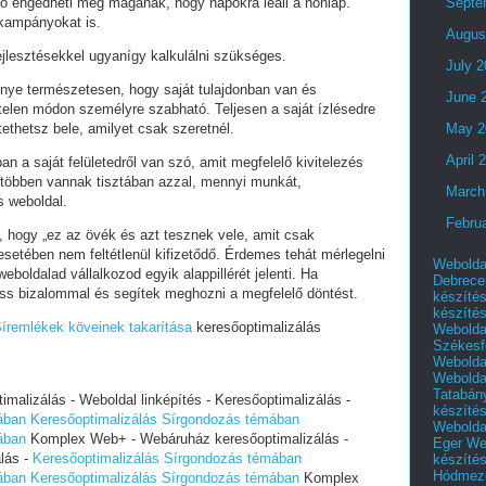
ó engedheti meg magának, hogy napokra leáll a honlap.
Septe
 kampányokat is.
Augus
fejlesztésekkel ugyanígy kalkulálni szükséges.
July 
lőnye természetesen, hogy saját tulajdonban van és
June 
telen módon személyre szabható. Teljesen a saját ízlésedre
tethetsz bele, amilyet csak szeretnél.
May 2
April 
an a saját felületedről van szó, amit megfelelő kivitelezés
 többen vannak tisztában azzal, mennyi munkát,
March
s weboldal.
Febru
i, hogy „ez az övék és azt tesznek vele, amit csak
setében nem feltétlenül kifizetődő. Érdemes tehát mérlegelni
Webolda
eboldalad vállalkozod egyik alappillérét jelenti. Ha
Debrece
ess bizalommal és segítek meghozni a megfelelő döntést.
készíté
készíté
íremlékek köveinek takarítása
keresőoptimalizálás
Webolda
Székesf
Webolda
Webolda
Tatabán
alizálás - Weboldal linképítés - Keresőoptimalizálás -
készíté
ában
Keresőoptimalizálás Sírgondozás témában
Webolda
ában
Komplex Web+ - Webáruház keresőoptimalizálás -
Eger
We
álás -
Keresőoptimalizálás Sírgondozás témában
készíté
Hódmező
ában
Keresőoptimalizálás Sírgondozás témában
Komplex