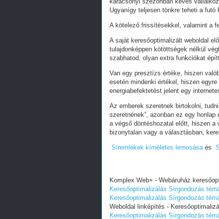
karácsonyi szezonban kevés vállalkoz
Ugyanígy teljesen tönkre teheti a futó
A kötelező frissítésekkel, valamint a 
A saját keresőoptimalizált weboldal e
tulajdonképpen kötöttségek nélkül vég
szabhatod, olyan extra funkciókat épít
Van egy presztízs értéke, hiszen valób
esetén mindenki értékel, hiszen egyre
energiabefektetést jelent egy internete
Az emberek szeretnek birtokolni, tudn
szeretnének”, azonban ez egy honlap e
a végső döntéshozatal előtt, hiszen a w
bizonytalan vagy a választásban, ker
Síremlékek kíméletes lemosása
és
S
Komplex Web+ - Webáruház keresőoptim
Keresőoptimalizálás Sírgondozás tém
Keresőoptimalizálás Sírgondozás tém
Weboldal linképítés - Keresőoptimaliz
Keresőoptimalizálás Sírgondozás tém