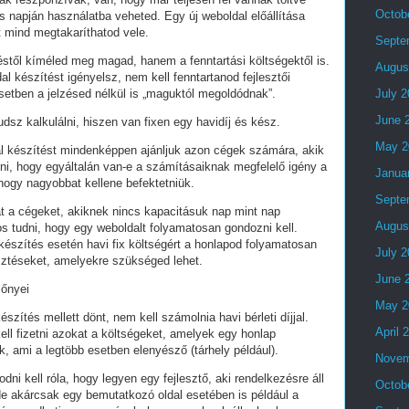
Octob
 napján használatba veheted. Egy új weboldal előállítása
t mind megtakaríthatod vele.
Septe
stől kíméled meg magad, hanem a fenntartási költségektől is.
Augus
al készítést igényelsz, nem kell fenntartanod fejlesztői
setben a jelzésed nélkül is „maguktól megoldódnak”.
July 
June 
dsz kalkulálni, hiszen van fixen egy havidíj és kész.
May 2
al készítést mindenképpen ajánljuk azon cégek számára, akik
lni, hogy egyáltalán van-e a számításaiknak megfelelő igény a
Janua
 hogy nagyobbat kellene befektetniük.
Septe
t a cégeket, akiknek nincs kapacitásuk nap mint nap
Augus
tos tudni, hogy egy weboldalt folyamatosan gondozni kell.
készítés esetén havi fix költségért a honlapod folyamatosan
July 
esztéseket, amelyekre szükséged lehet.
June 
lőnyei
May 2
észítés mellett dönt, nem kell számolnia havi bérleti díjjal.
April 
ell fizetni azokat a költségeket, amelyek egy honlap
, ami a legtöbb esetben elenyésző (tárhely például).
Novem
i kell róla, hogy legyen egy fejlesztő, aki rendelkezésre áll
Octob
e akárcsak egy bemutatkozó oldal esetében is például a