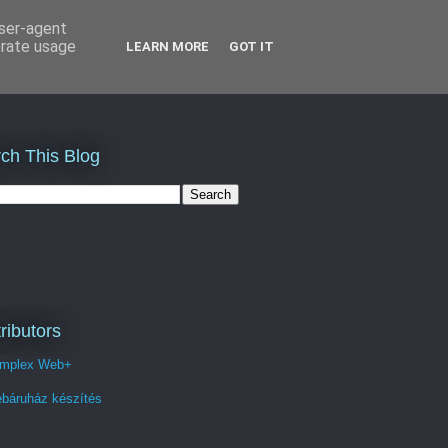
user-agent
erate usage
LEARN MORE
GOT IT
ch This Blog
ributors
mplex Web+
báruház készítés