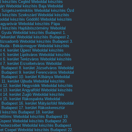
l készítés Cegléd
Weboldal készítés
ján
Weboldal készítés Baja
Weboldal
s Szigetszentmiklós
Weboldal készítés Ózd
l készítés Szekszárd
Weboldal készítés
oldal készítés Gödöllő
Weboldal készítés
agyaróvár
Weboldal készítés Pápa
l készítés Hajdúböszörmény
Weboldal
s Gyula
Weboldal készítés Budapest 1.
Várkerület
Weboldal készítés Budapest 2.
 Rózsadomb
Weboldal készítés Budapest 3.
 Óbuda - Békásmegyer
Weboldal készítés
 4. kerület Újpest
Weboldal készítés
 5. kerület Lipótváros
Weboldal készítés
 6. kerület Terézváros
Weboldal készítés
 7. kerület Erzsébetváros
Weboldal
 Budapest 8. kerület Józsefváros
Weboldal
 Budapest 9. kerület Ferencváros
Weboldal
s Budapest 10. kerület Kőbánya
Weboldal
 11. kerület Újbuda
Weboldal készítés
t 12. kerület Hegyvidék
Weboldal készítés
 13. kerület Angyalföld
Weboldal készítés
 14. kerület Zugló
Weboldal készítés
 15. kerület Rákospalota
Weboldal
 Budapest 16. kerület Mátyásföld
Weboldal
 Budapest 17. kerület Rákoskeresztúr
 készítés Budapest 18. kerület
tlőrinc
Weboldal készítés Budapest 19.
Kispest
Weboldal készítés Budapest 20.
Pesterzsébet
Weboldal készítés Budapest
let Csepel
Weboldal készítés Budapest 22.