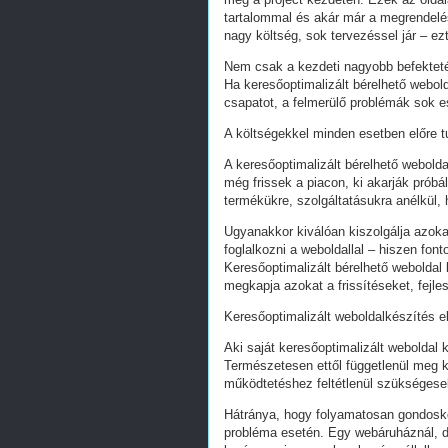
tartalommal és akár már a megrendelés
nagy költség, sok tervezéssel jár – ez
Nem csak a kezdeti nagyobb befekteté
Ha keresőoptimalizált bérelhető webold
csapatot, a felmerülő problémák sok e
A költségekkel minden esetben előre tu
A keresőoptimalizált bérelhető webold
még frissek a piacon, ki akarják próbá
termékükre, szolgáltatásukra anélkül,
Ugyanakkor kiválóan kiszolgálja azoka
foglalkozni a weboldallal – hiszen fon
Keresőoptimalizált bérelhető weboldal 
megkapja azokat a frissítéseket, fejl
Keresőoptimalizált weboldalkészítés e
Aki saját keresőoptimalizált weboldal k
Természetesen ettől függetlenül meg k
működtetéshez feltétlenül szükségesek
Hátránya, hogy folyamatosan gondoskodn
probléma esetén. Egy webáruháznál, d