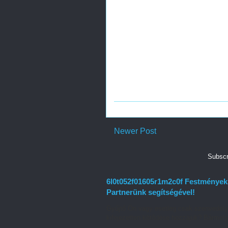
Newer Post
Subscr
6l0t052f01605r1m2c0f Festmények f
Partnerünk segítségével!
Gyűjtő Ön vagy esetleg csak szenvedély
kifejezetten kötődése hozzájuk? Bármelyi