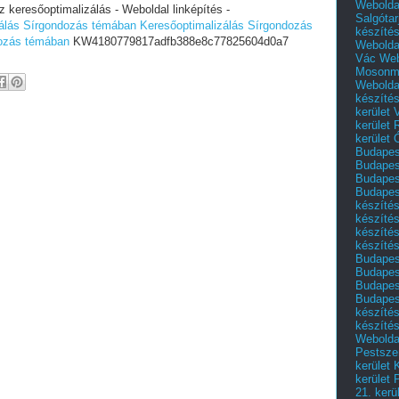
Webolda
keresőoptimalizálás - Weboldal linképítés -
Salgótar
zálás Sírgondozás témában
Keresőoptimalizálás Sírgondozás
készíté
dozás témában
KW4180779817adfb388e8c77825604d0a7
Webolda
Vác
Web
Mosonm
Webolda
készíté
kerület 
kerület
kerület
Budapest
Budapest
Budapest
Budapest
készítés
készítés
készíté
készítés
Budapes
Budapest
Budapest
Budapest
készítés
készítés
Weboldal
Pestszen
kerület 
kerület 
21. kerü