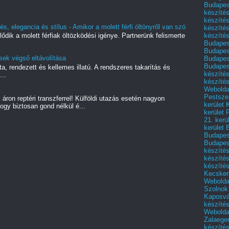
Budapest
készítés
készítés
s, elegancia és stílus - Amikor a molett férfi öltönyről van szó
készíté
készítés
lődik a molett férfiak öltözködési igénye. Partnerünk felismerte
Budapes
Budapest
sek végső eltávolítása
Budapest
Budapest
a, rendezett és kellemes illatú. A rendszeres takarítás és
készítés
...
készítés
Weboldal
Pestszen
áron reptéri transzferrel! Külföldi utazás esetén nagyon
kerület 
ogy biztosan gond nélkül é...
kerület 
21. kerü
kerület 
Budapest
Budapes
készíté
készíté
készíté
Kecske
Webolda
Szolnok
Kaposvá
készíté
Webolda
Zalaege
készíté