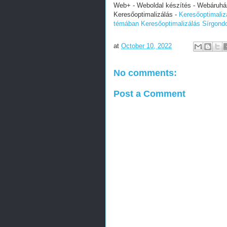
Web+ - Weboldal készítés - Webáruház 
Keresőoptimalizálás -
Keresőoptimali
témában
Keresőoptimalizálás Sírgon
at
October 10, 2022
No comments:
Post a Comment