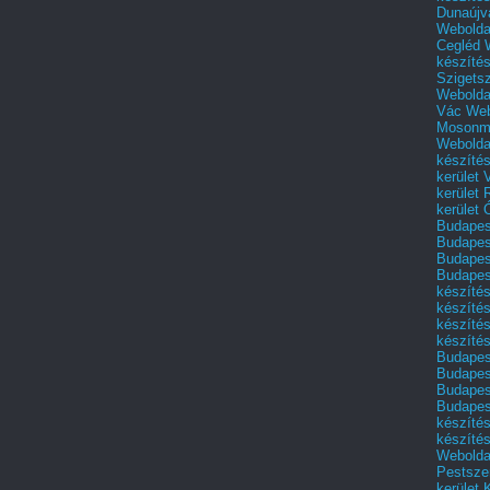
Dunaújv
Webolda
Cegléd
készíté
Szigets
Webolda
Vác
Web
Mosonm
Webolda
készíté
kerület 
kerület
kerület
Budapest
Budapest
Budapest
Budapest
készítés
készítés
készíté
készítés
Budapes
Budapest
Budapest
Budapest
készítés
készítés
Weboldal
Pestszen
kerület 