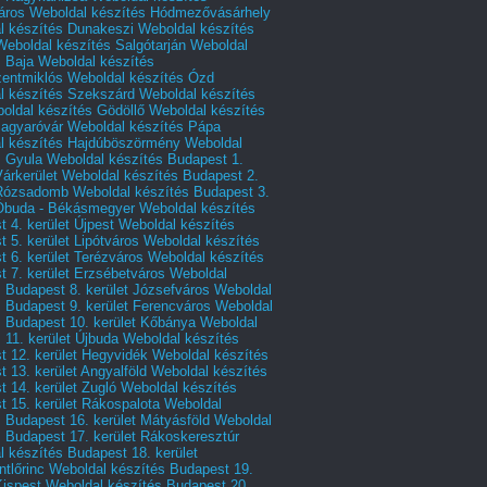
áros
Weboldal készítés Hódmezővásárhely
l készítés Dunakeszi
Weboldal készítés
Weboldal készítés Salgótarján
Weboldal
s Baja
Weboldal készítés
zentmiklós
Weboldal készítés Ózd
l készítés Szekszárd
Weboldal készítés
oldal készítés Gödöllő
Weboldal készítés
agyaróvár
Weboldal készítés Pápa
l készítés Hajdúböszörmény
Weboldal
s Gyula
Weboldal készítés Budapest 1.
Várkerület
Weboldal készítés Budapest 2.
 Rózsadomb
Weboldal készítés Budapest 3.
 Óbuda - Békásmegyer
Weboldal készítés
 4. kerület Újpest
Weboldal készítés
 5. kerület Lipótváros
Weboldal készítés
 6. kerület Terézváros
Weboldal készítés
 7. kerület Erzsébetváros
Weboldal
 Budapest 8. kerület Józsefváros
Weboldal
 Budapest 9. kerület Ferencváros
Weboldal
s Budapest 10. kerület Kőbánya
Weboldal
 11. kerület Újbuda
Weboldal készítés
t 12. kerület Hegyvidék
Weboldal készítés
 13. kerület Angyalföld
Weboldal készítés
 14. kerület Zugló
Weboldal készítés
 15. kerület Rákospalota
Weboldal
 Budapest 16. kerület Mátyásföld
Weboldal
 Budapest 17. kerület Rákoskeresztúr
 készítés Budapest 18. kerület
tlőrinc
Weboldal készítés Budapest 19.
Kispest
Weboldal készítés Budapest 20.