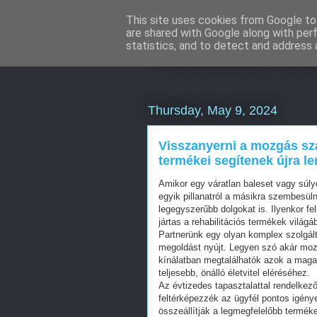
This site uses cookies from Google to 
are shared with Google along with per
Weboldal kés
statistics, and to detect and address 
Thursday, May 9, 2024
Visszanyerni a mozgás sza
termékei segítenek újra le
Amikor egy váratlan baleset vagy súly
egyik pillanatról a másikra szembesüln
legegyszerűbb dolgokat is. Ilyenkor fe
jártas a rehabilitációs termékek vilá
Partnerünk egy olyan komplex szolgált
megoldást nyújt. Legyen szó akár moz
kínálatban megtalálhatók azok a mag
teljesebb, önálló életvitel eléréséhez.
Az évtizedes tapasztalattal rendelkez
feltérképezzék az ügyfél pontos igény
összeállítják a legmegfelelőbb termé