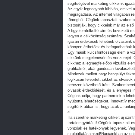
segítségével marketing cikkeink igaz
Az egyik legnagyobb kihívás, amivel
megragadása. Az internet világában re
tömegből. Cégünk tapasztalt szakemb
biztosítják, hogy cikkeink már az első 
A figyelemfelkeltő cím és bevezető mel
legyen a célközönség számára. Szakér
igazán érdekesek lehetnek olvasóink 
könnyen érthetőek és befogadhatóak 
Egy másik kulcsfontosságú elem a vizu
cikkünk megjelenésén és vonzerejét. 
cikkhez a legmegfelelőbb vizuális elem
grafikákról, akár gondosan kiválasztott
Mindezek mellett nagy hangsúlyt fektetü
logikusan felépített cikket az olvasó
nehezen követhető írást. Szakemberein
olvasók érdeklődését, és a lényeges 
Cégünk célja, hogy partnereink a lehe
nyújtotta lehetőségeket. Innovatív m
segítünk abban is, hogy azok a rankin
el.
Ha szeretné marketing cikkeit új szint
tartalomgyártást! Cégünk tapasztalt c
vonzóak és hatékonyak legyenek. Vegy
szolgáltatásainkról!Napjainkban az onl