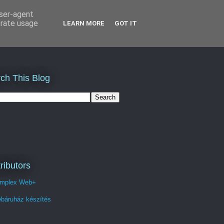
user-agent
erate usage
LEARN MORE
GOT IT
ch This Blog
ributors
mplex Web+
báruház készítés