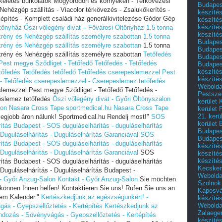
életes burkolatok Mogyoródon és környékén - Térkövezési
Budapest
 Nehézgép szállítás - Viacolor térkövezés - Zsalukőkerítés -
készítés
építés - Komplett családi ház generálkivitelezése Gódor Gép
készítés
készíté
ltönyház
Őszi vőlegény divat – Fővárosi Öltönyház
1.5 tonna
készítés
krény és Nehézgép szállítás személyre szabottan
1.5 tonna
Budapes
krény és Nehézgép szállítás személyre szabottan
1.5 tonna
Budapest
krény és Nehézgép szállítás személyre szabottan
Tetőfedés
Budapest
Pest megye Sződliget - Tetőfedő Tetőfedés - Tetőfedés
Budapest
készítés
tőfedés
Tetőfedés tetőfedő Tetőfedés cserepeslemezzel Pest
készítés
 - Tetőfedés cserepeslemezzel - Cserepeslemez tetőfedés
Weboldal
slemezzel Pest megye Sződliget - Tetőfedő Tetőfedés -
Pestszen
eslemez tetőfedés
Őszi vőlegény divat - Győri Öltönyszalon
kerület 
lon
Nasara Cross Tape sportmedical.hu
Nasara Cross Tape
kerület 
21. kerü
egjobb áron nálunk! Sportmedical.hu Rendelj most!"
SOS
kerület 
rítás Budapest - SOS duguláselhárítás - duguláselhárítás
Budapest
 Duguláselhárítás - Duguláselhárítás Garanciával
SOS
Budapes
rítás Budapest - SOS duguláselhárítás - duguláselhárítás
készíté
 Duguláselhárítás - Duguláselhárítás Garanciával
SOS
készíté
készíté
rítás Budapest - SOS duguláselhárítás - duguláselhárítás
Kecske
 Duguláselhárítás - Duguláselhárítás Budapest -
Webolda
- Győr Anzug-Salon
Kontakt - Győr Anzug-Salon
Sie möchten
Szolnok
önnen Ihnen helfen! Kontaktieren Sie uns! Rufen Sie uns an
Kaposvá
rem Kalender."
Kertészkedjünk az egészségünkért! -
készíté
Webolda
ás - Gyepszellőztetés - Kertépítés
Kertészkedjünk az
Zalaege
ndozás - Sövényvágás - Gyepszellőztetés - Kertépítés
készíté