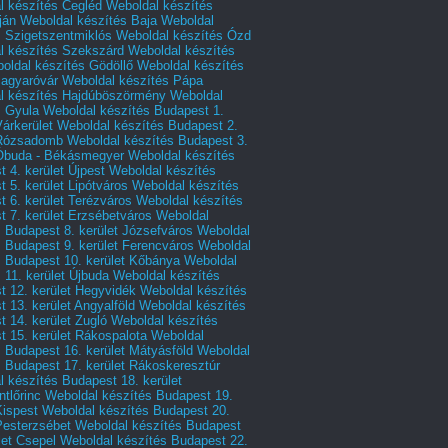
l készítés Cegléd
Weboldal készítés
ján
Weboldal készítés Baja
Weboldal
s Szigetszentmiklós
Weboldal készítés Ózd
l készítés Szekszárd
Weboldal készítés
oldal készítés Gödöllő
Weboldal készítés
agyaróvár
Weboldal készítés Pápa
l készítés Hajdúböszörmény
Weboldal
s Gyula
Weboldal készítés Budapest 1.
Várkerület
Weboldal készítés Budapest 2.
 Rózsadomb
Weboldal készítés Budapest 3.
 Óbuda - Békásmegyer
Weboldal készítés
 4. kerület Újpest
Weboldal készítés
 5. kerület Lipótváros
Weboldal készítés
 6. kerület Terézváros
Weboldal készítés
 7. kerület Erzsébetváros
Weboldal
 Budapest 8. kerület Józsefváros
Weboldal
 Budapest 9. kerület Ferencváros
Weboldal
s Budapest 10. kerület Kőbánya
Weboldal
 11. kerület Újbuda
Weboldal készítés
t 12. kerület Hegyvidék
Weboldal készítés
 13. kerület Angyalföld
Weboldal készítés
 14. kerület Zugló
Weboldal készítés
 15. kerület Rákospalota
Weboldal
 Budapest 16. kerület Mátyásföld
Weboldal
 Budapest 17. kerület Rákoskeresztúr
 készítés Budapest 18. kerület
tlőrinc
Weboldal készítés Budapest 19.
Kispest
Weboldal készítés Budapest 20.
Pesterzsébet
Weboldal készítés Budapest
let Csepel
Weboldal készítés Budapest 22.