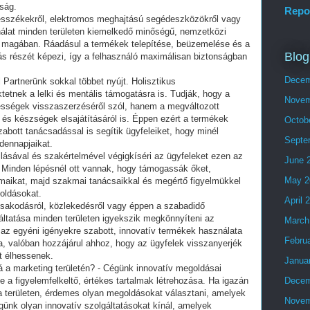
ság.
Repo
kesszékekről, elektromos meghajtású segédeszközökről vagy
ínálat minden területen kiemelkedő minőségű, nemzetközi
l magában. Ráadásul a termékek telepítése, beüzemelése és a
Blog
tás részét képezi, így a felhasználó maximálisan biztonságban
Decem
artnerünk sokkal többet nyújt. Holisztikus
etnek a lelki és mentális támogatásra is. Tudják, hogy a
Novem
pességek visszaszerzéséről szól, hanem a megváltozott
ok és készségek elsajátításáról is. Éppen ezért a termékek
Octob
abott tanácsadással is segítik ügyfeleiket, hogy minél
Septe
dennapjaikat.
lásával és szakértelmével végigkíséri az ügyfeleket ezen az
June 
. Minden lépésnél ott vannak, hogy támogassák őket,
May 2
maikat, majd szakmai tanácsaikkal és megértő figyelmükkel
oldásokat.
April 
osakodásról, közlekedésről vagy éppen a szabadidő
gáltatása minden területen igyekszik megkönnyíteni az
March
y az egyéni igényekre szabott, innovatív termékek használata
Febru
ja, valóban hozzájárul ahhoz, hogy az ügyfelek visszanyerjék
t élhessenek.
Janua
á a marketing területén? - Cégünk innovatív megoldásai
 a figyelemfelkeltő, értékes tartalmak létrehozása. Ha igazán
Decem
 területen, érdemes olyan megoldásokat választani, amelyek
Novem
ünk olyan innovatív szolgáltatásokat kínál, amelyek