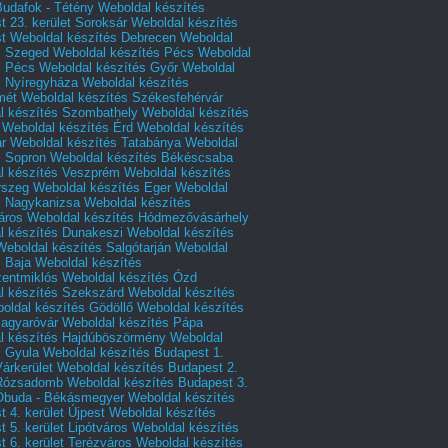
Budafok - Tétény
Weboldal készítés
 23. kerület Soroksár
Weboldal készítés
t
Weboldal készítés Debrecen
Weboldal
s Szeged
Weboldal készítés Pécs
Weboldal
s Pécs
Weboldal készítés Győr
Weboldal
s Nyíregyháza
Weboldal készítés
mét
Weboldal készítés Székesfehérvár
l készítés Szombathely
Weboldal készítés
Weboldal készítés Érd
Weboldal készítés
r
Weboldal készítés Tatabánya
Weboldal
s Sopron
Weboldal készítés Békéscsaba
l készítés Veszprém
Weboldal készítés
rszeg
Weboldal készítés Eger
Weboldal
s Nagykanizsa
Weboldal készítés
áros
Weboldal készítés Hódmezővásárhely
l készítés Dunakeszi
Weboldal készítés
Weboldal készítés Salgótarján
Weboldal
s Baja
Weboldal készítés
zentmiklós
Weboldal készítés Ózd
l készítés Szekszárd
Weboldal készítés
oldal készítés Gödöllő
Weboldal készítés
agyaróvár
Weboldal készítés Pápa
l készítés Hajdúböszörmény
Weboldal
s Gyula
Weboldal készítés Budapest 1.
Várkerület
Weboldal készítés Budapest 2.
 Rózsadomb
Weboldal készítés Budapest 3.
 Óbuda - Békásmegyer
Weboldal készítés
 4. kerület Újpest
Weboldal készítés
 5. kerület Lipótváros
Weboldal készítés
 6. kerület Terézváros
Weboldal készítés