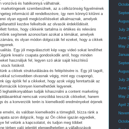
án vonzóvá és hatékonnyá válhatnak.
Octob
 a marketingesek szembesülnek, az a célközönség figyelmének
Septe
ngeteg információ áll rendelkezésre, így nem könnyű kitűnni a
erei olyan egyedi megközelítéseket alkalmaznak, amelyek
Augus
pillanattól kezdve felkeltsék az olvasók érdeklődését.
lett fontos, hogy cikkeink tartalma is értékes és releváns
July 
tőink segítenek azonosítani azokat a témákat, amelyek
June 
számára, és olyan módon dolgozzák fel ezeket, hogy a cikkek
legyenek.
May 2
alitás. Egy jól megválasztott kép vagy videó sokat lendíthet
Janua
Cégünk kreatív csapata gondoskodik arról, hogy minden
eket használjuk fel, legyen szó akár saját készítésű
Septe
 stock fotókról.
nk a cikkek strukturálására és felépítésére is. Egy jól tagolt,
Augus
k sokkal szívesebben olvasnak végig, mint egy csapongó,
July 
k úgy építik fel a cikkeket, hogy azok végig fenntartsák az
információk könnyen kiemelhetőek legyenek.
June 
tő leghatékonyabban tudják kihasználni a content marketing
May 2
egoldásainkkal nemcsak vonzóbbá tesszük cikkeiket, hanem
gs és a konverziók terén is kiemelkedő eredményeket érjenek
April 
re emelni, és valóban kiemelkedni a tömegből, bízza ránk a
Novem
sapata azon dolgozik, hogy az Ön cikkei igazán egyediek,
Octob
e fel velünk a kapcsolatot, és tudjon meg többet
ine térben való jelenlét elengedhetetlen a vállalkozások