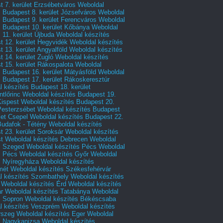
 7. kerület Erzsébetváros
Weboldal
 Budapest 8. kerület Józsefváros
Weboldal
 Budapest 9. kerület Ferencváros
Weboldal
s Budapest 10. kerület Kőbánya
Weboldal
 11. kerület Újbuda
Weboldal készítés
t 12. kerület Hegyvidék
Weboldal készítés
 13. kerület Angyalföld
Weboldal készítés
 14. kerület Zugló
Weboldal készítés
 15. kerület Rákospalota
Weboldal
 Budapest 16. kerület Mátyásföld
Weboldal
 Budapest 17. kerület Rákoskeresztúr
 készítés Budapest 18. kerület
tlőrinc
Weboldal készítés Budapest 19.
Kispest
Weboldal készítés Budapest 20.
Pesterzsébet
Weboldal készítés Budapest
let Csepel
Weboldal készítés Budapest 22.
Budafok - Tétény
Weboldal készítés
 23. kerület Soroksár
Weboldal készítés
t
Weboldal készítés Debrecen
Weboldal
s Szeged
Weboldal készítés Pécs
Weboldal
s Pécs
Weboldal készítés Győr
Weboldal
s Nyíregyháza
Weboldal készítés
mét
Weboldal készítés Székesfehérvár
l készítés Szombathely
Weboldal készítés
Weboldal készítés Érd
Weboldal készítés
r
Weboldal készítés Tatabánya
Weboldal
s Sopron
Weboldal készítés Békéscsaba
l készítés Veszprém
Weboldal készítés
rszeg
Weboldal készítés Eger
Weboldal
s Nagykanizsa
Weboldal készítés