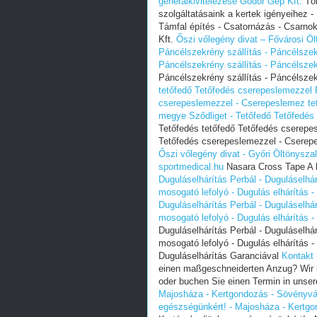
generálkivitelezése Gódor Gép Kft.
Tök
szolgáltatásaink a kertek igényeihez -
Támfal építés - Csatornázás - Csarnok
Kft.
Őszi vőlegény divat – Fővárosi Ö
Páncélszekrény szállítás - Páncélsze
Páncélszekrény szállítás - Páncélsze
Páncélszekrény szállítás - Páncélsze
tetőfedő Tetőfedés cserepeslemezzel 
cserepeslemezzel - Cserepeslemez te
megye Sződliget - Tetőfedő Tetőfedés
Tetőfedés tetőfedő Tetőfedés cserepe
Tetőfedés cserepeslemezzel - Cserep
Őszi vőlegény divat - Győri Öltönysza
sportmedical.hu
Nasara Cross Tape A l
Duguláselhárítás Perbál - Duguláselhá
mosogató lefolyó - Dugulás elhárítás -
Duguláselhárítás Perbál - Duguláselhá
mosogató lefolyó - Dugulás elhárítás -
Duguláselhárítás Perbál - Duguláselhá
mosogató lefolyó - Dugulás elhárítás -
Duguláselhárítás Garanciával
Kontakt 
einen maßgeschneiderten Anzug? Wir k
oder buchen Sie einen Termin in unse
Majosháza - Kertgondozás - Sövényvág
egészségünkért! - Majosháza - Kertgo