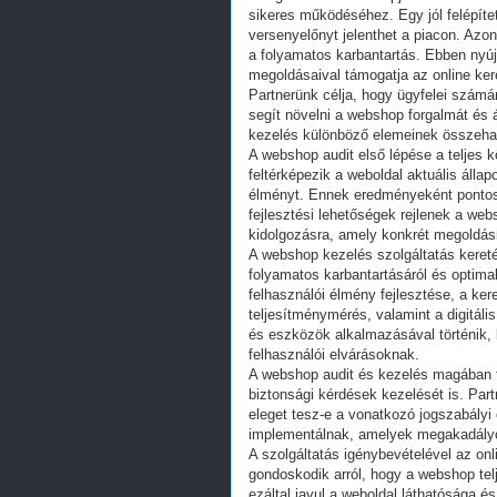
sikeres működéséhez. Egy jól felépítet
versenyelőnyt jelenthet a piacon. Azo
a folyamatos karbantartás. Ebben nyúj
megoldásaival támogatja az online ker
Partnerünk célja, hogy ügyfelei számá
segít növelni a webshop forgalmát és 
kezelés különböző elemeinek összeha
A webshop audit első lépése a teljes 
feltérképezik a weboldal aktuális álla
élményt. Ennek eredményeként pontos 
fejlesztési lehetőségek rejlenek a we
kidolgozásra, amely konkrét megoldási
A webshop kezelés szolgáltatás keret
folyamatos karbantartásáról és optimal
felhasználói élmény fejlesztése, a ker
teljesítménymérés, valamint a digitál
és eszközök alkalmazásával történik, 
felhasználói elvárásoknak.
A webshop audit és kezelés magában fo
biztonsági kérdések kezelését is. Part
eleget tesz-e a vonatkozó jogszabályi
implementálnak, amelyek megakadályo
A szolgáltatás igénybevételével az on
gondoskodik arról, hogy a webshop tel
ezáltal javul a weboldal láthatósága és