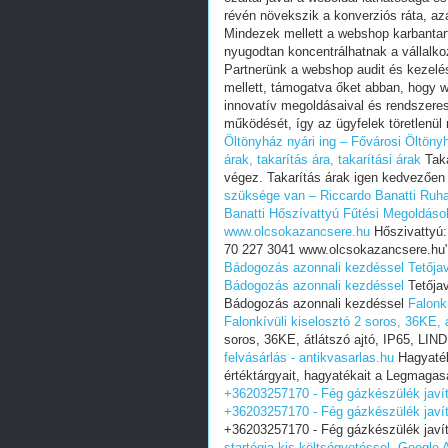
révén növekszik a konverziós ráta, aza
Mindezek mellett a webshop karbantart
nyugodtan koncentrálhatnak a vállalkoz
Partnerünk a webshop audit és kezelés 
mellett, támogatva őket abban, hogy w
innovatív megoldásaival és rendszeres
működését, így az ügyfelek töretlenül 
Öltönyház
nyári ing – Fővárosi Öltöny
árak, takarítás ára, takarítási árak
Taka
végez. Takarítás árak igen kedvezőe
szüksége van – Riccardo Banatti
Ruha
Banatti
Hőszívattyú Fűtési Megoldáso
www.olcsokazancsere.hu
Hőszivattyú:
70 227 3041 www.olcsokazancsere.hu
Bádogozás azonnali kezdéssel
Tetőja
Bádogozás azonnali kezdéssel
Tetőjav
Bádogozás azonnali kezdéssel
Falonk
Falonkívüli kiselosztó 2 soros, 36KE, á
soros, 36KE, átlátszó ajtó, IP65, LI
felvásárlás - antikvasarlas.hu
Hagyaték 
értéktárgyait, hagyatékait a Legmaga
+36203257170 - Fég gázkészülék javí
+36203257170 - Fég gázkészülék javí
+36203257170 - Fég gázkészülék javí
startégia kis költségvetéssel.
Google A