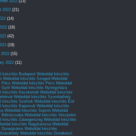
mber 2022
(13)
t 2022
(21)
2022
(14)
2022
(18)
022
(42)
2022
(19)
 2022
(15)
ary 2022
(11)
l készítés Budapest
Weboldal készítés
n
Weboldal készítés Szeged
Weboldal
s Pécs
Weboldal készítés Pécs
Weboldal
s Győr
Weboldal készítés Nyíregyháza
l készítés Kecskemét
Weboldal készítés
ehérvár
Weboldal készítés Szombathely
l készítés Szolnok
Weboldal készítés Érd
l készítés Kaposvár
Weboldal készítés
ya
Weboldal készítés Sopron
Weboldal
s Békéscsaba
Weboldal készítés Veszprém
l készítés Zalaegerszeg
Weboldal készítés
boldal készítés Nagykanizsa
Weboldal
s Dunaújváros
Weboldal készítés
vásárhely
Weboldal készítés Dunakeszi