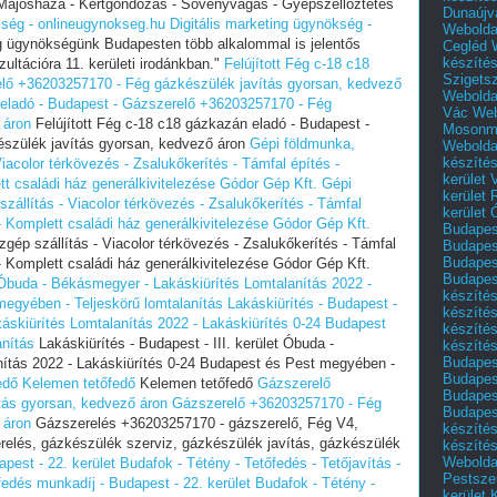
 Majosháza - Kertgondozás - Sövényvágás - Gyepszellőztetés
Dunaújv
kség - onlineugynokseg.hu
Digitális marketing ügynökség -
Webolda
ng ügynökségünk Budapesten több alkalommal is jelentős
Cegléd
készíté
zultációra 11. kerületi irodánkban."
Felújított Fég c-18 c18
Szigets
elő +36203257170 - Fég gázkészülék javítás gyorsan, kedvező
Webolda
n eladó - Budapest - Gázszerelő +36203257170 - Fég
Vác
Web
 áron
Felújított Fég c-18 c18 gázkazán eladó - Budapest -
Mosonm
szülék javítás gyorsan, kedvező áron
Gépi földmunka,
Webolda
készíté
iacolor térkövezés - Zsalukőkerítés - Támfal építés -
kerület 
t családi ház generálkivitelezése Gódor Gép Kft.
Gépi
kerület
zállítás - Viacolor térkövezés - Zsalukőkerítés - Támfal
kerület
- Komplett családi ház generálkivitelezése Gódor Gép Kft.
Budapest
gép szállítás - Viacolor térkövezés - Zsalukőkerítés - Támfal
Budapest
Budapest
- Komplett családi ház generálkivitelezése Gódor Gép Kft.
Budapest
t Óbuda - Békásmegyer - Lakáskiürítés Lomtalanítás‎ 2022 -
készítés
egyében‎ - Teljeskörű lomtalanítás
Lakáskiürítés - Budapest -
készítés
káskiürítés Lomtalanítás‎ 2022 - Lakáskiürítés 0-24 Budapest
készíté
anítás
Lakáskiürítés - Budapest - III. kerület Óbuda -
készítés
Budapes
tás‎ 2022 - Lakáskiürítés 0-24 Budapest és Pest megyében‎ -
Budapest
edő
Kelemen tetőfedő
Kelemen tetőfedő
Gázszerelő
Budapest
tás gyorsan, kedvező áron
Gázszerelő +36203257170 - Fég
Budapest
 áron
Gázszerelés +36203257170 - gázszerelő, Fég V4,
készítés
relés, gázkészülék szerviz, gázkészülék javítás, gázkészülék
készítés
Weboldal
pest - 22. kerület Budafok - Tétény - Tetőfedés - Tetőjavítás -
Pestszen
fedés munkadíj - Budapest - 22. kerület Budafok - Tétény -
kerület 