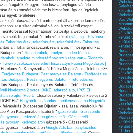
Webolda
z a látogatókból egyre több lesz a tényleges vásárló.
Salgótar
ása és biztonsági védelme is biztosított, így az ügyfelek
készíté
Webolda
ás egyéb területeire.
Vác
Web
szolgáltatásával valódi partnerként áll az online kereskedők
Mosonm
ebshopjuk a siker kulcsává váljon. A szakértői csapat
Webolda
 monitorozással folyamatosan biztosítja a weboldal hatékony
készíté
növelhetik forgalmukat és árbevételüket.
nyári ing – Fővárosi
kerület 
kerület
ház
Takarítás árak, takarítás ára, takarítási árak
Takarítás
kerület
rítás ár: Takarító csapatunk reális áron, minőségi munkát
Budapest
n Budapesten."
Ruhadarabok, amelyre minden férfinak
Budapest
darabok, amelyre minden férfinak szüksége van – Riccardo
Budapest
k | www.olcsokazancsere.hu
Hőszívattyú Fűtési Megoldások |
Budapest
készítés
 Hatékony és Környezetbarát Fűtési Megoldások. Telefon: +36
készítés
"
Tetőjavítás Budapest, Pest megye és Balaton - Tetőfedés és
készíté
vítás Budapest, Pest megye és Balaton - Tetőfedés és
készítés
ítás Budapest, Pest megye és Balaton - Tetőfedés és
Budapes
ívüli kiselosztó 2 soros, 36KE, átlátszó ajtó, IP65 El
Budapest
Budapest
tlátszó ajtó, IP65 El
Elosztószekrény Falonkívüli kiselosztó 2
Budapest
NDLIGHT.HU"
Hagyaték felvásárlás - antikvasarlas.hu
Hagyaték
készítés
felvásárlás Budapesten Díjtalan kiszállással vásároljuk fel
készítés
sabb Áron Készpénzben fizetünk!"
gázszerelő - Gázszerelő
Weboldal
tás gyorsan, kedvező áron
gázszerelő - Gázszerelő
Pestszen
kerület 
tás gyorsan, kedvező áron
gázszerelő - Gázszerelő
kerület 
tás gyorsan, kedvező áron
Google Ads kampánykezelés
21. kerü
ds kampánykezelés startégia kis költségvetéssel.
Google