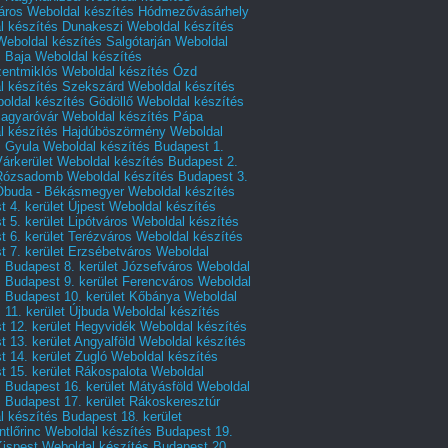
áros
Weboldal készítés Hódmezővásárhely
l készítés Dunakeszi
Weboldal készítés
Weboldal készítés Salgótarján
Weboldal
s Baja
Weboldal készítés
zentmiklós
Weboldal készítés Ózd
l készítés Szekszárd
Weboldal készítés
oldal készítés Gödöllő
Weboldal készítés
agyaróvár
Weboldal készítés Pápa
l készítés Hajdúböszörmény
Weboldal
s Gyula
Weboldal készítés Budapest 1.
Várkerület
Weboldal készítés Budapest 2.
 Rózsadomb
Weboldal készítés Budapest 3.
 Óbuda - Békásmegyer
Weboldal készítés
 4. kerület Újpest
Weboldal készítés
 5. kerület Lipótváros
Weboldal készítés
 6. kerület Terézváros
Weboldal készítés
 7. kerület Erzsébetváros
Weboldal
 Budapest 8. kerület Józsefváros
Weboldal
 Budapest 9. kerület Ferencváros
Weboldal
s Budapest 10. kerület Kőbánya
Weboldal
 11. kerület Újbuda
Weboldal készítés
t 12. kerület Hegyvidék
Weboldal készítés
 13. kerület Angyalföld
Weboldal készítés
 14. kerület Zugló
Weboldal készítés
 15. kerület Rákospalota
Weboldal
 Budapest 16. kerület Mátyásföld
Weboldal
 Budapest 17. kerület Rákoskeresztúr
 készítés Budapest 18. kerület
tlőrinc
Weboldal készítés Budapest 19.
Kispest
Weboldal készítés Budapest 20.