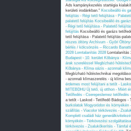
Ads kampánykezelés startégia kialakít
kerületi irodánkban."
Kocsibeálló és ga
felújítás - Régi tető felújítása - Palate
palatető felújítás
Kocsibeálló és garázs
- Régi tető felújítása - Palatető felújít
felújítás
Kocsibeálló és garázs tetőfedés
tető felújítása - Palatető felújítás-pala
részes öltöny Archívum - Győri Öltöny
bérlés / kölcsönzés – Riccardo Banatti
2028
Lomtalanítás 2028
Lomtalanítás
Budapest - 10. kerület Kőbánya - Klíma
árak szereléssel
Megbízható hűtéstech
Kőbánya - Klíma oázis - azonnali klíma
Megbízható hűtéstechnikai megoldások
- azonnali klímaszerelés - új klíma be
érdemes most felújítani a tetőt - Las
MITEBDHU
Új tető, új otthon - Miért
Tetőfedés - Cserepeslemez tetőfedé
a tetőt - Laskod - Tetőfedő Bádogos 
burkolatok Mogyoródon és környékén -
szállítás - Viacolor térkövezés - Zsal
Komplett családi ház generálkivitelez
környékén - Térkövezési szolgáltatásai
térkövezés - Zsalukőkerítés - Támfal 