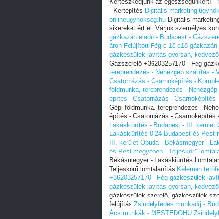
Kertészkedjünk az egészségünkért! -
- Kertépítés
Digitális marketing ügynö
onlineugynokseg.hu
Digitális marketi
sikereket ért el. Várjuk személyes kon
gázkazán eladó - Budapest - Gázszer
áron
Felújított Fég c-18 c18 gázkazá
gázkészülék javítás gyorsan, kedvező
Gázszerelő +36203257170 - Fég gázké
tereprendezés - Nehézgép szállítás - V
Csatornázás - Csarnoképítés - Komplet
földmunka, tereprendezés - Nehézgép s
építés - Csatornázás - Csarnoképítés 
Gépi földmunka, tereprendezés - Nehéz
építés - Csatornázás - Csarnoképítés 
Lakáskiürítés - Budapest - III. kerüle
Lakáskiürítés 0-24 Budapest és Pest m
III. kerület Óbuda - Békásmegyer - La
és Pest megyében‎ - Teljeskörű lomtal
Békásmegyer - Lakáskiürítés Lomtalaní
Teljeskörű lomtalanítás
Kelemen tetőf
+36203257170 - Fég gázkészülék javí
gázkészülék javítás gyorsan, kedvező
gázkészülék szerelő, gázkészülék sze
felújítás
Zsindelyfedés munkadíj - Buda
Ács munkák - MESTEDOHU
Zsindely