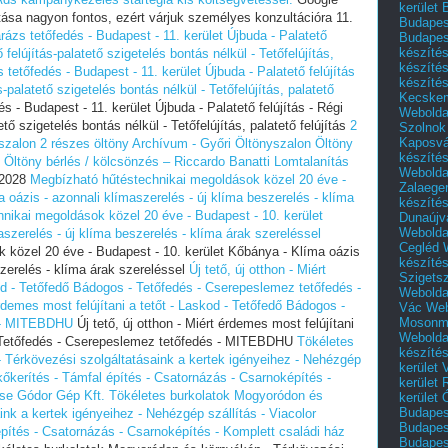
kerület 
ása nagyon fontos, ezért várjuk személyes konzultációra 11.
Budapest
rázs tetőfedés - Budapest - 11. kerület Újbuda - Palatető
Budapes
készíté
tő felújítás-palatető szigetelés bontás nélkül - Tetőfelújítás,
készíté
 tetőfedés - Budapest - 11. kerület Újbuda - Palatető felújítás
készíté
ás-palatető szigetelés bontás nélkül - Tetőfelújítás, palatető
Kecske
 - Budapest - 11. kerület Újbuda - Palatető felújítás - Régi
Webolda
tető szigetelés bontás nélkül - Tetőfelújítás, palatető felújítás
2
Szolnok
Kaposvá
szalon
2 részes öltöny Archívum - Győri Öltönyszalon
Öltöny
készíté
Öltöny bérlés / kölcsönzés – Riccardo Banatti
Lomtalanítás
Webolda
 2028
Megbízható hűtéstechnikai megoldások közel 20 éve -
Zalaege
 oázis - azonnali klímaszerelés - új klíma beszerelés - klíma
készíté
nikai megoldások közel 20 éve - Budapest - 10. kerület
Dunaújv
Webolda
szerelés - új klíma beszerelés - klíma árak szereléssel
Cegléd
 közel 20 éve - Budapest - 10. kerület Kőbánya - Klíma oázis
készíté
szerelés - klíma árak szereléssel
Új tető, új otthon - Miért
Szigets
kod - Tetőfedő Bádogos - Tetőfedés - Cserepeslemez tetőfedés -
Webolda
 érdemes most felújítani a tetőt - Laskod - Tetőfedő Bádogos -
Vác
Web
Mosonm
s - MITEBDHU
Új tető, új otthon - Miért érdemes most felújítani
Webolda
- Tetőfedés - Cserepeslemez tetőfedés - MITEBDHU
Tökéletes
készíté
 Térkövezési szolgáltatásaink a kertek igényeihez - Nehézgép
kerület 
ukőkerítés - Támfal építés - Csatornázás - Csarnoképítés -
kerület
ése Gódor Gép Kft.
Tökéletes burkolatok Mogyoródon és
kerület
Budapest
nk a kertek igényeihez - Nehézgép szállítás - Viacolor
Budapest
építés - Csatornázás - Csarnoképítés - Komplett családi ház
Budapest