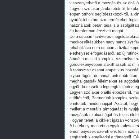
visszanyerhető a mozgás és az önálló
Legyen szó akár járókeretekről, kere
éppen otthoni segítőeszközökről, a k
gyártóktól származó termékeket fogla
használatuk betanítása is a szolgálta
és komfortban érezheti magát.
De a csupán hardveres megoldásoknál P
megközelítésükben nagy hangsúlyt fekt
rehabilitáció nem csupán a fizikai ké
élethelyzet elfogadásáról, az új rutin
átadása mellett komplex, személyre sz
gördülékenyebben alakíthassák át min
A tapasztalt csapat empatikus hozzáál
olykor rögös, de annál fontosabb úton
meghallgassák félelmeiket és aggodal
együtt keressék a legmegfelelőbb meg
Legyen szó akár önálló étkezésről, m
eltöltéséről, Partnerünk komplex szol
érintettek mindennapjait. Azáltal, hog
mellett a mentális támogatást is nyújt
mozgásuk szabadságát és teljes élete
Hogyan teheti a cikkeit igazán vonzóv
A hatékony marketing egyik kulcseleme
eredményesek szeretnénk lenni ezen a
segítenek kiemelkedni a tömegből. Cég