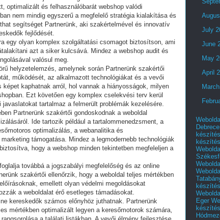
Septe
t, optimalizált és felhasználóbarát webshop valódi
nban nem mindig egyszerű a megfelelő stratégia kialakítása és
Augus
that segítséget Partnerünk, aki szakértelmével és innovatív
July 
eskedők fejlődését.
ra egy olyan komplex szolgáltatási csomagot biztosítson, ami
June 
átalakítani azt a siker kulcsává. Mindez a webshop audit és
May 2
ngolásával valósul meg.
körű helyzetelemzés, amelynek során Partnerünk szakértői
April 
potát, működését, az alkalmazott technológiákat és a vevői
képet kaphatnak arról, hol vannak a hiányosságok, milyen
March
bshopban. Ezt követően egy komplex cselekvési terv kerül
Febru
 javaslatokat tartalmaz a felmerült problémák kezelésére.
ében Partnerünk szakértői gondoskodnak a weboldal
Webolda
izálásáról. Ide tartozik például a tartalommenedzsment, a
Debrece
esőmotoros optimalizálás, a webanalitika és
készíté
is marketing támogatása. Mindez a legmodernebb technológiák
készíté
biztosítva, hogy a webshop minden tekintetben megfeleljen a
Webolda
Székesf
Webolda
glalja továbbá a jogszabályi megfelelőség és az online
Webolda
nerünk szakértői ellenőrzik, hogy a weboldal teljes mértékben
Tatabán
 előírásoknak, emellett olyan védelmi megoldásokat
készíté
zzák a weboldalat érő esetleges támadásokat.
Webolda
Eger
We
line kereskedők számos előnyhöz juthatnak. Partnerünk
készíté
jes mértékben optimalizált legyen a keresőmotorok számára,
Hódmező
 rangsorolása a találati listákban. A vevői élmény fejlesztése