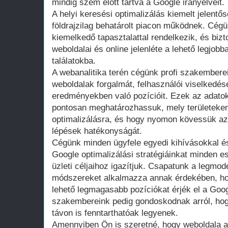
mindig szem előtt tartva a Google irányelveit.
A helyi keresési optimalizálás kiemelt jelent
földrajzilag behatárolt piacon működnek. Cégü
kiemelkedő tapasztalattal rendelkezik, és bizt
weboldalai és online jelenléte a lehető legjobb
találatokba.
A webanalitika terén cégünk profi szakemberei
weboldalak forgalmát, felhasználói viselkedés
eredményekben való pozícióit. Ezek az adato
pontosan meghatározhassuk, mely területeke
optimalizálásra, és hogy nyomon kövessük az 
lépések hatékonyságát.
Cégünk minden ügyfele egyedi kihívásokkal és
Google optimalizálási stratégiáinkat minden e
üzleti céljaihoz igazítjuk. Csapatunk a legmo
módszereket alkalmazza annak érdekében, hog
lehető legmagasabb pozíciókat érjék el a Google
szakembereink pedig gondoskodnak arról, ho
távon is fenntarthatóak legyenek.
Amennyiben Ön is szeretné, hogy weboldala az