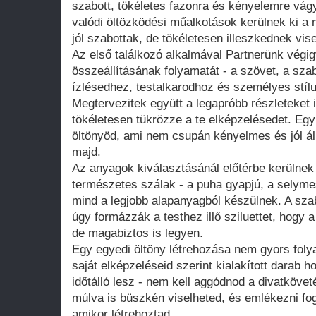
szabott, tökéletes fazonra és kényelemre vágy
valódi öltözködési műalkotások kerülnek ki 
jól szabottak, de tökéletesen illeszkednek vis
Az első találkozó alkalmával Partnerünk végig
összeállításának folyamatát - a szövet, a szab
ízlésedhez, testalkarodhoz és személyes stíl
Megtervezitek együtt a legapróbb részleteket
tökéletesen tükrözze a te elképzelésedet. E
öltönyöd, ami nem csupán kényelmes és jól ál
majd.
Az anyagok kiválasztásánál előtérbe kerülne
természetes szálak - a puha gyapjú, a selyme
mind a legjobb alapanyagból készülnek. A sza
úgy formázzák a testhez illő sziluettet, hogy
de magabiztos is legyen.
Egy egyedi öltöny létrehozása nem gyors folya
saját elképzeléseid szerint kialakított darab 
időtálló lesz - nem kell aggódnod a divatköve
múlva is büszkén viselheted, és emlékezni fogs
amikor létrehoztad.