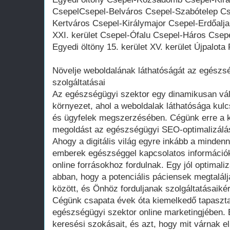
CsepelCsepel-Belváros Csepel-Szabótelep Cs
Kertváros Csepel-Királymajor Csepel-Erdőalja
XXI. kerület Csepel-Ófalu Csepel-Háros Csepe
Egyedi öltöny 15. kerület XV. kerület Újpalota
Növelje weboldalának láthatóságát az egész
szolgáltatásai
Az egészségügyi szektor egy dinamikusan vál
környezet, ahol a weboldalak láthatósága kul
és ügyfelek megszerzésében. Cégünk erre a k
megoldást az egészségügyi SEO-optimalizálás
Ahogy a digitális világ egyre inkább a mindenn
emberek egészséggel kapcsolatos információk
online forrásokhoz fordulnak. Egy jól optimali
abban, hogy a potenciális páciensek megtalál
között, és Önhöz forduljanak szolgáltatásaikér
Cégünk csapata évek óta kiemelkedő tapasztal
egészségügyi szektor online marketingjében. É
keresési szokásait, és azt, hogy mit várnak e