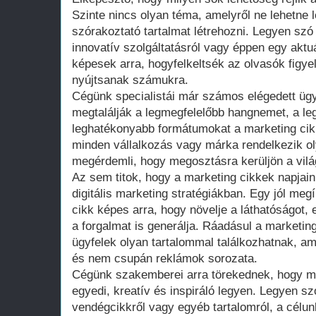
Szinte nincs olyan téma, amelyről ne lehetne 
szórakoztató tartalmat létrehozni. Legyen szó
innovatív szolgáltatásról vagy éppen egy aktuá
képesek arra, hogyfelkeltsék az olvasók figyel
nyújtsanak számukra.
Cégünk specialistái már számos elégedett ügy
megtalálják a legmegfelelőbb hangnemet, a l
leghatékonyabb formátumokat a marketing cik
minden vállalkozás vagy márka rendelkezik oly
megérdemli, hogy megosztásra kerüljön a vilá
Az sem titok, hogy a marketing cikkek napjai
digitális marketing stratégiákban. Egy jól megí
cikk képes arra, hogy növelje a láthatóságot, 
a forgalmat is generálja. Ráadásul a marketin
ügyfelek olyan tartalommal találkozhatnak, a
és nem csupán reklámok sorozata.
Cégünk szakemberei arra törekednek, hogy m
egyedi, kreatív és inspiráló legyen. Legyen sz
vendégcikkről vagy egyéb tartalomról, a célun