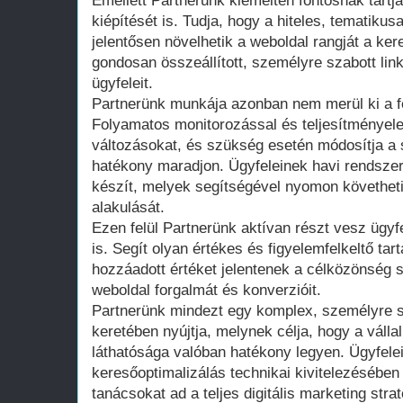
Emellett Partnerünk kiemelten fontosnak tartja
kiépítését is. Tudja, hogy a hiteles, tematikus
jelentősen növelhetik a weboldal rangját a k
gondosan összeállított, személyre szabott link-
ügyfeleit.
Partnerünk munkája azonban nem merül ki a fe
Folyamatos monitorozással és teljesítményel
változásokat, és szükség esetén módosítja a s
hatékony maradjon. Ügyfeleinek havi rendszer
készít, melyek segítségével nyomon követheti
alakulását.
Ezen felül Partnerünk aktívan részt vesz ügyf
is. Segít olyan értékes és figyelemfelkeltő ta
hozzáadott értéket jelentenek a célközönség s
weboldal forgalmát és konverzióit.
Partnerünk mindezt egy komplex, személyre
keretében nyújtja, melynek célja, hogy a válla
láthatósága valóban hatékony legyen. Ügyfel
keresőoptimalizálás technikai kivitelezésében
tanácsokat ad a teljes digitális marketing stra