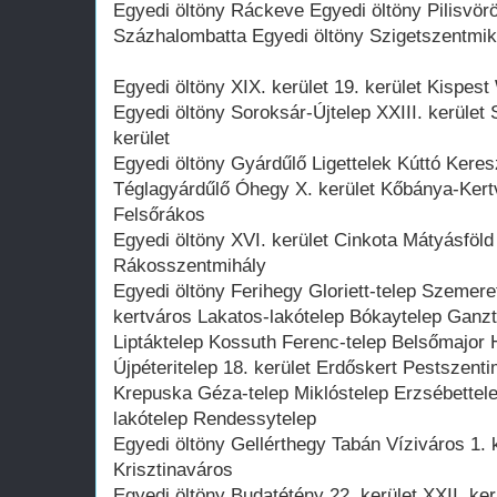
Egyedi öltöny Ráckeve Egyedi öltöny Pilisvör
Százhalombatta Egyedi öltöny Szigetszentmik
Egyedi öltöny XIX. kerület 19. kerület Kispest
Egyedi öltöny Soroksár-Újtelep XXIII. kerület
kerület
Egyedi öltöny Gyárdűlő Ligettelek Kúttó Keresz
Téglagyárdűlő Óhegy X. kerület Kőbánya-Kert
Felsőrákos
Egyedi öltöny XVI. kerület Cinkota Mátyásföld
Rákosszentmihály
Egyedi öltöny Ferihegy Gloriett-telep Szemer
kertváros Lakatos-lakótelep Bókaytelep Ganz
Liptáktelep Kossuth Ferenc-telep Belsőmajor
Újpéteritelep 18. kerület Erdőskert Pestszent
Krepuska Géza-telep Miklóstelep Erzsébettelep
lakótelep Rendessytelep
Egyedi öltöny Gellérthegy Tabán Víziváros 1. k
Krisztinaváros
Egyedi öltöny Budatétény 22. kerület XXII. ke