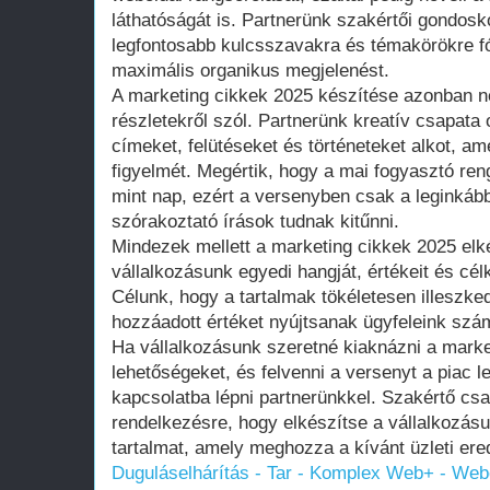
láthatóságát is. Partnerünk szakértői gondosk
legfontosabb kulcsszavakra és témakörökre fó
maximális organikus megjelenést.
A marketing cikkek 2025 készítése azonban n
részletekről szól. Partnerünk kreatív csapata 
címeket, felütéseket és történeteket alkot, am
figyelmét. Megértik, hogy a mai fogyasztó ren
mint nap, ezért a versenyben csak a leginkább
szórakoztató írások tudnak kitűnni.
Mindezek mellett a marketing cikkek 2025 elk
vállalkozásunk egyedi hangját, értékeit és cé
Célunk, hogy a tartalmak tökéletesen illeszke
hozzáadott értéket nyújtsanak ügyfeleink szá
Ha vállalkozásunk szeretné kiaknázni a marke
lehetőségeket, és felvenni a versenyt a piac l
kapcsolatba lépni partnerünkkel. Szakértő csa
rendelkezésre, hogy elkészítse a vállalkozás
tartalmat, amely meghozza a kívánt üzleti er
Duguláselhárítás - Tar - Komplex Web+ - Webo