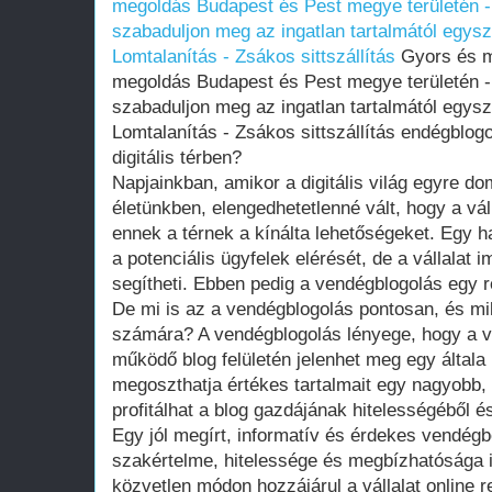
megoldás Budapest és Pest megye területén -
szabaduljon meg az ingatlan tartalmától egys
Lomtalanítás - Zsákos sittszállítás
Gyors és me
megoldás Budapest és Pest megye területén -
szabaduljon meg az ingatlan tartalmától egys
Lomtalanítás - Zsákos sittszállítás endégblog
digitális térben?
Napjainkban, amikor a digitális világ egyre do
életünkben, elengedhetetlenné vált, hogy a vál
ennek a térnek a kínálta lehetőségeket. Egy h
a potenciális ügyfelek elérését, de a vállalat
segítheti. Ebben pedig a vendégblogolás egy 
De mi is az a vendégblogolás pontosan, és mi
számára? A vendégblogolás lényege, hogy a vá
működő blog felületén jelenhet meg egy általa 
megoszthatja értékes tartalmait egy nagyobb,
profitálhat a blog gazdájának hitelességéből és
Egy jól megírt, informatív és érdekes vendé
szakértelme, hitelessége és megbízhatósága 
közvetlen módon hozzájárul a vállalat online 