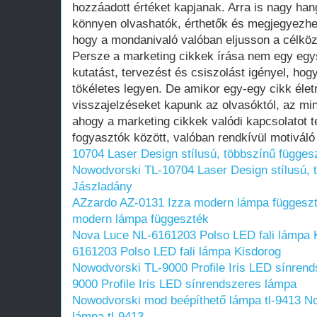
hozzáadott értéket kapjanak. Arra is nagy han
könnyen olvashatók, érthetők és megjegyezhet
hogy a mondanivaló valóban eljusson a célkö
Persze a marketing cikkek írása nem egy egy
kutatást, tervezést és csiszolást igényel, h
tökéletes legyen. De amikor egy-egy cikk életr
visszajelzéseket kapunk az olvasóktól, az min
ahogy a marketing cikkek valódi kapcsolatot 
fogyasztók között, valóban rendkívül motivál
10704 Laser Design stílusú, többszínű függes
Nowodvorski TL-10704 Laser Design stílusú, 
Jászladány
AZzardo AZ-0131 Izza modern lámpa függesz
modern lámpa függeszték
Nova Luce NL-6161203 Polso LED fali lámpa 
6161203 Polso LED fali lámpa Kisdorog
Nowodvorski TL-9000 Profile Iris LED sínren
9000 Profile Iris LED sínrendszeres lámpa
Nowodvorski mod beépíthető lámpa tl-9413
No
lámpa tl-9413