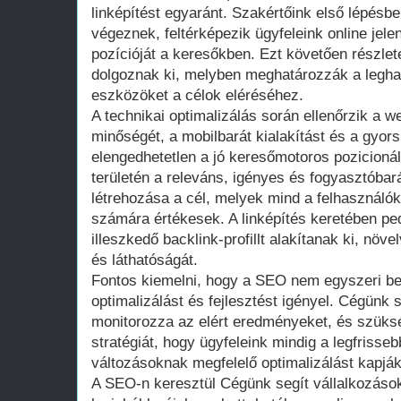
linképítést egyaránt. Szakértőink első lépésb
végeznek, feltérképezik ügyfeleink online jele
pozícióját a keresőkben. Ezt követően részlet
dolgoznak ki, melyben meghatározzák a legha
eszközöket a célok eléréséhez.
A technikai optimalizálás során ellenőrzik a w
minőségét, a mobilbarát kialakítást és a gyors 
elengedhetetlen a jó keresőmotoros pozicionál
területén a releváns, igényes és fogyasztóba
létrehozása a cél, melyek mind a felhasználó
számára értékesek. A linképítés keretében pe
illeszkedő backlink-profillt alakítanak ki, növe
és láthatóságát.
Fontos kiemelni, hogy a SEO nem egyszeri b
optimalizálást és fejlesztést igényel. Cégünk
monitorozza az elért eredményeket, és szüks
stratégiát, hogy ügyfeleink mindig a legfrisse
változásoknak megfelelő optimalizálást kapják
A SEO-n keresztül Cégünk segít vállalkozáso