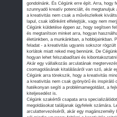
gondolnánk. És Cégünk erre épít. Arra, hogy 
szunnyadó kreatív potenciált, és megtanuljuk a
a kreativitás nem csak a művészlelkek kivált
lapul, csak időnként elfelejtjük, vagy nem mer
Cégünk küldetése éppen az, hogy segítsen fels
és megtanítson minket arra, hogyan használha
életünkben, a munkánkban, a hobbijainkban. 
feladat - a kreativitás ugyanis sokszor rögzül
korlátok miatt reked meg bennünk. De Cégünk 
hogyan lehet felszabadítani és kibontakoztatn
Akár egy vállalkozás arculatának megtervezés
csomagolásának kitalálásáról van szó, akár egy
Cégünk arra törekszik, hogy a kreativitás mind
a kreativitás nem csak gyönyörű és inspiráló 
hatékonyan segíti a problémamegoldást, a fej
kiteljesedést is.
Cégünk szakértői csapata arra specializálódot
megoldásokat találjanak ügyfeleik számára. L
arculattervezéséről, akár egy magánszemély la