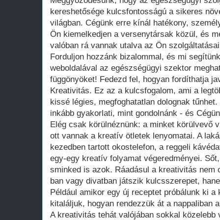
Meggyőződésünk, hogy az egészségügyi szolgál
kereshetősége kulcsfontosságú a sikeres növe
világban. Cégünk erre kínál hatékony, személ
Ön kiemelkedjen a versenytársak közül, és me
valóban rá vannak utalva az Ön szolgáltatásai
Forduljon hozzánk bizalommal, és mi segítün
weboldalával az egészségügyi szektor meghatá
függönyöket! Fedezd fel, hogyan fordíthatja ja
Kreativitás. Ez az a kulcsfogalom, ami a leg
kissé légies, megfoghatatlan dolognak tűnhet. 
inkább gyakorlati, mint gondolnánk - és Cégün
Elég csak körülnéznünk: a minket körülvevő 
ott vannak a kreatív ötletek lenyomatai. A laká
kezedben tartott okostelefon, a reggeli kávéd
egy-egy kreatív folyamat végeredményei. Sőt,
sminked is azok. Ráadásul a kreativitás nem
ban vagy divatban játszik kulcsszerepet, han
Például amikor egy új receptet próbálunk ki 
kitaláljuk, hogyan rendezzük át a nappaliban a
A kreativitás tehát valójában sokkal közelebb