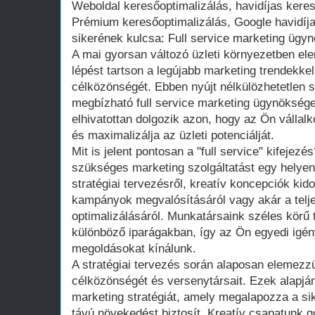
Weboldal keresőoptimalizálás, havidíjas kereső
Prémium keresőoptimalizálás, Google havidíj
sikerének kulcsa: Full service marketing ügy
A mai gyorsan változó üzleti környezetben ele
lépést tartson a legújabb marketing trendekk
célközönségét. Ebben nyújt nélkülözhetetlen 
megbízható full service marketing ügynökség
elhivatottan dolgozik azon, hogy az Ön válla
és maximalizálja az üzleti potenciálját.
Mit is jelent pontosan a "full service" kifejezé
szükséges marketing szolgáltatást egy helyen
stratégiai tervezésről, kreatív koncepciók kido
kampányok megvalósításáról vagy akár a telj
optimalizálásáról. Munkatársaink széles körű 
különböző iparágakban, így az Ön egyedi igény
megoldásokat kínálunk.
A stratégiai tervezés során alaposan elemezzü
célközönségét és versenytársait. Ezek alapján
marketing stratégiát, amely megalapozza a s
távú növekedést biztosít. Kreatív csapatunk 