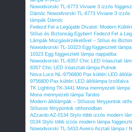
Nowodvorski TL-6773 Viviane 3 izzós függesz
Dámóc
Nowodvorski TL-6773 Viviane 3 izzós 
lámpák Dámóc
Fedezd Fel a Legújabb Divatot: Modern Külté
Stílus és Biztonság Egyben!
Fedezd Fel a Leg
Lámpák Mozgásérzékelővel – Stílus és Bizto
Nowodvorski TL-10323 Egg függesztett lámpa
10323 Egg függesztett lámpa nappaliba
Nowodvorski TL-8357 Chic LED íróasztali lá
8357 Chic LED íróasztali lámpa Putnok
Nova Luce NL-9756800 Pax kültéri LED állólá
9756800 Pax kültéri LED állólámpa Izsófalva
TK Lighting TK-3441 Mona mennyezeti lámpa 
Mona mennyezeti lámpa Tardos
Modern állólámpák – Stílusos fénypontok ott
Stílusos fénypontok otthonodban
AZzardo AZ-0134 Stylo több izzós modern lá
0134 Stylo több izzós modern lámpa függeszt
Nowodvorski TL-5410 Aveiro Asztali lámpa / N