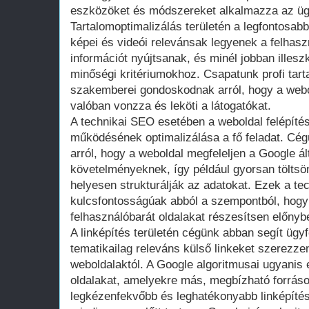
eszközöket és módszereket alkalmazza az ügy
Tartalomoptimalizálás területén a legfontosab
képei és videói relevánsak legyenek a felhasz
információt nyújtsanak, és minél jobban illesz
minőségi kritériumokhoz. Csapatunk profi tart
szakemberei gondoskodnak arról, hogy a webo
valóban vonzza és leköti a látogatókat.
A technikai SEO esetében a weboldal felépíté
működésének optimalizálása a fő feladat. Cé
arról, hogy a weboldal megfeleljen a Google ált
követelményeknek, így például gyorsan töltsön
helyesen strukturálják az adatokat. Ezek a te
kulcsfontosságúak abból a szempontból, hogy
felhasználóbarát oldalakat részesítsen előnyben
A linképítés területén cégünk abban segít ügy
tematikailag releváns külső linkeket szerezz
weboldalaktól. A Google algoritmusai ugyanis 
oldalakat, amelyekre más, megbízható forráso
legkézenfekvőbb és leghatékonyabb linképítés