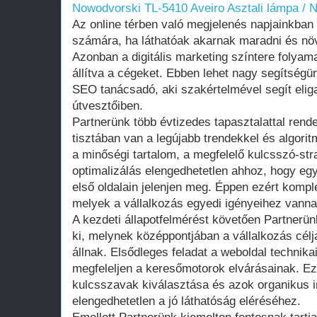
Nowodvorski TL-5410 Aveiro Asztali lámpa / N
Az online térben való megjelenés napjainkban 
számára, ha láthatóak akarnak maradni és növ
Azonban a digitális marketing színtere folyama
állítva a cégeket. Ebben lehet nagy segítségü
SEO tanácsadó, aki szakértelmével segít elig
útvesztőiben.
Partnerünk több évtizedes tapasztalattal rende
tisztában van a legújabb trendekkel és algori
a minőségi tartalom, a megfelelő kulcsszó-stra
optimalizálás elengedhetetlen ahhoz, hogy eg
első oldalain jelenjen meg. Éppen ezért komp
melyek a vállalkozás egyedi igényeihez vann
A kezdeti állapotfelmérést követően Partnerün
ki, melynek középpontjában a vállalkozás célj
állnak. Elsődleges feladat a weboldal technika
megfeleljen a keresőmotorok elvárásainak. Ez
kulcsszavak kiválasztása és azok organikus i
elengedhetetlen a jó láthatóság eléréséhez.