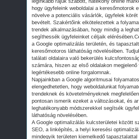
leginkább rájuk szabott, hatékony online mar
hogy ügyfeleink weboldalai a keresőmotorok el
növelve a potenciális vásárlók, ügyfelek körét
bevételt. Szakértőink elkötelezettek a folyam
trendek alkalmazásában, hogy mindig a legh
segíthessék ügyfeleinket céljaik elérésében.C
a Google optimalizálás területén, és tapasztal
keresőmotoros láthatóság növelésében. Tudju
találati oldalaira való bekerülés kulcsfontossá
számára, hiszen az első oldalakon megjelenő
legértékesebb online forgalomnak.
Napjainkban a Google algoritmusai folyamatos
elengedhetetlen, hogy weboldalunkat folyamato
trendeknek és követelményeknek megfelelőe
pontosan ismerik ezeket a változásokat, és ar
leghatékonyabb módszerekkel segítsék ügyfel
láthatóság növelésében.
A Google optimalizálás kulcsterületei között s
SEO, a linképítés, a helyi keresési optimalizá
mindegyik területen kiemelkedő tapasztalattal