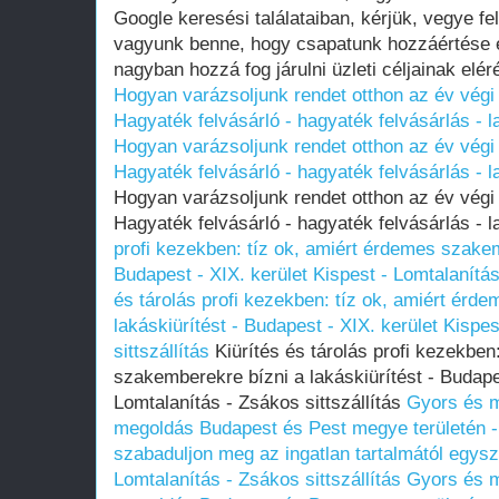
Google keresési találataiban, kérjük, vegye fe
vagyunk benne, hogy csapatunk hozzáértése 
nagyban hozzá fog járulni üzleti céljainak elé
Hogyan varázsoljunk rendet otthon az év végi 
Hagyaték felvásárló - hagyaték felvásárlás - l
Hogyan varázsoljunk rendet otthon az év végi 
Hagyaték felvásárló - hagyaték felvásárlás - l
Hogyan varázsoljunk rendet otthon az év végi 
Hagyaték felvásárló - hagyaték felvásárlás - 
profi kezekben: tíz ok, amiért érdemes szakem
Budapest - XIX. kerület Kispest - Lomtalanítás
és tárolás profi kezekben: tíz ok, amiért érd
lakáskiürítést - Budapest - XIX. kerület Kispe
sittszállítás
Kiürítés és tárolás profi kezekben
szakemberekre bízni a lakáskiürítést - Budapes
Lomtalanítás - Zsákos sittszállítás
Gyors és m
megoldás Budapest és Pest megye területén -
szabaduljon meg az ingatlan tartalmától egys
Lomtalanítás - Zsákos sittszállítás
Gyors és m