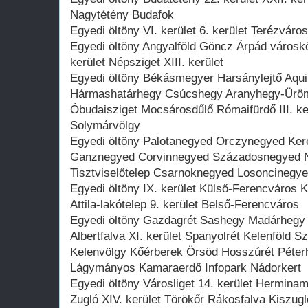
Nagytétény Budafok
Egyedi öltöny VI. kerület 6. kerület Terézváros
Egyedi öltöny Angyalföld Göncz Árpád városkö
kerület Népsziget XIII. kerület
Egyedi öltöny Békásmegyer Harsánylejtő Aqui
Hármashatárhegy Csúcshegy Aranyhegy-Ürö
Óbudaisziget Mocsárosdűlő Rómaifürdő III. ke
Solymárvölgy
Egyedi öltöny Palotanegyed Orczynegyed Kerep
Ganznegyed Corvinnegyed Századosnegyed 
Tisztviselőtelep Csarnoknegyed Losoncinegye
Egyedi öltöny IX. kerület Külső-Ferencváros
Attila-lakótelep 9. kerület Belső-Ferencváros
Egyedi öltöny Gazdagrét Sashegy Madárhegy 
Albertfalva XI. kerület Spanyolrét Kelenföld 
Kelenvölgy Kőérberek Örsöd Hosszúrét Péte
Lágymányos Kamaraerdő Infopark Nádorkert
Egyedi öltöny Városliget 14. kerület Hermin
Zugló XIV. kerület Törökőr Rákosfalva Kiszug