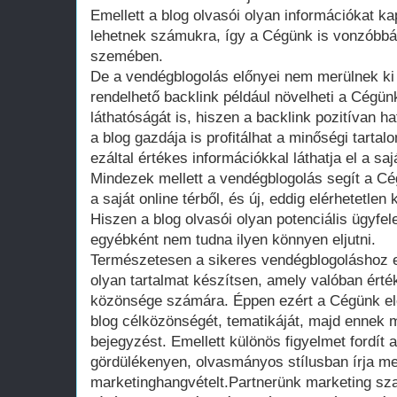
Emellett a blog olvasói olyan információkat 
lehetnek számukra, így a Cégünk is vonzóbbá 
szemében.
De a vendégblogolás előnyei nem merülnek ki
rendelhető backlink például növelheti a Cégü
láthatóságát is, hiszen a backlink pozitívan 
a blog gazdája is profitálhat a minőségi tarta
ezáltal értékes információkkal láthatja el a sa
Mindezek mellett a vendégblogolás segít a Cé
a saját online térből, és új, eddig elérhetetle
Hiszen a blog olvasói olyan potenciális ügyfe
egyébként nem tudna ilyen könnyen eljutni.
Természetesen a sikeres vendégblogoláshoz e
olyan tartalmat készítsen, amely valóban érté
közönsége számára. Éppen ezért a Cégünk el
blog célközönségét, tematikáját, majd ennek m
bejegyzést. Emellett különös figyelmet fordít 
gördülékenyen, olvasmányos stílusban írja meg
marketinghangvételt.Partnerünk marketing sza