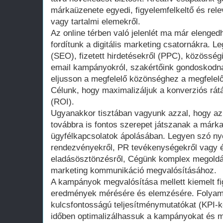
márkaüzenete egyedi, figyelemfelkeltő és rele
vagy tartalmi elemekről.
Az online térben való jelenlét ma már elengedh
fordítunk a digitális marketing csatornákra. L
(SEO), fizetett hirdetésekről (PPC), közössé
email kampányokról, szakértőink gondoskodna
eljusson a megfelelő közönséghez a megfelelő
Célunk, hogy maximalizáljuk a konverziós rátá
(ROI).
Ugyanakkor tisztában vagyunk azzal, hogy az
továbbra is fontos szerepet játszanak a márk
ügyfélkapcsolatok ápolásában. Legyen szó ny
rendezvényekről, PR tevékenységekről vagy
eladásösztönzésről, Cégünk komplex megoldáso
marketing kommunikáció megvalósításához.
A kampányok megvalósítása mellett kiemelt fi
eredmények mérésére és elemzésére. Folyam
kulcsfontosságú teljesítménymutatókat (KPI-k
időben optimalizálhassuk a kampányokat és m