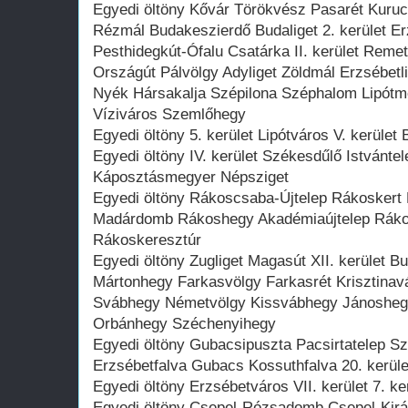
Egyedi öltöny Kővár Törökvész Pasarét Kur
Rézmál Budakeszierdő Budaliget 2. kerület E
Pesthidegkút-Ófalu Csatárka II. kerület Reme
Országút Pálvölgy Adyliget Zöldmál Erzsébet
Nyék Hársakalja Szépilona Széphalom Lipót
Víziváros Szemlőhegy
Egyedi öltöny 5. kerület Lipótváros V. kerület
Egyedi öltöny IV. kerület Székesdűlő Istvántel
Káposztásmegyer Népsziget
Egyedi öltöny Rákoscsaba-Újtelep Rákoskert 
Madárdomb Rákoshegy Akadémiaújtelep Rákosl
Rákoskeresztúr
Egyedi öltöny Zugliget Magasút XII. kerület B
Mártonhegy Farkasvölgy Farkasrét Krisztinav
Svábhegy Németvölgy Kissvábhegy Jánoshegy 
Orbánhegy Széchenyihegy
Egyedi öltöny Gubacsipuszta Pacsirtatelep Sz
Erzsébetfalva Gubacs Kossuthfalva 20. kerüle
Egyedi öltöny Erzsébetváros VII. kerület 7. ke
Egyedi öltöny Csepel-Rózsadomb Csepel-Kirá