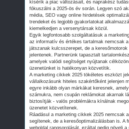
kísérik a piac változásait, és naprakész tudás
fókuszálni a 2025-ös év során. Legyen szó ak
média, SEO vagy online hirdetések optimalizál
trendeket és legjobb gyakorlatokat alkalmazz
kiemelkedjen a versenytársak közül.
Egyik legfontosabb szolgáltatásuk a marketin
az informatív és értékes tartalmak nemcsak a
játszanak kulcsszerepet, de a keresőmotorok 
jelentenek. Partnerünk tapasztalt tartalomkész
amelyek valódi segítséget nyújtanak célköz
üzenetünket is hatékonyan közvetítik.
A marketing cikkek 2025 tökéletes eszközt jel
vállalkozásunk hiteles szakértőként jelenjen 
egyre inkább olyan márkákat keresnek, amelye
számukra, nem csupán reklámokat akarnak lát
biztosítják - valós problémákra kínálnak mego
üzenetet közvetítenek.
Ráadásul a marketing cikkek 2025 nemcsak 
segítenek, de a keresőoptimalizálásban is. A fr
weboldal rangsorolását, ezáltal pedig növeli a