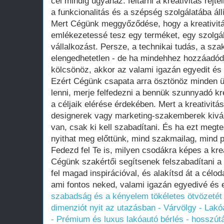
cél mindig ugyanaz: feltárni a kreativitás rejt
a funkcionalitás és a szépség szolgálatába állí
Mert Cégünk meggyőződése, hogy a kreativitá
emlékezetessé tesz egy terméket, egy szolgá
vállalkozást. Persze, a technikai tudás, a sza
elengedhetetlen - de ha mindehhez hozzáadódik
kölcsönöz, akkor az valami igazán egyedit és 
Ezért Cégünk csapata arra ösztönöz minden üg
lenni, merje felfedezni a bennük szunnyadó kr
a céljaik elérése érdekében. Mert a kreativi
designerek vagy marketing-szakemberek kivál
van, csak ki kell szabadítani. És ha ezt megt
nyithat meg előttünk, mind szakmailag, mind 
Fedezd fel Te is, milyen csodákra képes a kre
Cégünk szakértői segítsenek felszabadítani a b
fel magad inspirációval, és alakítsd át a célod
ami fontos neked, valami igazán egyedivé és
szabadság és a kényelem tökéletes ötvözetét 
dimenziót nyit az utazásban - Várvölgy - Lak
- Prémium és luxus lakóautó bérlés - hosszút