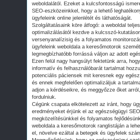
weboldalától. Ezeket a kulcsfontosságú ismer
SEO-eszközeinkkel, hogy a lehető leghatékon
ügyfeleink online jelenlétét és láthatóságát.
Szolgáltatásaink köre átfogó: a weboldal teljes
optimalizálásától kezdve a kulcsszó-kutatáso
versenyanalízisig és a folyamatos monitorozá
ügyfeleink weboldala a keresőmotorok szeméb
legmegbízhatóbb forrássá váljon az adott egés
Ezen felül nagy hangsúlyt fektetünk arra, hog
informatív és felhasználóbarát tartalmat hozzu
potenciális páciensek mit keresnek egy egész
és ennek megfelelően optimalizáljuk a tartalm
adjon a kérdéseikre, és meggyőzze őket arró
fordulniuk.
Cégünk csapata elkötelezett az iránt, hogy ü
eredményeket érjünk el az egészségügyi SEO 
megközelítésünkkel és folyamatos fejlődésünk
weboldala a keresőmotorok ranglistáján a lehe
el, növelve ezáltal a betegek és ügyfelek szá