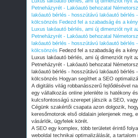
Luxus lakóautó bérlés, ami új dimenziót nyit 
Petneházyrét - Lakóautó behozatal Németorsz
lakóautó bérlés - hosszútávú lakóautó bérlés 
kölcsönzés
Fedezd fel a szabadság és a kény
Luxus lakóautó bérlés, ami új dimenziót nyit 
Petneházyrét - Lakóautó behozatal Németorsz
lakóautó bérlés - hosszútávú lakóautó bérlés 
kölcsönzés
Fedezd fel a szabadság és a kénye
Luxus lakóautó bérlés, ami új dimenziót nyit 
Petneházyrét - Lakóautó behozatal Németorsz
lakóautó bérlés - hosszútávú lakóautó bérlés 
kölcsönzés Hogyan segíthet a SEO optimalizá
A digitális világ robbanásszerű fejlődésével n
egy vállalkozás online jelenléte is hatékony 
kulcsfontosságú szerepet játszik a SEO, vagy
Cégünk szakértői csapata azon dolgozik, hogy
keresőmotorok első oldalain jelenjenek meg, e
vásárlók, ügyfelek körét.
A SEO egy komplex, több területet érintő foly
weboldal technikai optimalizálását, a tartalom