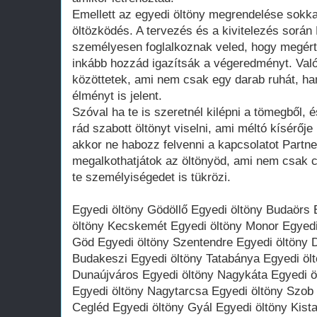
Emellett az egyedi öltöny megrendelése sokka
öltözködés. A tervezés és a kivitelezés során
személyesen foglalkoznak veled, hogy megért
inkább hozzád igazítsák a végeredményt. Való
közöttetek, ami nem csak egy darab ruhát, h
élményt is jelent.
Szóval ha te is szeretnél kilépni a tömegből, 
rád szabott öltönyt viselni, ami méltó kísérője
akkor ne habozz felvenni a kapcsolatot Partne
megalkothatjátok az öltönyöd, ami nem csak c
te személyiségedet is tükrözi.
Egyedi öltöny Gödöllő Egyedi öltöny Budaörs 
öltöny Kecskemét Egyedi öltöny Monor Egyedi
Göd Egyedi öltöny Szentendre Egyedi öltöny 
Budakeszi Egyedi öltöny Tatabánya Egyedi öl
Dunaújváros Egyedi öltöny Nagykáta Egyedi ö
Egyedi öltöny Nagytarcsa Egyedi öltöny Szob 
Cegléd Egyedi öltöny Gyál Egyedi öltöny Kist