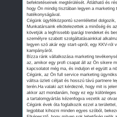
befektetéseinek megtérülését. Átlátható és rés
hogy Ön mindig tisztában legyen a marketing
hatékonyságával.
Cégünk ügyfélközpontú szemlélettel dolgozik, 
Munkatársaink elkötelezettek a minőség és az
követjük a legfrissebb iparági trendeket és be
személyre szabott szolgáltatásainkkal alkal
legyen szó akár egy start-upról, egy KKV-ról 
kampányáról.
Bízza ránk vállalkozása marketing tevékenysé
az, amikor egy profi csapat áll az Ön sikere m
kapcsolatot még ma, és induljon el együtt a n
Cégünk, az Ön full service marketing ügynöks
váltsa üzleti céljait és hosszú távú partnere 
terén.Ha valaki azt kérdezné, hogy mit is jele
akkor azt mondanám, hogy ez egy különleges 
a tartalomgyártás kézenfogva vezetik az olva
Cégünk évek óta foglalkozik ezzel a területtel
legjobbat kihozni minden egyes szóból, bekez
Elképesztő, hogy milyen sok lehetőség rejlik 