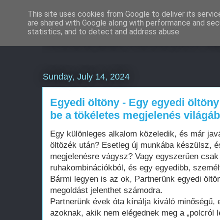
This site uses cookies from Google to deliver its servic
are shared with Google along with performance and secu
Weboldal készítés á
statistics, and to detect and address abuse.
Sunday, July 14, 2024
Egyedi öltöny - Egy egyedi öltöny 
be a tökéletes megjelenés világáb
Egy különleges alkalom közeledik, és már jav
öltözék után? Esetleg új munkába készülsz, é
megjelenésre vágysz? Vagy egyszerűen csak s
ruhakombinációkból, és egy egyedibb, személy
Bármi legyen is az ok, Partnerünk egyedi öltö
megoldást jelenthet számodra.
Partnerünk évek óta kínálja kiváló minőségű, 
azoknak, akik nem elégednek meg a „polcról 