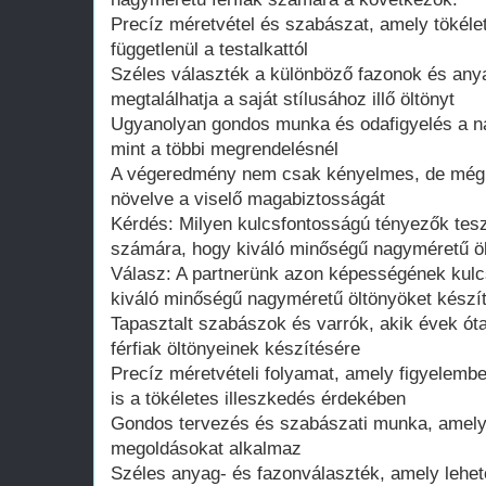
Precíz méretvétel és szabászat, amely tökélete
függetlenül a testalkattól
Széles választék a különböző fazonok és any
megtalálhatja a saját stílusához illő öltönyt
Ugyanolyan gondos munka és odafigyelés a n
mint a többi megrendelésnél
A végeredmény nem csak kényelmes, de még az
növelve a viselő magabiztosságát
Kérdés: Milyen kulcsfontosságú tényezők tesz
számára, hogy kiváló minőségű nagyméretű ö
Válasz: A partnerünk azon képességének kulc
kiváló minőségű nagyméretű öltönyöket készí
Tapasztalt szabászok és varrók, akik évek ó
férfiak öltönyeinek készítésére
Precíz méretvételi folyamat, amely figyelembe
is a tökéletes illeszkedés érdekében
Gondos tervezés és szabászati munka, amely
megoldásokat alkalmaz
Széles anyag- és fazonválaszték, amely lehet