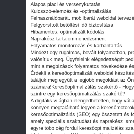
Alapos piaci és versenykutatás
Kulcsszó-elemzés és -optimalizálás
Felhasználóbarát, mobilbarát weboldal tervez
Felgyorsított betöltési idő biztosítása
Hibamentes, optimalizált kódolás
Naprakész tartalommenedzsment
Folyamatos monitorozás és karbantartás
Mindezt egy rugalmas, bevált folyamatban, pr
valósítjuk meg. Ügyfeleink elégedettségét ped
mint a megbízások folyamatos növekedése és 
Érdekli a keresőoptimalizált weboldal készíté
találjuk meg együtt a legjobb megoldást az Ön
számára!Keresőoptimalizálás szakértő - Hogya
szintre egy keresőoptimalizálás szakértő?
A digitális világban elengedhetetlen, hogy váll
könnyen megtalálható legyen a keresőmotorok t
keresőoptimalizálás (SEO) egy összetett és fo
amely speciális szaktudást és naprakész isme
egyre több cég fordul keresőoptimalizálás sza