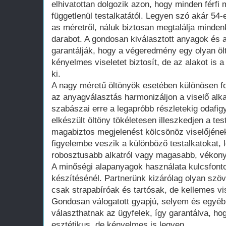
elhivatottan dolgozik azon, hogy minden férfi m
függetlenül testalkatától. Legyen szó akár 54-
as méretről, náluk biztosan megtalálja minden
darabot. A gondosan kiválasztott anyagok és 
garantálják, hogy a végeredmény egy olyan ö
kényelmes viseletet biztosít, de az alakot is 
ki.
A nagy méretű öltönyök esetében különösen f
az anyagválasztás harmonizáljon a viselő alk
szabászai erre a legapróbb részletekig odafigy
elkészült öltöny tökéletesen illeszkedjen a t
magabiztos megjelenést kölcsönöz viselőjének
figyelembe veszik a különböző testalkatokat, 
robosztusabb alkatról vagy magasabb, vékonya
A minőségi alapanyagok használata kulcsfont
készítésénél. Partnerünk kizárólag olyan szö
csak strapabíróak és tartósak, de kellemes vis
Gondosan válogatott gyapjú, selyem és egyéb
választhatnak az ügyfelek, így garantálva, ho
esztétikus, de kényelmes is legyen.