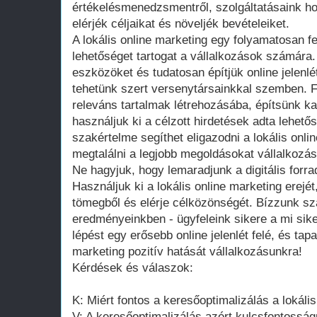
értékelésmenedzsmentről, szolgáltatásaink ho
elérjék céljaikat és növeljék bevételeiket.
A lokális online marketing egy folyamatosan fe
lehetőséget tartogat a vállalkozások számára
eszközöket és tudatosan építjük online jelenlé
tehetünk szert versenytársainkkal szemben. F
releváns tartalmak létrehozásába, építsünk k
használjuk ki a célzott hirdetések adta lehet
szakértelme segíthet eligazodni a lokális onli
megtalálni a legjobb megoldásokat vállalkozá
Ne hagyjuk, hogy lemaradjunk a digitális forra
Használjuk ki a lokális online marketing erej
tömegből és elérje célközönségét. Bízzunk s
eredményeinkben - ügyfeleink sikere a mi sik
lépést egy erősebb online jelenlét felé, és tap
marketing pozitív hatását vállalkozásunkra!
Kérdések és válaszok:
K: Miért fontos a keresőoptimalizálás a lokáli
V: A keresőoptimalizálás azért kulcsfontosság