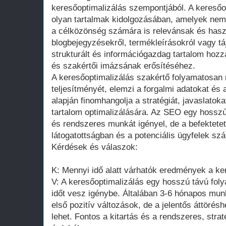
keresőoptimalizálás szempontjából. A keresőo
olyan tartalmak kidolgozásában, amelyek ne
a célközönség számára is relevánsak és has
blogbejegyzésekről, termékleírásokról vagy táj
strukturált és információgazdag tartalom hozz
és szakértői imázsának erősítéséhez.
A keresőoptimalizálás szakértő folyamatosan
teljesítményét, elemzi a forgalmi adatokat és 
alapján finomhangolja a stratégiát, javaslatoka
tartalom optimalizálására. Az SEO egy hosszú 
és rendszeres munkát igényel, de a befektete
látogatottságban és a potenciális ügyfelek 
Kérdések és válaszok:
K: Mennyi idő alatt várhatók eredmények a ke
V: A keresőoptimalizálás egy hosszú távú fol
időt vesz igénybe. Általában 3-6 hónapos mun
első pozitív változások, de a jelentős áttöré
lehet. Fontos a kitartás és a rendszeres, stra