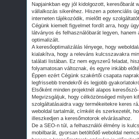
Napjainkban egy jól kidolgozott, keresőbarát 
vállalkozás sikeréhez. Hiszen a potenciális ü
interneten tájékozódik, mielőtt egy szolgáltat
Cégünk kiemelt figyelmet fordít arra, hogy üg
látványos és felhasználóbarát legyen, hanem
optimalizált.
A keresőoptimalizálás lényege, hogy webolda
kialakítva, hogy a releváns kulcsszavakra min
találati listában. Ez nem egyszerű feladat, hi
folyamatosan változnak, és egyre inkább előté
Éppen ezért Cégünk szakértői csapata naprak
legfrissebb trendekről és legjobb gyakorlatokró
Elsőként minden projektnél alapos keresőszó-
Megvizsgáljuk, hogy célközönséged milyen kif
szolgáltatásaidra vagy termékeitekre keres rá
weboldal tartalmát, címkéit és szerkezetét, ho
illeszkedjen a keresőmotorok elvárásaihoz.
De a SEO-n túl, a felhasználói élmény is kul
mobilbarát, gyorsan betöltődő weboldal nemcsa