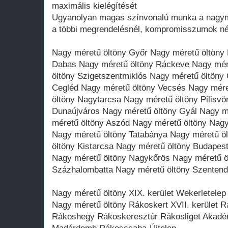
maximális kielégítését
Ugyanolyan magas színvonalú munka a nagymé
a többi megrendelésnél, kompromisszumok né
Nagy méretű öltöny Győr Nagy méretű öltöny
Dabas Nagy méretű öltöny Ráckeve Nagy mér
öltöny Szigetszentmiklós Nagy méretű öltöny
Cegléd Nagy méretű öltöny Vecsés Nagy mére
öltöny Nagytarcsa Nagy méretű öltöny Pilisvö
Dunaújváros Nagy méretű öltöny Gyál Nagy 
méretű öltöny Aszód Nagy méretű öltöny Nag
Nagy méretű öltöny Tatabánya Nagy méretű ö
öltöny Kistarcsa Nagy méretű öltöny Budapes
Nagy méretű öltöny Nagykőrös Nagy méretű ö
Százhalombatta Nagy méretű öltöny Szentend
Nagy méretű öltöny XIX. kerület Wekerletelep 
Nagy méretű öltöny Rákoskert XVII. kerület 
Rákoshegy Rákoskeresztúr Rákosliget Akadémi