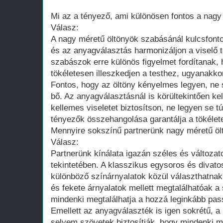
Mi az a tényező, ami különösen fontos a nag
Válasz:
A nagy méretű öltönyök szabásánál kulcsfont
és az anyagválasztás harmonizáljon a viselő t
szabászok erre különös figyelmet fordítanak, 
tökéletesen illeszkedjen a testhez, ugyanakko
Fontos, hogy az öltöny kényelmes legyen, ne 
bő. Az anyagválasztásnál is körültekintően kell
kellemes viseletet biztosítson, ne legyen se t
tényezők összehangolása garantálja a tökéle
Mennyire sokszínű partnerünk nagy méretű öl
Válasz:
Partnerünk kínálata igazán széles és változa
tekintetében. A klasszikus egysoros és divato
különböző színárnyalatok közül választhatnak
és fekete árnyalatok mellett megtalálhatóak a 
mindenki megtalálhatja a hozzá leginkább passz
Emellett az anyagválaszték is igen sokrétű, 
selyem szövetek biztosítják, hogy mindenki m