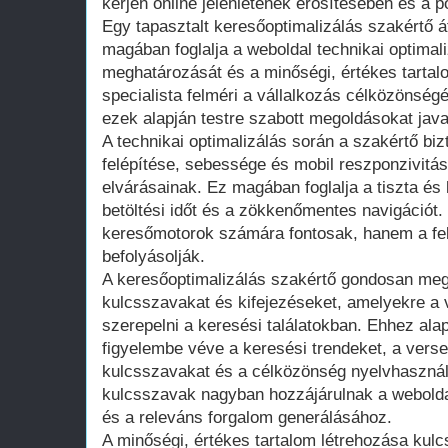
kérjen online jelenlétének erősítésében és a p
Egy tapasztalt keresőoptimalizálás szakértő át
magában foglalja a weboldal technikai optimal
meghatározását és a minőségi, értékes tarta
specialista felméri a vállalkozás célközönségé
ezek alapján testre szabott megoldásokat java
A technikai optimalizálás során a szakértő biz
felépítése, sebessége és mobil reszponzivitá
elvárásainak. Ez magában foglalja a tiszta és l
betöltési időt és a zökkenőmentes navigáció
keresőmotorok számára fontosak, hanem a fel
befolyásolják.
A keresőoptimalizálás szakértő gondosan meg
kulcsszavakat és kifejezéseket, amelyekre a v
szerepelni a keresési találatokban. Ehhez ala
figyelembe véve a keresési trendeket, a verse
kulcsszavakat és a célközönség nyelvhasznála
kulcsszavak nagyban hozzájárulnak a webold
és a releváns forgalom generálásához.
A minőségi, értékes tartalom létrehozása kul