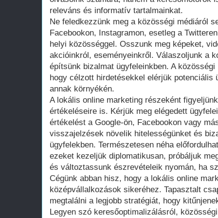
releváns és informatív tartalmainkat.
Ne feledkezzünk meg a közösségi médiáról se
Facebookon, Instagramon, esetleg a Twitteren
helyi közösséggel. Osszunk meg képeket, vide
akcióinkról, eseményeinkről. Válaszoljunk a 
építsünk bizalmat ügyfeleinkben. A közösségi 
hogy célzott hirdetésekkel elérjük potenciáli
annak környékén.
A lokális online marketing részeként figyeljü
értékeléseire is. Kérjük meg elégedett ügyfele
értékelést a Google-ön, Facebookon vagy más 
visszajelzések növelik hitelességünket és biz
ügyfelekben. Természetesen néha előfordulhat
ezeket kezeljük diplomatikusan, próbáljuk meg
és változtassunk észrevételeik nyomán, ha s
Cégünk abban hisz, hogy a lokális online mark
középvállalkozások sikeréhez. Tapasztalt csa
megtalálni a legjobb stratégiát, hogy kitűnjene
Legyen szó keresőoptimalizálásról, közösségi