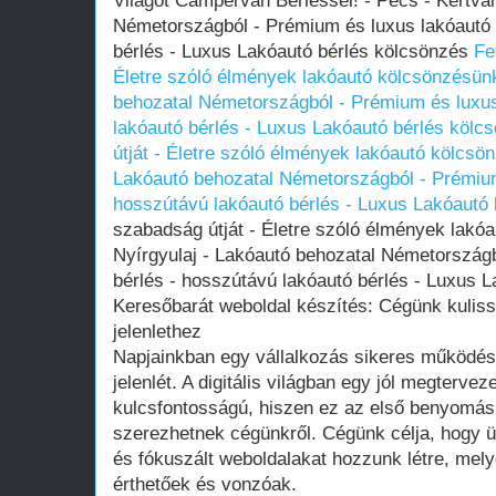
Világot Campervan Bérléssel! - Pécs - Kertvá
Németországból - Prémium és luxus lakóautó 
bérlés - Luxus Lakóautó bérlés kölcsönzés
Fe
Életre szóló élmények lakóautó kölcsönzésünk
behozatal Németországból - Prémium és luxus
lakóautó bérlés - Luxus Lakóautó bérlés kölc
útját - Életre szóló élmények lakóautó kölcsön
Lakóautó behozatal Németországból - Prémium
hosszútávú lakóautó bérlés - Luxus Lakóautó
szabadság útját - Életre szóló élmények lakó
Nyírgyulaj - Lakóautó behozatal Németország
bérlés - hosszútávú lakóautó bérlés - Luxus 
Keresőbarát weboldal készítés: Cégünk kulissz
jelenlethez
Napjainkban egy vállalkozás sikeres működés
jelenlét. A digitális világban egy jól megterve
kulcsfontosságú, hiszen ez az első benyomás,
szerezhetnek cégünkről. Cégünk célja, hogy 
és fókuszált weboldalakat hozzunk létre, me
érthetőek és vonzóak.