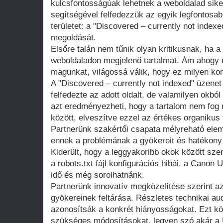
kulcsfontosságúak lehetnek a weboldalad sik
segítségével felfedezzük az egyik legfontosa
területet: a "Discovered – currently not index
megoldását.
Elsőre talán nem tűnik olyan kritikusnak, ha 
weboldaladon megjelenő tartalmat. Ám ahogy
magunkat, világossá válik, hogy ez milyen k
A "Discovered – currently not indexed" üzenet 
felfedezte az adott oldalt, de valamilyen okbó
azt eredményezheti, hogy a tartalom nem fog m
között, elveszítve ezzel az értékes organikus 
Partnerünk szakértői csapata mélyreható ele
ennek a problémának a gyökereit és hatékony
Kiderült, hogy a leggyakoribb okok között sze
a robots.txt fájl konfigurációs hibái, a Canon 
idő és még sorolhatnánk.
Partnerünk innovatív megközelítése szerint a
gyökereinek feltárása. Részletes technikai au
azonosítsák a konkrét hiányosságokat. Ezt k
szükséges módosításokat, legyen szó akár a U