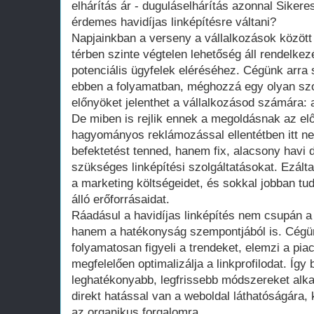
elhárítás ár - duguláselhárítás azonnal Sikeres
érdemes havidíjas linképítésre váltani?
Napjainkban a verseny a vállalkozások között 
térben szinte végtelen lehetőség áll rendelke
potenciális ügyfelek eléréséhez. Cégünk arra 
ebben a folyamatban, méghozzá egy olyan szo
előnyöket jelenthet a vállalkozásod számára: a
De miben is rejlik ennek a megoldásnak az e
hagyományos reklámozással ellentétben itt ne
befektetést tenned, hanem fix, alacsony havi 
szükséges linképítési szolgáltatásokat. Ezált
a marketing költségeidet, és sokkal jobban tud
álló erőforrásaidat.
Ráadásul a havidíjas linképítés nem csupán a 
hanem a hatékonyság szempontjából is. Cégü
folyamatosan figyeli a trendeket, elemzi a pia
megfelelően optimalizálja a linkprofilodat. Így
leghatékonyabb, legfrissebb módszereket alka
direkt hatással van a weboldal láthatóságára,
az organikus forgalomra.