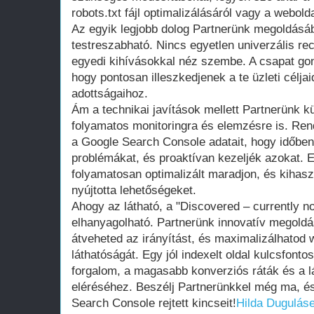
robots.txt fájl optimalizálásáról vagy a webol
Az egyik legjobb dolog Partnerünk megoldásáb
testreszabható. Nincs egyetlen univerzális re
egyedi kihívásokkal néz szembe. A csapat go
hogy pontosan illeszkedjenek a te üzleti célja
adottságaihoz.
Ám a technikai javítások mellett Partnerünk kü
folyamatos monitoringra és elemzésre is. Ren
a Google Search Console adatait, hogy időben 
problémákat, és proaktívan kezeljék azokat. E
folyamatosan optimalizált maradjon, és kihas
nyújtotta lehetőségeket.
Ahogy az látható, a "Discovered – currently 
elhanyagolható. Partnerünk innovatív megol
átveheted az irányítást, és maximalizálhatod
láthatóságát. Egy jól indexelt oldal kulcsfont
forgalom, a magasabb konverziós ráták és a lá
eléréséhez. Beszélj Partnerünkkel még ma, és
Search Console rejtett kincseit!
Hilda Duguláse