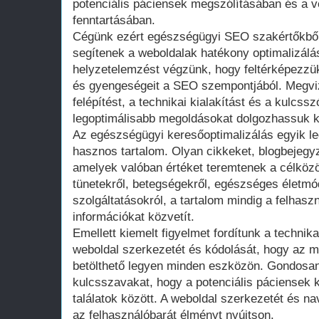
potenciális páciensek megszólításában és a
fenntartásában.
Cégünk ezért egészségügyi SEO szakértőkből á
segítenek a weboldalak hatékony optimalizálá
helyzetelemzést végzünk, hogy feltérképezzük
és gyengeségeit a SEO szempontjából. Megvizs
felépítést, a technikai kialakítást és a kulcss
legoptimálisabb megoldásokat dolgozhassuk k
Az egészségügyi keresőoptimalizálás egyik l
hasznos tartalom. Olyan cikkeket, blogbejegy
amelyek valóban értéket teremtenek a célkö
tünetekről, betegségekről, egészséges életmó
szolgáltatásokról, a tartalom mindig a felhaszn
információkat közvetít.
Emellett kiemelt figyelmet fordítunk a technika
weboldal szerkezetét és kódolását, hogy az 
betölthető legyen minden eszközön. Gondosa
kulcsszavakat, hogy a potenciális páciensek 
találatok között. A weboldal szerkezetét és nav
az felhasználóbarát élményt nyújtson.