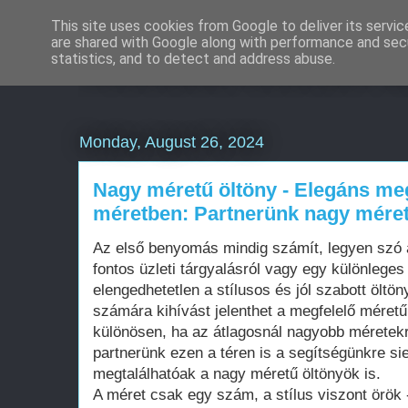
This site uses cookies from Google to deliver its servic
are shared with Google along with performance and secu
Weboldal készítés á
statistics, and to detect and address abuse.
Monday, August 26, 2024
Nagy méretű öltöny - Elegáns me
méretben: Partnerünk nagy méret
Az első benyomás mindig számít, legyen szó ak
fontos üzleti tárgyalásról vagy egy különleges
elengedhetetlen a stílusos és jól szabott öltö
számára kihívást jelenthet a megfelelő méretű
különösen, ha az átlagosnál nagyobb méretek
partnerünk ezen a téren is a segítségünkre si
megtalálhatóak a nagy méretű öltönyök is.
A méret csak egy szám, a stílus viszont örök -