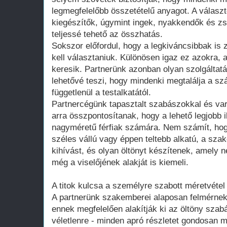
legmegfelelőbb összetételű anyagot. A választ
kiegészítők, úgymint ingek, nyakkendők és z
teljessé tehető az összhatás.
Sokszor előfordul, hogy a legkiváncsibbak is 
kell választaniuk. Különösen igaz ez azokra,
keresik. Partnerünk azonban olyan szolgáltatá
lehetővé teszi, hogy mindenki megtalálja a sz
függetlenül a testalkatától.
Partnercégünk tapasztalt szabászokkal és var
arra összpontosítanak, hogy a lehető legjobb i
nagyméretű férfiak számára. Nem számít, hog
széles vállú vagy éppen teltebb alkatú, a szak
kihívást, és olyan öltönyt készítenek, amely
még a viselőjének alakját is kiemeli.
A titok kulcsa a személyre szabott méretvéte
A partnerünk szakemberei alaposan felmérnek
ennek megfelelően alakítják ki az öltöny sz
véletlenre - minden apró részletet gondosan 