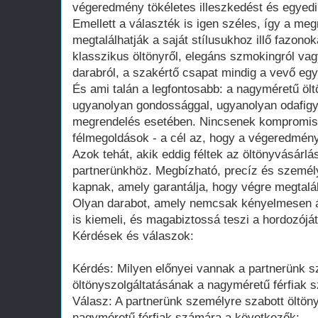
végeredmény tökéletes illeszkedést és egyedi
Emellett a választék is igen széles, így a me
megtalálhatják a saját stílusukhoz illő fazon
klasszikus öltönyről, elegáns szmokingról vag
darabról, a szakértő csapat mindig a vevő egy
És ami talán a legfontosabb: a nagyméretű öl
ugyanolyan gondossággal, ugyanolyan odafigye
megrendelés esetében. Nincsenek kompromi
félmegoldások - a cél az, hogy a végeredmény
Azok tehát, akik eddig féltek az öltönyvásárlá
partnerünkhöz. Megbízható, precíz és személy
kapnak, amely garantálja, hogy végre megtalál
Olyan darabot, amely nemcsak kényelmesen áll
is kiemeli, és magabiztossá teszi a hordozóját
Kérdések és válaszok:
Kérdés: Milyen előnyei vannak a partnerünk s
öltönyszolgáltatásának a nagyméretű férfiak
Válasz: A partnerünk személyre szabott öltöny
nagyméretű férfiak számára a következők: