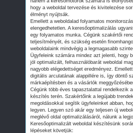
hanem a keresőmotorok számára is előnyösebb
hogy a weboldal tervezése és kivitelezése sor
élményt nyújtsák.
Emellett a weboldalad folyamatos monitorozás
elengedhetetlen. A keresőoptimalizálás ugyan
egy folyamatos munka. Cégünk szakértői ren
teljesítményét, és szükség esetén finomhangol
weboldalaink mindvégig a legmagasabb szinten
Ügyfeleink számára mindez azt jelenti, hogy b
jól optimalizált, felhasználóbarát weboldal m
nagyobb elégedettséget eredményez. Emellett 
digitális arculatának alappillére is, így döntő s
márkaépítésben és a vásárlók meggyőzésébe
Cégünk több éves tapasztalattal rendelkezik a
készítés terén. Szakértőink a legújabb trendek
megoldásokkal segítik ügyfeleinket abban, hogy
legyen. Legyen szó akár egy teljesen új webol
meglévő oldal optimalizálásáról, nálunk a legjo
Keresőoptimalizált weboldal készítésünk sorá
lépéseket követjük: