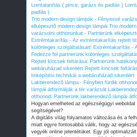
Lomtalanítás ( pince, garázs és padlás )
Lomta
padlás )
Trio modern design lámpák - Fényessé varázso
elképesztő modern design lámpái
Trio modern
varázsolni otthonunkat - Partnerünk elképesz
Extrémtakarítás - Az extrémtakarítás rejtett ti
különleges szolgáltatásait!
Extrémtakarítás - A
Fedezze fel partnerünk különleges szolgáltatás
Rejtett kincsek feltárása: Partnerünk hatékony 
webáruházad sikeréért
Rejtett kincsek feltár
linképítési technikái a webáruházad sikeréért
Lakberendező lámpa - Fényben fürdik otthono
lámpái átformálják a tér varázsát
Lakberendez
otthonod: Partnerünk lakberendező lámpái átfo
Hogyan emelheted az egészségügyi weboldal 
segítségével?
A digitális világ folyamatos változása és a fe
miatt egyre fontosabbá válik, hogy az egészs
vegyék online jelenlétüket. Egy jól optimalizá