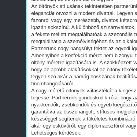
Az öltönyök stílusának tekintetében partnerün
eleganciát ötvözni a modern divattal. Legyen 
fazonról vagy egy merészebb, divatos kétsoros
igazán sokszínű. A különböző színárnyalatok,
a fekete mellett megtalálhatóak a szezonális t
megtalálhatja a személyiségéhez és az alkalom
Partnerünk nagy hangsúlyt fektet az egyedi igé
Amennyiben a konfekció méret nem bizonyul t
öltöny méretre igazítására is. A szakképzett 
hogy az apróbb alakításokkal az öltöny tökéle
legyen szó akár a nadrág hosszának beállítá
finomhangolásáról.
A nagy méretű öltönyök választékát a kiegész
teljessé. Partnerünk gondoskodik róla, hogy az
nyakkendők, zsebkendők és egyéb kiegészítők
garantálva az összehangolt, stílusos megjelen
készséggel segítenek a tökéletes kombináció 
akár egy esküvőről, egy diplomaosztóról vagy
Lehetséges kérdések: