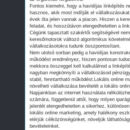
Fontos kiemelni, hogy a havidíjas linképítés
hasznos, akik most indítják el vállalkozásuka
évek óta jelen vannak a piacon. Hiszen a ker
feladat, és hosszútávon elengedhetetlen a linkp
Cégünk tapasztalt szakértői segítségével n
keresőmotorok változó algoritmikus követelmén
vállalkozásotokra tudunk összpontosítani.
Nem utolsó sorban pedig a havidíjas konstrukc
működést eredményez, hiszen pontosan tudod
mekkora összeggel kell kalkulálnod a linképít
nagyban megkönnyíti a vállalkozásod pénzügyi
stabil, fenntartható működést.Lokális online
növelheti vállalkozása bevételét a lokális onl
Napjainkban az internet használata nélkülözhe
számára, függetlenül attól, hogy milyen iparág
jelenlét elengedhetetlen a sikerhez, különösen 
lokális online marketing, amely hatékony esz
elérjük célközönségünket, növeljük láthatósá
bevételeinket.