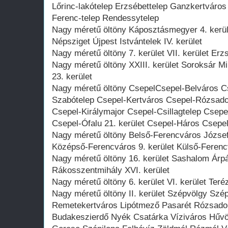
Lőrinc-lakótelep Erzsébettelep Ganzkertváros
Ferenc-telep Rendessytelep
Nagy méretű öltöny Káposztásmegyer 4. kerü
Népsziget Újpest Istvántelek IV. kerület
Nagy méretű öltöny 7. kerület VII. kerület Er
Nagy méretű öltöny XXIII. kerület Soroksár Mi
23. kerület
Nagy méretű öltöny CsepelCsepel-Belváros Cs
Szabótelep Csepel-Kertváros Csepel-Rózsado
Csepel-Királymajor Csepel-Csillagtelep Csep
Csepel-Ófalu 21. kerület Csepel-Háros Csepel
Nagy méretű öltöny Belső-Ferencváros József A
Középső-Ferencváros 9. kerület Külső-Feren
Nagy méretű öltöny 16. kerület Sashalom Árpá
Rákosszentmihály XVI. kerület
Nagy méretű öltöny 6. kerület VI. kerület Teré
Nagy méretű öltöny II. kerület Szépvölgy Sz
Remetekertváros Lipótmező Pasarét Rózsadom
Budakeszierdő Nyék Csatárka Víziváros Hűvös