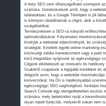
A helyi SEO sem elhanyagolható szempont az
számára. Gondoskodunk arról, hogy a weboldal
találatokban, és a Google Térképen is jól láth
is könnyen rátalálhatnak a cégre, akik a köz
szolgáltatókat.
Természetesen a SEO-ra irányuló erőfeszítés
optimalizálásával. Folyamatos monitorozássa
kísérjük a weboldal teljesítményét, és szüksé
stratégiát. Emellett egyéb online marketing e
közösségi média menedzsment vagy a paid me
körű megoldást nyújtsunk az egészségügyi sz
Cégünk elkötelezett az innovatív és hatékon
Szakértő csapatunk a legújabb trendeket és a
dolgozik azon, hogy a weboldal maximalizálja 
konverziókat. Ha Ön is hatékonyabbá szeretné 
egészségügyi SEO segítségével, forduljon h
Search Console egy elengedhetetlen eszköz m
számára, mely betekintést nyújt a keresőmot
olyan rejtett funkciók, melyekről sokan nem is