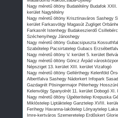
Madárdomb Rákoscsaba-Újtelep
Nagy méretű öltöny Budatétény Budafok XXII. 
kerület Nagytétény
Nagy méretű öltöny Krisztinaváros Sashegy S
kerület Farkasvölgy Magasút Zugliget Orbánhe
Farkasrét Istenhegy Budakeszierdő Csillebé
Széchenyihegy Jánoshegy
Nagy méretű öltöny Gubacsipuszta Kossuthfalv
Szabótelep Pacsirtatelep Gubacs Erzsébetfal
Nagy méretű öltöny V. kerület 5. kerület Belvá
Nagy méretű öltöny Göncz Árpád városközpont
Népsziget 13. kerület XIII. kerület Vizafogó
Nagy méretű öltöny Gellérthegy Kelenföld Ö
Albertfalva Sashegy Nádorkert Infopark Sas
Gazdagrét Pösingermajor Péterhegy Hosszú
Kelenvölgy Spanyolrét 11. kerület Dobogó XI. 
Nagy méretű öltöny Újpéteritelep Krepuska G
Miklóstelep Liptáktelep Ganztelep XVIII. kerül
Ferihegy Havanna-lakótelep Lónyaytelep Laka
Imre-kertváros Szemeretelep Erdőskert Glorie