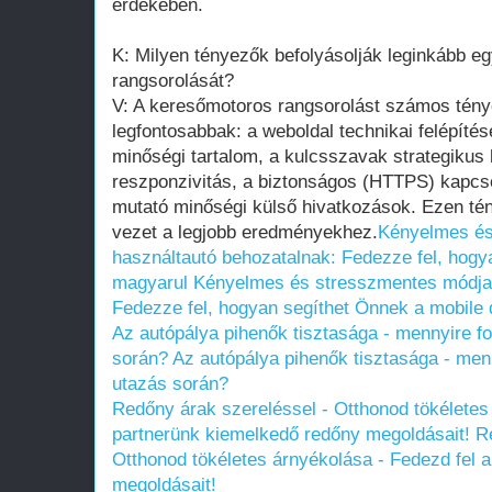
érdekében.
K: Milyen tényezők befolyásolják leginkább e
rangsorolását?
V: A keresőmotoros rangsorolást számos ténye
legfontosabbak: a weboldal technikai felépíté
minőségi tartalom, a kulcsszavak strategikus 
reszponzivitás, a biztonságos (HTTPS) kapcso
mutató minőségi külső hivatkozások. Ezen tén
vezet a legjobb eredményekhez.
Kényelmes és
használtautó behozatalnak: Fedezze fel, hogy
magyarul
Kényelmes és stresszmentes módja 
Fedezze fel, hogyan segíthet Önnek a mobile
Az autópálya pihenők tisztasága - mennyire fo
során?
Az autópálya pihenők tisztasága - menn
utazás során?
Redőny árak szereléssel - Otthonod tökéletes
partnerünk kiemelkedő redőny megoldásait!
R
Otthonod tökéletes árnyékolása - Fedezd fel 
megoldásait!