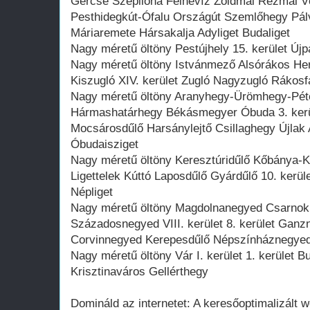
Gercse Szépilona Felhévíz Zöldmál Rézmál V
Pesthidegkút-Ófalu Országút Szemlőhegy Pál
Máriaremete Hársakalja Adyliget Budaliget
Nagy méretű öltöny Pestújhely 15. kerület Újp
Nagy méretű öltöny Istvánmező Alsórákos He
Kiszugló XIV. kerület Zugló Nagyzugló Rákosf
Nagy méretű öltöny Aranyhegy-Ürömhegy-Pé
Hármashatárhegy Békásmegyer Óbuda 3. kerüle
Mocsárosdűlő Harsánylejtő Csillaghegy Újla
Óbudaisziget
Nagy méretű öltöny Keresztúridűlő Kőbánya-
Ligettelek Kúttó Laposdűlő Gyárdűlő 10. kerül
Népliget
Nagy méretű öltöny Magdolnanegyed Csarnokn
Századosnegyed VIII. kerület 8. kerület Gan
Corvinnegyed Kerepesdűlő Népszínháznegye
Nagy méretű öltöny Vár I. kerület 1. kerület 
Krisztinaváros Gellérthegy
Domináld az internetet: A keresőoptimalizált w