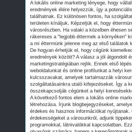
A lokális online marketing lényege, hogy válla
eredmények élére helyezzük, így a potenciáli
találhatnak. Ez különösen fontos, ha szolgáltat
területen kínáljuk. Képzeljük el, hogy étterm
városrészben. Ha valaki a közelben éhesen sé
rákereses a "legjobb éttermek a környéken" ki
a mi éttermünk jelenne meg az első találatok k
De hogyan érhetjük el, hogy cégünk kiemelkedj
eredmények között? A válasz a jól átgondolt é
marketingstratégiában rejlik. Ennek első lépés
weboldalunkat és online profilunkat a helyi k
kulcsszavakat, amelyek tartalmazzák városun
szolgáltatásainkra utaló kifejezéseket. Így 
összekapcsolják cégünket a helyi keresésekk
A következő fontos elem a lokális online mark
létrehozása. Írjunk blogbejegyzéseket, amely
érdekes és hasznos információkat nyújtanak.
érdekességeket a városunkról, adjunk tippeket
programokkal, látnivalókkal kapcsolatban. Ez
olvasóink számára, hanem a keresőmotorok is 