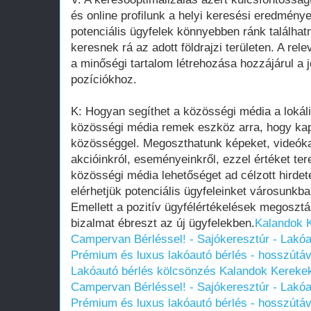
és online profilunk a helyi keresési eredménye
potenciális ügyfelek könnyebben ránk találhat
keresnek rá az adott földrajzi területen. A re
a minőségi tartalom létrehozása hozzájárul a
pozíciókhoz.
K: Hogyan segíthet a közösségi média a lokáli
közösségi média remek eszköz arra, hogy kapc
közösséggel. Megoszthatunk képeket, videókat
akcióinkról, eseményeinkről, ezzel értéket te
közösségi média lehetőséget ad célzott hirdeté
elérhetjük potenciális ügyfeleinket városunk
Emellett a pozitív ügyfélértékelések megosztá
bizalmat ébreszt az új ügyfelekben.
Kalandok K
Campervan Bérléssel! - Sajókeresztúr - Lakó
Prémium és luxus lakóautó bérlés - hosszútáv
Lakóautó bérlés kölcsönzés
Kalandok Kerekek
Campervan Bérléssel! - Sajókeresztúr - Lakó
Prémium és luxus lakóautó bérlés - hosszútáv