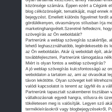
közönsége számára. Éppen ezért a Cégünk el
blog célközönségét, tematikáját, majd ennek m
bejegyzést. Emellett különös figyelmet fordít 
gördülékenyen, olvasmányos stílusban írja meg
marketinghangvételt.Szeretné felfedezni, hogy
szövegírás az Ön weboldalát?
Partnerünk a weblap szövegírás szakértője, a
lehető leghaszználhatóbb, legérdekesebb és l
az Ön weboldalán. Akár új weboldalt épít, aká
továbbfejleszteni, Partnerünk támogatása nélk
Miért is olyan fontos a weblap szövegírás?
A jó weblap szövegírás kulcsfontosságú az onl
weboldalon a tartalom az, ami az olvasókat l
távon lekötötte. Olyan szöveget kell létrehoz
valódi kapcsolatot is teremt az ügyfél és a vál
Partnerünk tapasztalt szakemberei tisztában
vállalkozásnak egyedi hangra, stílusra és üz
tökéletesen meg is valósítják. Legyen szó aká
termékleírásokról vagy blogbejegyzésekről, P