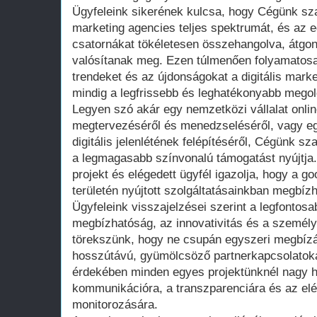
Ügyfeleink sikerének kulcsa, hogy Cégünk sza
marketing agencies teljes spektrumát, és az 
csatornákat tökéletesen összehangolva, átgo
valósítanak meg. Ezen túlmenően folyamatosa
trendeket és az újdonságokat a digitális marke
mindig a legfrissebb és leghatékonyabb megol
Legyen szó akár egy nemzetközi vállalat onlin
megtervezéséről és menedzseléséről, vagy eg
digitális jelenlétének felépítéséről, Cégünk s
a legmagasabb színvonalú támogatást nyújtja
projekt és elégedett ügyfél igazolja, hogy a g
területén nyújtott szolgáltatásainkban megbíz
Ügyfeleink visszajelzései szerint a legfontosa
megbízhatóság, az innovativitás és a személy
törekszünk, hogy ne csupán egyszeri megbízá
hosszútávú, gyümölcsöző partnerkapcsolatoka
érdekében minden egyes projektünknél nagy ha
kommunikációra, a transzparenciára és az el
monitorozására.