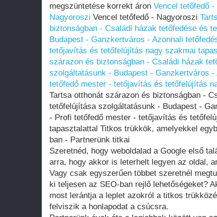
megszüntetése korrekt áron
Vencel tetőfedő 
Nagyoroszi
Vencel tetőfedő - Nagyoroszi
Tart
biztonságban - Családi házak tetőfedése és tet
Budapest - Ganzkertváros - Azonnali tetőfedés 
tetőjavítás és tetőfelújítás nagy szakmai tapas
szárazon és biztonságban - Családi házak tető
szolgáltatásunk - Budapest - Ganzkertváros - A
tetőfedő mester - tetőjavítás és tetőfelújítás 
Tartsa otthonát szárazon és biztonságban - C
tetőfelújítása szolgáltatásunk - Budapest - Ga
- Profi tetőfedő mester - tetőjavítás és tetőfe
tapasztalattal Titkos trükkök, amelyekkel egy
ban - Partnerünk titkai
Szeretnéd, hogy weboldalad a Google első talá
arra, hogy akkor is leterhelt legyen az oldal,
Vagy csak egyszerűen többet szeretnél megtu
ki teljesen az SEO-ban rejlő lehetőségeket? A
most lerántja a leplet azokról a titkos trükkö
felviszik a honlapodat a csúcsra.