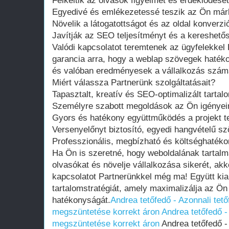
Felkeltik az olvasók figyelmét és érdeklődését
Egyedivé és emlékezetessé teszik az Ön már
Növelik a látogatottságot és az oldal konverzió
Javítják az SEO teljesítményt és a kereshető
Valódi kapcsolatot teremtenek az ügyfelekkel 
garancia arra, hogy a weblap szövegek hatéko
és valóban eredményesek a vállalkozás szám
Miért válassza Partnerünk szolgáltatásait?
Tapasztalt, kreatív és SEO-optimalizált tartal
Személyre szabott megoldások az Ön igényei
Gyors és hatékony együttműködés a projekt tel
Versenyelőnyt biztosító, egyedi hangvételű s
Professzionális, megbízható és költséghatéko
Ha Ön is szeretné, hogy weboldalának tartal
olvasókat és növelje vállalkozása sikerét, ak
kapcsolatot Partnerünkkel még ma! Együtt kia
tartalomstratégiát, amely maximalizálja az Ön 
hatékonyságát.
Andrea tetőfedő - Azonnali tet
megszüntetése korrekt áron
Andrea tetőfedő -
megszüntetése korrekt áron
Andrea tetőfedő -