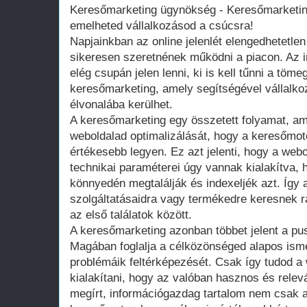
Keresőmarketing ügynökség - Keresőmarketing
emelheted vállalkozásod a csúcsra!
Napjainkban az online jelenlét elengedhetetle
sikeresen szeretnének működni a piacon. Az 
elég csupán jelen lenni, ki is kell tűnni a töme
keresőmarketing, amely segítségével vállalkozá
élvonalába kerülhet.
A keresőmarketing egy összetett folyamat, am
weboldalad optimalizálását, hogy a keresőmo
értékesebb legyen. Ez azt jelenti, hogy a web
technikai paraméterei úgy vannak kialakítva,
könnyedén megtalálják és indexeljék azt. Így a
szolgáltatásaidra vagy termékedre keresnek rá
az első találatok között.
A keresőmarketing azonban többet jelent a pus
Magában foglalja a célközönséged alapos isme
problémáik feltérképezését. Csak így tudod a 
kialakítani, hogy az valóban hasznos és relev
megírt, információgazdag tartalom nem csak a 