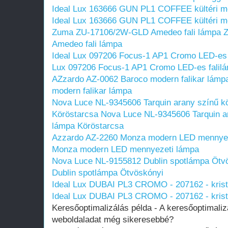
Ideal Lux 163666 GUN PL1 COFFEE kültéri m
Ideal Lux 163666 GUN PL1 COFFEE kültéri m
Zuma ZU-17106/2W-GLD Amedeo fali lámpa
Amedeo fali lámpa
Ideal Lux 097206 Focus-1 AP1 Cromo LED-es 
Lux 097206 Focus-1 AP1 Cromo LED-es falil
AZzardo AZ-0062 Baroco modern falikar lámp
modern falikar lámpa
Nova Luce NL-9345606 Tarquin arany színű kö
Köröstarcsa
Nova Luce NL-9345606 Tarquin ar
lámpa Köröstarcsa
Azzardo AZ-2260 Monza modern LED mennyez
Monza modern LED mennyezeti lámpa
Nova Luce NL-9155812 Dublin spotlámpa Ötv
Dublin spotlámpa Ötvöskónyi
Ideal Lux DUBAI PL3 CROMO - 207162 - kris
Ideal Lux DUBAI PL3 CROMO - 207162 - kris
Keresőoptimalizálás példa - A keresőoptimaliz
weboldaladat még sikeresebbé?