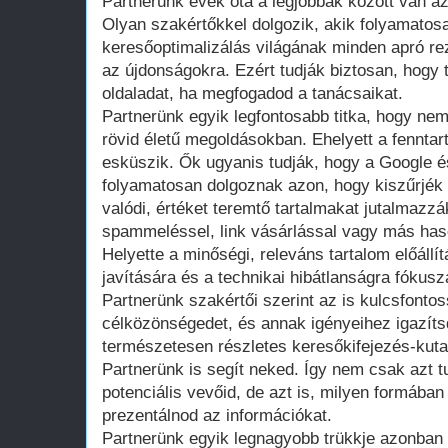
Partnerünk évek óta a legjobbak között van a
Olyan szakértőkkel dolgozik, akik folyamatos
keresőoptimalizálás világának minden apró re
az újdonságokra. Ezért tudják biztosan, hogy t
oldaladat, ha megfogadod a tanácsaikat.
Partnerünk egyik legfontosabb titka, hogy nem
rövid életű megoldásokban. Ehelyett a fenntar
esküszik. Ők ugyanis tudják, hogy a Google
folyamatosan dolgoznak azon, hogy kiszűrjék 
valódi, értéket teremtő tartalmakat jutalmazzá
spammeléssel, link vásárlással vagy más hason
Helyette a minőségi, releváns tartalom előállí
javítására és a technikai hibátlanságra fókusz
Partnerünk szakértői szerint az is kulcsfont
célközönségedet, és annak igényeihez igazíts
természetesen részletes keresőkifejezés-kut
Partnerünk is segít neked. Így nem csak azt 
potenciális vevőid, de azt is, milyen formába
prezentálnod az információkat.
Partnerünk egyik legnagyobb trükkje azonban a