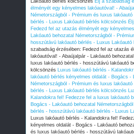
Lakóautó bérlés kölcsönzés
Élj a szabadság 
élményét egy kényelmes lakóautóval! - Abaúja
Németországból - Prémium és luxus lakóautó 
bérlés - Luxus Lakóautó bérlés kölcsönzés
Él
Fedezd fel az utazás élményét egy kényelmes 
Lakóautó behozatal Németországból - Prémium
hosszútávú lakóautó bérlés - Luxus Lakóautó
szabadság érzésében: Fedezd fel az utazás 
lakóautóval! - Abaújalpár - Lakóautó behozat
luxus lakóautó bérlés - hosszútávú lakóautó b
kölcsönzés
Luxus lakóautó bérlés - Kalandokra
lakóautó bérlés kényelmes oldalát - Bogács -
Németországból - Prémium és luxus lakóautó 
bérlés - Luxus Lakóautó bérlés kölcsönzés
Lu
Kalandokra fel! Fedezze fel a luxus lakóautó b
Bogács - Lakóautó behozatal Németországból 
bérlés - hosszútávú lakóautó bérlés - Luxus 
Luxus lakóautó bérlés - Kalandokra fel! Fedezz
kényelmes oldalát - Bogács - Lakóautó behoz
és luxus lakóautó bérlés - hosszútávú lakóaut