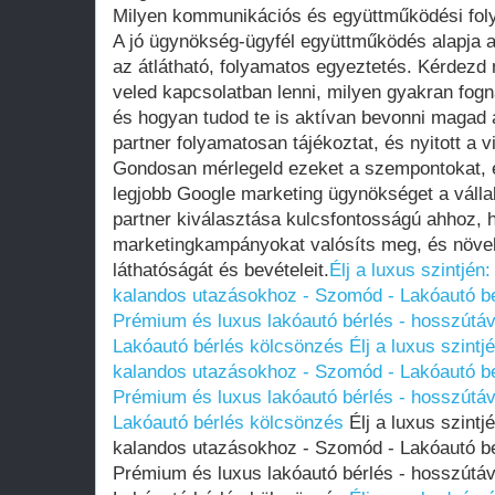
Milyen kommunikációs és együttműködési fol
A jó ügynökség-ügyfél együttműködés alapja
az átlátható, folyamatos egyeztetés. Kérdez
veled kapcsolatban lenni, milyen gyakran fognak
és hogyan tudod te is aktívan bevonni magad
partner folyamatosan tájékoztat, és nyitott a v
Gondosan mérlegeld ezeket a szempontokat, é
legjobb Google marketing ügynökséget a váll
partner kiválasztása kulcsfontosságú ahhoz,
marketingkampányokat valósíts meg, és növel
láthatóságát és bevételeit.
Élj a luxus szintjén
kalandos utazásokhoz - Szomód - Lakóautó b
Prémium és luxus lakóautó bérlés - hosszútáv
Lakóautó bérlés kölcsönzés
Élj a luxus szint
kalandos utazásokhoz - Szomód - Lakóautó b
Prémium és luxus lakóautó bérlés - hosszútáv
Lakóautó bérlés kölcsönzés
Élj a luxus szintj
kalandos utazásokhoz - Szomód - Lakóautó b
Prémium és luxus lakóautó bérlés - hosszútáv