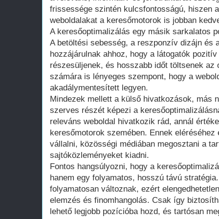
frissessége szintén kulcsfontosságú, hiszen a
weboldalakat a keresőmotorok is jobban kedve
A keresőoptimalizálás egy másik sarkalatos po
A betöltési sebesség, a reszponzív dizájn és a
hozzájárulnak ahhoz, hogy a látogatók pozitív
részesüljenek, és hosszabb időt töltsenek az
számára is lényeges szempont, hogy a webold
akadálymentesített legyen.
Mindezek mellett a külső hivatkozások, más n
szerves részét képezi a keresőoptimalizálásn
releváns weboldal hivatkozik rád, annál érték
keresőmotorok szemében. Ennek eléréséhez é
vállalni, közösségi médiában megosztani a ta
sajtóközleményeket kiadni.
Fontos hangsúlyozni, hogy a keresőoptimalizá
hanem egy folyamatos, hosszú távú stratégia.
folyamatosan változnak, ezért elengedhetetle
elemzés és finomhangolás. Csak így biztosíth
lehető legjobb pozícióba hozd, és tartósan me