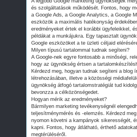
A legjobb Google marketing ügynökségek mél
és szolgáltatások működését. Fontos, hogy m
a Google Ads, a Google Analytics, a Google 
eszközök a maximális hatékonyság érdekében
eredményeket értek el korábbi ügyfeleikkel, 
példákat a munkájukra. Egy tapasztalt ügynök
Google eszközöket a te üzleti céljaid elérésére
Milyen típusú tartalommal tudnak segíteni?
A Google-nek egyre fontosabb a minőségi, rele
hogy az ügynökség értsen a tartalomkészítésh
Kérdezd meg, hogyan tudnak segíteni a blog í
létrehozásában, illetve a közösségi médiafelü
ügynökség átfogó tartalomstratégiát tud kidol
bevonzza a célközönségedet.
Hogyan mérik az eredményeket?
Bármilyen marketing tevékenységnél elengedh
teljesítménymérés és -elemzés. Kérdezd meg
nyomon követni a kampányok sikerességét, é
kapni. Fontos, hogy átlátható, érthető adatokat
megtérüléséről.