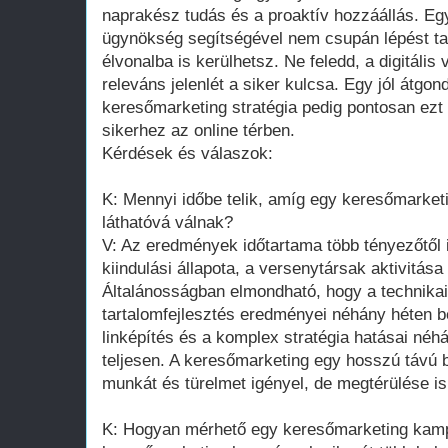
naprakész tudás és a proaktív hozzáállás. E
ügynökség segítségével nem csupán lépést tar
élvonalba is kerülhetsz. Ne feledd, a digitális
releváns jelenlét a siker kulcsa. Egy jól átgond
keresőmarketing stratégia pedig pontosan ezt 
sikerhez az online térben.
Kérdések és válaszok:
K: Mennyi időbe telik, amíg egy keresőmarke
láthatóvá válnak?
V: Az eredmények időtartama több tényezőtől i
kiindulási állapota, a versenytársak aktivitása
Általánosságban elmondható, hogy a technikai
tartalomfejlesztés eredményei néhány héten b
linképítés és a komplex stratégia hatásai néh
teljesen. A keresőmarketing egy hosszú távú 
munkát és türelmet igényel, de megtérülése is
K: Hogyan mérhető egy keresőmarketing kamp