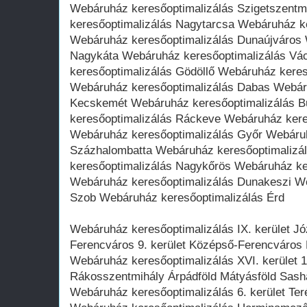
Webáruház keresőoptimalizálás Szigetszent
keresőoptimalizálás Nagytarcsa Webáruház k
Webáruház keresőoptimalizálás Dunaújváros 
Nagykáta Webáruház keresőoptimalizálás V
keresőoptimalizálás Gödöllő Webáruház kereső
Webáruház keresőoptimalizálás Dabas Webár
Kecskemét Webáruház keresőoptimalizálás 
keresőoptimalizálás Ráckeve Webáruház kere
Webáruház keresőoptimalizálás Győr Webáruh
Százhalombatta Webáruház keresőoptimalizá
keresőoptimalizálás Nagykőrös Webáruház ke
Webáruház keresőoptimalizálás Dunakeszi We
Szob Webáruház keresőoptimalizálás Érd
Webáruház keresőoptimalizálás IX. kerület Józ
Ferencváros 9. kerület Középső-Ferencváros
Webáruház keresőoptimalizálás XVI. kerület 1
Rákosszentmihály Árpádföld Mátyásföld Sas
Webáruház keresőoptimalizálás 6. kerület Teré