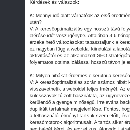
Kérdések és válaszok:
K: Mennyi idő alatt várhatóak az első eredmé
után?
V: A keresőoptimalizálás egy hosszú távú fo
elérése időt vesz igénybe. Általában 3-6 hón
érzékelhető változásokat tapasztaljunk a ke
ez nagyban függ a weboldal kiindulási állapotá
aktivitásától és az alkalmazott SEO stratégiát
folyamatos optimalizálással hosszú távon jel
K: Milyen hibákat érdemes elkerülni a keresőo
V: A keresőoptimalizálás során számos hibát 
visszavethetik a weboldal teljesítményét. Az e
kulcsszavak túlzott használata, az úgynevezet
kerülendő a gyenge minőségű, irreleváns backl
duplikált tartalmak megjelenítése. Fontos, ho
a felhasználói élményt tartsuk szem előtt, és 
keresőmotorok algoritmusait. A tartós siker 
segítségét kérni, és egy etikus, átgondolt str