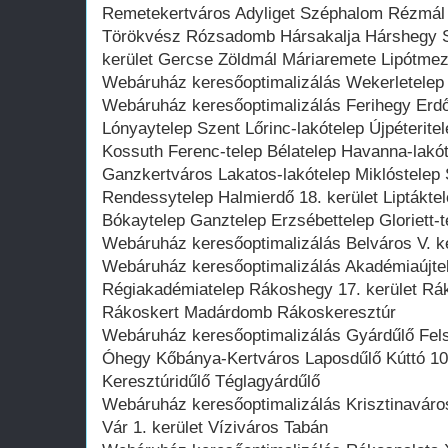
Remetekertváros Adyliget Széphalom Rézmál 
Törökvész Rózsadomb Hársakalja Hárshegy 
kerület Gercse Zöldmál Máriaremete Lipótmez
Webáruház keresőoptimalizálás Wekerletelep X
Webáruház keresőoptimalizálás Ferihegy Erd
Lónyaytelep Szent Lőrinc-lakótelep Újpéteritel
Kossuth Ferenc-telep Bélatelep Havanna-lakó
Ganzkertváros Lakatos-lakótelep Miklóstelep 
Rendessytelep Halmierdő 18. kerület Liptákte
Bókaytelep Ganztelep Erzsébettelep Gloriett-t
Webáruház keresőoptimalizálás Belváros V. ker
Webáruház keresőoptimalizálás Akadémiaújtel
Régiakadémiatelep Rákoshegy 17. kerület Rák
Rákoskert Madárdomb Rákoskeresztúr
Webáruház keresőoptimalizálás Gyárdűlő Fels
Óhegy Kőbánya-Kertváros Laposdűlő Kúttó 10. 
Keresztúridűlő Téglagyárdűlő
Webáruház keresőoptimalizálás Krisztinaváros
Vár 1. kerület Víziváros Tabán