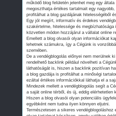
működő blog felületén jelenhet meg egy általa 
megoszthatja értékes tartalmait egy nagyobb,
profitálhat a blog gazdájának hitelességéből és
Egy jól megírt, informatív és érdekes vendé
szakértelme, hitelessége és megbízhatósága 
közvetlen módon hozzájárul a vállalat online 
Emellett a blog olvasói olyan információkat 
lehetnek számukra, így a Cégünk is vonzóbbá 
szemében.
De a vendégblogolás előnyei nem merülnek ki
rendelhető backlink például növelheti a Cégü
láthatóságát is, hiszen a backlink pozitívan 
a blog gazdája is profitálhat a minőségi tarta
ezáltal értékes információkkal láthatja el a sa
Mindezek mellett a vendégblogolás segít a Cé
a saját online térből, és új, eddig elérhetetle
Hiszen a blog olvasói olyan potenciális ügyfe
egyébként nem tudna ilyen könnyen eljutni.
Természetesen a sikeres vendégblogoláshoz e
olyan tartalmat készítsen, amely valóban érté