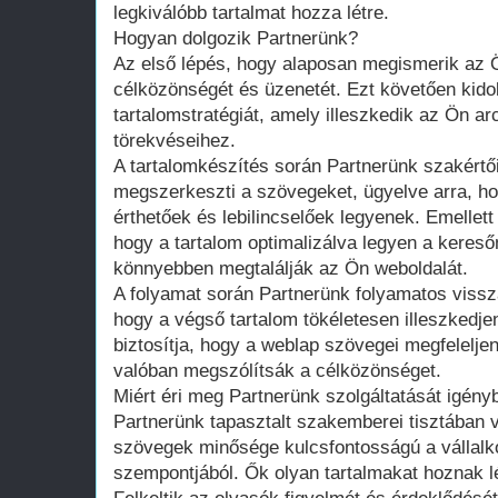
legkiválóbb tartalmat hozza létre.
Hogyan dolgozik Partnerünk?
Az első lépés, hogy alaposan megismerik az Ön
célközönségét és üzenetét. Ezt követően kido
tartalomstratégiát, amely illeszkedik az Ön a
törekvéseihez.
A tartalomkészítés során Partnerünk szakért
megszerkeszti a szövegeket, ügyelve arra, h
érthetőek és lebilincselőek legyenek. Emellett 
hogy a tartalom optimalizálva legyen a keres
könnyebben megtalálják az Ön weboldalát.
A folyamat során Partnerünk folyamatos vissz
hogy a végső tartalom tökéletesen illeszkedj
biztosítja, hogy a weblap szövegei megfelelje
valóban megszólítsák a célközönséget.
Miért éri meg Partnerünk szolgáltatását igény
Partnerünk tapasztalt szakemberei tisztában 
szövegek minősége kulcsfontosságú a vállal
szempontjából. Ők olyan tartalmakat hoznak l