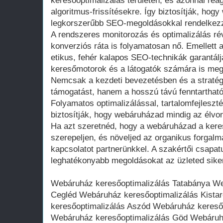
keresőoptimalizálás területén, és azonnal reag
algoritmus-frissítésekre. Így biztosítják, hog
legkorszerűbb SEO-megoldásokkal rendelkez
A rendszeres monitorozás és optimalizálás ré
konverziós ráta is folyamatosan nő. Emellett a
etikus, fehér kalapos SEO-technikák garantál
keresőmotorok és a látogatók számára is megb
Nemcsak a kezdeti bevezetésben és a stratég
támogatást, hanem a hosszú távú fenntarthat
Folyamatos optimalizálással, tartalomfejleszt
biztosítják, hogy webáruházad mindig az élvo
Ha azt szeretnéd, hogy a webáruházad a kere
szerepeljen, és növeljed az organikus forgal
kapcsolatot partnerünkkel. A szakértői csapat
leghatékonyabb megoldásokat az üzleted sike
Webáruház keresőoptimalizálás Tatabánya We
Cegléd Webáruház keresőoptimalizálás Kist
keresőoptimalizálás Aszód Webáruház kereső
Webáruház keresőoptimalizálás Göd Webáruh