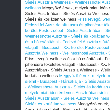
Síelés Ausztria Wellness - Wellnesshotel Auszt
wellness
Meggyőző érvek, melyek miatt idén é
Síelés Ausztriában - Síelés Ausztria Wellness 
Síelés és korlátlan wellness
Friss levegő, wel
Fedezd fel Ausztria sífutásra és pihenésre tök
kerület Pesterzsébet - Síelés Ausztriában - Sí
Wellnesshotel Ausztria - Síelés és korlátlan w
és a hó csábításai - Fedezd fel Ausztria sífut
világát! - Budapest - XX. kerület Pesterzsébet
Ausztria Wellness - Wellnesshotel Ausztria - S
Friss levegő, wellness és a hó csábításai - Fe
pihenésre tökéletes világát! - Budapest - XX. 
Ausztriában - Síelés Ausztria Wellness - Well
korlátlan wellness
Meggyőző érvek, melyek mi
síelni! - Budapest - Hársakalja - Síelés Auszt
- Wellnesshotel Ausztria - Síelés és korlátlan
melyek miatt idén érdemes Ausztriában síelni!
Síelés Ausztriában - Síelés Ausztria Wellness 
Síelés és korlátlan wellness
Meggyőző érvek, 
Ausztriában síelni! - Budapest - Hársakalja - 