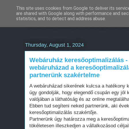
This site uses cookies from Google to deliver its servic
are shared with Google along with performance and secu
Weboldal készítés á
statistics, and to detect and address abuse.
Thursday, August 1, 2024
Webáruház keresőoptimalizálás - 
webáruházad a keresőoptimalizál
partnerünk szakértelme
A webáruházad sikerének kulcsa a hatékony k
úgy gondolják, hogy elegendő csupán egy jól k
valójában a láthatóság és az online megtalálh
Ebben tud segíteni neked partnerünk, aki éve
keresőoptimalizálás szakértője.
Partnerünk úgy határozza meg a keresőoptimal
tökéletesen illeszkedjen a vállalkozásod célj