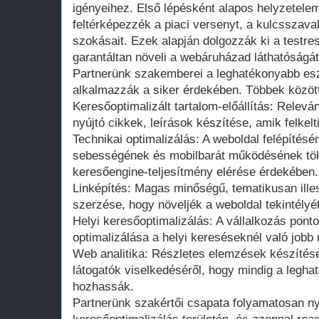
igényeihez. Első lépésként alapos helyzetel
feltérképezzék a piaci versenyt, a kulcsszava
szokásait. Ezek alapján dolgozzák ki a testre
garantáltan növeli a webáruházad láthatóságát
Partnerünk szakemberei a leghatékonyabb es
alkalmazzák a siker érdekében. Többek közöt
Keresőoptimalizált tartalom-előállítás: Relevá
nyújtó cikkek, leírások készítése, amik felkelt
Technikai optimalizálás: A weboldal felépítés
sebességének és mobilbarát működésének töké
keresőengine-teljesítmény elérése érdekében.
Linképítés: Magas minőségű, tematikusan ill
szerzése, hogy növeljék a weboldal tekintélyét
Helyi keresőoptimalizálás: A vállalkozás pont
optimalizálása a helyi kereséseknél való job
Web analitika: Részletes elemzések készítése
látogatók viselkedéséről, hogy mindig a legh
hozhassák.
Partnerünk szakértői csapata folyamatosan n