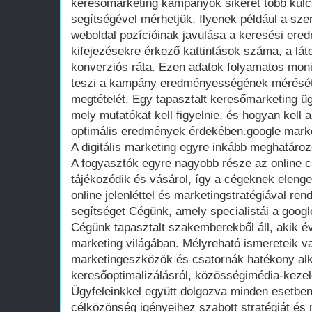
keresőmarketing kampányok sikerét több kulc
segítségével mérhetjük. Ilyenek például a sz
weboldal pozícióinak javulása a keresési ere
kifejezésekre érkező kattintások száma, a láto
konverziós ráta. Ezen adatok folyamatos mon
teszi a kampány eredményességének mérését
megtételét. Egy tapasztalt keresőmarketing ü
mely mutatókat kell figyelnie, és hogyan kell 
optimális eredmények érdekében.google mark
A digitális marketing egyre inkább meghatározó
A fogyasztók egyre nagyobb része az online c
tájékozódik és vásárol, így a cégeknek elenge
online jelenléttel és marketingstratégiával re
segítséget Cégünk, amely specialistái a googl
Cégünk tapasztalt szakemberekből áll, akik év
marketing világában. Mélyreható ismereteik v
marketingeszközök és csatornák hatékony alk
keresőoptimalizálásról, közösségimédia-kezelé
Ügyfeleinkkel együtt dolgozva minden esetben 
célközönség igényeihez szabott stratégiát és