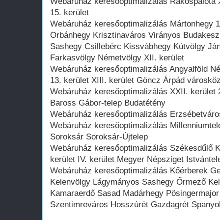
Webáruház keresőoptimalizálás Rákospalota XV
15. kerület
Webáruház keresőoptimalizálás Mártonhegy 12.
Orbánhegy Krisztinaváros Virányos Budakes
Sashegy Csillebérc Kissvábhegy Kútvölgy Já
Farkasvölgy Németvölgy XII. kerület
Webáruház keresőoptimalizálás Angyalföld Nép
13. kerület XIII. kerület Göncz Árpád városkö
Webáruház keresőoptimalizálás XXII. kerület 
Baross Gábor-telep Budatétény
Webáruház keresőoptimalizálás Erzsébetváros 7
Webáruház keresőoptimalizálás Millenniumtelep
Soroksár Soroksár-Újtelep
Webáruház keresőoptimalizálás Székesdűlő K
kerület IV. kerület Megyer Népsziget Istvántel
Webáruház keresőoptimalizálás Kőérberek Ge
Kelenvölgy Lágymányos Sashegy Őrmező Kelenf
Kamaraerdő Sasad Madárhegy Pösingermajor P
Szentimreváros Hosszúrét Gazdagrét Spanyol