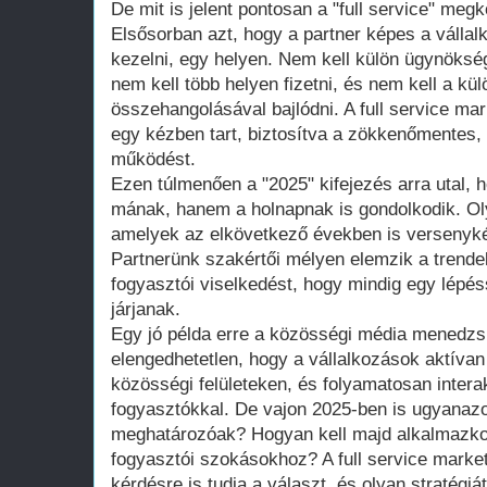
De mit is jelent pontosan a "full service" meg
Elsősorban azt, hogy a partner képes a vállalk
kezelni, egy helyen. Nem kell külön ügynökség
nem kell több helyen fizetni, és nem kell a k
összehangolásával bajlódni. A full service m
egy kézben tart, biztosítva a zökkenőmentes, 
működést.
Ezen túlmenően a "2025" kifejezés arra utal, 
mának, hanem a holnapnak is gondolkodik. Ol
amelyek az elkövetkező években is versenyké
Partnerünk szakértői mélyen elemzik a trendeke
fogyasztói viselkedést, hogy mindig egy lépés
járjanak.
Egy jó példa erre a közösségi média menedz
elengedhetetlen, hogy a vállalkozások aktívan
közösségi felületeken, és folyamatosan intera
fogyasztókkal. De vajon 2025-ben is ugyanazo
meghatározóak? Hogyan kell majd alkalmazkod
fogyasztói szokásokhoz? A full service marke
kérdésre is tudja a választ, és olyan stratégiá