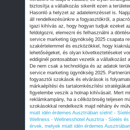
biztosítja a vállalkozás sikerét ezen a területe
Hasonló a helyzet az adatelemzéssel is. Napj
áll rendelkezésünkre a fogyasztókról, a piacr
igazi kihívás az, hogy hogyan tudjuk ezeket 
feldolgozni, elemezni és felhasználni a döntés
service marketing ügynökség 2025 csapata r
szakértelemmel és eszközökkel, hogy kiaknáz
lehetőségeket, és olyan következtetéseket vo
eddiginél pontosabban vezetik a vállalkozást a 
De nem csak a technológia és az adatok terüle
service marketing ügynökség 2025. Partnerünk
fogyasztói szokások és elvárások is folyamat
márkaépítési és tartalomkészítési stratégiáka
figyelembe veszik a holnap kihívásait. Mert mi
reklámkampány, ha a célközönség teljesen m
szokásokkal rendelkezik majd néhány év múl
miatt idén érdemes Ausztriában síelni! - Síelé
Wellness - Wellnesshotel Ausztria - Síelés és 
érvek, melyek miatt idén érdemes Ausztriában s