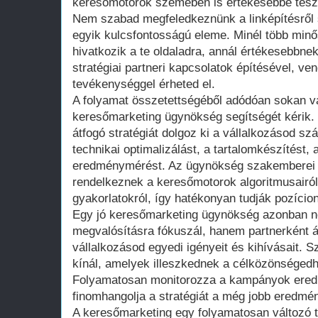
keresőmotorok szemében is értékesebbé teszi
Nem szabad megfeledkeznünk a linképítésről
egyik kulcsfontosságú eleme. Minél több minő
hivatkozik a te oldaladra, annál értékesebbnek
stratégiai partneri kapcsolatok építésével, ve
tevékenységgel érheted el.
A folyamat összetettségéből adódóan sokan vá
keresőmarketing ügynökség segítségét kérik.
átfogó stratégiát dolgoz ki a vállalkozásod s
technikai optimalizálást, a tartalomkészítést, 
eredménymérést. Az ügynökség szakemberei 
rendelkeznek a keresőmotorok algoritmusairól 
gyakorlatokról, így hatékonyan tudják pozícion
Egy jó keresőmarketing ügynökség azonban n
megvalósításra fókuszál, hanem partnerként ál
vállalkozásod egyedi igényeit és kihívásait.
kínál, amelyek illeszkednek a célközönségedh
Folyamatosan monitorozza a kampányok ered
finomhangolja a stratégiát a még jobb eredm
A keresőmarketing egy folyamatosan változó te