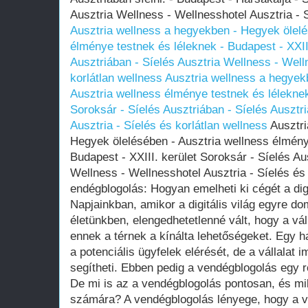
Ausztria Wellness - Wellnesshotel Ausztria - S
Ausztria wellness a hegyekben - Hegyek ölelé
élménye testnek és léleknek - Budapest - XXIII
Ausztriában - Síelés Ausztria Wellness - Well
korlátlan wellness
Ausztria wellness a hegyek
Ausztria wellness élménye testnek és léleknek
Soroksár - Síelés Ausztriában - Síelés Ausztr
Ausztria - Síelés és korlátlan wellness
Ausztri
Hegyek ölelésében - Ausztria wellness élmény
Budapest - XXIII. kerület Soroksár - Síelés Au
Wellness - Wellnesshotel Ausztria - Síelés és 
endégblogolás: Hogyan emelheti ki cégét a digi
Napjainkban, amikor a digitális világ egyre do
életünkben, elengedhetetlenné vált, hogy a vál
ennek a térnek a kínálta lehetőségeket. Egy h
a potenciális ügyfelek elérését, de a vállalat
segítheti. Ebben pedig a vendégblogolás egy 
De mi is az a vendégblogolás pontosan, és mi
számára? A vendégblogolás lényege, hogy a vá