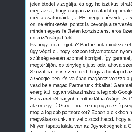
jelenlétedet vizsgálja, és egy holisztikus stra
meg azzal, hogy csupán az oldaladat optimaliz
média csatornáidat, a PR megjelenéseidet, a
online érintkezési pontot is bevonja a tervezés
minden egyes felületen konzisztens, erős üze
célközönséged felé.
És hogy mi a legjobb? Partnerünk mindezeket
úgy végzi el, hogy közben folyamatosan nyomo
szükség esetén azonnal korrigál. Így garantál
megtérüljön, és tényleg eljuss oda, ahová szer
Szóval ha Te is szeretnéd, hogy a honlapod az 
a Google-ben, és valóban magához vonzza a po
vesd bele magad Partnerünk titkaiba! Garantált
energiát.Hogyan választhatsz a legjobb Goog
Ha szeretnél nagyobb online láthatóságot és t
akkor egy jó Google marketing ügynökség segí
meg a legjobb partnereket? Ebben a cikkben n
megválaszolunk, amivel biztosíthatod, hogy a 
Milyen tapasztalata van az ügynökségnek a 