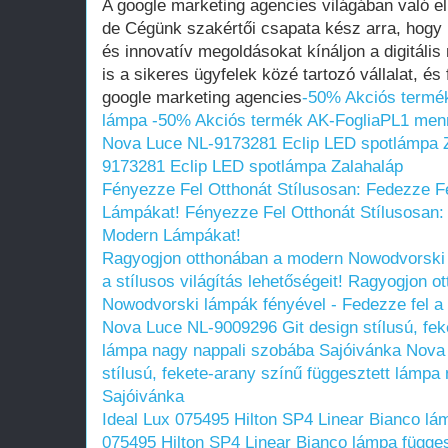
A google marketing agencies világában való e
de Cégünk szakértői csapata kész arra, hogy 
és innovatív megoldásokat kínáljon a digitális
is a sikeres ügyfelek közé tartozó vállalat, é
google marketing agencies
-50% Akciós termé
lámpa
-50% Akciós termék AK-FogliaPL1 men
Nova Luce NL-9173281 Eclip LED spotlámpa 
9173281 Eclip LED spotlámpa Zalahaláp
Fényezze Fel Otthonát Stílusosan: Fedezze F
Lámpákat!
Fényezze Fel Otthonát Stílusosan:
Modern Lámpákat!
Ragyogjon otthonában a modern Nowodvorski 
a stílusos világítás lehetőségeit!
Ragyogjon ot
Nowodvorski lámpák fényével - Fedezze fel a s
Nova Luce NL-9009296 Git design stílusú, fek
lámpa nagy nappali szobába Sajóivánka
Nova 
stílusú, fekete-arany színű függesztett lámpa
Sajóivánka
Ideal Lux 075495 Hilton SP4 Linear Bianco lá
075495 Hilton SP4 Linear Bianco lámpa függe