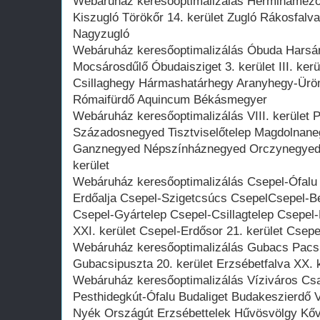
Webáruház keresőoptimalizálás Herminamező
Kiszugló Törökőr 14. kerület Zugló Rákosfalva
Nagyzugló
Webáruház keresőoptimalizálás Óbuda Harsán
Mocsárosdűlő Óbudaisziget 3. kerület III. ke
Csillaghegy Hármashatárhegy Aranyhegy-Ürö
Rómaifürdő Aquincum Békásmegyer
Webáruház keresőoptimalizálás VIII. kerület
Századosnegyed Tisztviselőtelep Magdolnan
Ganznegyed Népszínháznegyed Orczynegyed 
kerület
Webáruház keresőoptimalizálás Csepel-Ófalu 
Erdőalja Csepel-Szigetcsúcs CsepelCsepel-B
Csepel-Gyártelep Csepel-Csillagtelep Csepel-
XXI. kerület Csepel-Erdősor 21. kerület Cse
Webáruház keresőoptimalizálás Gubacs Pacsi
Gubacsipuszta 20. kerület Erzsébetfalva XX. 
Webáruház keresőoptimalizálás Víziváros Csat
Pesthidegkút-Ófalu Budaliget Budakeszierdő V
Nyék Országút Erzsébettelek Hűvösvölgy Kőv