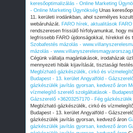
keresőoptimalizálás - Online Marketing Ügyn
- Online Marketing Ügynökség
Unas keresőopti
11. kerületi irodánkban, ahol személyes kozu
webáruházát.
FARO hírek, aktualitások
FARO h
rendszeresen frissülő hírfolyamunkat, hogy 
legfrissebb FARO újdonságokkal, hírekkel és 
Szobafestés mázolás - www.villanyszerelesm
mázolás - www.villanyszerelesmagyarorszag.
Cégünk vállalja magánlakások, irodaházak üzle
mennyezeti hibák kijavítását, tisztasági festé
Megbízható gázkészülék, cirkó és vízmelegítő
Budapest - 13. kerület Angyalföld - Gázszere
gázkészülék javítás gyorsan, kedvező áron
Me
vízmelegítő szerelő szolgáltatások - Budapest 
Gázszerelő +36203257170 - Fég gázkészülék 
Megbízható gázkészülék, cirkó és vízmelegítő
Budapest - 13. kerület Angyalföld - Gázszere
gázkészülék javítás gyorsan, kedvező áron
G
gázkészülék javítás gyorsan, kedvező áron
G