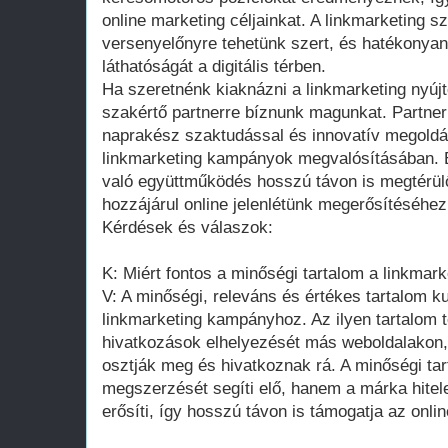
online marketing céljainkat. A linkmarketing s
versenyelőnyre tehetünk szert, és hatékonyan
láthatóságát a digitális térben.
Ha szeretnénk kiaknázni a linkmarketing nyúj
szakértő partnerre bíznunk magunkat. Partnerü
naprakész szaktudással és innovatív megoldáso
linkmarketing kampányok megvalósításában. 
való együttműködés hosszú távon is megtérülő
hozzájárul online jelenlétünk megerősítéséhez 
Kérdések és válaszok:
K: Miért fontos a minőségi tartalom a linkmar
V: A minőségi, releváns és értékes tartalom k
linkmarketing kampányhoz. Az ilyen tartalom
hivatkozások elhelyezését más weboldalakon,
osztják meg és hivatkoznak rá. A minőségi t
megszerzését segíti elő, hanem a márka hitel
erősíti, így hosszú távon is támogatja az onli