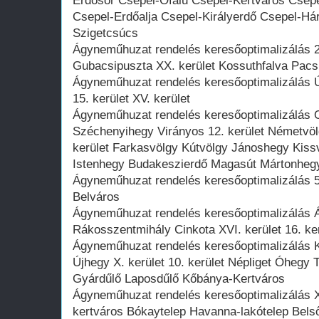
Erdősor Csepel-Ófalu Csepel-Kertváros Csepe
Csepel-Erdőalja Csepel-Királyerdő Csepel-Há
Szigetcsúcs
Ágyneműhuzat rendelés keresőoptimalizálás 2
Gubacsipuszta XX. kerület Kossuthfalva Pacsi
Ágyneműhuzat rendelés keresőoptimalizálás Ú
15. kerület XV. kerület
Ágyneműhuzat rendelés keresőoptimalizálás 
Széchenyihegy Virányos 12. kerület Németvöl
kerület Farkasvölgy Kútvölgy Jánoshegy Kiss
Istenhegy Budakeszierdő Magasút Mártonheg
Ágyneműhuzat rendelés keresőoptimalizálás 5. 
Belváros
Ágyneműhuzat rendelés keresőoptimalizálás 
Rákosszentmihály Cinkota XVI. kerület 16. ke
Ágyneműhuzat rendelés keresőoptimalizálás K
Újhegy X. kerület 10. kerület Népliget Óhegy 
Gyárdűlő Laposdűlő Kőbánya-Kertváros
Ágyneműhuzat rendelés keresőoptimalizálás XV
kertváros Bókaytelep Havanna-lakótelep Belső