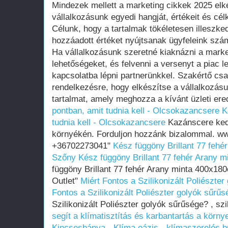
Mindezek mellett a marketing cikkek 2025 elk
vállalkozásunk egyedi hangját, értékeit és cé
Célunk, hogy a tartalmak tökéletesen illeszke
hozzáadott értéket nyújtsanak ügyfeleink szá
Ha vállalkozásunk szeretné kiaknázni a marke
lehetőségeket, és felvenni a versenyt a piac l
kapcsolatba lépni partnerünkkel. Szakértő csa
rendelkezésre, hogy elkészítse a vállalkozás
tartalmat, amely meghozza a kívánt üzleti er
pontban, amit tudnia kell - Olcsokazancsere
K
tudnia kell - Olcsokazancsere
Kazánscere ked
környékén. Forduljon hozzánk bizalommal. w
+36702273041"
Kész függöny Brillant 77 feh
Szőny
Kész függöny Brillant 77 fehér Arany 
függöny Brillant 77 fehér Arany minta 400x1
Outlet"
Miért Fontos a Szilikonizált Poliészter
Fontos a Szilikonizált Poliészter golyók sűrűs
Szilikonizált Poliészter golyók sűrűsége? , szi
segít a klímatisztítás és karbantartás a körn
Kincsesbánya - Klíma oázis - klímaszerelés bu