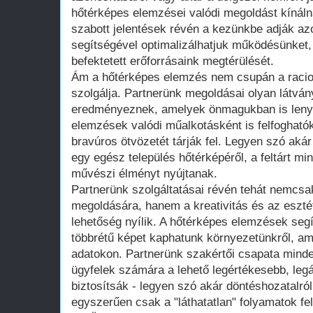
hőtérképes elemzései valódi megoldást kínáln
szabott jelentések révén a kezünkbe adják a
segítségével optimalizálhatjuk működésünket,
befektetett erőforrásaink megtérülését.
Ám a hőtérképes elemzés nem csupán a racion
szolgálja. Partnerünk megoldásai olyan látvány
eredményeznek, amelyek önmagukban is lenyű
elemzések valódi műalkotásként is felfogható
bravúros ötvözetét tárják fel. Legyen szó ak
egy egész település hőtérképéről, a feltárt mi
művészi élményt nyújtanak.
Partnerünk szolgáltatásai révén tehát nemcsa
megoldására, hanem a kreativitás és az eszté
lehetőség nyílik. A hőtérképes elemzések seg
többrétű képet kaphatunk környezetünkről, a
adatokon. Partnerünk szakértői csapata mind
ügyfelek számára a lehető legértékesebb, leg
biztosítsák - legyen szó akár döntéshozatalról
egyszerűen csak a "láthatatlan" folyamatok fe