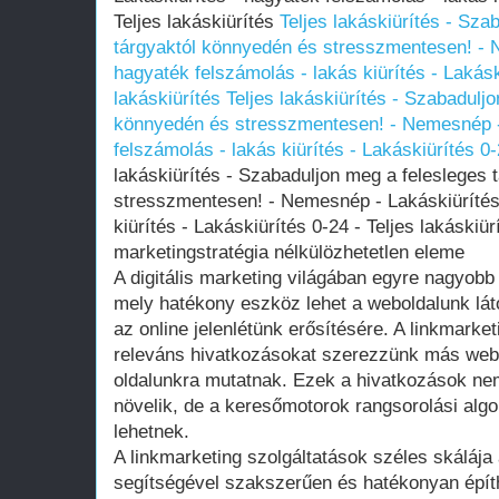
Teljes lakáskiürítés
Teljes lakáskiürítés - Sza
tárgyaktól könnyedén és stresszmentesen! - 
hagyaték felszámolás - lakás kiürítés - Lakásk
lakáskiürítés
Teljes lakáskiürítés - Szabadulj
könnyedén és stresszmentesen! - Nemesnép -
felszámolás - lakás kiürítés - Lakáskiürítés 0-
lakáskiürítés - Szabaduljon meg a felesleges
stresszmentesen! - Nemesnép - Lakáskiürítés
kiürítés - Lakáskiürítés 0-24 - Teljes lakáskiür
marketingstratégia nélkülözhetetlen eleme
A digitális marketing világában egyre nagyobb
mely hatékony eszköz lehet a weboldalunk lá
az online jelenlétünk erősítésére. A linkmarke
releváns hivatkozásokat szerezzünk más webo
oldalunkra mutatnak. Ezek a hivatkozások nem
növelik, de a keresőmotorok rangsorolási algor
lehetnek.
A linkmarketing szolgáltatások széles skálája
segítségével szakszerűen és hatékonyan építhe