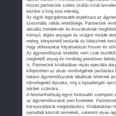
hiszen partnerünk széles skálán kínál termék
kezdve a king size méretig.
Az egyik legizgalmasabb aspektusa az ágyne
szezonális váltás lehetősége. Partnerünk rends
aktuális trendeknek és évszakoknak megfelel
könnyű, légies anyagok és virágos minták dom
meleg, kényeztető textúrák és földszínek kerül
hogy otthonunkat folyamatosan frissen és stíl
Az ágyneműhuzat rendelés nem csak esztétika
megfelelő anyag és minőség jelentősen befoly
is. Partnerünk kínálatában olyan speciális da
kifejezetten az alvás minőségének javítására l
hatású ágyneműhuzatok ideálisak lehetnek az
túlmelegedni éjszaka, míg a hipoallergén opc
bőrűek számára.
A fenntarthatóság egyre fontosabb szempont a
az ágyneműhuzatok sem kivételek. Partnerünk
környezetbarát megoldásokra. Kínálatukban m
pamutból készült termékek, valamint olyan 