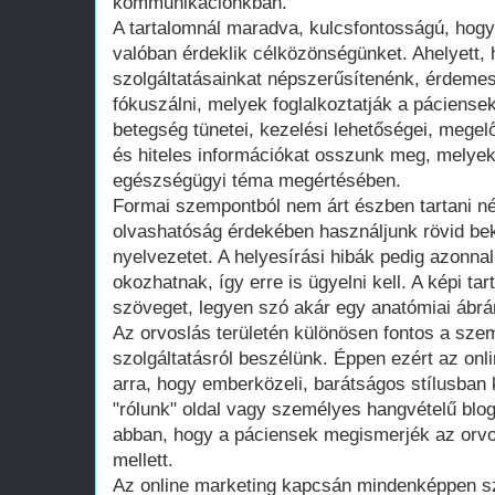
kommunikációnkban.
A tartalomnál maradva, kulcsfontosságú, hogy
valóban érdeklik célközönségünket. Ahelyett,
szolgáltatásainkat népszerűsítenénk, érdeme
fókuszálni, melyek foglalkoztatják a pácienseke
betegség tünetei, kezelési lehetőségei, megel
és hiteles információkat osszunk meg, melyek
egészségügyi téma megértésében.
Formai szempontból nem árt észben tartani n
olvashatóság érdekében használjunk rövid be
nyelvezetet. A helyesírási hibák pedig azonnal
okozhatnak, így erre is ügyelni kell. A képi ta
szöveget, legyen szó akár egy anatómiai ábrá
Az orvoslás területén különösen fontos a sze
szolgáltatásról beszélünk. Éppen ezért az onlin
arra, hogy emberközeli, barátságos stílusban
"rólunk" oldal vagy személyes hangvételű blo
abban, hogy a páciensek megismerjék az orvo
mellett.
Az online marketing kapcsán mindenképpen szó