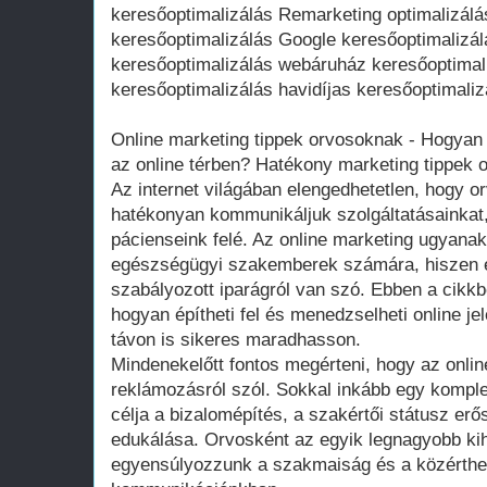
keresőoptimalizálás Remarketing optimalizál
keresőoptimalizálás Google keresőoptimalizá
keresőoptimalizálás webáruház keresőoptima
keresőoptimalizálás havidíjas keresőoptimaliz
Online marketing tippek orvosoknak - Hogyan 
az online térben? Hatékony marketing tippek
Az internet világában elengedhetetlen, hogy or
hatékonyan kommunikáljuk szolgáltatásainkat, 
pácienseink felé. Az online marketing ugyanak
egészségügyi szakemberek számára, hiszen eg
szabályozott iparágról van szó. Ebben a cikkb
hogyan építheti fel és menedzselheti online je
távon is sikeres maradhasson.
Mindenekelőtt fontos megérteni, hogy az onli
reklámozásról szól. Sokkal inkább egy komple
célja a bizalomépítés, a szakértői státusz er
edukálása. Orvosként az egyik legnagyobb kih
egyensúlyozzunk a szakmaiság és a közérthet