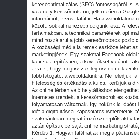
keresőoptimalizálás (SEO) fontosságáról is. A
valamely keresőmotoron, jellemzően a Google-
információt, orvost találni. Ha a weboldalunk 
között, sokkal nehezebb dolgunk lesz. A rele
tartalmakban, a technikai paraméterek optimali
mind hozzájárul a jobb keresőmotoros pozíció
A közösségi média is remek eszköze lehet az 
marketingjének. Egy szakmai Facebook oldal v
kapcsolatépítésben, a követőkkel való intera
arra is, hogy megosszuk legfrissebb cikkeinket
több látogatót a weboldalunkra. Ne feledjük, 
hitelesség és értékadás a kulcs, kerüljük a di
Az online térben való helytálláshoz elengedhet
internetes trendek, a keresőmotorok és közös
folyamatosan változnak, így nekünk is lépést 
időt a digitalitással kapcsolatos ismereteink bő
szakmánkban meghatározó szereplők aktivitás
aztán építsük be saját online marketing straté
Kérdés 1: Hogyan találhatják meg a páciensek