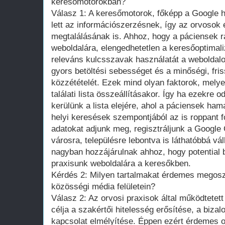
keresőmotorokban?
Válasz 1: A keresőmotorok, főképp a Google 
lett az információszerzésnek, így az orvosok
megtalálásának is. Ahhoz, hogy a páciensek r
weboldalára, elengedhetetlen a keresőoptimali
releváns kulcsszavak használatát a weboldalon
gyors betöltési sebességet és a minőségi, fri
közzétételét. Ezek mind olyan faktorok, mely
találati lista összeállításakor. Így ha ezekre o
kerülünk a lista elejére, ahol a páciensek ha
helyi keresések szempontjából az is roppant f
adatokat adjunk meg, regisztráljunk a Google
városra, településre lebontva is láthatóbbá v
nagyban hozzájárulnak ahhoz, hogy potential 
praxisunk weboldalára a keresőkben.
Kérdés 2: Milyen tartalmakat érdemes megoszt
közösségi média felületein?
Válasz 2: Az orvosi praxisok által működtetet
célja a szakértői hitelesség erősítése, a biza
kapcsolat elmélyítése. Éppen ezért érdemes o