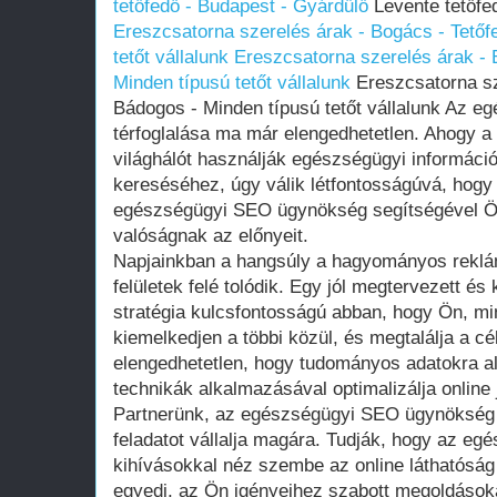
tetőfedő - Budapest - Gyárdűlő
Levente tetőfe
Ereszcsatorna szerelés árak - Bogács - Tetőf
tetőt vállalunk
Ereszcsatorna szerelés árak - 
Minden típusú tetőt vállalunk
Ereszcsatorna sz
Bádogos - Minden típusú tetőt vállalunk Az eg
térfoglalása ma már elengedhetetlen. Ahogy a
világhálót használják egészségügyi információ
kereséséhez, úgy válik létfontosságúvá, hogy 
egészségügyi SEO ügynökség segítségével Ön
valóságnak az előnyeit.
Napjainkban a hangsúly a hagyományos reklám
felületek felé tolódik. Egy jól megtervezett és k
stratégia kulcsfontosságú abban, hogy Ön, mi
kiemelkedjen a többi közül, és megtalálja a c
elengedhetetlen, hogy tudományos adatokra 
technikák alkalmazásával optimalizálja online j
Partnerünk, az egészségügyi SEO ügynökség 
feladatot vállalja magára. Tudják, hogy az eg
kihívásokkal néz szembe az online láthatóság
egyedi, az Ön igényeihez szabott megoldásoka