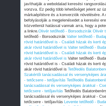
javíthatják a weboldalad keresési rangsorolásá
vonzva. Ez pedig több lehetőséget jelent az ü
márkaépítésre és a konverziók növelésére. A 
befolyásolják a megjelenésedet a keresési er
közvetlenül hatással vannak arra, hogy a poten
a linkre.
Olivér tetőfedő - Borsodszirák
Olivér 
tetőfedő - Borsodszirák
Valter tetőfedő - Buda
rövid határidővel is - Családi házak és kerti é
akár rövid határidővel is
Valter tetőfedő - Bud
rövid határidővel is - Családi házak és kerti é
akár rövid határidővel is
Valter tetőfedő - Buda
rövid határidővel is - Családi házak és kerti é
akár rövid határidővel is
Tetőfedés Balatonber
Szakértői tanácsadással és versenyképes ára
- tetőcsere - tetőjavítás
Tetőfedés Balatonber
tanácsadással és versenyképes árakkal - Cse
tetőcsere - tetőjavítás
Tetőfedés Balatonberén
tanácsadással és versenyképes árakkal - Cse
tetőcsere - tetőjavítás
Levente tetőfedő - Bud