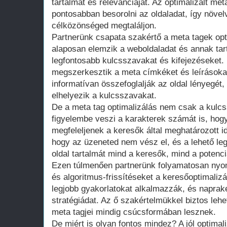
tartalmát és relevanciáját. Az optimalizált m
pontosabban besorolni az oldaladat, így növel
célközönséged megtaláljon.
Partnerünk csapata szakértő a meta tagek opt
alaposan elemzik a weboldaladat és annak tar
legfontosabb kulcsszavakat és kifejezéseket
megszerkesztik a meta címkéket és leírásoka
informatívan összefoglalják az oldal lényegét,
elhelyezik a kulcsszavakat.
De a meta tag optimalizálás nem csak a kulcs
figyelembe veszi a karakterek számát is, hog
megfeleljenek a keresők által meghatározott id
hogy az üzeneted nem vész el, és a lehető le
oldal tartalmát mind a keresők, mind a potenciá
Ezen túlmenően partnerünk folyamatosan nyom
és algoritmus-frissítéseket a keresőoptimalizá
legjobb gyakorlatokat alkalmazzák, és naprak
stratégiádat. Az ő szakértelmükkel biztos leh
meta tagjei mindig csúcsformában lesznek.
De miért is olyan fontos mindez? A jól optimal