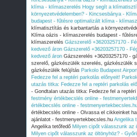
klíma - klímaszerelés
Hogy segít a klímatiszt
környezetvédelemben? - Kincsesbánya - Klíma
budapest - fűtésre optimalizált klíma - klímas
klímatisztítás és karbantartás a környezetvé
Klíma oázis - klímaszerelés budapest - fűtésre
klímaszerelés
Gázszerelő +36203257170 - Fég
kedvező áron
Gázszerelő +36203257170 - Fég
kedvező áron
Gázszerelés +36203257170 - gá
szerelő, gázkészülék szerelés, gázkészülék s
gázkészülék felújítás
Parkolo Budapest Airport
Fedezze fel a reptéri parkolás előnyeit!
Parkol
utazás titka: Fedezze fel a reptéri parkolás elő
- Gondtalan utazás titka: Fedezze fel a reptéri
festmény értékbecslés online - festmenyertek
értékbecslés online - festmenyertekbecsles.h
értékbecslés online - Olvassa el cikkeinket ha
ajánlatot - festmenyertekbecsles.hu
Angelika 
Angelika tetőfedő
Milyen cipőt válasszunk az 
Milyen cipőt válasszunk az öltönyhöz? - Győr