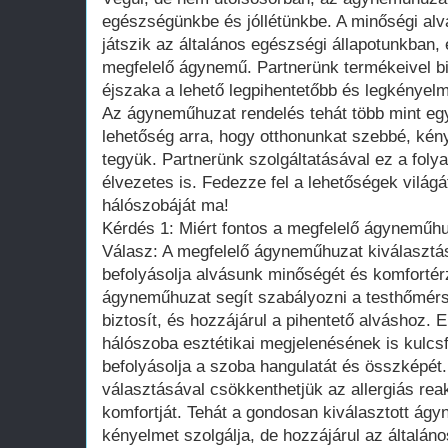
egészségünkbe és jóllétünkbe. A minőségi alv
játszik az általános egészségi állapotunkban,
megfelelő ágynemű. Partnerünk termékeivel bi
éjszaka a lehető legpihentetőbb és legkényel
Az ágyneműhuzat rendelés tehát több mint eg
lehetőség arra, hogy otthonunkat szebbé, k
tegyük. Partnerünk szolgáltatásával ez a fol
élvezetes is. Fedezze fel a lehetőségek világ
hálószobáját ma!
Kérdés 1: Miért fontos a megfelelő ágyneműhu
Válasz: A megfelelő ágyneműhuzat kiválasztás
befolyásolja alvásunk minőségét és komfortér
ágyneműhuzat segít szabályozni a testhőmérsé
biztosít, és hozzájárul a pihentető alváshoz.
hálószoba esztétikai megjelenésének is kulcs
befolyásolja a szoba hangulatát és összképét
választásával csökkenthetjük az allergiás rea
komfortját. Tehát a gondosan kiválasztott á
kényelmet szolgálja, de hozzájárul az általáno