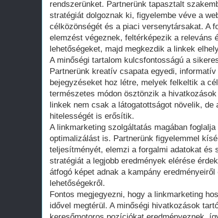
rendszerünket. Partnerünk tapasztalt szakem
stratégiát dolgoznak ki, figyelembe véve a web
célközönségét és a piaci versenytársakat. A f
elemzést végeznek, feltérképezik a releváns 
lehetőségeket, majd megkezdik a linkek elhel
A minőségi tartalom kulcsfontosságú a siker
Partnerünk kreatív csapata egyedi, informatív
bejegyzéseket hoz létre, melyek felkeltik a c
természetes módon ösztönzik a hivatkozások e
linkek nem csak a látogatottságot növelik, de
hitelességét is erősítik.
A linkmarketing szolgáltatás magában foglalja
optimalizálást is. Partnerünk figyelemmel kísé
teljesítményét, elemzi a forgalmi adatokat és
stratégiát a legjobb eredmények elérése érde
átfogó képet adnak a kampány eredményeiről é
lehetőségekről.
Fontos megjegyezni, hogy a linkmarketing hos
idővel megtérül. A minőségi hivatkozások tar
keresőmotoros pozíciókat eredményeznek, így