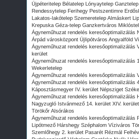
Újpéteritelep Bélatelep Lónyaytelep Ganztelep
Rendessytelep Ferihegy Pestszentimre Erdősk
Lakatos-lakótelep Szemeretelep Almáskert Lip
Krepuska Géza-telep Ganzkertváros Miklóste
Ágyneműhuzat rendelés keresőoptimalizálás N
Árpád városközpont Újlipótváros Angyalföld Vi
Ágyneműhuzat rendelés keresőoptimalizálás VI
kerület
Ágyneműhuzat rendelés keresőoptimalizálás 19
Wekerletelep
Ágyneműhuzat rendelés keresőoptimalizálás VI
Ágyneműhuzat rendelés keresőoptimalizálás 4.
Káposztásmegyer IV. kerület Népsziget Széke
Ágyneműhuzat rendelés keresőoptimalizálás
Nagyzugló Istvánmező 14. kerület XIV. kerület
Törökőr Alsórákos
Ágyneműhuzat rendelés keresőoptimalizálás 
Lipótmező Hárshegy Széphalom Víziváros Törö
Szemlőhegy 2. kerület Pasarét Rézmál Felhév