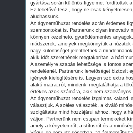
gyártása során különös figyelmet fordítottak 
Ez lehetővé teszi, hogy ne csak kényelmesen, 
aludhassunk.
Az ágyneműhuzat rendelés során érdemes figy
szempontokat is. Partnerünk olyan innovatív 
könnyen kezelhető, gyűrődésmentes anyagok,
módszerek, amelyek megkönnyítik a húzatok c
nagy különbséget jelenthetnek a mindennapo
akik időt szeretnének megtakarítani a házimu
A személyre szabás lehetősége is fontos sz
rendelésnél. Partnerünk lehetőséget biztosít 
igények kielégítésére is. Legyen szó extra ho
alakú matracról, mindenki megtalálhatja a tö
értékes azok számára, akik nem szabványos 
Az ágyneműhuzat rendelés izgalmas kaland leh
választjuk. A széles választék, a kiváló minő
szolgáltatás mind hozzájárul ahhoz, hogy a 
váljon. Partnerünk nem csupán termékeket kín
amely a kényelemről, a stílusról és a minőségi
Végül, de nem utolsósorban, az ágyneműhuzat