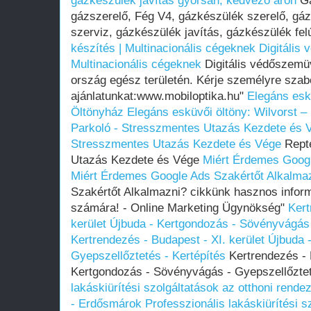
gázkészülék javítás gyorsan, kedvező áron
Gá
gázszerelő, Fég V4, gázkészülék szerelő, gá
szerviz, gázkészülék javítás, gázkészülék fel
készítés | Multinacionális cégeknek
Digitális
Multinacionális cégeknek
Digitális védőszemüv
ország egész területén. Kérje személyre szab
ajánlatunkat:www.mobiloptika.hu"
Elegáns eskü
Öltönyház
Elegáns esküvői öltöny: Wilvorst –
Parkoló - Stresszmentes Utazás Kezdete és 
Stresszmentes Utazás Kezdete és Vége
Repté
Utazás Kezdete és Vége
Miért Érdemes Googl
Miért Érdemes Google Ads Szakértőt Alkalma
Szakértőt Alkalmazni? cikkünk hasznos infor
számára! - Online Marketing Ügynökség"
Kert
kerület Újbuda - Kertgondozás - Sövényvágás 
Kertrendezés - Budapest - XI. kerület Újbuda
Gyepszellőztetés - Kertépítés
Kertrendezés - B
Kertgondozás - Sövényvágás - Gyepszellőztet
lakáskiürítési szolgáltatások az otthoni rend
- Erdősmárok
Professzionális lakáskiürítési s