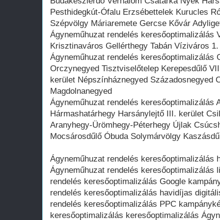
Budakeszierdő Vérhalom Csatárka Nyék Hársak
Pesthidegkút-Ófalu Erzsébettelek Kurucles 
Szépvölgy Máriaremete Gercse Kővár Adylige
Ágyneműhuzat rendelés keresőoptimalizálás Vá
Krisztinaváros Gellérthegy Tabán Víziváros 1.
Ágyneműhuzat rendelés keresőoptimalizálás
Orczynegyed Tisztviselőtelep Kerepesdűlő VIII
kerület Népszínháznegyed Századosnegyed 
Magdolnanegyed
Ágyneműhuzat rendelés keresőoptimalizálás
Hármashatárhegy Harsánylejtő III. kerület Cs
Aranyhegy-Ürömhegy-Péterhegy Újlak Csúcshe
Mocsárosdűlő Óbuda Solymárvölgy Kaszásdű
Ágyneműhuzat rendelés keresőoptimalizálás ha
Ágyneműhuzat rendelés keresőoptimalizálás 
rendelés keresőoptimalizálás Google kampá
rendelés keresőoptimalizálás havidíjas digit
rendelés keresőoptimalizálás PPC kampányk
keresőoptimalizálás keresőoptimalizálás Ágy