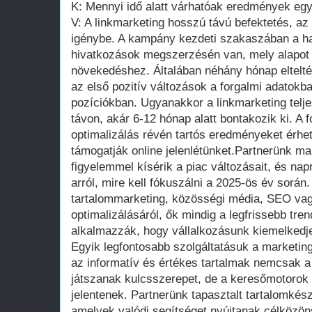
K: Mennyi idő alatt várhatóak eredmények eg
V: A linkmarketing hosszú távú befektetés, a
igénybe. A kampány kezdeti szakaszában a h
hivatkozások megszerzésén van, mely alapot t
növekedéshez. Általában néhány hónap eltel
az első pozitív változások a forgalmi adatok
pozíciókban. Ugyanakkor a linkmarketing telj
távon, akár 6-12 hónap alatt bontakozik ki. A 
optimalizálás révén tartós eredményeket érhe
támogatják online jelenlétünket.Partnerünk ma
figyelemmel kísérik a piac változásait, és na
arról, mire kell fókuszálni a 2025-ös év során
tartalommarketing, közösségi média, SEO vag
optimalizálásáról, ők mindig a legfrissebb tre
alkalmazzák, hogy vállalkozásunk kiemelkedj
Egyik legfontosabb szolgáltatásuk a marketin
az informatív és értékes tartalmak nemcsak a
játszanak kulcsszerepet, de a keresőmotorok 
jelentenek. Partnerünk tapasztalt tartalomkész
amelyek valódi segítséget nyújtanak célköz