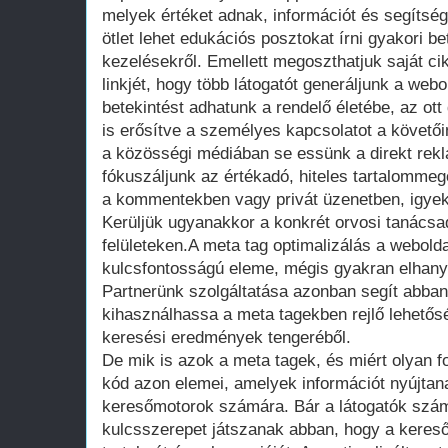
melyek értéket adnak, információt és segítsé
ötlet lehet edukációs posztokat írni gyakori be
kezelésekről. Emellett megoszthatjuk saját ci
linkjét, hogy több látogatót generáljunk a webo
betekintést adhatunk a rendelő életébe, az ot
is erősítve a személyes kapcsolatot a követő
a közösségi médiában se essünk a direkt rek
fókuszáljunk az értékadó, hiteles tartalomme
a kommentekben vagy privát üzenetben, igye
Kerüljük ugyanakkor a konkrét orvosi tanácsa
felületeken.A meta tag optimalizálás a webold
kulcsfontosságú eleme, mégis gyakran elhanyag
Partnerünk szolgáltatása azonban segít abba
kihasználhassa a meta tagekben rejlő lehetős
keresési eredmények tengeréből.
De mik is azok a meta tagek, és miért olyan 
kód azon elemei, amelyek információt nyújtan
keresőmotorok számára. Bár a látogatók szám
kulcsszerepet játszanak abban, hogy a keres