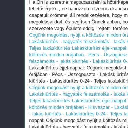
Ha Ön is szeretné megtapasztalni a hőtérképe
lehetőségeket, ne habozzon felvenni a kapcso
csapatuk örömmel áll rendelkezésére, hogy m
megoldásaikkal, és segítsen Önnek abban, ho
szervezete vagy épülete eddig "rejtett" történet
Cégünk megoldást nyújt a költözés minden ór
Lakáskiürítés - hagyaték felszámolás - lakás k
Teljes lakáskiürítés
Lakáskiürítés éjjel-nappa
költözés minden órájában - Pécs - Üszögpuszt
felszámolás - lakás kiürítés - Lakáskiürítés 0-
Lakáskiürítés éjjel-nappal: Cégünk megoldást 
órájában - Pécs - Üszögpuszta - Lakáskiürítés
kiürítés - Lakáskiürítés 0-24 - Teljes lakáskiü
Cégünk megoldást nyújt a költözés minden órá
Lakáskiürítés - hagyaték felszámolás - lakás k
Teljes lakáskiürítés
Lakáskiürítés éjjel-nappa
költözés minden órájában - Kisvaszar - Lakás
- lakás kiürítés - Lakáskiürítés 0-24 - Teljes l
nappal: Cégünk megoldást nyújt a költözés mi
Lakáskiürítés - hagyaték felszámolás - lakás k