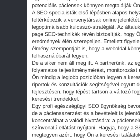
potenciális páciensek könnyen megtalálják Önt
A SEO specialisták első lépésben alapos hel
feltérképezik a versenytársak online jelenlété
legoptimálisabb kulcsszó-stratégiát. Az általu
page SEO-technikák révén biztosítják, hogy Ö
eredmények élén szerepeljen. Emellett figyele
élmény szempontjait is, hogy a weboldal könny
felhasználóbarát legyen.
De a siker nem áll meg itt. A partnerünk, az
folyamatos teljesítménymérést, monitorozást 
Ön mindig a legjobb pozícióban legyen a kere
riportok és konzultációk segítségével együtt 
fejlesztésen, hogy lépést tartson a változó f
keresési trendekkel.
Egy profi egészségügyi SEO ügynökség bevon
de a páciensszerzést és a bevételeit is jelent
koncentrálhat a valódi hivatására: a páciense
színvonalú ellátást nyújtani. Hagyja, hogy a 
megtegyen azért, hogy Ön a keresési találatok