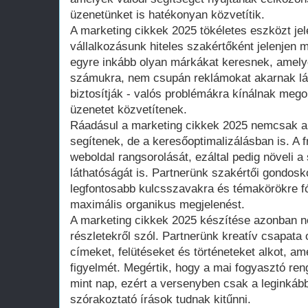
üzenetünket is hatékonyan közvetítik.
A marketing cikkek 2025 tökéletes eszközt jel
vállalkozásunk hiteles szakértőként jelenjen 
egyre inkább olyan márkákat keresnek, amelye
számukra, nem csupán reklámokat akarnak lát
biztosítják - valós problémákra kínálnak mego
üzenetet közvetítenek.
Ráadásul a marketing cikkek 2025 nemcsak 
segítenek, de a keresőoptimalizálásban is. A fr
weboldal rangsorolását, ezáltal pedig növeli a
láthatóságát is. Partnerünk szakértői gondosk
legfontosabb kulcsszavakra és témakörökre fó
maximális organikus megjelenést.
A marketing cikkek 2025 készítése azonban n
részletekről szól. Partnerünk kreatív csapata 
címeket, felütéseket és történeteket alkot, am
figyelmét. Megértik, hogy a mai fogyasztó ren
mint nap, ezért a versenyben csak a leginkább
szórakoztató írások tudnak kitűnni.