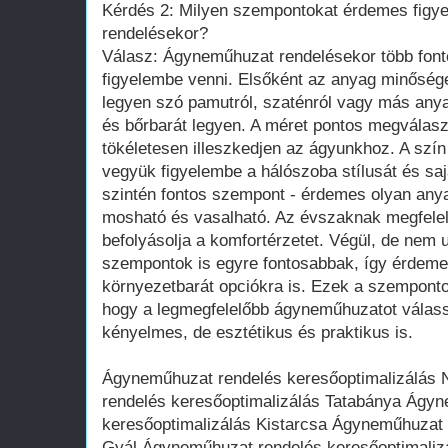
Kérdés 2: Milyen szempontokat érdemes figy
rendelésekor?
Válasz: Ágyneműhuzat rendelésekor több fon
figyelembe venni. Elsőként az anyag minősége
legyen szó pamutról, szaténról vagy más anya
és bőrbarát legyen. A méret pontos megválasz
tökéletesen illeszkedjen az ágyunkhoz. A szín
vegyük figyelembe a hálószoba stílusát és saj
szintén fontos szempont - érdemes olyan any
mosható és vasalható. Az évszaknak megfelel
befolyásolja a komfortérzetet. Végül, de nem u
szempontok is egyre fontosabbak, így érdemes
környezetbarát opciókra is. Ezek a szempont
hogy a legmegfelelőbb ágyneműhuzatot válas
kényelmes, de esztétikus és praktikus is.
Ágyneműhuzat rendelés keresőoptimalizálás
rendelés keresőoptimalizálás Tatabánya Ágy
keresőoptimalizálás Kistarcsa Ágyneműhuzat 
Gyál Ágyneműhuzat rendelés keresőoptimali