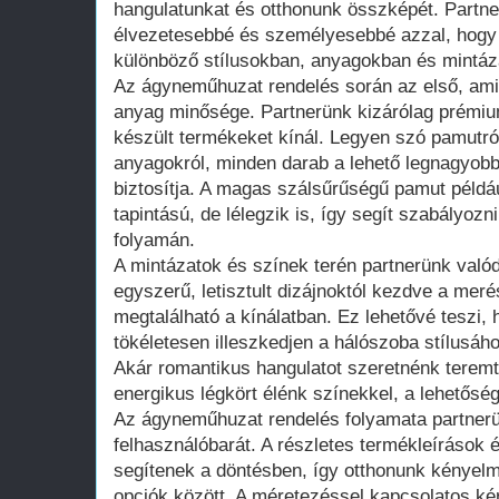
hangulatunkat és otthonunk összképét. Partne
élvezetesebbé és személyesebbé azzal, hogy 
különböző stílusokban, anyagokban és mintáz
Az ágyneműhuzat rendelés során az első, amire
anyag minősége. Partnerünk kizárólag prémi
készült termékeket kínál. Legyen szó pamutró
anyagokról, minden darab a lehető legnagyobb
biztosítja. A magas szálsűrűségű pamut péld
tapintású, de lélegzik is, így segít szabályoz
folyamán.
A mintázatok és színek terén partnerünk valódi
egyszerű, letisztult dizájnoktól kezdve a me
megtalálható a kínálatban. Ez lehetővé teszi
tökéletesen illeszkedjen a hálószoba stílusáh
Akár romantikus hangulatot szeretnénk teremte
energikus légkört élénk színekkel, a lehetősé
Az ágyneműhuzat rendelés folyamata partnerü
felhasználóbarát. A részletes termékleírások
segítenek a döntésben, így otthonunk kényel
opciók között. A méretezéssel kapcsolatos ké