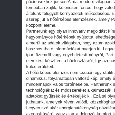
páciensekhez jusson!A mai modern világban, 
tempóban zajlik, különösen fontos, hogy valód
általunk felügyelt környezetek működésébe. 
szerep jut a hőtérképes elemzésnek, amely P
központi eleme.
Partnerünk egy olyan innovatív megoldást kín
hagyományos hőtérképek nyújtotta lehetősége
elmerül az adatok világában, hogy aztán azok
hasznosítható információkat nyerjen ki. Legye
ipari üzemről vagy egyéb létesítményről, Part
elemzést készíteni a hőeloszlásról, így azon
kulcsterületeit.
A hőtérképes elemzés nem csupán egy statikus
dinamikus, folyamatosan változó kép, amely ér
mindennapok valós történéseibe. Partnerünk 
technológiákat és módszereket alkalmazzák, 
adatokat gyűjtsék és értékeljék ki. Ezáltal ol
juthatunk, amelyek révén valódi, kézzelfoghat
Legyen szó akár energiahatékonyság növelésé
azonosításáról vagy akár a dolgozói komfort j