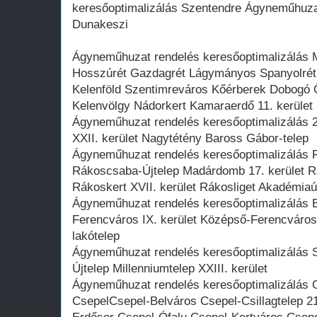
keresőoptimalizálás Szentendre Ágyneműhuzat
Dunakeszi
Ágyneműhuzat rendelés keresőoptimalizálás 
Hosszúrét Gazdagrét Lágymányos Spanyolrét 
Kelenföld Szentimreváros Kőérberek Dobogó 
Kelenvölgy Nádorkert Kamaraerdő 11. kerület
Ágyneműhuzat rendelés keresőoptimalizálás 2
XXII. kerület Nagytétény Baross Gábor-telep
Ágyneműhuzat rendelés keresőoptimalizálás
Rákoscsaba-Újtelep Madárdomb 17. kerület 
Rákoskert XVII. kerület Rákosliget Akadémiaú
Ágyneműhuzat rendelés keresőoptimalizálás 
Ferencváros IX. kerület Középső-Ferencváros 9
lakótelep
Ágyneműhuzat rendelés keresőoptimalizálás S
Újtelep Millenniumtelep XXIII. kerület
Ágyneműhuzat rendelés keresőoptimalizálás
CsepelCsepel-Belváros Csepel-Csillagtelep 21.