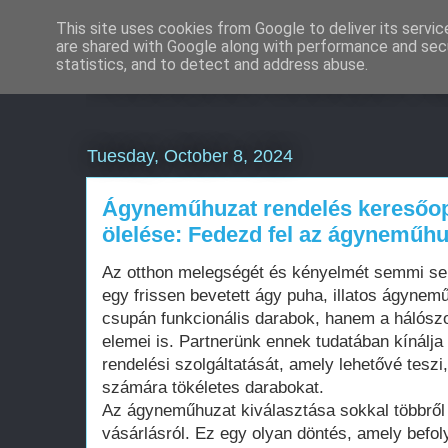
This site uses cookies from Google to deliver its servic
are shared with Google along with performance and secu
Weboldal készítés á
statistics, and to detect and address abuse.
Tuesday, October 8, 2024
Ágyneműhuzat rendelés keresőopt
ölelése: Fedezd fel az ágyneműhu
Az otthon melegségét és kényelmét semmi sem
egy frissen bevetett ágy puha, illatos ágyn
csupán funkcionális darabok, hanem a hálós
elemei is. Partnerünk ennek tudatában kínálj
rendelési szolgáltatását, amely lehetővé teszi
számára tökéletes darabokat.
Az ágyneműhuzat kiválasztása sokkal többről 
vásárlásról. Ez egy olyan döntés, amely befol