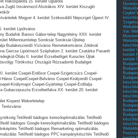
et Rákospalota 15. kerület Újpalota
Dunaújv
va Zugló Istvánmező Alsórákos XIV. kerület Kiszugló
Webolda
rökőr
Cegléd
készíté
vántelek Megyer 4. kerület Székesdűlő Népsziget Újpest IV.
Szigets
Webolda
. kerület Lipótváros
Vác
Web
ény Budafok Baross Gábor-telep Nagytétény XXII. kerület
Mosonm
rület Millenniumtelep Soroksár Soroksár-Újtelep
Webolda
készíté
lja Budakeszierdő Víziváros Remetekertváros Zöldmál
kerület 
ona Gercse Lipótmező Széphalom 2. kerület Csatárka Pasarét
kerület
degkút-Ófalu II. kerület Erzsébetliget Kurucles Újlak
kerület
ösvölgy Törökvész Országút Rózsadomb Budaliget
Budapest
Budapest
Budapest
I. kerület Csepel-Erdősor Csepel-Szigetcsúcs Csepel-
Budapest
Háros CsepelCsepel-Belváros Csepel-Királyerdő Csepel-
készítés
Csepel-Királymajor Csepel-Gyártelep Csepel-Erdőalja
készítés
 Gubacsipuszta Erzsébetfalva XX. kerület 20. kerület
készíté
készítés
Budapes
ület Kispest Wekerletelep
Budapest
t Terézváros
Budapest
Budapest
ügynökség Tetőfedő bádogos keresőoptimalizálás Tetőfedő
készítés
fedő bádogos Google keresőoptimalizálás Tetőfedő bádogos
készítés
Weboldal
 linképítés Tetőfedő bádogos Remarketing optimalizálás
Pestszen
timalizálás Tetőfedő bádogos PPC kampánykészítés Tetőfedő
kerület 