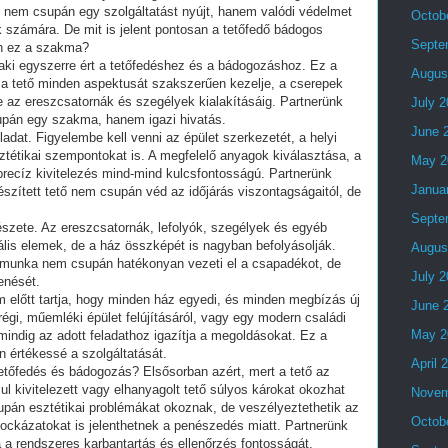
t nem csupán egy szolgáltatást nyújt, hanem valódi védelmet
Octob
k számára. De mit is jelent pontosan a tetőfedő bádogos
Septe
en ez a szakma?
aki egyszerre ért a tetőfedéshez és a bádogozáshoz. Ez a
Augus
 a tető minden aspektusát szakszerűen kezelje, a cserepek
 az ereszcsatornák és szegélyek kialakításáig. Partnerünk
July 
upán egy szakma, hanem igazi hivatás.
June 
adat. Figyelembe kell venni az épület szerkezetét, a helyi
sztétikai szempontokat is. A megfelelő anyagok kiválasztása, a
May 2
recíz kivitelezés mind-mind kulcsfontosságú. Partnerünk
Janua
észített tető nem csupán véd az időjárás viszontagságaitól, de
Septe
szete. Az ereszcsatornák, lefolyók, szegélyek és egyéb
is elemek, de a ház összképét is nagyban befolyásolják.
Augus
 munka nem csupán hatékonyan vezeti el a csapadékot, de
July 
enését.
 előtt tartja, hogy minden ház egyedi, és minden megbízás új
June 
régi, műemléki épület felújításáról, vagy egy modern családi
May 2
mindig az adott feladathoz igazítja a megoldásokat. Ez a
n értékessé a szolgáltatását.
April 
tetőfedés és bádogozás? Elsősorban azért, mert a tető az
zul kivitelezett vagy elhanyagolt tető súlyos károkat okozhat
Novem
án esztétikai problémákat okoznak, de veszélyeztethetik az
Octob
ockázatokat is jelenthetnek a penészedés miatt. Partnerünk
a rendszeres karbantartás és ellenőrzés fontosságát.