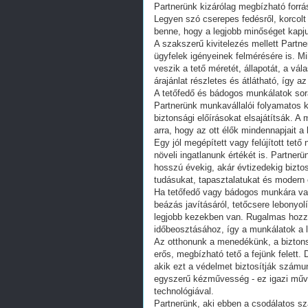
Partnerünk kizárólag megbízható forrás
Legyen szó cserepes fedésről, korcolt
benne, hogy a legjobb minőséget kapj
A szakszerű kivitelezés mellett Partn
ügyfelek igényeinek felmérésére is. Mi
veszik a tető méretét, állapotát, a vá
árajánlat részletes és átlátható, így 
A tetőfedő és bádogos munkálatok sor
Partnerünk munkavállalói folyamatos 
biztonsági előírásokat elsajátítsák. A 
arra, hogy az ott élők mindennapjait a
Egy jól megépített vagy felújított tet
növeli ingatlanunk értékét is. Partner
hosszú évekig, akár évtizedekig biztos
tudásukat, tapasztalatukat és modern
Ha tetőfedő vagy bádogos munkára va
beázás javításáról, tetőcsere lebonyolí
legjobb kezekben van. Rugalmas hozz
időbeosztásához, így a munkálatok a l
Az otthonunk a menedékünk, a biztons
erős, megbízható tető a fejünk felett
akik ezt a védelmet biztosítják szám
egyszerű kézművesség - ez igazi műv
technológiával.
Partnerünk, aki ebben a csodálatos s