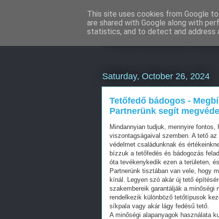
This site uses cookies from Google to 
are shared with Google along with per
Weboldal kés
statistics, and to detect and address 
Saturday, October 26, 2024
Tetőfedő bádogos - Megbí
Partnerünk segít megvéde
Mindannyian tudjuk, mennyire fontos, 
viszontagságaival szemben. A tető az 
védelmet családunknak és értékeinkne
bízzuk a tetőfedés és bádogozás felad
óta tevékenykedik ezen a területen, é
Partnerünk tisztában van vele, hogy m
kínál. Legyen szó akár új tető építésérő
szakembereik garantálják a minőségi m
rendelkezik különböző tetőtípusok ke
síkpala vagy akár lágy fedésű tető.
A minőségi alapanyagok használata ku