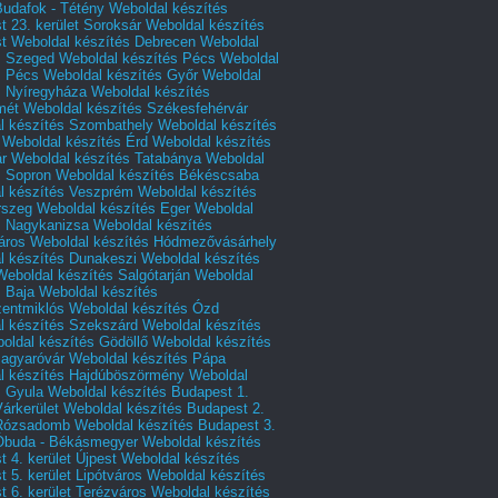
Budafok - Tétény
Weboldal készítés
 23. kerület Soroksár
Weboldal készítés
t
Weboldal készítés Debrecen
Weboldal
s Szeged
Weboldal készítés Pécs
Weboldal
s Pécs
Weboldal készítés Győr
Weboldal
s Nyíregyháza
Weboldal készítés
mét
Weboldal készítés Székesfehérvár
l készítés Szombathely
Weboldal készítés
Weboldal készítés Érd
Weboldal készítés
r
Weboldal készítés Tatabánya
Weboldal
s Sopron
Weboldal készítés Békéscsaba
l készítés Veszprém
Weboldal készítés
rszeg
Weboldal készítés Eger
Weboldal
s Nagykanizsa
Weboldal készítés
áros
Weboldal készítés Hódmezővásárhely
l készítés Dunakeszi
Weboldal készítés
Weboldal készítés Salgótarján
Weboldal
s Baja
Weboldal készítés
zentmiklós
Weboldal készítés Ózd
l készítés Szekszárd
Weboldal készítés
oldal készítés Gödöllő
Weboldal készítés
agyaróvár
Weboldal készítés Pápa
l készítés Hajdúböszörmény
Weboldal
s Gyula
Weboldal készítés Budapest 1.
Várkerület
Weboldal készítés Budapest 2.
 Rózsadomb
Weboldal készítés Budapest 3.
 Óbuda - Békásmegyer
Weboldal készítés
 4. kerület Újpest
Weboldal készítés
 5. kerület Lipótváros
Weboldal készítés
 6. kerület Terézváros
Weboldal készítés