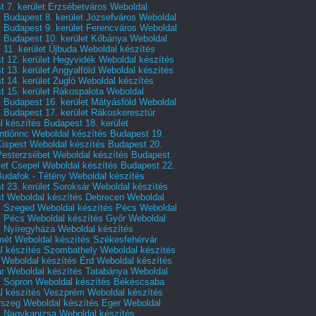
 7. kerület Erzsébetváros
Weboldal
 Budapest 8. kerület Józsefváros
Weboldal
 Budapest 9. kerület Ferencváros
Weboldal
s Budapest 10. kerület Kőbánya
Weboldal
 11. kerület Újbuda
Weboldal készítés
t 12. kerület Hegyvidék
Weboldal készítés
 13. kerület Angyalföld
Weboldal készítés
 14. kerület Zugló
Weboldal készítés
 15. kerület Rákospalota
Weboldal
 Budapest 16. kerület Mátyásföld
Weboldal
 Budapest 17. kerület Rákoskeresztúr
 készítés Budapest 18. kerület
tlőrinc
Weboldal készítés Budapest 19.
Kispest
Weboldal készítés Budapest 20.
Pesterzsébet
Weboldal készítés Budapest
let Csepel
Weboldal készítés Budapest 22.
Budafok - Tétény
Weboldal készítés
 23. kerület Soroksár
Weboldal készítés
t
Weboldal készítés Debrecen
Weboldal
s Szeged
Weboldal készítés Pécs
Weboldal
s Pécs
Weboldal készítés Győr
Weboldal
s Nyíregyháza
Weboldal készítés
mét
Weboldal készítés Székesfehérvár
l készítés Szombathely
Weboldal készítés
Weboldal készítés Érd
Weboldal készítés
r
Weboldal készítés Tatabánya
Weboldal
s Sopron
Weboldal készítés Békéscsaba
l készítés Veszprém
Weboldal készítés
rszeg
Weboldal készítés Eger
Weboldal
s Nagykanizsa
Weboldal készítés