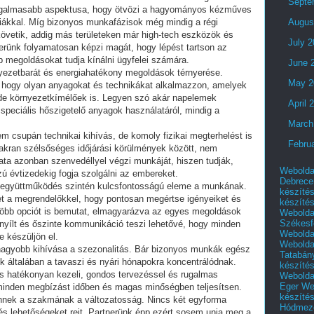
Septe
izgalmasabb aspektusa, hogy ötvözi a hagyományos kézműves
iákkal. Míg bizonyos munkafázisok még mindig a régi
Augus
követik, addig más területeken már high-tech eszközök és
July 
erünk folyamatosan képzi magát, hogy lépést tartson az
bb megoldásokat tudja kínálni ügyfelei számára.
June 
nyezetbarát és energiahatékony megoldások térnyerése.
May 2
a, hogy olyan anyagokat és technikákat alkalmazzon, amelyek
de környezetkímélőek is. Legyen szó akár napelemek
April 
 speciális hőszigetelő anyagok használatáról, mindig a
March
csupán technikai kihívás, de komoly fizikai megterhelést is
Febru
akran szélsőséges időjárási körülmények között, nem
ata azonban szenvedéllyel végzi munkáját, hiszen tudják,
Webolda
évtizedekig fogja szolgálni az embereket.
Debrece
 együttműködés szintén kulcsfontosságú eleme a munkának.
készíté
et a megrendelőkkel, hogy pontosan megértse igényeiket és
készíté
 több opciót is bemutat, elmagyarázva az egyes megoldások
Webolda
Székesf
a nyílt és őszinte kommunikáció teszi lehetővé, hogy minden
Webolda
e készüljön el.
Webolda
nagyobb kihívása a szezonalitás. Bár bizonyos munkák egész
Tatabán
 általában a tavaszi és nyári hónapokra koncentrálódnak.
készíté
is hatékonyan kezeli, gondos tervezéssel és rugalmas
Webolda
Eger
We
minden megbízást időben és magas minőségben teljesítsen.
készíté
nnek a szakmának a változatosság. Nincs két egyforma
Hódmező
és lehetőségeket rejt. Partnerünk épp ezért sosem unja meg a