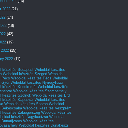
mber 2022
(13)
t 2022
(21)
2022
(14)
2022
(18)
022
(42)
2022
(19)
 2022
(15)
ary 2022
(11)
l készítés Budapest
Weboldal készítés
n
Weboldal készítés Szeged
Weboldal
s Pécs
Weboldal készítés Pécs
Weboldal
s Győr
Weboldal készítés Nyíregyháza
l készítés Kecskemét
Weboldal készítés
ehérvár
Weboldal készítés Szombathely
l készítés Szolnok
Weboldal készítés Érd
l készítés Kaposvár
Weboldal készítés
ya
Weboldal készítés Sopron
Weboldal
s Békéscsaba
Weboldal készítés Veszprém
l készítés Zalaegerszeg
Weboldal készítés
boldal készítés Nagykanizsa
Weboldal
s Dunaújváros
Weboldal készítés
vásárhely
Weboldal készítés Dunakeszi