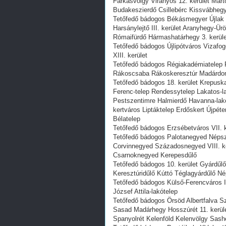
Farkasvölgy Virányos 12. kerület Már
Budakeszierdő Csillebérc Kissvábhegy
Tetőfedő bádogos Békásmegyer Újlak
Harsánylejtő III. kerület Aranyhegy-
Rómaifürdő Hármashatárhegy 3. kerül
Tetőfedő bádogos Újlipótváros Vizafo
XIII. kerület
Tetőfedő bádogos Régiakadémiatelep R
Rákoscsaba Rákoskeresztúr Madárdom
Tetőfedő bádogos 18. kerület Krepusk
Ferenc-telep Rendessytelep Lakatos-la
Pestszentimre Halmierdő Havanna-lakó
kertváros Liptáktelep Erdőskert Újpéte
Bélatelep
Tetőfedő bádogos Erzsébetváros VII. ke
Tetőfedő bádogos Palotanegyed Népsz
Corvinnegyed Századosnegyed VIII. 
Csarnoknegyed Kerepesdűlő
Tetőfedő bádogos 10. kerület Gyárdűlő
Keresztúridűlő Kúttó Téglagyárdűlő N
Tetőfedő bádogos Külső-Ferencváros I
József Attila-lakótelep
Tetőfedő bádogos Örsöd Albertfalva 
Sasad Madárhegy Hosszúrét 11. kerül
Spanyolrét Kelenföld Kelenvölgy Sas