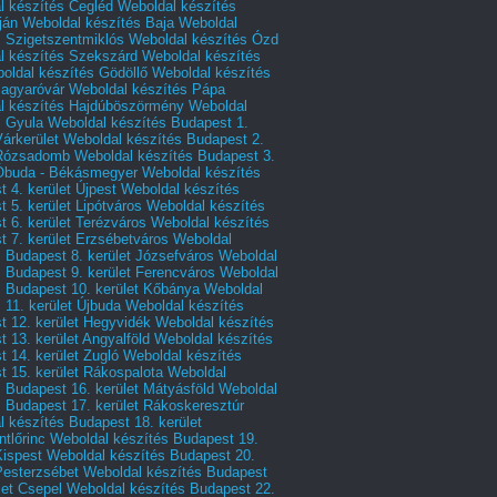
l készítés Cegléd
Weboldal készítés
ján
Weboldal készítés Baja
Weboldal
s Szigetszentmiklós
Weboldal készítés Ózd
l készítés Szekszárd
Weboldal készítés
oldal készítés Gödöllő
Weboldal készítés
agyaróvár
Weboldal készítés Pápa
l készítés Hajdúböszörmény
Weboldal
s Gyula
Weboldal készítés Budapest 1.
Várkerület
Weboldal készítés Budapest 2.
 Rózsadomb
Weboldal készítés Budapest 3.
 Óbuda - Békásmegyer
Weboldal készítés
 4. kerület Újpest
Weboldal készítés
 5. kerület Lipótváros
Weboldal készítés
 6. kerület Terézváros
Weboldal készítés
 7. kerület Erzsébetváros
Weboldal
 Budapest 8. kerület Józsefváros
Weboldal
 Budapest 9. kerület Ferencváros
Weboldal
s Budapest 10. kerület Kőbánya
Weboldal
 11. kerület Újbuda
Weboldal készítés
t 12. kerület Hegyvidék
Weboldal készítés
 13. kerület Angyalföld
Weboldal készítés
 14. kerület Zugló
Weboldal készítés
 15. kerület Rákospalota
Weboldal
 Budapest 16. kerület Mátyásföld
Weboldal
 Budapest 17. kerület Rákoskeresztúr
 készítés Budapest 18. kerület
tlőrinc
Weboldal készítés Budapest 19.
Kispest
Weboldal készítés Budapest 20.
Pesterzsébet
Weboldal készítés Budapest
let Csepel
Weboldal készítés Budapest 22.