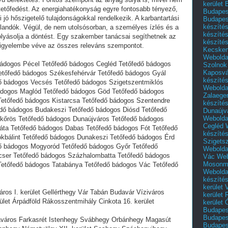
kerület 
tetőfedést. Az energiahatékonyság egyre fontosabb tényező,
Budapest
jó hőszigetelő tulajdonságokkal rendelkezik. A karbantartási
Budapes
készíté
landók. Végül, de nem utolsósorban, a személyes ízlés és a
készíté
folyásolja a döntést. Egy szakember tanácsai segíthetnek az
készíté
figyelembe véve az összes releváns szempontot.
Kecske
Webolda
ádogos Pécel Tetőfedő bádogos Cegléd Tetőfedő bádogos
Szolnok
Kaposvá
etőfedő bádogos Székesfehérvár Tetőfedő bádogos Gyál
készíté
ő bádogos Vecsés Tetőfedő bádogos Szigetszentmiklós
Webolda
ádogos Maglód Tetőfedő bádogos Göd Tetőfedő bádogos
Zalaege
etőfedő bádogos Kistarcsa Tetőfedő bádogos Szentendre
készíté
dő bádogos Budakeszi Tetőfedő bádogos Diósd Tetőfedő
Dunaújv
Webolda
kőrös Tetőfedő bádogos Dunaújváros Tetőfedő bádogos
Cegléd
káta Tetőfedő bádogos Dabas Tetőfedő bádogos Fót Tetőfedő
készíté
kbálint Tetőfedő bádogos Dunakeszi Tetőfedő bádogos Érd
Szigets
ő bádogos Mogyoród Tetőfedő bádogos Győr Tetőfedő
Webolda
cser Tetőfedő bádogos Százhalombatta Tetőfedő bádogos
Vác
Web
Mosonm
etőfedő bádogos Tatabánya Tetőfedő bádogos Vác Tetőfedő
Webolda
készíté
kerület 
áros I. kerület Gellérthegy Vár Tabán Budavár Víziváros
kerület
ület Árpádföld Rákosszentmihály Cinkota 16. kerület
kerület
Budapest
Budapest
aváros Farkasrét Istenhegy Svábhegy Orbánhegy Magasút
Budapest