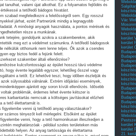
Webolda
t tanulhat, valami újat alkothat. Ez a folyamatos fejlődés és
Salgótar
 értékessé a tetőfedő bádogos hivatást.
készíté
Webolda
m szabad megfeledkezni a felelősségről sem. Egy rosszul
Vác
Web
yekkel járhat, ezért Partnerünk mindig a legnagyobb
Mosonm
eladatát. A minőségi anyagok használata, a pontos mérések és
Webolda
engedhetetlen része a munkának.
készíté
nk tetejére, gondoljunk azokra a szakemberekre, akik
kerület 
kerület
tették meg ezt a védelmet számunkra. A tetőfedő bádogosok
kerület
de nélkülük otthonunk nem lenne teljes. Ők azok a csendes
Budapest
gyen egy biztos fedél a fejünk felett.
Budapest
szerkezet szakember általi ellenőrzése?
Budapest
llenőrzése kulcsfontosságú az épület hosszú távú védelme
Budapest
készítés
ó, hogy évente legalább egyszer, lehetőleg ősszel vagy
készítés
áltatni a tetőt. Ez lehetővé teszi, hogy időben észleljük és
készíté
tt azok súlyosabbá válnának. Extrém időjárási események,
készítés
 mindenképpen ajánlott egy soron kívüli ellenőrzés. Idősebb
Budapes
voltak problémák, érdemes lehet évente kétszer is
Budapest
Budapest
zeres karbantartás nemcsak a költséges javításokat előzheti
Budapest
a tető élettartamát is.
készítés
figyelembe venni új tetőfedő anyag választásakor?
készítés
or számos tényezőt kell mérlegelni. Elsőként az épület
Weboldal
 figyelembe venni, hogy a tető harmonikusan illeszkedjen a
Pestszen
kerület 
szintén meghatározóak - például szeles területeken más
kerület 
védettebb helyen. Az anyag tartóssága és élettartama
21. kerü
vú befektetés. Fontos szempont az anyag súlya is, mivel nem