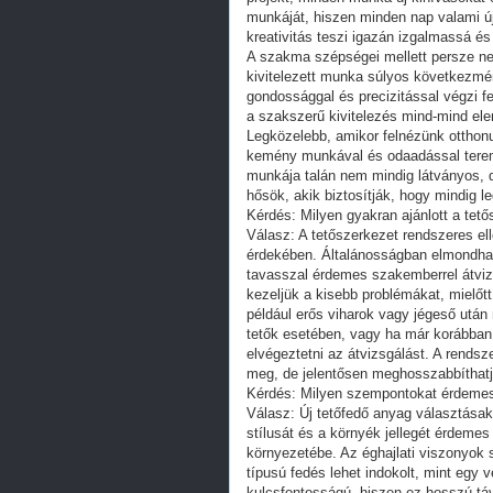
munkáját, hiszen minden nap valami úja
kreativitás teszi igazán izgalmassá és
A szakma szépségei mellett persze ne
kivitelezett munka súlyos következmén
gondossággal és precizitással végzi f
a szakszerű kivitelezés mind-mind el
Legközelebb, amikor felnézünk otthonu
kemény munkával és odaadással terem
munkája talán nem mindig látványos, 
hősök, akik biztosítják, hogy mindig le
Kérdés: Milyen gyakran ajánlott a tető
Válasz: A tetőszerkezet rendszeres e
érdekében. Általánosságban elmondhat
tavasszal érdemes szakemberrel átvizsg
kezeljük a kisebb problémákat, mielő
például erős viharok vagy jégeső után
tetők esetében, vagy ha már korábban 
elvégeztetni az átvizsgálást. A rends
meg, de jelentősen meghosszabbíthatja 
Kérdés: Milyen szempontokat érdemes 
Válasz: Új tetőfedő anyag választásak
stílusát és a környék jellegét érdemes
környezetébe. Az éghajlati viszonyok 
típusú fedés lehet indokolt, mint egy 
kulcsfontosságú, hiszen ez hosszú tá