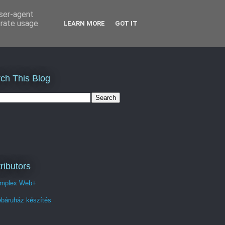
user-agent
erate usage
LEARN MORE
GOT IT
ch This Blog
ributors
mplex Web+
báruház készítés