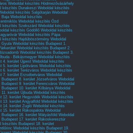
áros
Weboldal készítés Hódmezővásárhely
l készítés Dunakeszi
Weboldal készítés
Weboldal készítés Salgótarján
Weboldal
s Baja
Weboldal készítés
zentmiklós
Weboldal készítés Ózd
l készítés Szekszárd
Weboldal készítés
oldal készítés Gödöllő
Weboldal készítés
agyaróvár
Weboldal készítés Pápa
l készítés Hajdúböszörmény
Weboldal
s Gyula
Weboldal készítés Budapest 1.
Várkerület
Weboldal készítés Budapest 2.
 Rózsadomb
Weboldal készítés Budapest 3.
 Óbuda - Békásmegyer
Weboldal készítés
 4. kerület Újpest
Weboldal készítés
 5. kerület Lipótváros
Weboldal készítés
 6. kerület Terézváros
Weboldal készítés
 7. kerület Erzsébetváros
Weboldal
 Budapest 8. kerület Józsefváros
Weboldal
 Budapest 9. kerület Ferencváros
Weboldal
s Budapest 10. kerület Kőbánya
Weboldal
 11. kerület Újbuda
Weboldal készítés
t 12. kerület Hegyvidék
Weboldal készítés
 13. kerület Angyalföld
Weboldal készítés
 14. kerület Zugló
Weboldal készítés
 15. kerület Rákospalota
Weboldal
 Budapest 16. kerület Mátyásföld
Weboldal
 Budapest 17. kerület Rákoskeresztúr
 készítés Budapest 18. kerület
tlőrinc
Weboldal készítés Budapest 19.
Kispest
Weboldal készítés Budapest 20.