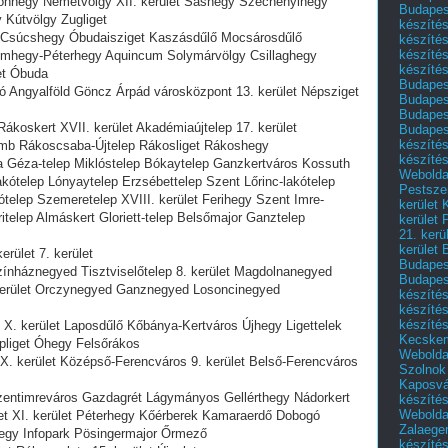
tonhegy Németvölgy XII. kerület Sashegy Széchenyihegy
Budapest
 Kútvölgy Zugliget
készítés
 Csúcshegy Óbudaisziget Kaszásdűlő Mocsárosdűlő
készítés
készíté
Ürömhegy-Péterhegy Aquincum Solymárvölgy Csillaghegy
készítés
et Óbuda
Budapes
gó Angyalföld Göncz Árpád városközpont 13. kerület Népsziget
Budapest
Budapest
ákoskert XVII. kerület Akadémiaújtelep 17. kerület
Budapest
készítés
b Rákoscsaba-Újtelep Rákosliget Rákoshegy
készítés
a Géza-telep Miklóstelep Bókaytelep Ganzkertváros Kossuth
Weboldal
kótelep Lónyaytelep Erzsébettelep Szent Lőrinc-lakótelep
Pestszen
telep Szemeretelep XVIII. kerület Ferihegy Szent Imre-
kerület 
ritelep Almáskert Gloriett-telep Belsőmajor Ganztelep
kerület 
21. kerü
kerület 
rület 7. kerület
Budapest
ínháznegyed Tisztviselőtelep 8. kerület Magdolnanegyed
Budapes
kerület Orczynegyed Ganznegyed Losoncinegyed
készíté
készíté
készíté
 X. kerület Laposdűlő Kőbánya-Kertváros Újhegy Ligettelek
Kecske
épliget Óhegy Felsőrákos
Webolda
X. kerület Középső-Ferencváros 9. kerület Belső-Ferencváros
Szolnok
Kaposvá
Szentimreváros Gazdagrét Lágymányos Gellérthegy Nádorkert
készíté
Webolda
et XI. kerület Péterhegy Kőérberek Kamaraerdő Dobogó
Zalaege
hegy Infopark Pösingermajor Őrmező
készíté