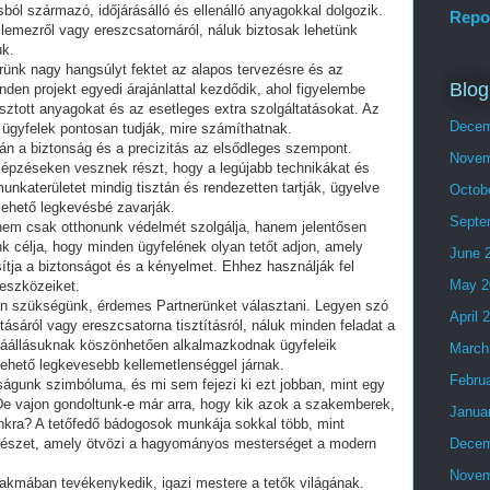
ból származó, időjárásálló és ellenálló anyagokkal dolgozik.
Repo
 lemezről vagy ereszcsatornáról, náluk biztosak lehetünk
uk.
erünk nagy hangsúlyt fektet az alapos tervezésre és az
Blog
nden projekt egyedi árajánlattal kezdődik, ahol figyelembe
lasztott anyagokat és az esetleges extra szolgáltatásokat. Az
Decem
az ügyfelek pontosan tudják, mire számíthatnak.
án a biztonság és a precizitás az elsődleges szempont.
Novem
képzéseken vesznek részt, hogy a legújabb technikákat és
munkaterületet mindig tisztán és rendezetten tartják, ügyelve
Octob
 lehető legkevésbé zavarják.
Septe
ő nem csak otthonunk védelmét szolgálja, hanem jelentősen
ünk célja, hogy minden ügyfelének olyan tetőt adjon, amely
June 
ítja a biztonságot és a kényelmet. Ehhez használják fel
May 2
 eszközeiket.
n szükségünk, érdemes Partnerünket választani. Legyen szó
April 
tásáról vagy ereszcsatorna tisztításról, náluk minden feladat a
áállásuknak köszönhetően alkalmazkodnak ügyfeleik
March
ehető legkevesebb kellemetlenséggel járnak.
Febru
águnk szimbóluma, és mi sem fejezi ki ezt jobban, mint egy
. De vajon gondoltunk-e már arra, hogy kik azok a szakemberek,
Janua
unkra? A tetőfedő bádogosok munkája sokkal több, mint
észet, amely ötvözi a hagyományos mesterséget a modern
Decem
Novem
zakmában tevékenykedik, igazi mestere a tetők világának.