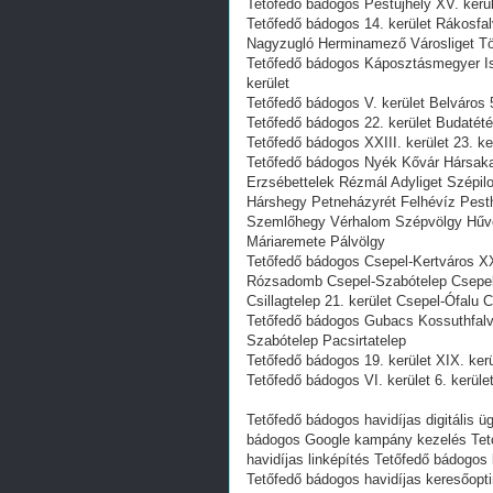
Tetőfedő bádogos Pestújhely XV. kerül
Tetőfedő bádogos 14. kerület Rákosfal
Nagyzugló Herminamező Városliget Tö
Tetőfedő bádogos Káposztásmegyer Ist
kerület
Tetőfedő bádogos V. kerület Belváros 5
Tetőfedő bádogos 22. kerület Budatét
Tetőfedő bádogos XXIII. kerület 23. ke
Tetőfedő bádogos Nyék Kővár Hársaka
Erzsébettelek Rézmál Adyliget Szépil
Hárshegy Petneházyrét Felhévíz Pesthi
Szemlőhegy Vérhalom Szépvölgy Hűv
Máriaremete Pálvölgy
Tetőfedő bádogos Csepel-Kertváros XX
Rózsadomb Csepel-Szabótelep Csepel-
Csillagtelep 21. kerület Csepel-Ófalu 
Tetőfedő bádogos Gubacs Kossuthfalva
Szabótelep Pacsirtatelep
Tetőfedő bádogos 19. kerület XIX. ker
Tetőfedő bádogos VI. kerület 6. kerüle
Tetőfedő bádogos havidíjas digitális 
bádogos Google kampány kezelés Tető
havidíjas linképítés Tetőfedő bádogos
Tetőfedő bádogos havidíjas keresőop