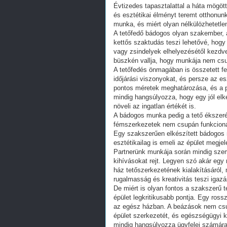
Évtizedes tapasztalattal a háta mögöt
és esztétikai élményt teremt otthonun
munka, és miért olyan nélkülözhetetl
A tetőfedő bádogos olyan szakember, 
kettős szaktudás teszi lehetővé, hogy
vagy zsindelyek elhelyezésétől kezdve
büszkén vallja, hogy munkája nem cs
A tetőfedés önmagában is összetett fel
időjárási viszonyokat, és persze az e
pontos méretek meghatározása, és a p
mindig hangsúlyozza, hogy egy jól elk
növeli az ingatlan értékét is.
A bádogos munka pedig a tető ékszeré
fémszerkezetek nem csupán funkcionál
Egy szakszerűen elkészített bádogos
esztétikailag is emeli az épület megjel
Partnerünk munkája során mindig szem
kihívásokat rejt. Legyen szó akár egy 
ház tetőszerkezetének kialakításáról, 
rugalmasság és kreativitás teszi igazá
De miért is olyan fontos a szakszerű 
épület legkritikusabb pontja. Egy ross
az egész házban. A beázások nem csup
épület szerkezetét, és egészségügyi k
mindig hangsúlyozza ügyfelei számára 