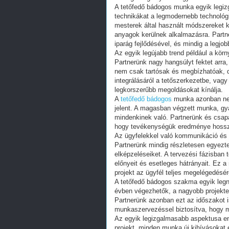
A tetőfedő bádogos munka egyik leg
technikákat a legmodernebb technológ
mesterek által használt módszereket 
anyagok kerülnek alkalmazásra. Partn
iparág fejlődésével, és mindig a legjo
Az egyik legújabb trend például a kör
Partnerünk nagy hangsúlyt fektet arr
nem csak tartósak és megbízhatóak, 
integrálásáról a tetőszerkezetbe, vagy
legkorszerűbb megoldásokat kínálja.
A
tetőfedő bádogos
munka azonban nem 
jelent. A magasban végzett munka, gy
mindenkinek való. Partnerünk és csap
hogy tevékenységük eredménye hosszú 
Az ügyfelekkel való kommunikáció és
Partnerünk mindig részletesen egyezt
elképzeléseiket. A tervezési fázisban
előnyeit és esetleges hátrányait. Ez 
projekt az ügyfél teljes megelégedésér
A tetőfedő bádogos szakma egyik leg
évben végezhetők, a nagyobb projektek
Partnerünk azonban ezt az időszakot 
munkaszervezéssel biztosítva, hogy 
Az egyik legizgalmasabb aspektusa e
projekt, minden munka új kihívásokat 