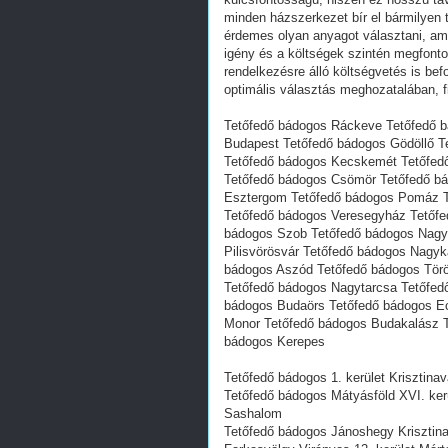
minden házszerkezet bír el bármilyen 
érdemes olyan anyagot választani, ami 
igény és a költségek szintén megfonto
rendelkezésre álló költségvetés is be
optimális választás meghozatalában, 
Tetőfedő bádogos Ráckeve Tetőfedő b
Budapest Tetőfedő bádogos Gödöllő T
Tetőfedő bádogos Kecskemét Tetőfed
Tetőfedő bádogos Csömör Tetőfedő b
Esztergom Tetőfedő bádogos Pomáz T
Tetőfedő bádogos Veresegyház Tetőfe
bádogos Szob Tetőfedő bádogos Nagy
Pilisvörösvár Tetőfedő bádogos Nagy
bádogos Aszód Tetőfedő bádogos Törö
Tetőfedő bádogos Nagytarcsa Tetőfed
bádogos Budaörs Tetőfedő bádogos E
Monor Tetőfedő bádogos Budakalász T
bádogos Kerepes
Tetőfedő bádogos 1. kerület Krisztinav
Tetőfedő bádogos Mátyásföld XVI. ker
Sashalom
Tetőfedő bádogos Jánoshegy Krisztin