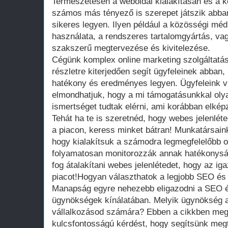
Természetesen a weboldal kialakításán és a k
számos más tényező is szerepet játszik abban
sikeres legyen. Ilyen például a közösségi médi
használata, a rendszeres tartalomgyártás, va
szakszerű megtervezése és kivitelezése.
Cégünk komplex online marketing szolgáltat
részletre kiterjedően segít ügyfeleinek abban
hatékony és eredményes legyen. Ügyfeleink vi
elmondhatjuk, hogy a mi támogatásunkkal olya
ismertséget tudtak elérni, ami korábban elkép
Tehát ha te is szeretnéd, hogy webes jelenléte
a piacon, keress minket bátran! Munkatársai
hogy kialakítsuk a számodra legmegfelelőbb on
folyamatosan monitorozzák annak hatékonyságá
fog átalakítani webes jelenlétedet, hogy az i
piacot!Hogyan választhatok a legjobb SEO és
Manapság egyre nehezebb eligazodni a SEO é
ügynökségek kínálatában. Melyik ügynökség a
vállalkozásod számára? Ebben a cikkben me
kulcsfontosságú kérdést, hogy segítsünk megt