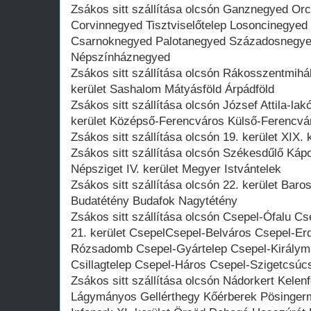
Zsákos sitt szállítása olcsón Ganznegyed O
Corvinnegyed Tisztviselőtelep Losoncinegyed VI
Csarnoknegyed Palotanegyed Századosnegy
Népszínháznegyed
Zsákos sitt szállítása olcsón Rákosszentmihál
kerület Sashalom Mátyásföld Árpádföld
Zsákos sitt szállítása olcsón József Attila-la
kerület Középső-Ferencváros Külső-Ferencvár
Zsákos sitt szállítása olcsón 19. kerület XIX.
Zsákos sitt szállítása olcsón Székesdűlő Káp
Népsziget IV. kerület Megyer Istvántelek
Zsákos sitt szállítása olcsón 22. kerület Baro
Budatétény Budafok Nagytétény
Zsákos sitt szállítása olcsón Csepel-Ófalu C
21. kerület CsepelCsepel-Belváros Csepel-Erd
Rózsadomb Csepel-Gyártelep Csepel-Királyma
Csillagtelep Csepel-Háros Csepel-Szigetcsúc
Zsákos sitt szállítása olcsón Nádorkert Kelen
Lágymányos Gellérthegy Kőérberek Pösinger