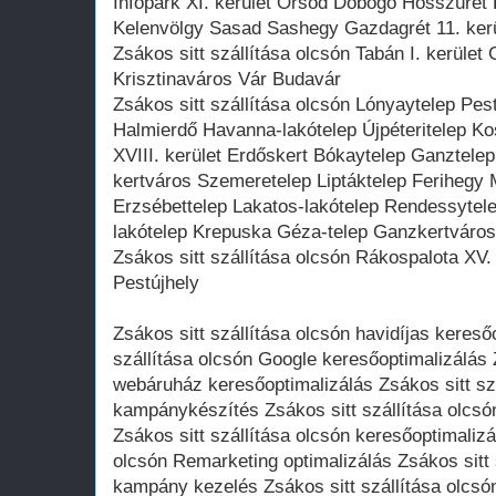
Infopark XI. kerület Örsöd Dobogó Hosszúré
Kelenvölgy Sasad Sashegy Gazdagrét 11. kerü
Zsákos sitt szállítása olcsón Tabán I. kerület 
Krisztinaváros Vár Budavár
Zsákos sitt szállítása olcsón Lónyaytelep Pes
Halmierdő Havanna-lakótelep Újpéteritelep Ko
XVIII. kerület Erdőskert Bókaytelep Ganztele
kertváros Szemeretelep Liptáktelep Ferihegy 
Erzsébettelep Lakatos-lakótelep Rendessytelep
lakótelep Krepuska Géza-telep Ganzkertváros
Zsákos sitt szállítása olcsón Rákospalota XV. 
Pestújhely
Zsákos sitt szállítása olcsón havidíjas kereső
szállítása olcsón Google keresőoptimalizálás 
webáruház keresőoptimalizálás Zsákos sitt sz
kampánykészítés Zsákos sitt szállítása olcsón
Zsákos sitt szállítása olcsón keresőoptimalizá
olcsón Remarketing optimalizálás Zsákos sitt 
kampány kezelés Zsákos sitt szállítása olcsón