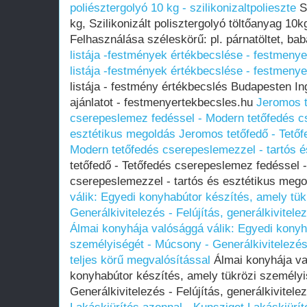
poliésztergolyó 10 kg - szilikonizaltpolieszte
Sz
kg, Szilikonizált polisztergolyó töltőanyag 10
Felhasználása széleskörű: pl. párnatöltet, bab
listája -festmények értékbecslése - festmeny
listája -festmények értékbecslése - festmeny
listája - festmény értékbecslés Budapesten In
ajánlatot - festmenyertekbecsles.hu
Jeromos t
cserepeslemez fedéssel - Modern tetőfedés c
esztétikus megoldás
Jeromos tetőfedő - Tető
Modern tetőfedés cserepeslemezzel - tartós 
tetőfedő - Tetőfedés cserepeslemez fedéssel 
cserepeslemezzel - tartós és esztétikus meg
válik: Egyedi konyhabútor készítés, amely tü
Generálkivitelezés - Felújítás, generálkivitele
Álmai konyhája valósággá válik: Egyedi konyh
személyiségét - Múcsony - Generálkivitelezés 
teljes körű megvalósítással
Álmai konyhája va
konyhabútor készítés, amely tükrözi személy
Generálkivitelezés - Felújítás, generálkivitele