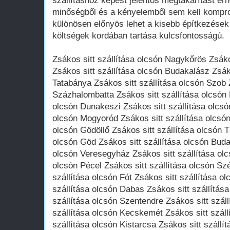
szállításhoz képest jelentős megtakarítást ér
minőségből és a kényelemből sem kell kompr
különösen előnyös lehet a kisebb építkezések 
költségek kordában tartása kulcsfontosságú.
Zsákos sitt szállítása olcsón Nagykőrös Zsáko
Zsákos sitt szállítása olcsón Budakalász Zsáko
Tatabánya Zsákos sitt szállítása olcsón Szob 
Százhalombatta Zsákos sitt szállítása olcsón 
olcsón Dunakeszi Zsákos sitt szállítása olcsó
olcsón Mogyoród Zsákos sitt szállítása olcsón
olcsón Gödöllő Zsákos sitt szállítása olcsón T
olcsón Göd Zsákos sitt szállítása olcsón Buda
olcsón Veresegyház Zsákos sitt szállítása olc
olcsón Pécel Zsákos sitt szállítása olcsón Sz
szállítása olcsón Fót Zsákos sitt szállítása ol
szállítása olcsón Dabas Zsákos sitt szállítás
szállítása olcsón Szentendre Zsákos sitt szál
szállítása olcsón Kecskemét Zsákos sitt szál
szállítása olcsón Kistarcsa Zsákos sitt száll