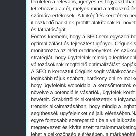
területén a releváns, igényes és fogyasztóba
létrehozása a cél, melyek mind a felhasználó
számára értékesek. A linképítés keretében pe
illeszkedő backlink-profillt alakítanak ki, növe
és láthatóságát.
Fontos kiemelni, hogy a SEO nem egyszeri b
optimalizálást és fejlesztést igényel. Cégünk
monitorozza az elért eredményeket, és szüks
stratégiát, hogy ügyfeleink mindig a legfrisse
változásoknak megfelelő optimalizálást kapják
A SEO-n keresztül Cégünk segít vállalkozáso
leginkább rájuk szabott, hatékony online mar
hogy ügyfeleink weboldalai a keresőmotorok el
növelve a potenciális vásárlók, ügyfelek körét
bevételt. Szakértőink elkötelezettek a folyam
trendek alkalmazásában, hogy mindig a legh
segíthessék ügyfeleinket céljaik elérésében.
egyre fontosabb szerepet tölt be a vállalkozás
megtervezett és kivitelezett tartalommarketi
lehet a célközönség elérésében, a márkaépíté