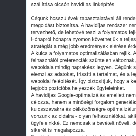
szállítása olcsón havidíjas linképítés
Cégünk hosszú évek tapasztalatával áll rende
megoldást biztosítsa. A havidíjas rendszer n
tervezhető, de lehetővé teszi a folyamatos fej
Hónapról hónapra nyomon követhetjük a teljes
stratégiát a még jobb eredmények elérése ér
A kulcs a folyamatos optimalizálásban rejlik.
felhasználói preferenciák szüntelen változnak
weboldala mindig naprakész legyen. Cégünk s
elemzi az adatokat, frissíti a tartalmat, és a l
weboldal felépítését. Így biztosítjuk, hogy a 
legjobb pozícióba helyezzék ügyfeleinket.
A havidíjas Google-optimalizálás emellett nem
célozza, hanem a minőségi forgalom generálás
kulcsszavakra és célközönségre optimalizálunk
vonzunk az oldalra - olyan felhasználókat, ak
ügyfeleinkké. Ez nemcsak a bevételt növeli, d
sikerét is megalapozza.