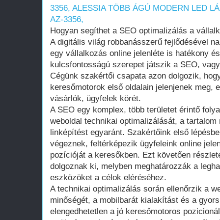
3356,
ALESSIA TÖBB ÁGÚ MODERN LED L
AZ-3356,
Hogyan segíthet a SEO optimalizálás a vállal
A digitális világ robbanásszerű fejlődésével n
egy vállalkozás online jelenléte is hatékony 
kulcsfontosságú szerepet játszik a SEO, vagy
Cégünk szakértői csapata azon dolgozik, hogy
keresőmotorok első oldalain jelenjenek meg, e
vásárlók, ügyfelek körét.
A SEO egy komplex, több területet érintő foly
weboldal technikai optimalizálását, a tartalom
linképítést egyaránt. Szakértőink első lépésb
végeznek, feltérképezik ügyfeleink online jele
pozícióját a keresőkben. Ezt követően részlet
dolgoznak ki, melyben meghatározzák a legha
eszközöket a célok eléréséhez.
A technikai optimalizálás során ellenőrzik a w
minőségét, a mobilbarát kialakítást és a gyors 
elengedhetetlen a jó keresőmotoros pozicionál