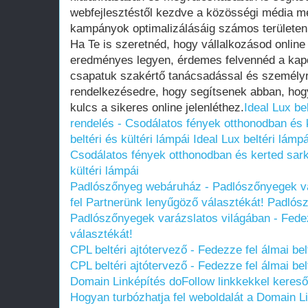
webfejlesztéstől kezdve a közösségi média me
kampányok optimalizálásáig számos területen 
Ha Te is szeretnéd, hogy vállalkozásod online
eredményes legyen, érdemes felvennéd a kapc
csapatuk szakértő tanácsadással és személyr
rendelkezésedre, hogy segítsenek abban, hog
kulcs a sikeres online jelenléthez.
Ideal Lux be
rendelés - Csodálatos fények otthonodban és 
beltéri és kültéri lámpái
Ideal Lux beltéri lámp
Csodálatos fények otthonodban és kerted sark
kültéri lámpái
Padlószőnyeg webáruház - Padlószőnyegek va
fel Partnerünk lenyűgöző választékát!
Padlósz
Padlószőnyegek varázslatos világában - Fede
választékát!
CPL beltéri ajtótervező - Fedezze fel álmai bel
CPL beltéri ajtótervező - Fedezze fel álmai bel
Domain Linképítés doFollow linkkekkel keresőop
Hogyan turbózhatja fel weboldalát a Domain L