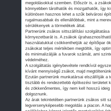
megoldásokkal szemben. Először is, a zsáko
könnyebben tárolhatók és mozgathatók, így ki
különösen hasznos lehet a szűk belvárosi ép
rugalmasabbak és ellenállóbbak, mint a mere
sérülékenyek a törmelékek által.
Partnerünk zsákos sittszállítási szolgáltatá
környezetbarát is. A zsákok újrahasznosíthat
használatukkal csökkenthetjük az építőipar ö
zsákokat teljes mértékben megtöltik, így optima
és minimalizálják a fuvarok számát, ami szint
védelméhez.
A szolgáltatás igénybevétele rendkívül egysz
kívánt mennyiségű zsákot, majd megtöltenünk 
Ezután partnerünk munkatársai elszállítják a t
tisztább és rendezettebb építkezési területet
és zökkenőmentes, így nem kell hosszú ideig 
dolgoznunk.
Az árak tekintetében partnerünk zsákos sitt sz
legversenyképesebb megoldás a piacon. A h