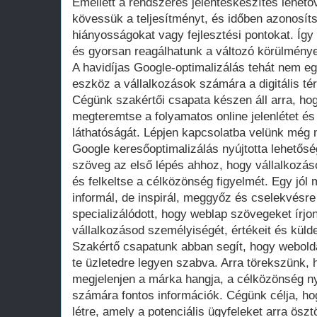
Emellett a rendszeres jelentéskészítés lehet
kövessük a teljesítményt, és időben azonosít
hiányosságokat vagy fejlesztési pontokat. Íg
és gyorsan reagálhatunk a változó körülmény
A havidíjas Google-optimalizálás tehát nem e
eszköz a vállalkozások számára a digitális té
Cégünk szakértői csapata készen áll arra, ho
megteremtse a folyamatos online jelenlétet és
láthatóságát. Lépjen kapcsolatba velünk még 
Google keresőoptimalizálás nyújtotta lehetősé
szöveg az első lépés ahhoz, hogy vállalkozás
és felkeltse a célközönség figyelmét. Egy jó
informál, de inspirál, meggyőz és cselekvésr
specializálódott, hogy weblap szövegeket írjo
vállalkozásod személyiségét, értékeit és külde
Szakértő csapatunk abban segít, hogy webold
te üzletedre legyen szabva. Arra törekszünk,
megjelenjen a márka hangja, a célközönség n
számára fontos információk. Cégünk célja, ho
létre, amely a potenciális ügyfeleket arra ösz