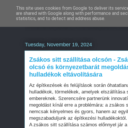
This site uses cookies from Google to deliver its servic
are shared with Google along with performance and secu
Weboldal készítés á
statistics, and to detect and address abuse.
Tuesday, November 19, 2024
Zsákos sitt szállítása olcsón - Zsá
olcsó és környezetbarát megoldás
hulladékok eltávolítására
Az építkezések és felújítások során óhatatlan
hulladékok, törmelékek, amelyek elszállítása 
embereknek. Szerencsére partnerünk innovatí
megoldást kínál erre a problémára: a zsákos si
nemcsak kényelmes és gyors, hanem az egyik
megszabaduljunk az építkezési hulladékoktól.
A zsákos sitt szállítása számos előnnyel jár