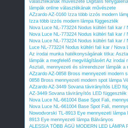
választékának művészete
Digitális fénygalér
lámpák online választékának művészete
AZzardo AZ-0160 Izza több izzós modern lám
Izza több izzós modern lámpa függeszték
Nova Luce NL-773224 Nodus kültéri fali kar 
Nova Luce NL-773224 Nodus kültéri fali kar 
Nova Luce NL-773224 Nodus kültéri fali kar /
Luce NL-773224 Nodus kültéri fali kar / Nova 
Az irodai munka hatékonyságának titka: Aszta
lámpák a megfelelő megvilágításért
Az irodai
Asztali, mennyezeti és sínrendszer lámpák a 
AZzardo AZ-0858 Bross mennyezeti modern 
0858 Bross mennyezeti modern spot lámpa 
AZzardo AZ-3449 Sovana távirányítós LED f
AZ-3449 Sovana távirányítós LED függeszté
Nova Luce NL-661004 Base Spot Fali, mennye
Nova Luce NL-661004 Base Spot Fali, mennye
Nowodvorski TL-8913 Eye mennyezeti lámpa 
8913 Eye mennyezeti lámpa Bálványos
ALESSIA TÖBB ÁGÚ MODERN LED LÁMPA 