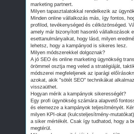
marketing partnert.
Milyen tapasztalatokkal rendelkezik az ügynök
Minden online vállalkozás más, így fontos, h
profilod, tevékenységed és célközönséged. V
amely már bizonyított hasonló vállalkozások e
esettanulmányaikat, hogy lásd, milyen eredmén
lehetsz, hogy a kampányod is sikeres lesz.
Milyen módszerekkel dolgoznak?
A jó SEO és online marketing ügynökség tran
örömmel osztja meg veled a stratégiáját, takt
módszerei megfeleljenek az iparági előírások
azokat, akik "sötét SEO" technikákat alkalma
visszaüthet.
Hogyan mérik a kampányok sikerességét?
Egy profi ügynökség számára alapvető fontos
és elemezze a kampányok teljesítményét. Ké
milyen KPI-okat (kulcsteljesítmény-mutatókat)
a siker mértékét. Csak így tudhatod, hogy a b
megtérül.