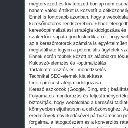
megtervezett és kivitelezett honlap nem csupá
hanem valódi értéket is közvetít a célközönség
Ennél is fontosabb azonban, hogy a weboldalad
keresőmotorok rendszerében. Ehhez elengedhe
keresőoptimalizálási stratégia kidolgozása é
szakértői csapata gondoskodik arról, hogy web
az a keresőmotorok számára is egyértelműen
megtalálható legyen a potenciális ügyfelek sz
Ennek során többek között az alábbiakra fóku
Kulcsszó-elemzés és -optimalizálás
Tartalomfejlesztés és -menedzselés
Technikai SEO-elemek kialakítása
Link-építési stratégia kidolgozása
Kereső eszközök (Google, Bing, stb.) beállítá
Folyamatos monitorozás és teljesítményérték
biztosítják, hogy weboldalad a keresési talála
könnyebben eljuthasson a célközönséghez. Az
eredmények növekedésével párhuzamosan pedi
forgalma, a látogatószám és a konverziós ráta