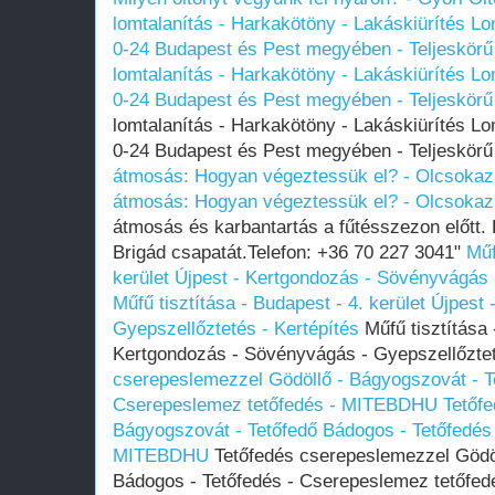
lomtalanítás - Harkakötöny - Lakáskiürítés Lom
0-24 Budapest és Pest megyében‎ - Teljeskörű
lomtalanítás - Harkakötöny - Lakáskiürítés Lom
0-24 Budapest és Pest megyében‎ - Teljeskörű
lomtalanítás - Harkakötöny - Lakáskiürítés Lom
0-24 Budapest és Pest megyében‎ - Teljeskörű
átmosás: Hogyan végeztessük el? - Olcsoka
átmosás: Hogyan végeztessük el? - Olcsoka
átmosás és karbantartás a fűtésszezon előtt.
Brigád csapatát.Telefon: +36 70 227 3041"
Műf
kerület Újpest - Kertgondozás - Sövényvágás 
Műfű tisztítása - Budapest - 4. kerület Újpes
Gyepszellőztetés - Kertépítés
Műfű tisztítása 
Kertgondozás - Sövényvágás - Gyepszellőztet
cserepeslemezzel Gödöllő - Bágyogszovát - T
Cserepeslemez tetőfedés - MITEBDHU
Tetőf
Bágyogszovát - Tetőfedő Bádogos - Tetőfedés
MITEBDHU
Tetőfedés cserepeslemezzel Gödöl
Bádogos - Tetőfedés - Cserepeslemez tetőf