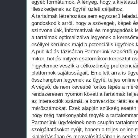
egyéb formátumok. A lényeg, hogy a kiválaszt
illeszkedjenek az ügyfél üzleti céljaihoz.
A tartalmak létrehozása sem egyszerű feladat
gondoskodik arról, hogy a szövegek, képek 
színvonalúak, informatívak és megragadóak l
a tartalmak optimalizálva legyenek a kereső
eséllyel kerülnek majd a potenciális ügyfelek 
A publikálás fázisában Partnerünk szakértői 
mikor, hol és milyen csatornákon keresztül os
Figyelembe veszik a célközönség preferenciái
platformok sajátosságait. Emellett arra is ügy
összhangban legyenek az ügyfél teljes online
A végső, de nem kevésbé fontos lépés a méré
rendszeresen nyomon követi a tartalmak teljes
az interakciók számát, a konverziós rátát és
mérőszámokat. Ezek alapján szükség esetén f
hogy még hatékonyabbá tegyék a tartalommark
Partnerünk ügyfeleinek nem csupán tartalomm
szolgáltatásokat nyújt, hanem a teljes online 
kialakításában és megvalósításában is segítsé