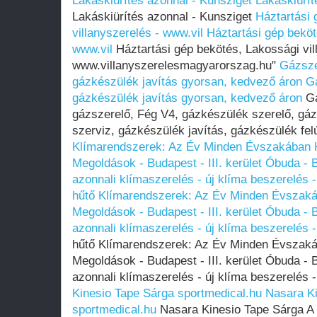
Lakáskiürítés azonnal - Kunsziget
Lakáskiürít
Lakáskiürítés azonnal - Kunsziget
Háztartási 
villanyszerelés - www.vil
Háztartási gép beköt
www.vil
Háztartási gép bekötés, Lakossági vil
www.villanyszerelesmagyarorszag.hu"
Gázsze
gázkészülék javítás gyorsan, kedvező áron
G
gázkészülék javítás gyorsan, kedvező áron
Gá
gázszerelő, Fég V4, gázkészülék szerelő, gá
szerviz, gázkészülék javítás, gázkészülék fel
Klímarendszerek: Az Év Minden Évszakában K
Megoldások - Budapest - III. kerület Óbuda -
azonnali klímaszerelés - új klíma beszerelés 
hűtő Klímarendszerek: Az Év Minden Évszaká
Megoldások - Budapest - III. kerület Óbuda -
azonnali klímaszerelés - új klíma beszerelés 
hűtő Klímarendszerek: Az Év Minden Évszaká
Megoldások - Budapest - III. kerület Óbuda -
azonnali klímaszerelés - új klíma beszerelés 
Kinesio Tape Sárga sportmedical.hu
Nasara K
sportmedical.hu
Nasara Kinesio Tape Sárga A 