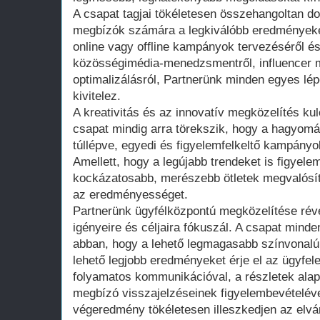
A csapat tagjai tökéletesen összehangoltan do
megbízók számára a legkiválóbb eredményeket
online vagy offline kampányok tervezéséről é
közösségimédia-menedzsmentről, influencer 
optimalizálásról, Partnerünk minden egyes lé
kivitelez.
A kreativitás és az innovatív megközelítés ku
csapat mindig arra törekszik, hogy a hagyo
túllépve, egyedi és figyelemfelkeltő kampányo
Amellett, hogy a legújabb trendeket is figyel
kockázatosabb, merészebb ötletek megvalósít
az eredményességet.
Partnerünk ügyfélközpontú megközelítése rév
igényeire és céljaira fókuszál. A csapat minde
abban, hogy a lehető legmagasabb színvonalú 
lehető legjobb eredményeket érje el az ügyfe
folyamatos kommunikációval, a részletek alap
megbízó visszajelzéseinek figyelembevételével
végeredmény tökéletesen illeszkedjen az elv