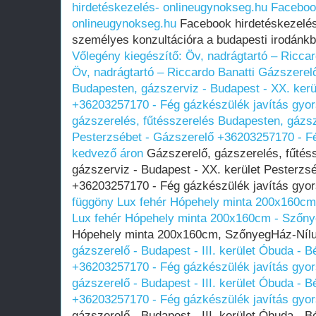
hirdetéskezelés- onlineugynokseg.hu
Faceboo
onlineugynokseg.hu
Facebook hirdetéskezelés,
személyes konzultációra a budapesti irodánk
Vőlegény kiegészítő: Öv, nadrágtartó – Riccar
Öv, nadrágtartó – Riccardo Banatti
Gázszerelő
Budapesten, gázszerviz - Budapest - XX. kerü
+36203257170 - Fég gázkészülék javítás gyo
gázszerelés, fűtésszerelés Budapesten, gázsz
Pesterzsébet - Gázszerelő +36203257170 - Fé
kedvező áron
Gázszerelő, gázszerelés, fűtés
gázszerviz - Budapest - XX. kerület Pesterzs
+36203257170 - Fég gázkészülék javítás gyo
függöny Lux fehér Hópehely minta 200x160c
Lux fehér Hópehely minta 200x160cm - Szőn
Hópehely minta 200x160cm, SzőnyegHáz-Nílu
gázszerelő - Budapest - III. kerület Óbuda -
+36203257170 - Fég gázkészülék javítás gyo
gázszerelő - Budapest - III. kerület Óbuda -
+36203257170 - Fég gázkészülék javítás gyo
gázszerelő - Budapest - III. kerület Óbuda -