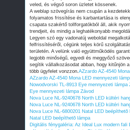
veled, és végső soron üzletet kössenek.
A weblap szövegírás nem csupán a kezdetekk
folyamatos frissítése és karbantartása is ele
csapata szakértő tollforgatókból áll, akik nyo
trendjeit, és mindig a leghatékonyabb megoldá
Legyen szó egy vadonatúj weboldal megalkotá
felfrissítéséről, cégünk teljes körű szolgáltat
területén. A velünk való együttműködés garant
legjobb minőségű, egyedi és meggyőző szöve
segítik vállalkozásodat abban, hogy kitűnjön 
több ügyfelet vonzzon.
AZzardo AZ-4540 Mona
AZzardo AZ-4540 Mona LED mennyezeti lámp
Nowodvorski TL-8913 Eye mennyezeti lámpa
Eye mennyezeti lámpa Závod
Nova Luce NL-9240678 North LED kültéri hangu
Nova Luce NL-9240678 North LED kültéri hangu
Nova Luce NL-6800201 Natal LED beépíthetõ
Natal LED beépíthetõ lámpa
Digitális fénygaléria: Az Ideal Lux modern fal