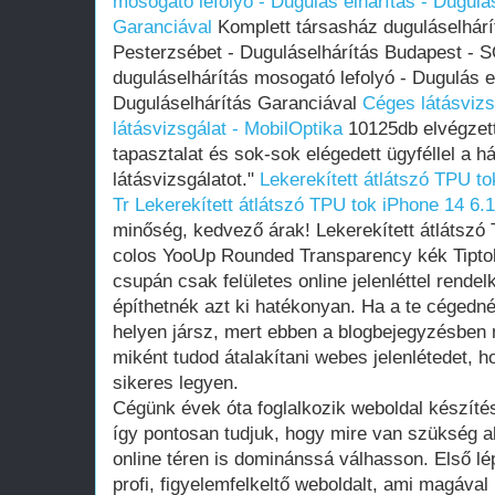
mosogató lefolyó - Dugulás elhárítás - Dugulá
Garanciával
Komplett társasház duguláselhárít
Pesterzsébet - Duguláselhárítás Budapest - S
duguláselhárítás mosogató lefolyó - Dugulás el
Duguláselhárítás Garanciával
Céges látásvizs
látásvizsgálat - MobilOptika
10125db elvégzett
tapasztalat és sok-sok elégedett ügyféllel a h
látásvizsgálatot."
Lekerekített átlátszó TPU t
Tr
Lekerekített átlátszó TPU tok iPhone 14 6.
minőség, kedvező árak! Lekerekített átlátszó 
colos YooUp Rounded Transparency kék Tipto
csupán csak felületes online jelenléttel rend
építhetnék azt ki hatékonyan. Ha a te cégednél
helyen jársz, mert ebben a blogbejegyzésben
miként tudod átalakítani webes jelenlétedet,
sikeres legyen.
Cégünk évek óta foglalkozik weboldal készítés
így pontosan tudjuk, hogy mire van szükség a
online téren is dominánssá válhasson. Első lép
profi, figyelemfelkeltő weboldalt, ami magával 