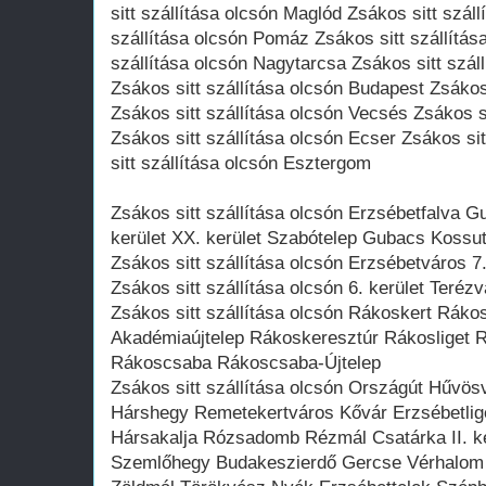
sitt szállítása olcsón Maglód Zsákos sitt szál
szállítása olcsón Pomáz Zsákos sitt szállítás
szállítása olcsón Nagytarcsa Zsákos sitt szál
Zsákos sitt szállítása olcsón Budapest Zsákos
Zsákos sitt szállítása olcsón Vecsés Zsákos s
Zsákos sitt szállítása olcsón Ecser Zsákos si
sitt szállítása olcsón Esztergom
Zsákos sitt szállítása olcsón Erzsébetfalva G
kerület XX. kerület Szabótelep Gubacs Kossut
Zsákos sitt szállítása olcsón Erzsébetváros 7. 
Zsákos sitt szállítása olcsón 6. kerület Terézv
Zsákos sitt szállítása olcsón Rákoskert Rák
Akadémiaújtelep Rákoskeresztúr Rákosliget R
Rákoscsaba Rákoscsaba-Újtelep
Zsákos sitt szállítása olcsón Országút Hűvös
Hárshegy Remetekertváros Kővár Erzsébetlige
Hársakalja Rózsadomb Rézmál Csatárka II. k
Szemlőhegy Budakeszierdő Gercse Vérhalom 