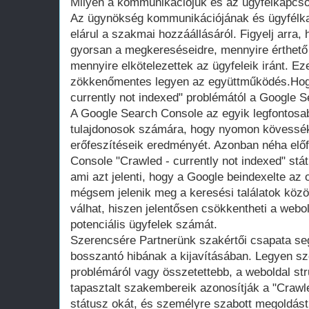
Milyen a kommunikációjuk és az ügyfélkapcso
Az ügynökség kommunikációjának és ügyfélk
elárul a szakmai hozzáállásáról. Figyelj arra
gyorsan a megkereséseidre, mennyire érthető 
mennyire elkötelezettek az ügyfeleik iránt. E
zökkenőmentes legyen az együttműködés.Hog
currently not indexed" problémától a Google 
A Google Search Console az egyik legfontosa
tulajdonosok számára, hogy nyomon kövessék 
erőfeszítéseik eredményét. Azonban néha előf
Console "Crawled - currently not indexed" stát
ami azt jelenti, hogy a Google beindexelte az 
mégsem jelenik meg a keresési találatok közöt
válhat, hiszen jelentősen csökkentheti a webol
potenciális ügyfelek számát.
Szerencsére Partnerünk szakértői csapata seg
bosszantó hibának a kijavításában. Legyen sz
problémáról vagy összetettebb, a weboldal str
tapasztalt szakembereik azonosítják a "Crawle
státusz okát, és személyre szabott megoldást