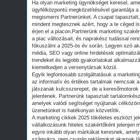
Ha olyan marketing ügynökséget keresel, amel
ügyfélközpontú megközelítésével garantálja a
megismerni Partnerünket. A csapat tapasztalt,
mindent megtesznek azért, hogy a te céged i
érjen el a piacon.Partnerünk marketing szakér
a piac változásait, és naprakész tudással rend
fókuszálni a 2025-ös év során. Legyen szó ak
média, SEO vagy online hirdetések optimalizál
trendeket és legjobb gyakorlatokat alkalmazz
kiemelkedjen a versenytársak közül.
Egyik legfontosabb szolgáltatásuk a marketin
az informatív és értékes tartalmak nemcsak a
játszanak kulcsszerepet, de a keresőmotorok 
jelentenek. Partnerünk tapasztalt tartalomkész
amelyek valódi segítséget nyújtanak célköz
üzenetünket is hatékonyan közvetítik.
A marketing cikkek 2025 tökéletes eszközt jel
vállalkozásunk hiteles szakértőként jelenjen 
egyre inkább olyan márkákat keresnek, amelye
számukra, nem csupán reklámokat akarnak lát