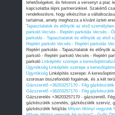
lehetőségeket, és felvenni a versenyt a piac l
kapcsolatba lépni partnerünkkel. Szakértő csa
rendelkezésre, hogy elkészítse a vállalkozás
tartalmat, amely meghozza a kívánt üzleti er
Tapasztalatok és előnyök az első személyben -
parkoló Vecsés - Reptéri parkolás Vecsés - Őr
parkolás - Tapasztalatok és előnyök az első s
Reptéri parkoló Vecsés - Reptéri parkolás Vecs
Reptéri parkolás - Tapasztalatok és előnyök a
parkoló - Reptéri parkoló Vecsés - Reptéri par
parkoló
Linképítés szerepe a keresőoptimaliz
Ügynökség
Linképítés szerepe a keresőoptima
Ügynökség
Linképítés szerepe: A keresőoptim
szorosan összefonódó fogalmak, és a két terül
Gázszerelő +36203257170 - Fég gázkészülék 
Gázszerelő +36203257170 - Fég gázkészülék 
Gázszerelés +36203257170 - gázszerelő, Fég 
gázkészülék szerelés, gázkészülék szerviz, g
gázkészülék felújítás
Milyen öltönyt vegyünk 
Milyen öltönyt vegyünk fel nyáron? - Győri Öl