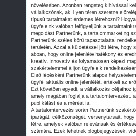
növelésében. Azonban rengeteg kihívással ke
vállalkozónak, aki ilyen téren szeretne előre
típusú tartalmakat érdemes létrehozni? Hogyan
ügyfeleink valóban felfigyeljünk a tartalmaink
megoldást Partnerünk, a tartalommarketing sz
Partnerünk széles körű tapasztalattal rendelk
területén. Azzal a küldetéssel jött létre, hogy
abban, hogy online jelenléte hatékony és ere
kreatív, innovatív és folyamatosan képezi ma
szakértelemmel álljon ügyfeleik rendelkezésér
Első lépésként Partnerünk alapos helyzetelem
ügyfél aktuális online jelenlétét, értékeli az
Ezt követően egyedi, a vállalkozás céljaihoz ig
amely magában foglalja a tartalomtervezést, a
publikálást és a mérést is.
A tartalomtervezés során Partnerünk szakértő
iparágát, célközönségét, versenytársait, hogy
létre, amelyek valóban relevánsak és értékese
számára. Ezek lehetnek blogbejegyzések, vide