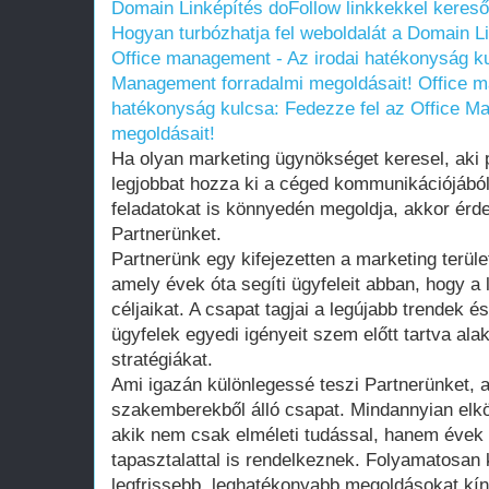
Domain Linképítés doFollow linkkekkel keresőop
Hogyan turbózhatja fel weboldalát a Domain L
Office management - Az irodai hatékonyság ku
Management forradalmi megoldásait!
Office m
hatékonyság kulcsa: Fedezze fel az Office M
megoldásait!
Ha olyan marketing ügynökséget keresel, aki p
legjobbat hozza ki a céged kommunikációjából
feladatokat is könnyedén megoldja, akkor é
Partnerünket.
Partnerünk egy kifejezetten a marketing terüle
amely évek óta segíti ügyfeleit abban, hogy a
céljaikat. A csapat tagjai a legújabb trendek é
ügyfelek egyedi igényeit szem előtt tartva alak
stratégiákat.
Ami igazán különlegessé teszi Partnerünket, az
szakemberekből álló csapat. Mindannyian elkö
akik nem csak elméleti tudással, hanem évek 
tapasztalattal is rendelkeznek. Folyamatosan
legfrissebb, leghatékonyabb megoldásokat kín