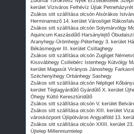
Zöldmál Törökvész Nyék Erzsébettelek Szépha
kerület Víziváros Felhévíz Újlak Petneházyrét
Zsákos sitt szállítása olcsón Alsórákos Istvá
Herminamező 14. kerület Városliget Rákosfal
Zsákos sitt szállítása olcsón Solymárvölgy 
Aquincum Kaszásdűlő Harsánylejtő Óbudaisz
Aranyhegy-Ürömhegy-Péterhegy 3. kerület Há
Békásmegyer III. kerület Csillaghegy
Zsákos sitt szállítása olcsón Zugliget Német
Kissvábhegy Csillebérc Istenhegy Kútvölgy M
kerület Magasút Virányos Jánoshegy Farkasrét
Széchenyihegy Orbánhegy Sashegy
Zsákos sitt szállítása olcsón Népliget Kőbánya
kerület Téglagyárdűlő Gyárdűlő X. kerület Új
Óhegy Kúttó Keresztúridűlő
Zsákos sitt szállítása olcsón V. kerület Belvár
Zsákos sitt szállítása olcsón XIII. kerület V
városközpont Újlipótváros Angyalföld 13. kerül
Zsákos sitt szállítása olcsón XXIII. kerület 2
Újtelep Millenniumtelep