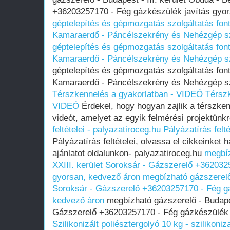
+36203257170 - Fég gázkészülék javítás gyo
géptelepítés és gépmozgatás szolgáltatás fon
Kamaraerdő - Páncélszekrény és Nehézgép sz
géptelepítés és gépmozgatás szolgáltatás fon
Kamaraerdő - Páncélszekrény és Nehézgép sz
géptelepítés és gépmozgatás szolgáltatás fon
Kamaraerdő - Páncélszekrény és Nehézgép sz
Térszkennelés a gyakorlatban - VIDEÓ
Térszk
VIDEÓ
Érdekel, hogy hogyan zajlik a térszk
videót, amelyet az egyik felmérési projektünkr
feltételei - palyazatiroceg.hu
Pályázatírás felté
Pályázatírás feltételei, olvassa el cikkeinket 
ajánlatot oldalunkon- palyazatiroceg.hu
megbíz
XXIII. kerület Soroksár - Gázszerelő +362032
gyorsan, kedvező áron
megbízható gázszerelő 
Soroksár - Gázszerelő +36203257170 - Fég gá
kedvező áron
megbízható gázszerelő - Budapes
Gázszerelő +36203257170 - Fég gázkészülék 
Szilikonizált poliésztergolyó 10 kg - szilikoniz