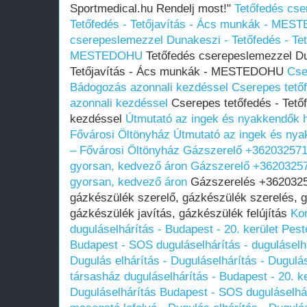
Sportmedical.hu Rendelj most!"
Tetőfedés cse
Tetőfedés - Tetőjavítás - Ács munkák - ME
cserepeslemezzel Dunakeszi - Tetőfedés - Tet
MESTEDOHU
Tetőfedés cserepeslemezzel Du
Tetőjavítás - Ács munkák - MESTEDOHU
Cse
Bádogozás azonnali kezdéssel
Cserepes tető
azonnali kezdéssel
Cserepes tetőfedés - Tető
kezdéssel
Útmutató az ingek és nyakkendők 
Fővárosi Öltönyház
Útmutató az ingek és ny
– Fővárosi Öltönyház
Gázszerelő +3620325717
gyorsan, kedvező áron
Gázszerelő +36203257
gyorsan, kedvező áron
Gázszerelés +36203257
gázkészülék szerelő, gázkészülék szerelés, 
gázkészülék javítás, gázkészülék felújítás
Ko
duguláselhárítás - Budapest - 20. kerület Pes
Budapest - SOS duguláselhárítás - duguláselh
Dugulás elhárítás - Duguláselhárítás - Dugulá
társasház duguláselhárítás - Budapest - 20. k
Duguláselhárítás Budapest - SOS duguláselhár