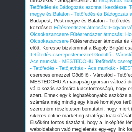
tartozékok - Shoppercenter.hu
Tetőjavítás Bu
Tetőfedés és Bádogozás azonnali kezdéssel
T
megye és Balaton - Tetőfedés és Bádogozás a
Budapest, Pest megye és Balaton - Tetőfedés
kezdéssel
Fűtésrendszer átmosás: Hogyan vé
Olcsokazancsere
Fűtésrendszer átmosás: Ho
Olcsokazancsere
Fűtésrendszer átmosás és k
előtt. Keresse bizalommal a Bagoly Brigád csa
Tetőfedés cserepeslemezzel Gödöllő - Városlőd
Ács munkák - MESTEDOHU
Tetőfedés csere
- Tetőfedés - Tetőjavítás - Ács munkák - M
cserepeslemezzel Gödöllő - Városlőd - Tetőfe
MESTEDOHU A manapság gyorsan változó digi
vállalkozás számára kulcsfontosságú, hogy erő
szert. Ennek egyik leghatékonyabb eszköze a 
számára még mindig egy kissé homályos terü
szeretném részletesen bemutatni, hogy miért i
sikeres online marketing stratégia kialakításá
Elsőként fontos tisztázni, hogy a linképítés
weboldalakon való megjelenés egy-egy link fo