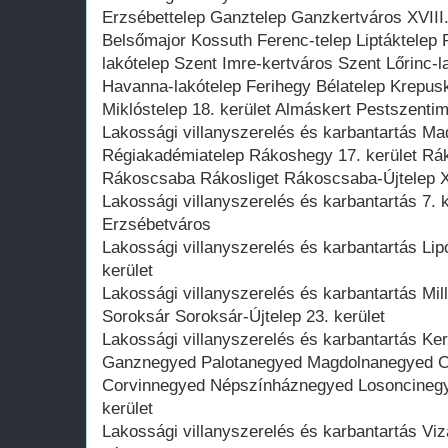
Erzsébettelep Ganztelep Ganzkertváros XVIII. 
Belsőmajor Kossuth Ferenc-telep Liptáktelep
lakótelep Szent Imre-kertváros Szent Lőrinc-la
Havanna-lakótelep Ferihegy Bélatelep Krepus
Miklóstelep 18. kerület Almáskert Pestszenti
Lakossági villanyszerelés és karbantartás M
Régiakadémiatelep Rákoshegy 17. kerület Rá
Rákoscsaba Rákosliget Rákoscsaba-Újtelep XV
Lakossági villanyszerelés és karbantartás 7. ke
Erzsébetváros
Lakossági villanyszerelés és karbantartás Lipó
kerület
Lakossági villanyszerelés és karbantartás Mill
Soroksár Soroksár-Újtelep 23. kerület
Lakossági villanyszerelés és karbantartás Ker
Ganznegyed Palotanegyed Magdolnanegyed 
Corvinnegyed Népszínháznegyed Losoncinegye
kerület
Lakossági villanyszerelés és karbantartás V