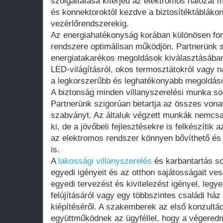
szolgáltatása kiterjed az elektromos hálózat 
és konnektoroktól kezdve a biztosítéktábláko
vezérlőrendszerekig.
Az energiahatékonyság korában különösen fon
rendszere optimálisan működjön. Partnerünk 
energiatakarékos megoldások kiválasztásában
LED-világításról, okos termosztátokról vagy 
a legkorszerűbb és leghatékonyabb megoldások
A biztonság minden villanyszerelési munka s
Partnerünk szigorúan betartja az összes vonat
szabványt. Az általuk végzett munkák nemcsak 
ki, de a jövőbeli fejlesztésekre is felkészítik a
az elektromos rendszer könnyen bővíthető és 
is.
A
lakossági villanyszerelés
és karbantartás so
egyedi igényeit és az otthon sajátosságait ves
egyedi tervezést és kivitelezést igényel, legy
felújításáról vagy egy többszintes családi há
kiépítéséről. A szakemberek az első konzultá
együttműködnek az ügyféllel, hogy a végered