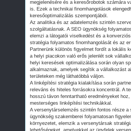
megjelenésére és a keresőrobotok számára v
is. Ezek a technikai finomhangolások elenged
keresőoptimalizálás szempontjából.
Az analitika és az adatelemzés szintén szerv
szolgáltatásnak. A SEO ügynökség folyamatos
elemzi a látogatói viselkedést és a konverziós
stratégia folyamatos finomhangolását és az 
Partnerünk különös figyelmet fordít a lokális 
a helyi piacokon való erős jelenlét sok vállal
helyi keresések optimalizálása során olyan sp
alkalmaznak, amelyek segítik a vállalkozást a
területeken még láthatóbbá váljon.
A linképítési stratégia kialakítása során partn
releváns és hiteles forrásokra koncentrál. A te
hosszú távon fenntartható eredményeket hoz,
mesterséges linképítési technikákkal.
A versenytárselemzés szintén fontos része a 
ügynökség szakemberei folyamatosan figyelem
környezetet, elemzik a versenytársak stratégiá
lehetőségeket, amelyekkel az ügyfelek versen