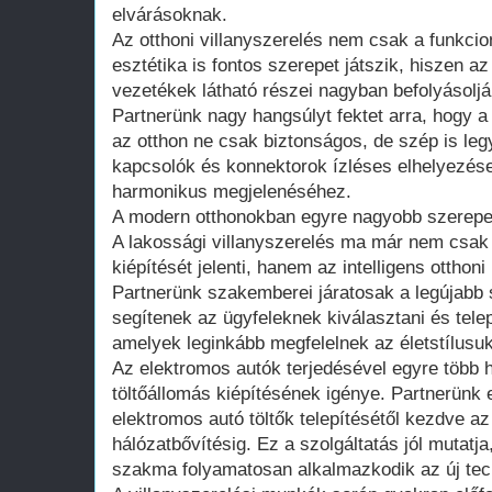
elvárásoknak.
Az otthoni villanyszerelés nem csak a funkcio
esztétika is fontos szerepet játszik, hiszen 
vezetékek látható részei nagyban befolyásoljá
Partnerünk nagy hangsúlyt fektet arra, hogy a
az otthon ne csak biztonságos, de szép is legy
kapcsolók és konnektorok ízléses elhelyezése
harmonikus megjelenéséhez.
A modern otthonokban egyre nagyobb szerepe
A lakossági villanyszerelés ma már nem csa
kiépítését jelenti, hanem az intelligens otthoni
Partnerünk szakemberei járatosak a legújabb
segítenek az ügyfeleknek kiválasztani és tele
amelyek leginkább megfelelnek az életstílusu
Az elektromos autók terjedésével egyre több h
töltőállomás kiépítésének igénye. Partnerünk e
elektromos autó töltők telepítésétől kezdve 
hálózatbővítésig. Ez a szolgáltatás jól mutatja
szakma folyamatosan alkalmazkodik az új tec