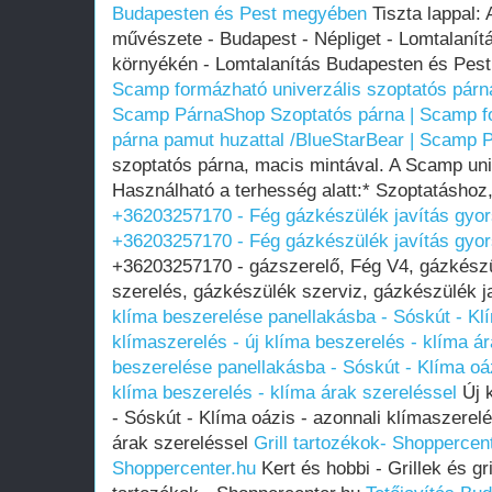
Budapesten és Pest megyében
Tiszta lappal: 
művészete - Budapest - Népliget - Lomtalanít
környékén - Lomtalanítás Budapesten és Pe
Scamp formázható univerzális szoptatós párna
Scamp PárnaShop
Szoptatós párna | Scamp f
párna pamut huzattal /BlueStarBear | Scamp
szoptatós párna, macis mintával. A Scamp uni
Használható a terhesség alatt:* Szoptatásho
+36203257170 - Fég gázkészülék javítás gyo
+36203257170 - Fég gázkészülék javítás gyo
+36203257170 - gázszerelő, Fég V4, gázkészü
szerelés, gázkészülék szerviz, gázkészülék ja
klíma beszerelése panellakásba - Sóskút - Klí
klímaszerelés - új klíma beszerelés - klíma á
beszerelése panellakásba - Sóskút - Klíma oáz
klíma beszerelés - klíma árak szereléssel
Új 
- Sóskút - Klíma oázis - azonnali klímaszerelé
árak szereléssel
Grill tartozékok- Shoppercen
Shoppercenter.hu
Kert és hobbi - Grillek és gri