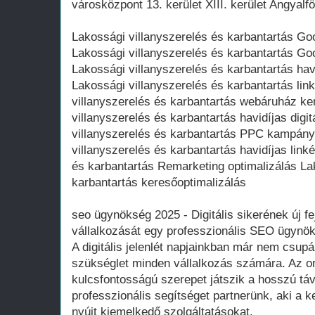
városközpont 13. kerület XIII. kerület Angyalf
Lakossági villanyszerelés és karbantartás G
Lakossági villanyszerelés és karbantartás Go
Lakossági villanyszerelés és karbantartás hav
Lakossági villanyszerelés és karbantartás lin
villanyszerelés és karbantartás webáruház ke
villanyszerelés és karbantartás havidíjas dig
villanyszerelés és karbantartás PPC kampán
villanyszerelés és karbantartás havidíjas link
és karbantartás Remarketing optimalizálás La
karbantartás keresőoptimalizálás
seo ügynökség 2025 - Digitális sikerének új fe
vállalkozását egy professzionális SEO ügynö
A digitális jelenlét napjainkban már nem csup
szükséglet minden vállalkozás számára. Az on
kulcsfontosságú szerepet játszik a hosszú táv
professzionális segítséget partnerünk, aki a k
nyújt kiemelkedő szolgáltatásokat.