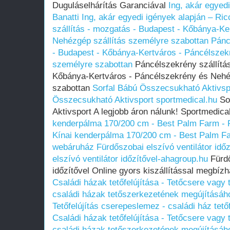
Duguláselhárítás Garanciával
Ing, akár egyed
Banatti
Ing, akár egyedi igények alapján – Ric
szállítás - mozgatás - Budapest - Kőbánya-Ke
Nehézgép szállítás személyre szabottan
Pánc
- Budapest - Kőbánya-Kertváros - Páncélszek
személyre szabottan
Páncélszekrény szállítás
Kőbánya-Kertváros - Páncélszekrény és Nehé
szabottan
Sorfal Bábú Összecsukható Aktivsp
Összecsukható Aktivsport sportmedical.hu
So
Aktivsport A legjobb áron nálunk! Sportmedica
kenderpálma 170/200 cm - Best Palm Farm - 
Kínai kenderpálma 170/200 cm - Best Palm Fa
webáruház
Fürdőszobai elszívó ventilátor idő
elszívó ventilátor időzítővel-ahagroup.hu
Fürdő
időzítővel Online gyors kiszállítással megbí
Családi házak tetőfelújítása - Tetőcsere vagy t
családi házak tetőszerkezetének megújításáh
Tetőfelújítás cserepeslemez - családi ház tet
Családi házak tetőfelújítása - Tetőcsere vagy t
családi házak tetőszerkezetének megújításáh