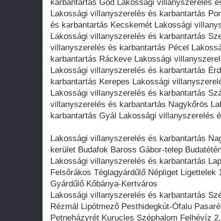
karbantartás Göd Lakossági villanyszerelés é
Lakossági villanyszerelés és karbantartás Po
és karbantartás Kecskemét Lakossági villany
Lakossági villanyszerelés és karbantartás Sz
villanyszerelés és karbantartás Pécel Lakossá
karbantartás Ráckeve Lakossági villanyszere
Lakossági villanyszerelés és karbantartás Érd
karbantartás Kerepes Lakossági villanyszerel
Lakossági villanyszerelés és karbantartás S
villanyszerelés és karbantartás Nagykőrös La
karbantartás Gyál Lakossági villanyszerelés é
Lakossági villanyszerelés és karbantartás Nag
kerület Budafok Baross Gábor-telep Budatété
Lakossági villanyszerelés és karbantartás Lap
Felsőrákos Téglagyárdűlő Népliget Ligettelek 
Gyárdűlő Kőbánya-Kertváros
Lakossági villanyszerelés és karbantartás Sz
Rézmál Lipótmező Pesthidegkút-Ófalu Pasaré
Petneházyrét Kurucles Széphalom Felhévíz 2.