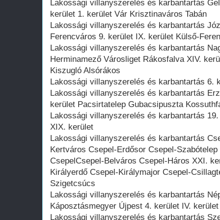
Lakossági villanyszerelés és karbantartás Gel
kerület 1. kerület Vár Krisztinaváros Tabán
Lakossági villanyszerelés és karbantartás Józs
Ferencváros 9. kerület IX. kerület Külső-Fe
Lakossági villanyszerelés és karbantartás N
Herminamező Városliget Rákosfalva XIV. kerül
Kiszugló Alsórákos
Lakossági villanyszerelés és karbantartás 6. k
Lakossági villanyszerelés és karbantartás Erz
kerület Pacsirtatelep Gubacsipuszta Kossuth
Lakossági villanyszerelés és karbantartás 19.
XIX. kerület
Lakossági villanyszerelés és karbantartás Cse
Kertváros Csepel-Erdősor Csepel-Szabótele
CsepelCsepel-Belváros Csepel-Háros XXI. ker
Királyerdő Csepel-Királymajor Csepel-Csillagt
Szigetcsúcs
Lakossági villanyszerelés és karbantartás Nép
Káposztásmegyer Újpest 4. kerület IV. kerül
Lakossági villanyszerelés és karbantartás Sz