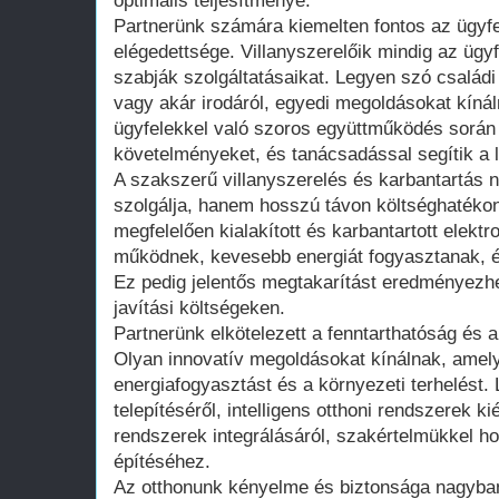
optimális teljesítménye.
Partnerünk számára kiemelten fontos az ügyf
elégedettsége. Villanyszerelőik mindig az ügyf
szabják szolgáltatásaikat. Legyen szó családi 
vagy akár irodáról, egyedi megoldásokat kíná
ügyfelekkel való szoros együttműködés során 
követelményeket, és tanácsadással segítik a 
A szakszerű villanyszerelés és karbantartás 
szolgálja, hanem hosszú távon költséghatékony
megfelelően kialakított és karbantartott ele
működnek, kevesebb energiát fogyasztanak, é
Ez pedig jelentős megtakarítást eredményezh
javítási költségeken.
Partnerünk elkötelezett a fenntarthatóság és 
Olyan innovatív megoldásokat kínálnak, amel
energiafogyasztást és a környezeti terhelést.
telepítéséről, intelligens otthoni rendszerek 
rendszerek integrálásáról, szakértelmükkel h
építéséhez.
Az otthonunk kényelme és biztonsága nagyba