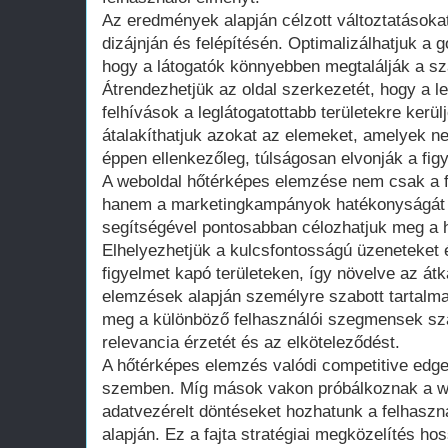
Az eredmények alapján célzott változtatásoka
dizájnján és felépítésén. Optimalizálhatjuk a 
hogy a látogatók könnyebben megtalálják a sz
Átrendezhetjük az oldal szerkezetét, hogy a l
felhívások a leglátogatottabb területekre kerül
átalakíthatjuk azokat az elemeket, amelyek n
éppen ellenkezőleg, túlságosan elvonják a fig
A weboldal hőtérképes elemzése nem csak a fe
hanem a marketingkampányok hatékonyságát i
segítségével pontosabban célozhatjuk meg a hi
Elhelyezhetjük a kulcsfontosságú üzeneteket
figyelmet kapó területeken, így növelve az átka
elemzések alapján személyre szabott tartalmak
meg a különböző felhasználói szegmensek szá
relevancia érzetét és az elköteleződést.
A hőtérképes elemzés valódi competitive edge-
szemben. Míg mások vakon próbálkoznak a web
adatvezérelt döntéseket hozhatunk a felhaszn
alapján. Ez a fajta stratégiai megközelítés ho