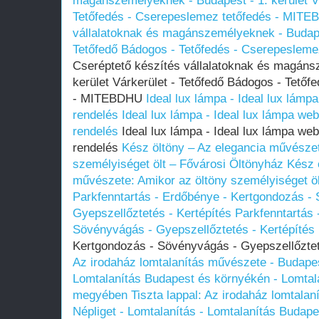
magánszemélyeknek - Budapest - 1. kerület Vá
Tetőfedés - Cserepeslemez tetőfedés - MIT
vállalatoknak és magánszemélyeknek - Budapes
Tetőfedő Bádogos - Tetőfedés - Cserepeslem
Cseréptető készítés vállalatoknak és magáns
kerület Várkerület - Tetőfedő Bádogos - Tető
- MITEBDHU
Ideal lux lámpa - Ideal lux lámp
rendelés
Ideal lux lámpa - Ideal lux lámpa we
rendelés
Ideal lux lámpa - Ideal lux lámpa web
rendelés
Kész öltöny – Az elegancia művészet
személyiséget ölt – Fővárosi Öltönyház
Kész 
művészete: Amikor az öltöny személyiséget öl
Parkfenntartás - Erdőbénye - Kertgondozás -
Gyepszellőztetés - Kertépítés
Parkfenntartás 
Sövényvágás - Gyepszellőztetés - Kertépítés
Kertgondozás - Sövényvágás - Gyepszellőztet
Az irodaház lomtalanítás művészete - Budapest
Lomtalanítás Budapest és környékén - Lomtal
megyében
Tiszta lappal: Az irodaház lomtala
Népliget - Lomtalanítás - Lomtalanítás Budap