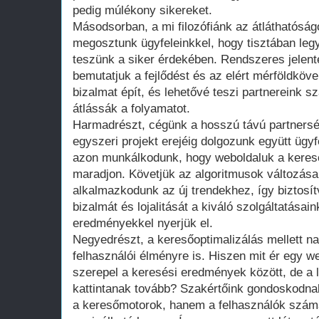
pedig múlékony sikereket.
Másodsorban, a mi filozófiánk az átláthatóság
megosztunk ügyfeleinkkel, hogy tisztában leg
teszünk a siker érdekében. Rendszeres jelen
bemutatjuk a fejlődést és az elért mérföldköv
bizalmat épít, és lehetővé teszi partnereink 
átlássák a folyamatot.
Harmadrészt, cégünk a hosszú távú partners
egyszeri projekt erejéig dolgozunk együtt ügy
azon munkálkodunk, hogy weboldaluk a keres
maradjon. Követjük az algoritmusok változásai
alkalmazkodunk az új trendekhez, így biztosítv
bizalmát és lojalitását a kiváló szolgáltatásai
eredményekkel nyerjük el.
Negyedrészt, a keresőoptimalizálás mellett na
felhasználói élményre is. Hiszen mit ér egy we
szerepel a keresési eredmények között, de a 
kattintanak tovább? Szakértőink gondoskodnak
a keresőmotorok, hanem a felhasználók szám