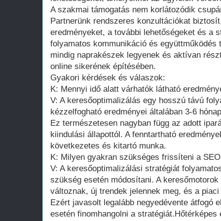
A szakmai támogatás nem korlátozódik csupán
Partnerünk rendszeres konzultációkat biztosít
eredményeket, a további lehetőségeket és a st
folyamatos kommunikáció és együttműködés te
mindig naprakészek legyenek és aktívan rész
online sikerének építésében.
Gyakori kérdések és válaszok:
K: Mennyi idő alatt várhatók látható eredmén
V: A keresőoptimalizálás egy hosszú távú fol
kézzelfogható eredményei általában 3-6 hóna
Ez természetesen nagyban függ az adott ipará
kiindulási állapottól. A fenntartható eredmén
következetes és kitartó munka.
K: Milyen gyakran szükséges frissíteni a SEO 
V: A keresőoptimalizálási stratégiát folyamatos
szükség esetén módosítani. A keresőmotorok 
változnak, új trendek jelennek meg, és a piaci
Ezért javasolt legalább negyedévente átfogó 
esetén finomhangolni a stratégiát.Hőtérképes