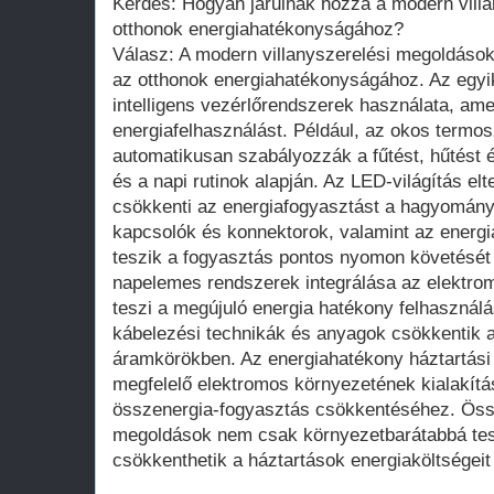
Kérdés: Hogyan járulnak hozzá a modern vill
otthonok energiahatékonyságához?
Válasz: A modern villanyszerelési megoldás
az otthonok energiahatékonyságához. Az egyi
intelligens vezérlőrendszerek használata, ame
energiafelhasználást. Például, az okos termos
automatikusan szabályozzák a fűtést, hűtést és
és a napi rutinok alapján. Az LED-világítás elt
csökkenti az energiafogyasztást a hagyomány
kapcsolók és konnektorok, valamint az energi
teszik a fogyasztás pontos nyomon követését 
napelemes rendszerek integrálása az elektrom
teszi a megújuló energia hatékony felhasználá
kábelezési technikák és anyagok csökkentik 
áramkörökben. Az energiahatékony háztartási
megfelelő elektromos környezetének kialakítá
összenergia-fogyasztás csökkentéséhez. Ös
megoldások nem csak környezetbarátabbá tesz
csökkenthetik a háztartások energiaköltségeit 