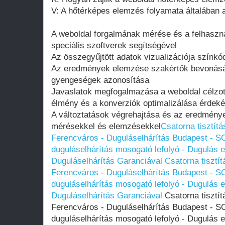
V: A hőtérképes elemzés folyamata általában a
A weboldal forgalmának mérése és a felhaszná
speciális szoftverek segítségével
Az összegyűjtött adatok vizualizációja színkó
Az eredmények elemzése szakértők bevonásá
gyengeségek azonosítása
Javaslatok megfogalmazása a weboldal célzott 
élmény és a konverziók optimalizálása érdek
A változtatások végrehajtása és az eredmény
mérésekkel és elemzésekkel
Csatorna tisztítá
Ferencváros - Duguláselhárítás Budapest - SO
duguláselhárítás mosogató lefolyó - Dugulás el
Duguláselhárítás Garanciával
Csatorna tisztít
Ferencváros - Duguláselhárítás Budapest - SO
duguláselhárítás mosogató lefolyó - Dugulás el
Duguláselhárítás Garanciával
Csatorna tisztít
Ferencváros - Duguláselhárítás Budapest - SO
duguláselhárítás mosogató lefolyó - Dugulás el