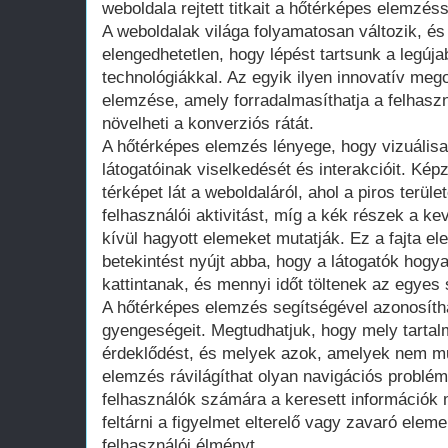
weboldala rejtett titkait a hőtérképes elemzéss
A weboldalak világa folyamatosan változik, és
elengedhetetlen, hogy lépést tartsunk a legúja
technológiákkal. Az egyik ilyen innovatív meg
elemzése, amely forradalmasíthatja a felhaszn
növelheti a konverziós rátát.
A hőtérképes elemzés lényege, hogy vizuálisa
látogatóinak viselkedését és interakcióit. Képz
térképet lát a weboldaláról, ahol a piros terüle
felhasználói aktivitást, míg a kék részek a k
kívül hagyott elemeket mutatják. Ez a fajta e
betekintést nyújt abba, hogy a látogatók hogy
kattintanak, és mennyi időt töltenek az egye
A hőtérképes elemzés segítségével azonosítha
gyengeségeit. Megtudhatjuk, hogy mely tartal
érdeklődést, és melyek azok, amelyek nem m
elemzés rávilágíthat olyan navigációs problé
felhasználók számára a keresett információk 
feltárni a figyelmet elterelő vagy zavaró elem
felhasználói élményt.