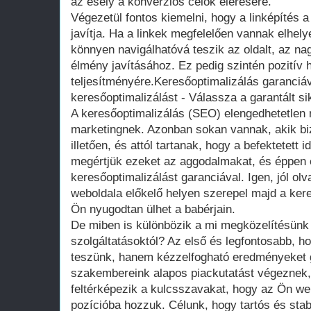
az esély a konverziós célok elérésére.
Végezetül fontos kiemelni, hogy a linképítés 
javítja. Ha a linkek megfelelően vannak elhel
könnyen navigálhatóvá teszik az oldalt, az na
élmény javításához. Ez pedig szintén pozitív 
teljesítményére.Keresőoptimalizálás garanciáv
keresőoptimalizálást - Válassza a garantált si
A keresőoptimalizálás (SEO) elengedhetetlen r
marketingnek. Azonban sokan vannak, akik b
illetően, és attól tartanak, hogy a befektetett
megértjük ezeket az aggodalmakat, és éppen e
keresőoptimalizálást garanciával. Igen, jól ol
weboldala előkelő helyen szerepel majd a ker
Ön nyugodtan ülhet a babérjain.
De miben is különbözik a mi megközelítésü
szolgáltatásoktól? Az első és legfontosabb, h
teszünk, hanem kézzelfogható eredményeket g
szakembereink alapos piackutatást végeznek,
feltérképezik a kulcsszavakat, hogy az Ön web
pozícióba hozzuk. Célunk, hogy tartós és sta