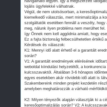
navigálható legyen. Így a megszerzett látogat
lojális ügyfelekké válhatnak.
Végül, de nem utolsósorban, a keresőoptimaliz
kiemelkedő választás, mert minimalizálja a 
szolgáltatók esetében fennáll a veszély, hogy 
meg, nálunk ilyen probléma nem merülhet fel.
így Önnek nem kell aggódnia amiatt, hogy esetl
Ez a fajta biztonság felbecsülhetetlen értékű 
Kérdések és válaszok:
K1: Mennyi idő alatt érhető el a garantált ere
során?
V1: A garantált eredmények elérésének időtar
weboldal kiindulási helyzetétől, a konkurencia
kulcsszavaktól. Általában 3-6 hónapos időinte
egyes esetekben akár rövidebb idő alatt is lát
Szakembereink minden projekt kezdetén részl
amelyben meghatározzák a várható mérföldkö
K2: Milyen tényezők alapján választják ki a c
keresőoptimalizálás során? V2: A kulcsszavak