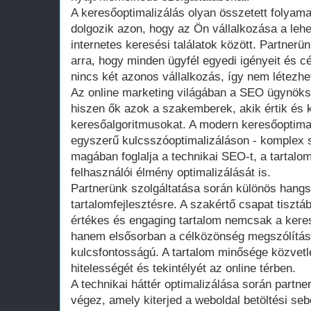
A keresőoptimalizálás olyan összetett folyam
dolgozik azon, hogy az Ön vállalkozása a lehet
internetes keresési találatok között. Partnerün
arra, hogy minden ügyfél egyedi igényeit és c
nincs két azonos vállalkozás, így nem létezh
Az online marketing világában a SEO ügynök
hiszen ők azok a szakemberek, akik értik és 
keresőalgoritmusokat. A modern keresőoptima
egyszerű kulcsszóoptimalizáláson - komplex 
magában foglalja a technikai SEO-t, a tartalo
felhasználói élmény optimalizálását is.
Partnerünk szolgáltatása során különös hangsú
tartalomfejlesztésre. A szakértő csapat tisztá
értékes és engaging tartalom nemcsak a kere
hanem elsősorban a célközönség megszólítás
kulcsfontosságú. A tartalom minősége közvetle
hitelességét és tekintélyét az online térben.
A technikai háttér optimalizálása során partn
végez, amely kiterjed a weboldal betöltési se