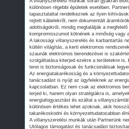
A villanyszerelési munkák során gyakran előfo
különösen régebbi épületek esetében. Partne
tapasztalattal rendelkeznek az ilyen kihívás
rejtett kábelekről, nem dokumentált áramkörök
adottságokról, mindig megtalálják a megfelelő
kompromisszumot kötnének a minőség vagy a 
A lakossági villanyszerelés és karbantartás ne
kültéri világítás, a kerti elektromos rendsze
szaunák elektromos berendezései is szakérte
szolgáltatása kiterjed ezekre a területekre is,
terei is biztonságosak és funkcionálisak legye
Az energiatakarékosság és a környezettudato
tanácsadást is nyújt az ügyfeleknek az ener
kapcsolatban. Ez nem csak az elektromos be
terjed ki, hanem olyan stratégiákra is, amelye
energiafogyasztást és ezáltal a villanyszámlát
különösen értékes lehet azoknak, akik hossz
takarékoskodni és környezettudatosabban élni
A villanyszerelési munkák után Partnerünk ne
Utólagos támogatást és tanácsadást biztosíta