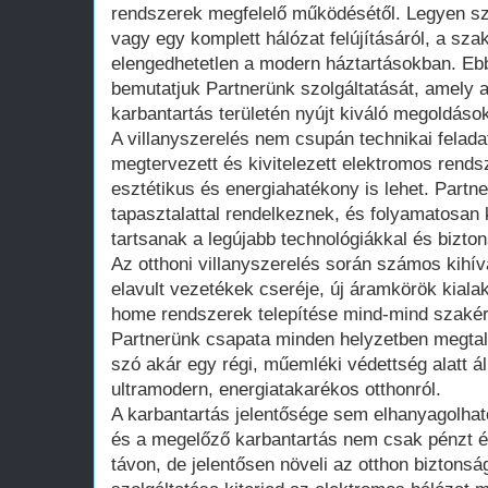
rendszerek megfelelő működésétől. Legyen sz
vagy egy komplett hálózat felújításáról, a sza
elengedhetetlen a modern háztartásokban. Eb
bemutatjuk Partnerünk szolgáltatását, amely a
karbantartás területén nyújt kiváló megoldások
A villanyszerelés nem csupán technikai felada
megtervezett és kivitelezett elektromos rend
esztétikus és energiahatékony is lehet. Part
tapasztalattal rendelkeznek, és folyamatosan
tartsanak a legújabb technológiákkal és bizton
Az otthoni villanyszerelés során számos kihí
elavult vezetékek cseréje, új áramkörök kiala
home rendszerek telepítése mind-mind szakért
Partnerünk csapata minden helyzetben megtalá
szó akár egy régi, műemléki védettség alatt ál
ultramodern, energiatakarékos otthonról.
A karbantartás jelentősége sem elhanyagolhat
és a megelőző karbantartás nem csak pénzt é
távon, de jelentősen növeli az otthon biztonsá