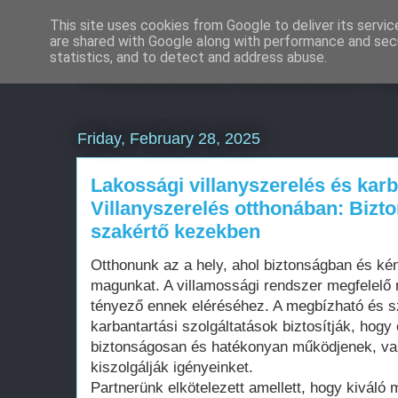
This site uses cookies from Google to deliver its servic
are shared with Google along with performance and secu
Weboldal készítés á
statistics, and to detect and address abuse.
Friday, February 28, 2025
Lakossági villanyszerelés és karb
Villanyszerelés otthonában: Bizt
szakértő kezekben
Otthonunk az a hely, ahol biztonságban és k
magunkat. A villamossági rendszer megfelelő
tényező ennek eléréséhez. A megbízható és sz
karbantartási szolgáltatások biztosítják, hog
biztonságosan és hatékonyan működjenek, val
kiszolgálják igényeinket.
Partnerünk elkötelezett amellett, hogy kiváló