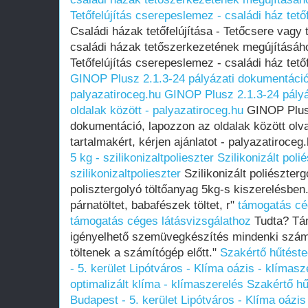
Tetőfelújítás cserepeslemez - családi ház tet
Családi házak tetőfelújítása - Tetőcsere vagy t
családi házak tetőszerkezetének megújításáh
Tetőfelújítás cserepeslemez - családi ház tet
GINOP Plusz 2.1.3-24 pályázati dokumentáció,
palyazatiroceg.hu
GINOP Plusz 2.1.3-24 pályá
oldalak között - palyazatiroceg.hu
GINOP Plusz
dokumentáció, lapozzon az oldalak között olv
tartalmakért, kérjen ajánlatot - palyazatiroceg
5 kg - szilikonizaltpolieszter
Szilikonizált poli
szilikonizaltpolieszter
Szilikonizált poliészterg
polisztergolyó töltőanyag 5kg-s kiszerelésben
párnatöltet, babafészek töltet, r"
támogatás cé
támogatás céges látásvizsgálathoz
Tudta? Tám
igényelhető szemüvegkészítés mindenki számár
töltenek a számítógép előtt."
Szakértő hűtést
- 5. kerület Lipótváros - Klíma oázis - klímasz
optimalizált klíma - klímaszerelés
Szakértő hű
Budapest - 5. kerület Lipótváros - Klíma oázis