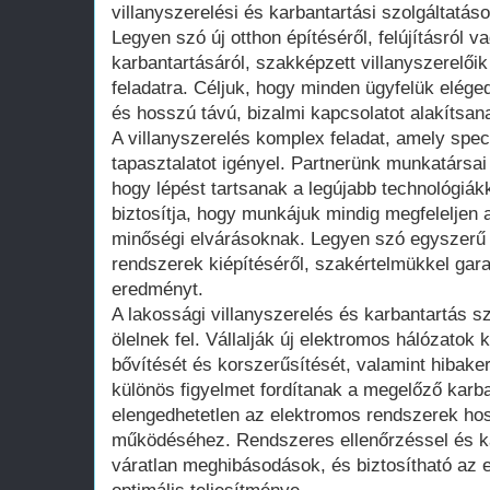
villanyszerelési és karbantartási szolgáltatás
Legyen szó új otthon építéséről, felújításról
karbantartásáról, szakképzett villanyszerelői
feladatra. Céljuk, hogy minden ügyfelük eléged
és hosszú távú, bizalmi kapcsolatot alakítsana
A villanyszerelés komplex feladat, amely spec
tapasztalatot igényel. Partnerünk munkatársa
hogy lépést tartsanak a legújabb technológiá
biztosítja, hogy munkájuk mindig megfeleljen
minőségi elvárásoknak. Legyen szó egyszerű j
rendszerek kiépítéséről, szakértelmükkel gara
eredményt.
A lakossági villanyszerelés és karbantartás sz
ölelnek fel. Vállalják új elektromos hálózatok
bővítését és korszerűsítését, valamint hibaker
különös figyelmet fordítanak a megelőző karb
elengedhetetlen az elektromos rendszerek ho
működéséhez. Rendszeres ellenőrzéssel és k
váratlan meghibásodások, és biztosítható az