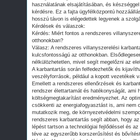
használatának elsajátításában, és készséggel
kérdésre. Ez a fajta ügyfélközpontú hozzáállás
hosszú távon is elégedettek legyenek a szolgá
Kérdések és válaszok:
Kérdés: Miért fontos a rendszeres villanyszer
otthonokban?
Válasz: A rendszeres villanyszerelési karbant
kulcsfontosságú az otthonokban. Elsődlegesen
nélkülözhetetlen, mivel segít megelőzni az el
A karbantartás során felfedezhetők és kijavíth
veszélyforrások, például a kopott vezetékek 
Emellett a rendszeres ellenőrzések és karban
rendszer élettartamát és hatékonyságát, ami 
költségmegtakarítást eredményezhet. Az opti
csökkenti az energiafogyasztást is, ami nem 
mutatkozik meg, de környezetvédelmi szempon
rendszeres karbantartás segít abban, hogy az
lépést tartson a technológiai fejlődéssel és az
téve az egyszerűbb korszerűsítést és bővítést