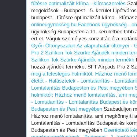
fűtésre optimalizált klíma - klímaszerelés
Szak
megoldások - Budapest - 5. kerület Lipótváros
budapest - fűtésre optimalizált klíma - klímas
onlineugynokseg.hu
Facebook ügynökség - on
ügynökség Budapesten a 11. kerületben több a
ért el. Várjuk személyes konzultációra irodán
Győri Öltönyszalon
Az alapruhatár öltönyei - 
Pro 2 Szilikon Tok Szürke Ajándék minden te
Szilikon Tok Szürke Ajándék minden termékh
R
hozzá ajándék terméket SFT Airpods Pro 2 Sz
meg a felesleges holmiktól: Házhoz menő lomt
életét - Halásztelek - Lomtalanítás - Lomtala
Lomtalanítás Budapesten és Pest megyében
S
holmiktól: Házhoz menő lomtalanítás, ami megk
- Lomtalanítás - Lomtalanítás Budapest és kö
Budapesten és Pest megyében
Szabaduljon me
Házhoz menő lomtalanítás, ami megkönnyíti az
Lomtalanítás - Lomtalanítás Budapest és körn
Budapesten és Pest megyében
Cseréptető kés