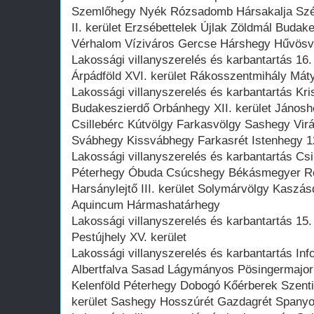
Szemlőhegy Nyék Rózsadomb Hársakalja Szépv
II. kerület Erzsébettelek Újlak Zöldmál Budak
Vérhalom Víziváros Gercse Hárshegy Hűvösv
Lakossági villanyszerelés és karbantartás 16
Árpádföld XVI. kerület Rákosszentmihály Mát
Lakossági villanyszerelés és karbantartás Kr
Budakeszierdő Orbánhegy XII. kerület János
Csillebérc Kútvölgy Farkasvölgy Sashegy Vir
Svábhegy Kissvábhegy Farkasrét Istenhegy 12
Lakossági villanyszerelés és karbantartás C
Péterhegy Óbuda Csúcshegy Békásmegyer Ró
Harsánylejtő III. kerület Solymárvölgy Kaszás
Aquincum Hármashatárhegy
Lakossági villanyszerelés és karbantartás 15.
Pestújhely XV. kerület
Lakossági villanyszerelés és karbantartás Inf
Albertfalva Sasad Lágymányos Pösingermaj
Kelenföld Péterhegy Dobogó Kőérberek Szenti
kerület Sashegy Hosszúrét Gazdagrét Spanyol