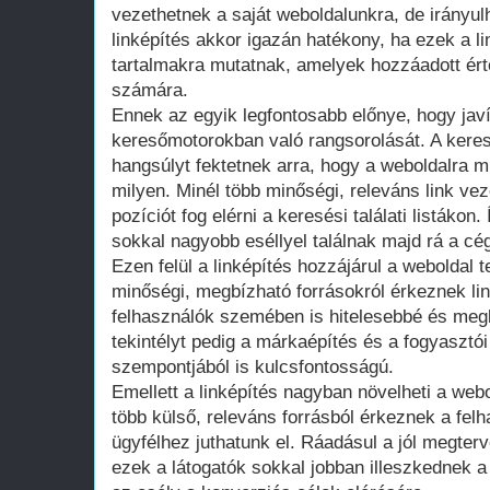
vezethetnek a saját weboldalunkra, de irányulh
linképítés akkor igazán hatékony, ha ezek a l
tartalmakra mutatnak, amelyek hozzáadott ért
számára.
Ennek az egyik legfontosabb előnye, hogy javí
keresőmotorokban való rangsorolását. A kere
hangsúlyt fektetnek arra, hogy a weboldalra 
milyen. Minél több minőségi, releváns link ve
pozíciót fog elérni a keresési találati listákon.
sokkal nagyobb eséllyel találnak majd rá a cé
Ezen felül a linképítés hozzájárul a weboldal 
minőségi, megbízható forrásokról érkeznek li
felhasználók szemében is hitelesebbé és megb
tekintélyt pedig a márkaépítés és a fogyasztó
szempontjából is kulcsfontosságú.
Emellett a linképítés nagyban növelheti a webol
több külső, releváns forrásból érkeznek a felh
ügyfélhez juthatunk el. Ráadásul a jól megterve
ezek a látogatók sokkal jobban illeszkednek 