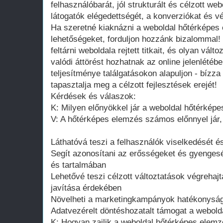
felhasználóbarát, jól strukturált és célzott web
látogatók elégedettségét, a konverziókat és v
Ha szeretné kiaknázni a weboldal hőtérképes
lehetőségeket, forduljon hozzánk bizalommal!
feltárni weboldala rejtett titkait, és olyan vál
valódi áttörést hozhatnak az online jelenlétéb
teljesítménye találgatásokon alapuljon - bízz
tapasztalja meg a célzott fejlesztések erejét!
Kérdések és válaszok:
K: Milyen előnyökkel jár a weboldal hőtérkép
V: A hőtérképes elemzés számos előnnyel jár,
Láthatóvá teszi a felhasználók viselkedését és
Segít azonosítani az erősségeket és gyengesé
és tartalmában
Lehetővé teszi célzott változtatások végrehaj
javítása érdekében
Növelheti a marketingkampányok hatékonyságá
Adatvezérelt döntéshozatalt támogat a webold
K: Hogyan zajlik a weboldal hőtérképes elemz