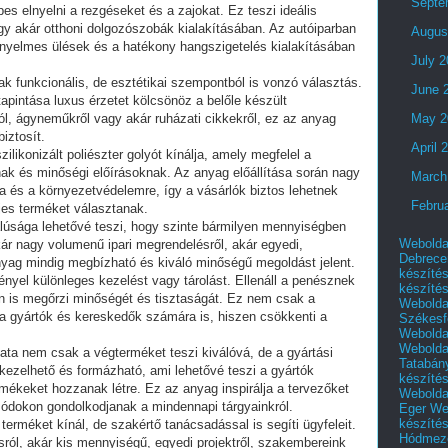
Septe
s elnyelni a rezgéseket és a zajokat. Ez teszi ideális
y akár otthoni dolgozószobák kialakításában. Az autóiparban
Augus
kényelmes ülések és a hatékony hangszigetelés kialakításában
July 
sak funkcionális, de esztétikai szempontból is vonzó választás.
June 
pintása luxus érzetet kölcsönöz a belőle készült
l, ágyneműkről vagy akár ruházati cikkekről, ez az anyag
May 2
iztosít.
April 
ikonizált poliészter golyót kínálja, amely megfelel a
k és minőségi előírásoknak. Az anyag előállítása során nagy
March
ra és a környezetvédelemre, így a vásárlók biztos lehetnek
Febru
jes terméket választanak.
dalúsága lehetővé teszi, hogy szinte bármilyen mennyiségben
Webolda
ár nagy volumenű ipari megrendelésről, akár egyedi,
Debrece
nyag mindig megbízható és kiváló minőségű megoldást jelent.
készíté
nyel különleges kezelést vagy tárolást. Ellenáll a penésznek
készíté
n is megőrzi minőségét és tisztaságát. Ez nem csak a
Webolda
a gyártók és kereskedők számára is, hiszen csökkenti a
Székesf
Webolda
Webolda
álata nem csak a végterméket teszi kiválóvá, de a gyártási
Tatabán
 kezelhető és formázható, ami lehetővé teszi a gyártók
készíté
mékeket hozzanak létre. Ez az anyag inspirálja a tervezőket
Webolda
ódokon gondolkodjanak a mindennapi tárgyainkról.
Eger
We
készíté
erméket kínál, de szakértő tanácsadással is segíti ügyfeleit.
Hódmező
sról, akár kis mennyiségű, egyedi projektről, szakembereink