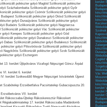
kerület 
zilikonizált poliészter golyó Maglód Szilikonizált poliészter
Budapest
 golyó Százhalombatta Szilikonizált poliészter golyó Győr
Budapes
likonizált poliészter golyó Csömör Szilikonizált poliészter golyó
készíté
készíté
ó Budapest Szilikonizált poliészter golyó Diósd Szilikonizált
készíté
oliészter golyó Dunaújváros Szilikonizált poliészter golyó
Kecske
olyó Budaörs Szilikonizált poliészter golyó Nagytarcsa
Webolda
 Szilikonizált poliészter golyó Vác Szilikonizált poliészter
Szolnok
er golyó Kerepes Szilikonizált poliészter golyó Göd
Kaposvá
készíté
ilikonizált poliészter golyó Dunakeszi Szilikonizált poliészter
Webolda
lyó Dabas Szilikonizált poliészter golyó Budakeszi Szilikonizált
Zalaege
 poliészter golyó Pilisvörösvár Szilikonizált poliészter golyó
készíté
yó Nagykőrös Szilikonizált poliészter golyó Szob Szilikonizált
Dunaújv
 poliészter golyó Esztergom
Webolda
Cegléd
készíté
rület 13. kerület Újlipótváros Vizafogó Népsziget Göncz Árpád
Szigets
Webolda
s VI. kerület 6. kerület
Vác
Web
let IV. kerület Székesdűlő Megyer Népsziget Istvántelek Újpest
Mosonm
Webolda
készíté
ület Szabótelep Erzsébetfalva Pacsirtatelep Gubacsipuszta 20.
kerület 
kerület
t Erzsébetváros VII. kerület
kerület
kerület Rákoscsaba-Újtelep Rákoskeresztúr Rákoskert
Budapest
Budapest
et Régiakadémiatelep 17. kerület Rákoscsaba Madárdomb
Budapest
 Városliget Kiszugló Rákosfalva Zugló Nagyzugló Alsórákos