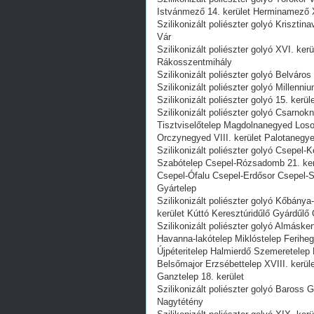
Istvánmező 14. kerület Herminamező X
Szilikonizált poliészter golyó Krisztin
Vár
Szilikonizált poliészter golyó XVI. ke
Rákosszentmihály
Szilikonizált poliészter golyó Belváros 
Szilikonizált poliészter golyó Millenni
Szilikonizált poliészter golyó 15. kerü
Szilikonizált poliészter golyó Csar
Tisztviselőtelep Magdolnanegyed Los
Orczynegyed VIII. kerület Palotanegy
Szilikonizált poliészter golyó Csepel-
Szabótelep Csepel-Rózsadomb 21. kerü
Csepel-Ófalu Csepel-Erdősor Csepel-S
Gyártelep
Szilikonizált poliészter golyó Kőbánya
kerület Kúttó Keresztúridűlő Gyárdűl
Szilikonizált poliészter golyó Almáske
Havanna-lakótelep Miklóstelep Feriheg
Újpéteritelep Halmierdő Szemeretelep
Belsőmajor Erzsébettelep XVIII. kerül
Ganztelep 18. kerület
Szilikonizált poliészter golyó Baross 
Nagytétény