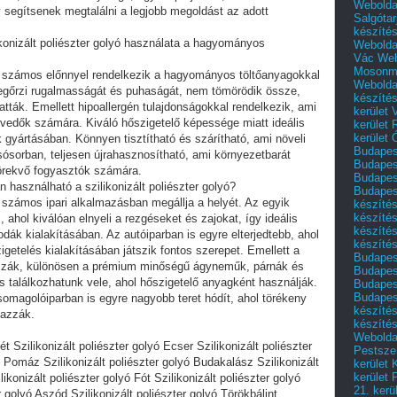
Webolda
 segítsenek megtalálni a legjobb megoldást az adott
Salgótar
készíté
ikonizált poliészter golyó használata a hagyományos
Webolda
Vác
Web
Mosonm
lyó számos előnnyel rendelkezik a hagyományos töltőanyagokkal
Webolda
egőrzi rugalmasságát és puhaságát, nem tömörödik össze,
készíté
vatták. Emellett hipoallergén tulajdonságokkal rendelkezik, ami
kerület 
vedők számára. Kiváló hőszigetelő képessége miatt ideális
kerület
kerület
 gyártásában. Könnyen tisztítható és szárítható, ami növeli
Budapest
lsósorban, teljesen újrahasznosítható, ami környezetbarát
Budapest
törekvő fogyasztók számára.
Budapest
 használható a szilikonizált poliészter golyó?
Budapest
yó számos ipari alkalmazásban megállja a helyét. Az egyik
készítés
készítés
, ahol kiválóan elnyeli a rezgéseket és zajokat, így ideális
készíté
dák kialakításában. Az autóiparban is egyre elterjedtebb, ahol
készítés
etelés kialakításában játszik fontos szerepet. Emellett a
Budapes
mazzák, különösen a prémium minőségű ágyneműk, párnák és
Budapest
s találkozhatunk vele, ahol hőszigetelő anyagként használják.
Budapest
Budapest
omagolóiparban is egyre nagyobb teret hódít, ahol törékeny
készítés
mazzák.
készítés
Weboldal
t Szilikonizált poliészter golyó Ecser Szilikonizált poliészter
Pestszen
ó Pomáz Szilikonizált poliészter golyó Budakalász Szilikonizált
kerület 
kerület 
ikonizált poliészter golyó Fót Szilikonizált poliészter golyó
21. kerü
 golyó Aszód Szilikonizált poliészter golyó Törökbálint