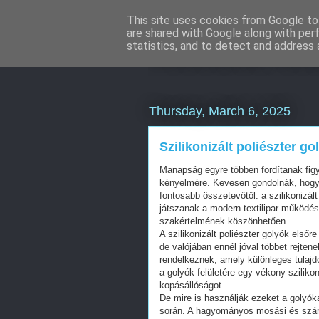
This site uses cookies from Google to 
are shared with Google along with per
Weboldal kés
statistics, and to detect and address 
Thursday, March 6, 2025
Szilikonizált poliészter go
Manapság egyre többen fordítanak figy
kényelmére. Kevesen gondolnák, hogy
fontosabb összetevőtől: a szilikonizál
játszanak a modern textilipar működés
szakértelmének köszönhetően.
A szilikonizált poliészter golyók els
de valójában ennél jóval többet rejte
rendelkeznek, amely különleges tulajd
a golyók felületére egy vékony sziliko
kopásállóságot.
De mire is használják ezeket a golyók
során. A hagyományos mosási és szárít