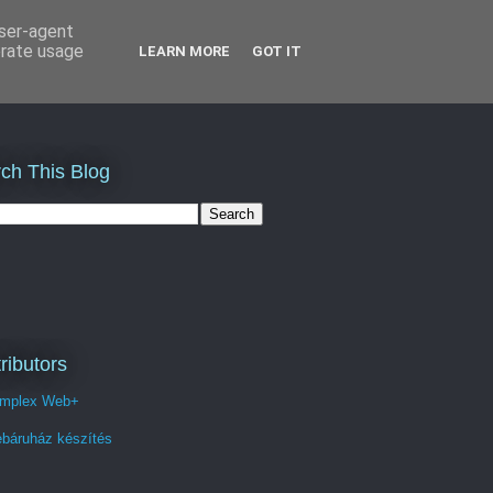
user-agent
erate usage
LEARN MORE
GOT IT
ch This Blog
ributors
mplex Web+
báruház készítés