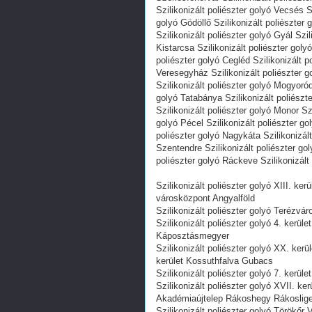
Szilikonizált poliészter golyó Vecsés S
golyó Gödöllő Szilikonizált poliészter
Szilikonizált poliészter golyó Gyál Szi
Kistarcsa Szilikonizált poliészter goly
poliészter golyó Cegléd Szilikonizált p
Veresegyház Szilikonizált poliészter g
Szilikonizált poliészter golyó Mogyoród
golyó Tatabánya Szilikonizált poliészt
Szilikonizált poliészter golyó Monor Sz
golyó Pécel Szilikonizált poliészter go
poliészter golyó Nagykáta Szilikonizált
Szentendre Szilikonizált poliészter gol
poliészter golyó Ráckeve Szilikonizált
Szilikonizált poliészter golyó XIII. ke
városközpont Angyalföld
Szilikonizált poliészter golyó Terézváro
Szilikonizált poliészter golyó 4. kerü
Káposztásmegyer
Szilikonizált poliészter golyó XX. ker
kerület Kossuthfalva Gubacs
Szilikonizált poliészter golyó 7. kerüle
Szilikonizált poliészter golyó XVII. 
Akadémiaújtelep Rákoshegy Rákoslig
Szilikonizált poliészter golyó Törökőr