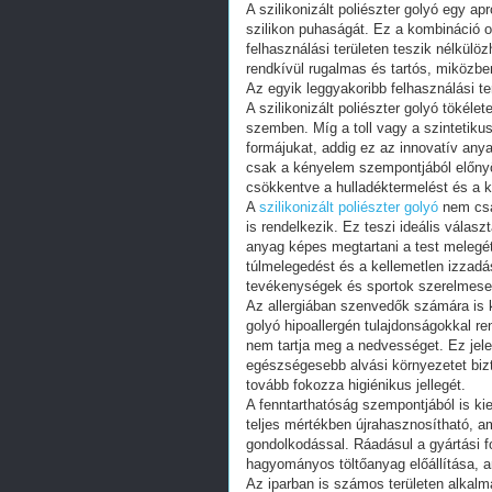
A szilikonizált poliészter golyó egy a
szilikon puhaságát. Ez a kombináció 
felhasználási területen teszik nélkülö
rendkívül rugalmas és tartós, miközb
Az egyik leggyakoribb felhasználási t
A szilikonizált poliészter golyó tökéle
szemben. Míg a toll vagy a szintetiku
formájukat, addig ez az innovatív an
csak a kényelem szempontjából előnyös
csökkentve a hulladéktermelést és a kö
A
szilikonizált poliészter golyó
nem csa
is rendelkezik. Ez teszi ideális válas
anyag képes megtartani a test melegét
túlmelegedést és a kellemetlen izzadás
tevékenységek és sportok szerelmese
Az allergiában szenvedők számára is ki
golyó hipoallergén tulajdonságokkal re
nem tartja meg a nedvességet. Ez jelen
egészségesebb alvási környezetet bizto
tovább fokozza higiénikus jellegét.
A fenntarthatóság szempontjából is kie
teljes mértékben újrahasznosítható, 
gondolkodással. Ráadásul a gyártási f
hagyományos töltőanyag előállítása, a
Az iparban is számos területen alkalm