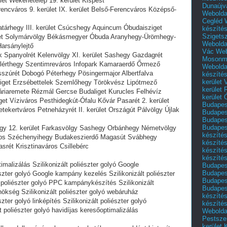
ület Wekerletelep 19. kerület Kispest
Dunaújv
erencváros 9. kerület IX. kerület Belső-Ferencváros Középső-
Webolda
Cegléd
határhegy III. kerület Csúcshegy Aquincum Óbudaisziget
készíté
Szigets
ület Solymárvölgy Békásmegyer Óbuda Aranyhegy-Ürömhegy-
Webolda
arsánylejtő
Vác
Web
rek Spanyolrét Kelenvölgy XI. kerület Sashegy Gazdagrét
Mosonm
llérthegy Szentimreváros Infopark Kamaraerdő Őrmező
Webolda
zúrét Dobogó Péterhegy Pösingermajor Albertfalva
készíté
kerület 
etliget Erzsébettelek Szemlőhegy Törökvész Lipótmező
kerület
riaremete Rézmál Gercse Budaliget Kurucles Felhévíz
kerület
et Víziváros Pesthidegkút-Ófalu Kővár Pasarét 2. kerület
Budapest
ertváros Petneházyrét II. kerület Országút Pálvölgy Újlak
Budapest
Budapest
Budapest
nhegy 12. kerület Farkasvölgy Sashegy Orbánhegy Németvölgy
készítés
ányos Széchenyihegy Budakeszierdő Magasút Svábhegy
készítés
rét Krisztinaváros Csillebérc
készíté
készítés
timalizálás Szilikonizált poliészter golyó Google
Budapes
Budapest
észter golyó Google kampány kezelés Szilikonizált poliészter
Budapest
lt poliészter golyó PPC kampánykészítés Szilikonizált
Budapest
ynökség Szilikonizált poliészter golyó webáruház
készítés
zter golyó linképítés Szilikonizált poliészter golyó
készítés
t poliészter golyó havidíjas keresőoptimalizálás
Weboldal
Pestszen
kerület 