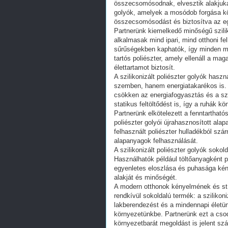
összecsomósodnak, elvesztik alakjukat
golyók, amelyek a mosódob forgása k
összecsomósodást és biztosítva az eg
Partnerünk kiemelkedő minőségű szilik
alkalmasak mind ipari, mind otthoni f
sűrűségekben kaphatók, így minden mo
tartós poliészter, amely ellenáll a m
élettartamot biztosít.
A szilikonizált poliészter golyók hasz
szemben, hanem energiatakarékos is. A 
csökken az energiafogyasztás és a sz
statikus feltöltődést is, így a ruhák
Partnerünk elkötelezett a fenntartható
poliészter golyói újrahasznosított ala
felhasznált poliészter hulladékból szá
alapanyagok felhasználását.
A szilikonizált poliészter golyók soko
Használhatók például töltőanyagként p
egyenletes eloszlása és puhasága kény
alakját és minőségét.
A modern otthonok kényelmének és stí
rendkívül sokoldalú termék: a szilikoni
lakberendezést és a mindennapi életün
környezetünkbe. Partnerünk ezt a cso
környezetbarát megoldást is jelent sz