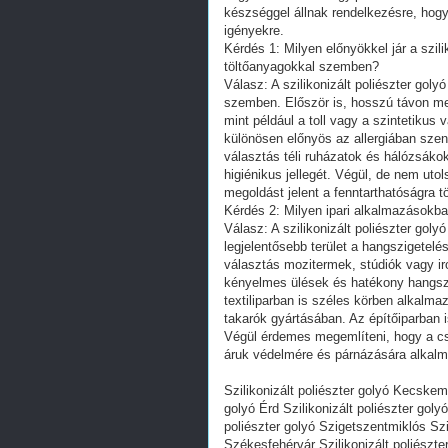
készséggel állnak rendelkezésre, hogy
igényekre.
Kérdés 1: Milyen előnyökkel jár a szil
töltőanyagokkal szemben?
Válasz: A szilikonizált poliészter go
szemben. Először is, hosszú távon m
mint például a toll vagy a szintetikus 
különösen előnyös az allergiában szen
választás téli ruházatok és hálózsákok
higiénikus jellegét. Végül, de nem uto
megoldást jelent a fenntarthatóságra 
Kérdés 2: Milyen ipari alkalmazásokban
Válasz: A szilikonizált poliészter gol
legjelentősebb terület a hangszigetelés
választás mozitermek, stúdiók vagy iro
kényelmes ülések és hatékony hangszig
textiliparban is széles körben alkal
takarók gyártásában. Az építőiparban i
Végül érdemes megemlíteni, hogy a cs
áruk védelmére és párnázására alkal
Szilikonizált poliészter golyó Kecskemé
golyó Érd Szilikonizált poliészter goly
poliészter golyó Szigetszentmiklós Szil
Székesfehérvár Szilikonizált poliészter