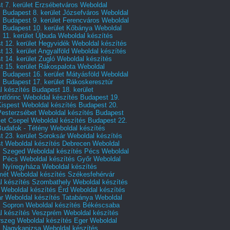
 7. kerület Erzsébetváros
Weboldal
 Budapest 8. kerület Józsefváros
Weboldal
 Budapest 9. kerület Ferencváros
Weboldal
s Budapest 10. kerület Kőbánya
Weboldal
 11. kerület Újbuda
Weboldal készítés
t 12. kerület Hegyvidék
Weboldal készítés
 13. kerület Angyalföld
Weboldal készítés
 14. kerület Zugló
Weboldal készítés
 15. kerület Rákospalota
Weboldal
 Budapest 16. kerület Mátyásföld
Weboldal
 Budapest 17. kerület Rákoskeresztúr
 készítés Budapest 18. kerület
tlőrinc
Weboldal készítés Budapest 19.
Kispest
Weboldal készítés Budapest 20.
Pesterzsébet
Weboldal készítés Budapest
let Csepel
Weboldal készítés Budapest 22.
Budafok - Tétény
Weboldal készítés
 23. kerület Soroksár
Weboldal készítés
t
Weboldal készítés Debrecen
Weboldal
s Szeged
Weboldal készítés Pécs
Weboldal
s Pécs
Weboldal készítés Győr
Weboldal
s Nyíregyháza
Weboldal készítés
mét
Weboldal készítés Székesfehérvár
l készítés Szombathely
Weboldal készítés
Weboldal készítés Érd
Weboldal készítés
r
Weboldal készítés Tatabánya
Weboldal
s Sopron
Weboldal készítés Békéscsaba
l készítés Veszprém
Weboldal készítés
rszeg
Weboldal készítés Eger
Weboldal
s Nagykanizsa
Weboldal készítés