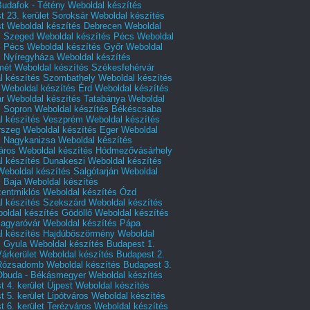
Budafok - Tétény
Weboldal készítés
 23. kerület Soroksár
Weboldal készítés
t
Weboldal készítés Debrecen
Weboldal
s Szeged
Weboldal készítés Pécs
Weboldal
s Pécs
Weboldal készítés Győr
Weboldal
s Nyíregyháza
Weboldal készítés
mét
Weboldal készítés Székesfehérvár
l készítés Szombathely
Weboldal készítés
Weboldal készítés Érd
Weboldal készítés
r
Weboldal készítés Tatabánya
Weboldal
s Sopron
Weboldal készítés Békéscsaba
l készítés Veszprém
Weboldal készítés
rszeg
Weboldal készítés Eger
Weboldal
s Nagykanizsa
Weboldal készítés
áros
Weboldal készítés Hódmezővásárhely
l készítés Dunakeszi
Weboldal készítés
Weboldal készítés Salgótarján
Weboldal
s Baja
Weboldal készítés
zentmiklós
Weboldal készítés Ózd
l készítés Szekszárd
Weboldal készítés
oldal készítés Gödöllő
Weboldal készítés
agyaróvár
Weboldal készítés Pápa
l készítés Hajdúböszörmény
Weboldal
s Gyula
Weboldal készítés Budapest 1.
Várkerület
Weboldal készítés Budapest 2.
 Rózsadomb
Weboldal készítés Budapest 3.
 Óbuda - Békásmegyer
Weboldal készítés
 4. kerület Újpest
Weboldal készítés
 5. kerület Lipótváros
Weboldal készítés
 6. kerület Terézváros
Weboldal készítés