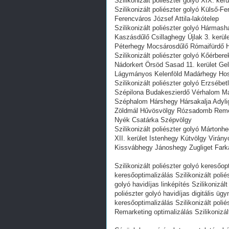
Szilikonizált poliészter golyó XIX. ker
Szilikonizált poliészter golyó Külső-F
Ferencváros József Attila-lakótelep
Szilikonizált poliészter golyó Hármas
Kaszásdűlő Csillaghegy Újlak 3. ker
Péterhegy Mocsárosdűlő Rómaifürdő H
Szilikonizált poliészter golyó Kőérbe
Nádorkert Örsöd Sasad 11. kerület Ge
Lágymányos Kelenföld Madárhegy Hoss
Szilikonizált poliészter golyó Erzséb
Szépilona Budakeszierdő Vérhalom Má
Széphalom Hárshegy Hársakalja Adylig
Zöldmál Hűvösvölgy Rózsadomb Remetek
Nyék Csatárka Szépvölgy
Szilikonizált poliészter golyó Márto
XII. kerület Istenhegy Kútvölgy Vir
Kissvábhegy Jánoshegy Zugliget Farkas
Szilikonizált poliészter golyó keresőop
keresőoptimalizálás Szilikonizált poli
golyó havidíjas linképítés Szilikonizá
poliészter golyó havidíjas digitális üg
keresőoptimalizálás Szilikonizált poliés
Remarketing optimalizálás Szilikonizál