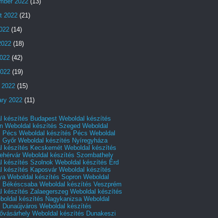
mber 2022
(13)
t 2022
(21)
2022
(14)
2022
(18)
022
(42)
2022
(19)
 2022
(15)
ary 2022
(11)
l készítés Budapest
Weboldal készítés
n
Weboldal készítés Szeged
Weboldal
s Pécs
Weboldal készítés Pécs
Weboldal
s Győr
Weboldal készítés Nyíregyháza
l készítés Kecskemét
Weboldal készítés
ehérvár
Weboldal készítés Szombathely
l készítés Szolnok
Weboldal készítés Érd
l készítés Kaposvár
Weboldal készítés
ya
Weboldal készítés Sopron
Weboldal
s Békéscsaba
Weboldal készítés Veszprém
l készítés Zalaegerszeg
Weboldal készítés
boldal készítés Nagykanizsa
Weboldal
s Dunaújváros
Weboldal készítés
vásárhely
Weboldal készítés Dunakeszi