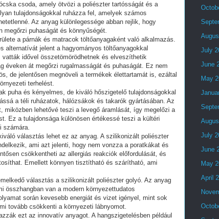
prócska csoda, amely ötvözi a poliészter tartósságát és a
Octob
olyan tulajdonságokkal ruházza fel, amelyek számos
zhetetlenné. Az anyag különlegessége abban rejlik, hogy
Septe
en megőrzi puhaságát és könnyűségét.
Augus
erülete a párnák és matracok töltőanyagaként való alkalmazás.
tes alternatívát jelent a hagyományos töltőanyagokkal
July 
s vatták idővel összetömörödhetnek és elveszíthetik
June 
yag éveken át megőrzi rugalmasságát és puhaságát. Ez nem
, de jelentősen megnöveli a termékek élettartamát is, ezáltal
May 2
rnyezeti terhelést.
k puha és kényelmes, de kiváló hőszigetelő tulajdonságokkal
Janua
ztássá a téli ruházatok, hálózsákok és takarók gyártásában. Az
Septe
, miközben lehetővé teszi a levegő áramlását, így megelőzi a
t. Ez a tulajdonsága különösen értékessé teszi a kültéri
Augus
i számára.
July 
váló választás lehet ez az anyag. A szilikonizált poliészter
ndelkezik, ami azt jelenti, hogy nem vonzza a poratkákat és
June 
tősen csökkentheti az allergiás reakciók előfordulását, és
síthat. Emellett könnyen tisztítható és szárítható, ami
May 2
April 
melkedő választás a szilikonizált poliészter golyó. Az anyag
ami összhangban van a modern környezettudatos
Novem
olyamat során kevesebb energiát és vizet igényel, mint sok
Octob
mi tovább csökkenti a környezeti lábnyomot.
azzák ezt az innovatív anyagot. A hangszigetelésben például