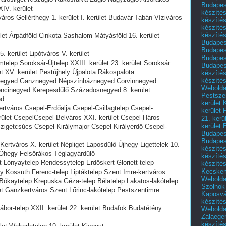
Budapest
IV. kerület
készítés
aváros Gellérthegy 1. kerület I. kerület Budavár Tabán Víziváros
készítés
készíté
készítés
rület Árpádföld Cinkota Sashalom Mátyásföld 16. kerület
Budapes
Budapest
5. kerület Lipótváros V. kerület
Budapest
umtelep Soroksár-Újtelep XXIII. kerület 23. kerület Soroksár
Budapest
let XV. kerület Pestújhely Újpalota Rákospalota
készítés
készítés
noknegyed Ganznegyed Népszínháznegyed Corvinnegyed
Weboldal
oncinegyed Kerepesdűlő Századosnegyed 8. kerület
Pestszen
ed
kerület 
Kertváros Csepel-Erdőalja Csepel-Csillagtelep Csepel-
kerület 
let CsepelCsepel-Belváros XXI. kerület Csepel-Háros
21. kerü
kerület 
zigetcsúcs Csepel-Királymajor Csepel-Királyerdő Csepel-
Budapest
Budapes
-Kertváros X. kerület Népliget Laposdűlő Újhegy Ligettelek 10.
készíté
ő Óhegy Felsőrákos Téglagyárdűlő
készíté
rt Lónyaytelep Rendessytelep Erdőskert Gloriett-telep
készíté
Kecske
y Kossuth Ferenc-telep Liptáktelep Szent Imre-kertváros
Webolda
 Bókaytelep Krepuska Géza-telep Bélatelep Lakatos-lakótelep
Szolnok
et Ganzkertváros Szent Lőrinc-lakótelep Pestszentimre
Kaposvá
készíté
Gábor-telep XXII. kerület 22. kerület Budafok Budatétény
Webolda
Zalaege
készíté