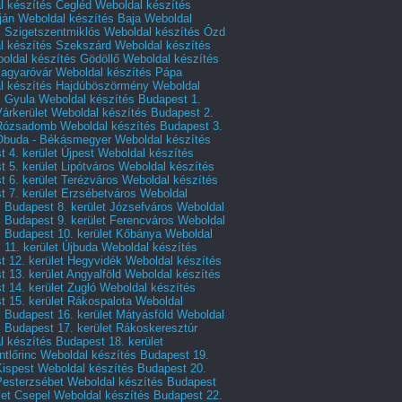
l készítés Cegléd
Weboldal készítés
ján
Weboldal készítés Baja
Weboldal
s Szigetszentmiklós
Weboldal készítés Ózd
l készítés Szekszárd
Weboldal készítés
oldal készítés Gödöllő
Weboldal készítés
agyaróvár
Weboldal készítés Pápa
l készítés Hajdúböszörmény
Weboldal
s Gyula
Weboldal készítés Budapest 1.
Várkerület
Weboldal készítés Budapest 2.
 Rózsadomb
Weboldal készítés Budapest 3.
 Óbuda - Békásmegyer
Weboldal készítés
 4. kerület Újpest
Weboldal készítés
 5. kerület Lipótváros
Weboldal készítés
 6. kerület Terézváros
Weboldal készítés
 7. kerület Erzsébetváros
Weboldal
 Budapest 8. kerület Józsefváros
Weboldal
 Budapest 9. kerület Ferencváros
Weboldal
s Budapest 10. kerület Kőbánya
Weboldal
 11. kerület Újbuda
Weboldal készítés
t 12. kerület Hegyvidék
Weboldal készítés
 13. kerület Angyalföld
Weboldal készítés
 14. kerület Zugló
Weboldal készítés
 15. kerület Rákospalota
Weboldal
 Budapest 16. kerület Mátyásföld
Weboldal
 Budapest 17. kerület Rákoskeresztúr
 készítés Budapest 18. kerület
tlőrinc
Weboldal készítés Budapest 19.
Kispest
Weboldal készítés Budapest 20.
Pesterzsébet
Weboldal készítés Budapest
let Csepel
Weboldal készítés Budapest 22.