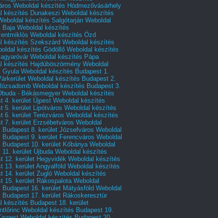
áros
Weboldal készítés Hódmezővásárhely
l készítés Dunakeszi
Weboldal készítés
Weboldal készítés Salgótarján
Weboldal
s Baja
Weboldal készítés
zentmiklós
Weboldal készítés Ózd
l készítés Szekszárd
Weboldal készítés
oldal készítés Gödöllő
Weboldal készítés
agyaróvár
Weboldal készítés Pápa
l készítés Hajdúböszörmény
Weboldal
s Gyula
Weboldal készítés Budapest 1.
Várkerület
Weboldal készítés Budapest 2.
 Rózsadomb
Weboldal készítés Budapest 3.
 Óbuda - Békásmegyer
Weboldal készítés
 4. kerület Újpest
Weboldal készítés
 5. kerület Lipótváros
Weboldal készítés
 6. kerület Terézváros
Weboldal készítés
 7. kerület Erzsébetváros
Weboldal
 Budapest 8. kerület Józsefváros
Weboldal
 Budapest 9. kerület Ferencváros
Weboldal
s Budapest 10. kerület Kőbánya
Weboldal
 11. kerület Újbuda
Weboldal készítés
t 12. kerület Hegyvidék
Weboldal készítés
 13. kerület Angyalföld
Weboldal készítés
 14. kerület Zugló
Weboldal készítés
 15. kerület Rákospalota
Weboldal
 Budapest 16. kerület Mátyásföld
Weboldal
 Budapest 17. kerület Rákoskeresztúr
 készítés Budapest 18. kerület
tlőrinc
Weboldal készítés Budapest 19.
Kispest
Weboldal készítés Budapest 20.