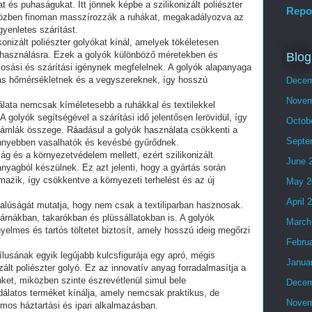
 és puhaságukat. Itt jönnek képbe a szilikonizált poliészter
Repo
özben finoman masszírozzák a ruhákat, megakadályozva az
yenletes szárítást.
onizált poliészter golyókat kínál, amelyek tökéletesen
elhasználásra. Ezek a golyók különböző méretekben és
Blog
sási és szárítási igénynek megfelelnek. A golyók alapanyaga
agas hőmérsékletnek és a vegyszereknek, így hosszú
Decem
Novem
nálata nemcsak kíméletesebb a ruhákkal és textilekkel
golyók segítségével a szárítási idő jelentősen lerövidül, így
Octob
ámlák összege. Ráadásul a golyók használata csökkenti a
Septe
 könnyebben vasalhatók és kevésbé gyűrődnek.
ság és a környezetvédelem mellett, ezért szilikonizált
June 
panyagból készülnek. Ez azt jelenti, hogy a gyártás során
rmazik, így csökkentve a környezeti terhelést és az új
May 2
April 
ldalúságát mutatja, hogy nem csak a textiliparban hasznosak.
árnákban, takarókban és plüssállatokban is. A golyók
March
elmes és tartós töltetet biztosít, amely hosszú ideig megőrzi
Febru
lusának egyik legújabb kulcsfigurája egy apró, mégis
Janua
zált poliészter golyó. Ez az innovatív anyag forradalmasítja a
ket, miközben szinte észrevétlenül simul bele
Decem
dálatos terméket kínálja, amely nemcsak praktikus, de
Novem
ámos háztartási és ipari alkalmazásban.