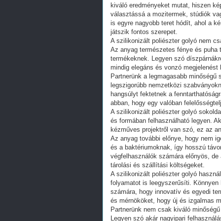
kiváló eredményeket mutat, hiszen képe
választássá a mozitermek, stúdiók vag
is egyre nagyobb teret hódít, ahol a 
játszik fontos szerepet.
A szilikonizált poliészter golyó nem c
Az anyag természetes fénye és puha ta
termékeknek. Legyen szó díszpárnákró
mindig elegáns és vonzó megjelenést b
Partnerünk a legmagasabb minőségű szil
legszigorúbb nemzetközi szabványokna
hangsúlyt fektetnek a fenntarthatóság
abban, hogy egy valóban felelősségtel
A szilikonizált poliészter golyó sokol
és formában felhasználható legyen. Ak
kézműves projektről van szó, ez az a
Az anyag további előnye, hogy nem igé
és a baktériumoknak, így hosszú távo
végfelhasználók számára előnyös, de 
tárolási és szállítási költségeket.
A szilikonizált poliészter golyó haszn
folyamatot is leegyszerűsíti. Könnyen
számára, hogy innovatív és egyedi ter
és mérnököket, hogy új és izgalmas m
Partnerünk nem csak kiváló minőségű t
Legyen szó akár nagyipari felhasználá